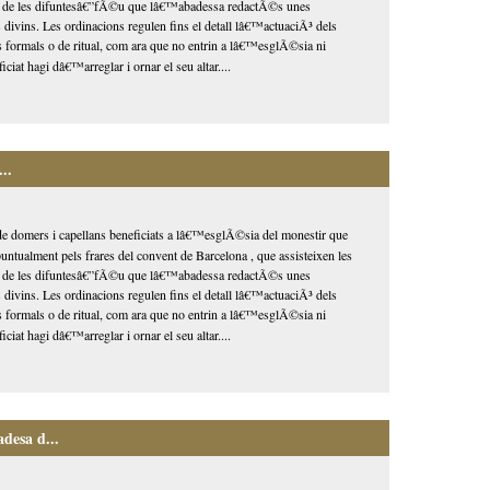
s de les difuntesâ€”fÃ©u que lâ€™abadessa redactÃ©s unes
 divins. Les ordinacions regulen fins el detall lâ€™actuaciÃ³ dels
 formals o de ritual, com ara que no entrin a lâ€™esglÃ©sia ni
ciat hagi dâ€™arreglar i ornar el seu altar....
..
domers i capellans beneficiats a lâ€™esglÃ©sia del monestir que
ntualment pels frares del convent de Barcelona , que assisteixen les
s de les difuntesâ€”fÃ©u que lâ€™abadessa redactÃ©s unes
 divins. Les ordinacions regulen fins el detall lâ€™actuaciÃ³ dels
 formals o de ritual, com ara que no entrin a lâ€™esglÃ©sia ni
ciat hagi dâ€™arreglar i ornar el seu altar....
desa d...