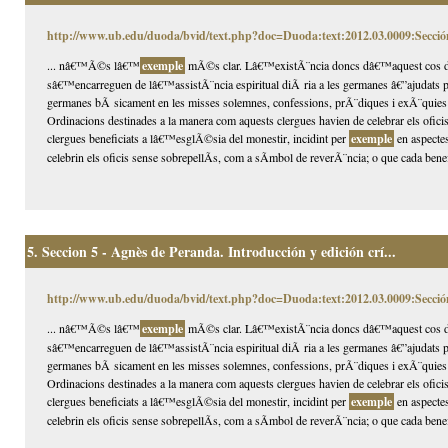
http://www.ub.edu/duoda/bvid/text.php?doc=Duoda:text:2012.03.0009:Secció
... nâ€™Ã©s lâ€™
exemple
mÃ©s clar. Lâ€™existÃ¨ncia doncs dâ€™aquest cos de 
sâ€™encarreguen de lâ€™assistÃ¨ncia espiritual diÃ ria a les germanes â€”ajudats pu
germanes bÃ sicament en les misses solemnes, confessions, prÃ¨diques i exÃ¨quie
Ordinacions destinades a la manera com aquests clergues havien de celebrar els oficis
clergues beneficiats a lâ€™esglÃ©sia del monestir, incidint per
exemple
en aspectes
celebrin els oficis sense sobrepellÃ­s, com a sÃ­mbol de reverÃ¨ncia; o que cada benefi
5.
Seccion 5 - Agnès de Peranda. Introducción y edición crí...
http://www.ub.edu/duoda/bvid/text.php?doc=Duoda:text:2012.03.0009:Secció
... nâ€™Ã©s lâ€™
exemple
mÃ©s clar. Lâ€™existÃ¨ncia doncs dâ€™aquest cos de 
sâ€™encarreguen de lâ€™assistÃ¨ncia espiritual diÃ ria a les germanes â€”ajudats pu
germanes bÃ sicament en les misses solemnes, confessions, prÃ¨diques i exÃ¨quie
Ordinacions destinades a la manera com aquests clergues havien de celebrar els oficis
clergues beneficiats a lâ€™esglÃ©sia del monestir, incidint per
exemple
en aspectes
celebrin els oficis sense sobrepellÃ­s, com a sÃ­mbol de reverÃ¨ncia; o que cada benefi