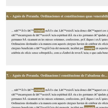
6.
- Agnès de Peranda. Ordinaciones et constituciones quas venerabilis
... nâ€™Ã©s lâ€™
exemple
mÃ©s clar. Lâ€™existÃ¨ncia doncs dâ€™aquest cos de 
sâ€™encarreguen de lâ€™assistÃ¨ncia espiritual diÃ ria a les germanes â€”ajudats pu
germanes bÃ sicament en les misses solemnes, confessions, prÃ¨diques i exÃ¨quie
Ordinacions destinades a la manera com aquests clergues havien de celebrar els oficis
clergues beneficiats a lâ€™esglÃ©sia del monestir, incidint per
exemple
en aspectes
celebrin els oficis sense sobrepellÃ­s, com a sÃ­mbol de reverÃ¨ncia; o que cada benefi
7.
- Agnès de Peranda. Ordinacions i constitucions de l’abadessa de...
... nâ€™Ã©s lâ€™
exemple
mÃ©s clar. Lâ€™existÃ¨ncia doncs dâ€™aquest cos de 
sâ€™encarreguen de lâ€™assistÃ¨ncia espiritual diÃ ria a les germanes â€”ajudats pu
germanes bÃ sicament en les misses solemnes, confessions, prÃ¨diques i exÃ¨quie
Ordinacions destinades a la manera com aquests clergues havien de celebrar els oficis
clergues beneficiats a lâ€™esglÃ©sia del monestir, incidint per
exemple
en aspectes