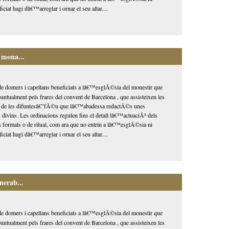
ciat hagi dâ€™arreglar i ornar el seu altar....
 mona...
domers i capellans beneficiats a lâ€™esglÃ©sia del monestir que
ntualment pels frares del convent de Barcelona , que assisteixen les
s de les difuntesâ€”fÃ©u que lâ€™abadessa redactÃ©s unes
 divins. Les ordinacions regulen fins el detall lâ€™actuaciÃ³ dels
 formals o de ritual, com ara que no entrin a lâ€™esglÃ©sia ni
ciat hagi dâ€™arreglar i ornar el seu altar....
nerab...
domers i capellans beneficiats a lâ€™esglÃ©sia del monestir que
ntualment pels frares del convent de Barcelona , que assisteixen les