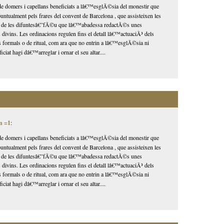
domers i capellans beneficiats a lâ€™esglÃ©sia del monestir que
ntualment pels frares del convent de Barcelona , que assisteixen les
s de les difuntesâ€”fÃ©u que lâ€™abadessa redactÃ©s unes
 divins. Les ordinacions regulen fins el detall lâ€™actuaciÃ³ dels
 formals o de ritual, com ara que no entrin a lâ€™esglÃ©sia ni
ciat hagi dâ€™arreglar i ornar el seu altar....
.
n =1
:
domers i capellans beneficiats a lâ€™esglÃ©sia del monestir que
ntualment pels frares del convent de Barcelona , que assisteixen les
s de les difuntesâ€”fÃ©u que lâ€™abadessa redactÃ©s unes
 divins. Les ordinacions regulen fins el detall lâ€™actuaciÃ³ dels
 formals o de ritual, com ara que no entrin a lâ€™esglÃ©sia ni
ciat hagi dâ€™arreglar i ornar el seu altar....