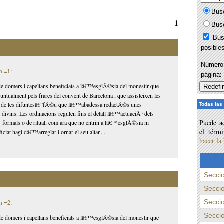
Bus
1
Bus
Bus
posible
Número 
n =1
:
página
domers i capellans beneficiats a lâ€™esglÃ©sia del monestir que
ntualment pels frares del convent de Barcelona , que assisteixen les
s de les difuntesâ€”fÃ©u que lâ€™abadessa redactÃ©s unes
Todas las
 divins. Les ordinacions regulen fins el detall lâ€™actuaciÃ³ dels
Puede ac
 formals o de ritual, com ara que no entrin a lâ€™esglÃ©sia ni
el térm
ciat hagi dâ€™arreglar i ornar el seu altar....
hacer la
Seccio
Seccio
Seccio
n =2
:
Seccio
domers i capellans beneficiats a lâ€™esglÃ©sia del monestir que