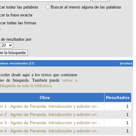
car
todas
las palabras
Buscar
al menos alguna
de las palabras
car la
frase exacta
car todas las formas
s
de resultados por
:
 obras encontradas (17)
[ocultar]
ceder desde aquí a los textos que contienen
ino de búsqueda. También puede
volver a
 búsqueda en toda la biblioteca
.
Obra
Resultados
n 1 - Agnès de Peranda. Introducción y edición crí...
1
n 2 - Agnès de Peranda. Introducción y edición crí...
1
n 3 - Agnès de Peranda. Introducción y edición crí...
1
n 4 - Agnès de Peranda. Introducción y edición crí...
1