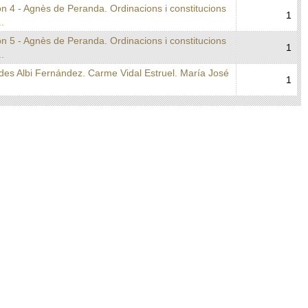
n 4 - Agnès de Peranda. Ordinacions i constitucions
1
..
n 5 - Agnès de Peranda. Ordinacions i constitucions
1
..
des Albi Fernández. Carme Vidal Estruel. María José
1