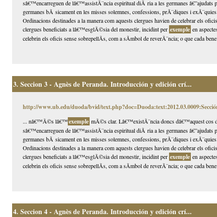
sâ€™encarreguen de lâ€™assistÃ¨ncia espiritual diÃ ria a les germanes â€”ajudats pu
germanes bÃ sicament en les misses solemnes, confessions, prÃ¨diques i exÃ¨quie
Ordinacions destinades a la manera com aquests clergues havien de celebrar els oficis
clergues beneficiats a lâ€™esglÃ©sia del monestir, incidint per
exemple
en aspectes
celebrin els oficis sense sobrepellÃ­s, com a sÃ­mbol de reverÃ¨ncia; o que cada benefi
3.
Seccion 3 - Agnès de Peranda. Introducción y edición crí...
http://www.ub.edu/duoda/bvid/text.php?doc=Duoda:text:2012.03.0009:Secció
... nâ€™Ã©s lâ€™
exemple
mÃ©s clar. Lâ€™existÃ¨ncia doncs dâ€™aquest cos de 
sâ€™encarreguen de lâ€™assistÃ¨ncia espiritual diÃ ria a les germanes â€”ajudats pu
germanes bÃ sicament en les misses solemnes, confessions, prÃ¨diques i exÃ¨quie
Ordinacions destinades a la manera com aquests clergues havien de celebrar els oficis
clergues beneficiats a lâ€™esglÃ©sia del monestir, incidint per
exemple
en aspectes
celebrin els oficis sense sobrepellÃ­s, com a sÃ­mbol de reverÃ¨ncia; o que cada benefi
4.
Seccion 4 - Agnès de Peranda. Introducción y edición crí...