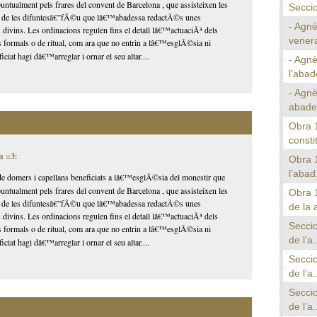
ntualment pels frares del convent de Barcelona , que assisteixen les
Seccio
s de les difuntesâ€”fÃ©u que lâ€™abadessa redactÃ©s unes
- Agnè
 divins. Les ordinacions regulen fins el detall lâ€™actuaciÃ³ dels
venera
 formals o de ritual, com ara que no entrin a lâ€™esglÃ©sia ni
ciat hagi dâ€™arreglar i ornar el seu altar....
- Agnè
l’abad
- Agn
abade
Obra 
consti
n =3
:
Obra 1
l’abad.
domers i capellans beneficiats a lâ€™esglÃ©sia del monestir que
ntualment pels frares del convent de Barcelona , que assisteixen les
Obra 
s de les difuntesâ€”fÃ©u que lâ€™abadessa redactÃ©s unes
de la 
 divins. Les ordinacions regulen fins el detall lâ€™actuaciÃ³ dels
Seccio
 formals o de ritual, com ara que no entrin a lâ€™esglÃ©sia ni
de l’a.
ciat hagi dâ€™arreglar i ornar el seu altar....
Seccio
de l’a.
Seccio
de l’a.