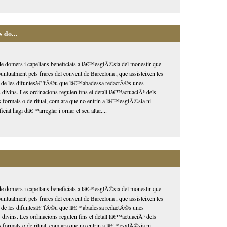
 do...
domers i capellans beneficiats a lâ€™esglÃ©sia del monestir que
ntualment pels frares del convent de Barcelona , que assisteixen les
s de les difuntesâ€”fÃ©u que lâ€™abadessa redactÃ©s unes
 divins. Les ordinacions regulen fins el detall lâ€™actuaciÃ³ dels
 formals o de ritual, com ara que no entrin a lâ€™esglÃ©sia ni
ciat hagi dâ€™arreglar i ornar el seu altar....
domers i capellans beneficiats a lâ€™esglÃ©sia del monestir que
ntualment pels frares del convent de Barcelona , que assisteixen les
s de les difuntesâ€”fÃ©u que lâ€™abadessa redactÃ©s unes
 divins. Les ordinacions regulen fins el detall lâ€™actuaciÃ³ dels
 formals o de ritual, com ara que no entrin a lâ€™esglÃ©sia ni