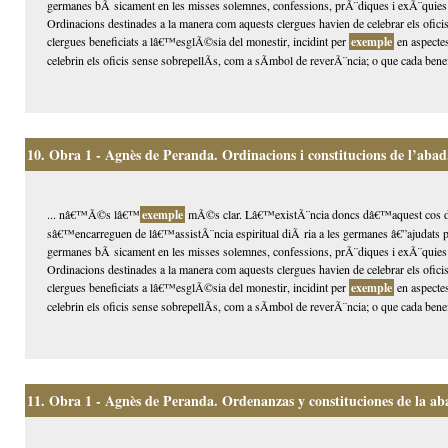
germanes bÃ sicament en les misses solemnes, confessions, prÃ¨diques i exÃ¨quie
Ordinacions destinades a la manera com aquests clergues havien de celebrar els oficis
clergues beneficiats a lâ€™esglÃ©sia del monestir, incidint per
exemple
en aspectes
celebrin els oficis sense sobrepellÃ­s, com a sÃ­mbol de reverÃ¨ncia; o que cada benefi
10.
Obra 1 - Agnès de Peranda. Ordinacions i constitucions de l’abad.
... nâ€™Ã©s lâ€™
exemple
mÃ©s clar. Lâ€™existÃ¨ncia doncs dâ€™aquest cos de 
sâ€™encarreguen de lâ€™assistÃ¨ncia espiritual diÃ ria a les germanes â€”ajudats pu
germanes bÃ sicament en les misses solemnes, confessions, prÃ¨diques i exÃ¨quie
Ordinacions destinades a la manera com aquests clergues havien de celebrar els oficis
clergues beneficiats a lâ€™esglÃ©sia del monestir, incidint per
exemple
en aspectes
celebrin els oficis sense sobrepellÃ­s, com a sÃ­mbol de reverÃ¨ncia; o que cada benefi
11.
Obra 1 - Agnès de Peranda. Ordenanzas y constituciones de la aba