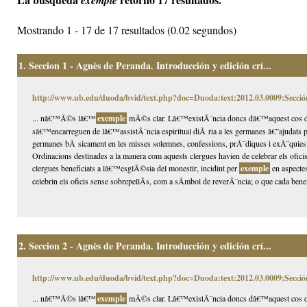
exemple
Mostrando 1 - 17 de 17 resultados (0.02 segundos)
1.
Seccion 1 - Agnès de Peranda. Introducción y edición crí...
http://www.ub.edu/duoda/bvid/text.php?doc=Duoda:text:2012.03.0009:Secció
... nâ€™Ã©s lâ€™
exemple
mÃ©s clar. Lâ€™existÃ¨ncia doncs dâ€™aquest cos de 
sâ€™encarreguen de lâ€™assistÃ¨ncia espiritual diÃ ria a les germanes â€”ajudats pu
germanes bÃ sicament en les misses solemnes, confessions, prÃ¨diques i exÃ¨quie
Ordinacions destinades a la manera com aquests clergues havien de celebrar els oficis
clergues beneficiats a lâ€™esglÃ©sia del monestir, incidint per
exemple
en aspectes
celebrin els oficis sense sobrepellÃ­s, com a sÃ­mbol de reverÃ¨ncia; o que cada benefi
2.
Seccion 2 - Agnès de Peranda. Introducción y edición crí...
http://www.ub.edu/duoda/bvid/text.php?doc=Duoda:text:2012.03.0009:Secció
... nâ€™Ã©s lâ€™
exemple
mÃ©s clar. Lâ€™existÃ¨ncia doncs dâ€™aquest cos de 