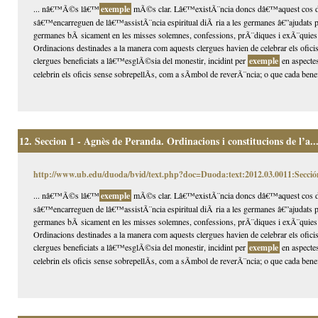
... nâ€™Ã©s lâ€™
exemple
mÃ©s clar. Lâ€™existÃ¨ncia doncs dâ€™aquest cos de 
sâ€™encarreguen de lâ€™assistÃ¨ncia espiritual diÃ ria a les germanes â€”ajudats pu
germanes bÃ sicament en les misses solemnes, confessions, prÃ¨diques i exÃ¨quie
Ordinacions destinades a la manera com aquests clergues havien de celebrar els oficis
clergues beneficiats a lâ€™esglÃ©sia del monestir, incidint per
exemple
en aspectes
celebrin els oficis sense sobrepellÃ­s, com a sÃ­mbol de reverÃ¨ncia; o que cada benefi
12.
Seccion 1 - Agnès de Peranda. Ordinacions i constitucions de l’a..
http://www.ub.edu/duoda/bvid/text.php?doc=Duoda:text:2012.03.0011:Secció
... nâ€™Ã©s lâ€™
exemple
mÃ©s clar. Lâ€™existÃ¨ncia doncs dâ€™aquest cos de 
sâ€™encarreguen de lâ€™assistÃ¨ncia espiritual diÃ ria a les germanes â€”ajudats pu
germanes bÃ sicament en les misses solemnes, confessions, prÃ¨diques i exÃ¨quie
Ordinacions destinades a la manera com aquests clergues havien de celebrar els oficis
clergues beneficiats a lâ€™esglÃ©sia del monestir, incidint per
exemple
en aspectes
celebrin els oficis sense sobrepellÃ­s, com a sÃ­mbol de reverÃ¨ncia; o que cada benefi