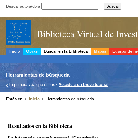
Buscar autora/obra
Biblioteca Virtual de Inve
Inicio
Obras
Buscar en la Biblioteca
Mapas
Equipo de in
Herramientas de búsqueda
¿La primera vez que entras?
Accede a un breve tutorial
.
Estás en
Inicio
Herramientas de búsqueda
Resultados en la Biblioteca
La búsqueda
retornó 17 resultados.