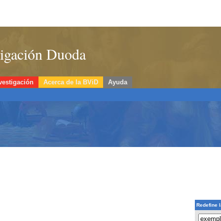
stigación Duoda
vestigación
Acerca de la BViD
Ayuda
Redefine 