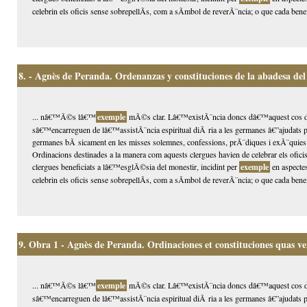
celebrin els oficis sense sobrepellÃ­s, com a sÃ­mbol de reverÃ¨ncia; o que cada benefi
8.
- Agnès de Peranda. Ordenanzas y constituciones de la abadesa del
... nâ€™Ã©s lâ€™
exemple
mÃ©s clar. Lâ€™existÃ¨ncia doncs dâ€™aquest cos de 
sâ€™encarreguen de lâ€™assistÃ¨ncia espiritual diÃ ria a les germanes â€”ajudats pu
germanes bÃ sicament en les misses solemnes, confessions, prÃ¨diques i exÃ¨quie
Ordinacions destinades a la manera com aquests clergues havien de celebrar els oficis
clergues beneficiats a lâ€™esglÃ©sia del monestir, incidint per
exemple
en aspectes
celebrin els oficis sense sobrepellÃ­s, com a sÃ­mbol de reverÃ¨ncia; o que cada benefi
9.
Obra 1 - Agnès de Peranda. Ordinaciones et constituciones quas ve
... nâ€™Ã©s lâ€™
exemple
mÃ©s clar. Lâ€™existÃ¨ncia doncs dâ€™aquest cos de 
sâ€™encarreguen de lâ€™assistÃ¨ncia espiritual diÃ ria a les germanes â€”ajudats pu