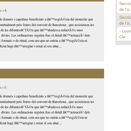
Seccio
de l’a.
n =4
:
Seccio
domers i capellans beneficiats a lâ€™esglÃ©sia del monestir que
de l’a.
ntualment pels frares del convent de Barcelona , que assisteixen les
s de les difuntesâ€”fÃ©u que lâ€™abadessa redactÃ©s unes
- Lour
 divins. Les ordinacions regulen fins el detall lâ€™actuaciÃ³ dels
Cle...
 formals o de ritual, com ara que no entrin a lâ€™esglÃ©sia ni
ciat hagi dâ€™arreglar i ornar el seu altar....
n =5
:
domers i capellans beneficiats a lâ€™esglÃ©sia del monestir que
ntualment pels frares del convent de Barcelona , que assisteixen les
s de les difuntesâ€”fÃ©u que lâ€™abadessa redactÃ©s unes
 divins. Les ordinacions regulen fins el detall lâ€™actuaciÃ³ dels
 formals o de ritual, com ara que no entrin a lâ€™esglÃ©sia ni
ciat hagi dâ€™arreglar i ornar el seu altar....