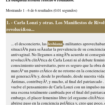
lesbiana
Mostrando 1 - 6 de 6 resultados (0.01 segundos)
1.
- Carla Lonzi y otras. Los Manifiestos de Rivo
revoluci&oa...
lesbiana
... el desconcierto, las
s militantes aprovechaban
situaciÃ³n para seÃ±alar la prevalencia de su conciencia
antivaginal. No llegamos a ningÃºn acuerdo ni consegui
revoluciÃ³n clitÃ³rica de Carla Lonzi ni al debate feminis
conocimiento universitario, pero es seguro que la obra d
marcÃ³ un punto crÃ­tico de no retorno en la concienciac
mi generaciÃ³n y, desde lo profundo, desde nuestra vida
Ã­ntimas, contribuyÃ³, y mucho, al final del patriarcado .
vuelve el pensamiento de Carla Lonzi con un impulso nu
una escena totalmente cambiada por el final del patriarca
embargo, el placer femenino libre (el orgasmo clitÃ³rico 
abrirse paso en la conciencia polÃ­tica y, creo que poco, 