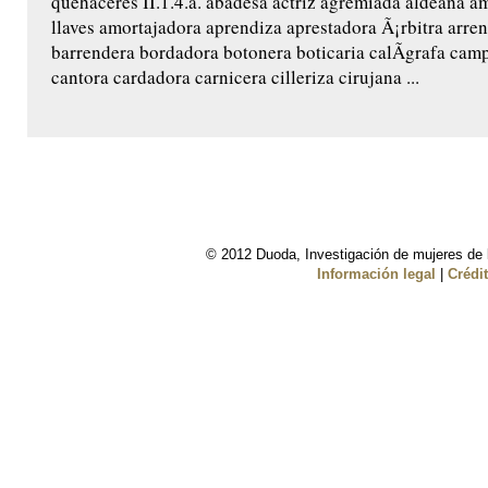
quehaceres II.1.4.a. abadesa actriz agremiada aldeana a
llaves amortajadora aprendiza aprestadora Ã¡rbitra arren
barrendera bordadora botonera boticaria calÃ­grafa cam
cantora cardadora carnicera cilleriza cirujana ...
© 2012 Duoda, Investigación de mujeres de l
Información legal
|
Crédi