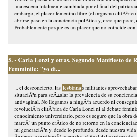
una escena totalmente cambiada por el final del patriarca
embargo, el placer femenino libre (el orgasmo clitÃ³rico 
abrirse paso en la conciencia polÃ­tica y, creo que poco, 
Probablemente porque es un placer que no coincide con..
5.
- Carla Lonzi y otras. Segundo Manifiesto de R
Femminile: "yo di...
lesbiana
... el desconcierto, las
s militantes aprovechaban
situaciÃ³n para seÃ±alar la prevalencia de su conciencia
antivaginal. No llegamos a ningÃºn acuerdo ni consegui
revoluciÃ³n clitÃ³rica de Carla Lonzi ni al debate feminis
conocimiento universitario, pero es seguro que la obra d
marcÃ³ un punto crÃ­tico de no retorno en la concienciac
mi generaciÃ³n y, desde lo profundo, desde nuestra vida
Ã­ntimas, contribuyÃ³, y mucho, al final del patriarcado .