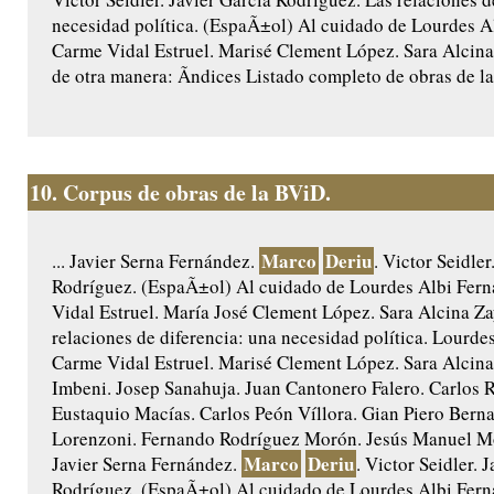
necesidad política. (EspaÃ±ol) Al cuidado de Lourdes A
Carme Vidal Estruel. Marisé Clement López. Sara Alcin
de otra manera: Ãndices Listado completo de obras de la
10.
Corpus de obras de la BViD.
Marco
Deriu
... Javier Serna Fernández.
. Victor Seidler
Rodríguez. (EspaÃ±ol) Al cuidado de Lourdes Albi Fer
Vidal Estruel. María José Clement López. Sara Alcina Za
relaciones de diferencia: una necesidad política. Lourde
Carme Vidal Estruel. Marisé Clement López. Sara Alcin
Imbeni. Josep Sanahuja. Juan Cantonero Falero. Carlos
Eustaquio Macías. Carlos Peón Víllora. Gian Piero Bern
Lorenzoni. Fernando Rodríguez Morón. Jesús Manuel Mo
Marco
Deriu
Javier Serna Fernández.
. Victor Seidler. 
Rodríguez. (EspaÃ±ol) Al cuidado de Lourdes Albi Fer