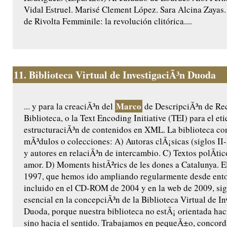
Vidal Estruel. Marisé Clement López. Sara Alcina Zayas.
de Rivolta Femminile: la revolución clitórica....
11.
Biblioteca Virtual de InvestigaciÃ³n Duoda
Marco
... y para la creaciÃ³n del
de DescripciÃ³n de Rec
Biblioteca, o la Text Encoding Initiative (TEI) para el et
estructuraciÃ³n de contenidos en XML. La biblioteca co
mÃ³dulos o colecciones: A) Autoras clÃ¡sicas (siglos II
y autores en relaciÃ³n de intercambio. C) Textos polÃ­ti
amor. D) Moments histÃ²rics de les dones a Catalunya. E
1997, que hemos ido ampliando regularmente desde ento
incluido en el CD-ROM de 2004 y en la web de 2009, si
esencial en la concepciÃ³n de la Biblioteca Virtual de I
Duoda, porque nuestra biblioteca no estÃ¡ orientada hac
sino hacia el sentido. Trabajamos en pequeÃ±o, conco