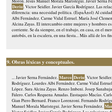
Morón. Jesús Manuel Morala Maristegui. Javier Serna F
Deriu
. Victor Seidler. Javier García Rodríguez. Las rela
diferencia: una necesidad política. (EspaÃ±ol) Al cuida
Albi Fernández. Carme Vidal Estruel. María José Clemen
Alcina Zayas. El intercambio entre mujeres y hombres es
corriente. Se da siempre, en el trabajo, en casa, en el mer
autobús, en la escalera, en una fiesta... Más allá de los fi
9.
Obras léxicas y conceptuales.
Marco
Deriu
... Javier Serna Fernández.
. Victor Seidler
Rodríguez. Lourdes Albi Fernández. Carme Vidal Estrue
López. Sara Alcina Zayas. Renzo Imbeni. Josep Sanahuj
Falero. Carlos Requena Amadas. Eustaquio Macías. Carlo
Gian Piero Bernard. Franco Lorenzoni. Fernando Rodríg
Ma
Manuel Morala Maristegui. Javier Serna Fernández.
Victor Seidler. Javier García Rodríguez. Las relaciones d