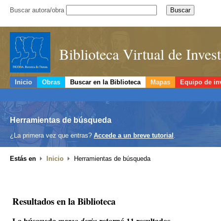
Buscar autora/obra
Biblioteca Virtual de Inve
Inicio
Obras
Buscar en la Biblioteca
Mapas
Equipo de in
Herramientas de búsqueda
¿La primera vez que entras?
Accede a un breve tutorial
.
Estás en
Inicio
Herramientas de búsqueda
Resultados en la Biblioteca
La búsqueda
retornó 11 resultados.