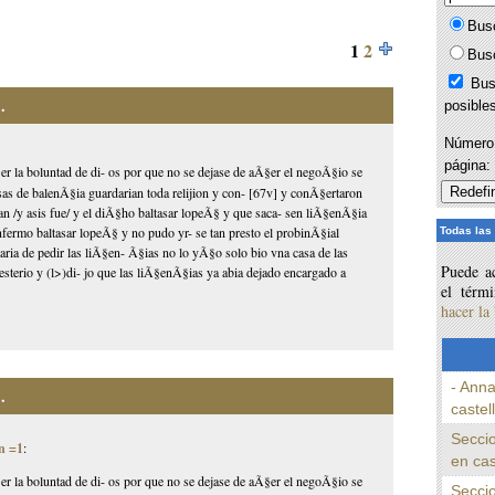
Bus
1
2
Bus
Bus
.
posible
Número 
página
r la boluntad de di- os por que no se dejase de aÃ§er el negoÃ§io se
as de balenÃ§ia guardarian toda relijion y con- [67v] y conÃ§ertaron
±an /y asis fue/ y el diÃ§ho baltasar lopeÃ§ y que saca- sen liÃ§enÃ§ia
nfermo baltasar lopeÃ§ y no pudo yr- se tan presto el probinÃ§ial
Todas las
taria de pedir las liÃ§en- Ã§ias no lo yÃ§o solo bio vna casa de las
Puede ac
esterio y (l>)di- jo que las liÃ§enÃ§ias ya abia dejado encargado a
el térm
hacer la
- Anna
.
castel
Seccio
n =1
:
en cas
r la boluntad de di- os por que no se dejase de aÃ§er el negoÃ§io se
Seccio