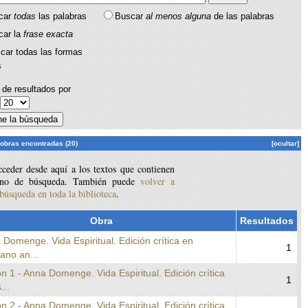
car
todas
las palabras
Buscar
al menos alguna
de las palabras
car la
frase exacta
car todas las formas
s
de resultados por
:
 obras encontradas (20)
[ocultar]
ceder desde aquí a los textos que contienen
ino de búsqueda. También puede
volver a
 búsqueda en toda la biblioteca
.
Obra
Resultados
 Domenge. Vida Espiritual. Edición crítica en
1
lano an...
n 1 - Anna Domenge. Vida Espiritual. Edición crítica
1
...
n 2 - Anna Domenge. Vida Espiritual. Edición crítica