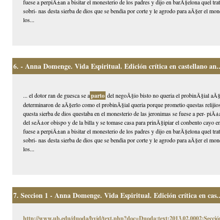
fuese a perpiÃ±an a bisitar el monesterio de los padres y dijo en barÃ§elona quel tra
sobri- nas desta sierba de dios que se bendia por corte y le agrodo para aÃ§er el mon
los...
6.
- Anna Domenge. Vida Espiritual. Edición crítica en castellano an..
... el dotor ran de guesca se a
parto
del negoÃ§io bisto no queria el probinÃ§ial aÃ§e
determinaron de aÃ§erlo como el probinÃ§ial queria porque prometio questas relijios
questa sierba de dios questaba en el monesterio de las jeronimas se fuese a per- piÃ
del seÃ±or obispo y de la billa y se tomase casa para prinÃ§ipiar el conbento cayo e
fuese a perpiÃ±an a bisitar el monesterio de los padres y dijo en barÃ§elona quel tra
sobri- nas desta sierba de dios que se bendia por corte y le agrodo para aÃ§er el mon
los...
7.
Seccion 1 - Anna Domenge. Vida Espiritual. Edición crítica en cas..
http://www.ub.edu/duoda/bvid/text.php?doc=Duoda:text:2013.02.0002:Secció