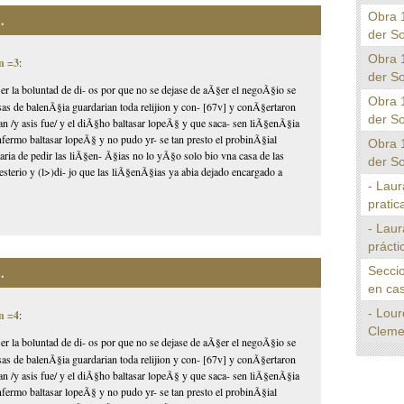
Obra 
.
der S
Obra 
n =3
:
der S
r la boluntad de di- os por que no se dejase de aÃ§er el negoÃ§io se
Obra 
as de balenÃ§ia guardarian toda relijion y con- [67v] y conÃ§ertaron
der S
±an /y asis fue/ y el diÃ§ho baltasar lopeÃ§ y que saca- sen liÃ§enÃ§ia
nfermo baltasar lopeÃ§ y no pudo yr- se tan presto el probinÃ§ial
Obra 
taria de pedir las liÃ§en- Ã§ias no lo yÃ§o solo bio vna casa de las
der S
esterio y (l>)di- jo que las liÃ§enÃ§ias ya abia dejado encargado a
- Laur
pratica
- Laur
prácti
Seccio
.
en cas
- Lour
n =4
:
Cleme
r la boluntad de di- os por que no se dejase de aÃ§er el negoÃ§io se
as de balenÃ§ia guardarian toda relijion y con- [67v] y conÃ§ertaron
±an /y asis fue/ y el diÃ§ho baltasar lopeÃ§ y que saca- sen liÃ§enÃ§ia
nfermo baltasar lopeÃ§ y no pudo yr- se tan presto el probinÃ§ial