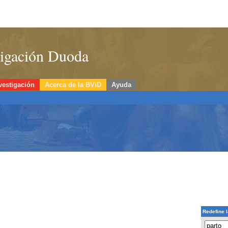
stigación Duoda
vestigación
Acerca de la BViD
Ayuda
Redefine 