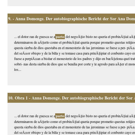
9.
- Anna Domenge. Der autobiographische Bericht der Sor Ana Dom
... el dotor ran de guesca se a
parto
del negoÃ§io bisto no queria el probinÃ§ial aÃ§e
determinaron de aÃ§erlo como el probinÃ§ial queria porque prometio questas relijios
questa sierba de dios questaba en el monesterio de las jeronimas se fuese a per- piÃ
del seÃ±or obispo y de la billa y se tomase casa para prinÃ§ipiar el conbento cayo e
fuese a perpiÃ±an a bisitar el monesterio de los padres y dijo en barÃ§elona quel tra
sobri- nas desta sierba de dios que se bendia por corte y le agrodo para aÃ§er el mon
los...
10.
Obra 1 - Anna Domenge. Der autobiographische Bericht der Sor
... el dotor ran de guesca se a
parto
del negoÃ§io bisto no queria el probinÃ§ial aÃ§e
determinaron de aÃ§erlo como el probinÃ§ial queria porque prometio questas relijios
questa sierba de dios questaba en el monesterio de las jeronimas se fuese a per- piÃ
del seÃ±or obispo y de la billa y se tomase casa para prinÃ§ipiar el conbento cayo e