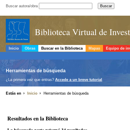
Buscar autora/obra
Biblioteca Virtual de Inve
Inicio
Obras
Buscar en la Biblioteca
Mapas
Equipo de in
Herramientas de búsqueda
¿La primera vez que entras?
Accede a un breve tutorial
.
Estás en
Inicio
Herramientas de búsqueda
Resultados en la Biblioteca
La búsqueda
retornó 34 resultados.