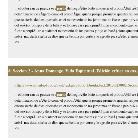
... el dotor ran de guesca se a
parto
del negoÃ§io bisto no queria el probinÃ§ial aÃ§e
determinaron de aÃ§erlo como el probinÃ§ial queria porque prometio questas relijios
questa sierba de dios questaba en el monesterio de las jeronimas se fuese a per- piÃ
del seÃ±or obispo y de la billa y se tomase casa para prinÃ§ipiar el conbento cayo e
fuese a perpiÃ±an a bisitar el monesterio de los padres y dijo en barÃ§elona quel tra
sobri- nas desta sierba de dios que se bendia por corte y le agrodo para aÃ§er el mon
los...
8.
Seccion 2 - Anna Domenge. Vida Espiritual. Edición crítica en cas..
http://www.ub.edu/duoda/bvid/text.php?doc=Duoda:text:2013.02.0002:Secció
... el dotor ran de guesca se a
parto
del negoÃ§io bisto no queria el probinÃ§ial aÃ§e
determinaron de aÃ§erlo como el probinÃ§ial queria porque prometio questas relijios
questa sierba de dios questaba en el monesterio de las jeronimas se fuese a per- piÃ
del seÃ±or obispo y de la billa y se tomase casa para prinÃ§ipiar el conbento cayo e
fuese a perpiÃ±an a bisitar el monesterio de los padres y dijo en barÃ§elona quel tra
sobri- nas desta sierba de dios que se bendia por corte y le agrodo para aÃ§er el mon
los...