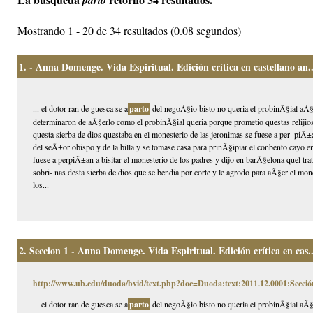
parto
Mostrando 1 - 20 de 34 resultados (0.08 segundos)
1.
- Anna Domenge. Vida Espiritual. Edición crítica en castellano an..
... el dotor ran de guesca se a
parto
del negoÃ§io bisto no queria el probinÃ§ial aÃ§e
determinaron de aÃ§erlo como el probinÃ§ial queria porque prometio questas relijios
questa sierba de dios questaba en el monesterio de las jeronimas se fuese a per- piÃ
del seÃ±or obispo y de la billa y se tomase casa para prinÃ§ipiar el conbento cayo e
fuese a perpiÃ±an a bisitar el monesterio de los padres y dijo en barÃ§elona quel tra
sobri- nas desta sierba de dios que se bendia por corte y le agrodo para aÃ§er el mon
los...
2.
Seccion 1 - Anna Domenge. Vida Espiritual. Edición crítica en cas..
http://www.ub.edu/duoda/bvid/text.php?doc=Duoda:text:2011.12.0001:Secció
... el dotor ran de guesca se a
parto
del negoÃ§io bisto no queria el probinÃ§ial aÃ§e