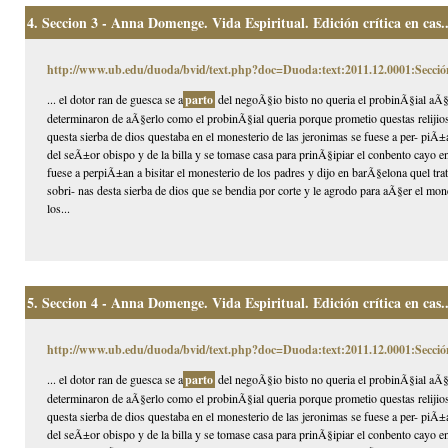
4.
Seccion 3 - Anna Domenge. Vida Espiritual. Edición crítica en cas..
http://www.ub.edu/duoda/bvid/text.php?doc=Duoda:text:2011.12.0001:Secció
... el dotor ran de guesca se a
parto
del negoÃ§io bisto no queria el probinÃ§ial aÃ§e
determinaron de aÃ§erlo como el probinÃ§ial queria porque prometio questas relijios
questa sierba de dios questaba en el monesterio de las jeronimas se fuese a per- piÃ
del seÃ±or obispo y de la billa y se tomase casa para prinÃ§ipiar el conbento cayo e
fuese a perpiÃ±an a bisitar el monesterio de los padres y dijo en barÃ§elona quel tra
sobri- nas desta sierba de dios que se bendia por corte y le agrodo para aÃ§er el mon
los...
5.
Seccion 4 - Anna Domenge. Vida Espiritual. Edición crítica en cas..
http://www.ub.edu/duoda/bvid/text.php?doc=Duoda:text:2011.12.0001:Secció
... el dotor ran de guesca se a
parto
del negoÃ§io bisto no queria el probinÃ§ial aÃ§e
determinaron de aÃ§erlo como el probinÃ§ial queria porque prometio questas relijios
questa sierba de dios questaba en el monesterio de las jeronimas se fuese a per- piÃ
del seÃ±or obispo y de la billa y se tomase casa para prinÃ§ipiar el conbento cayo e