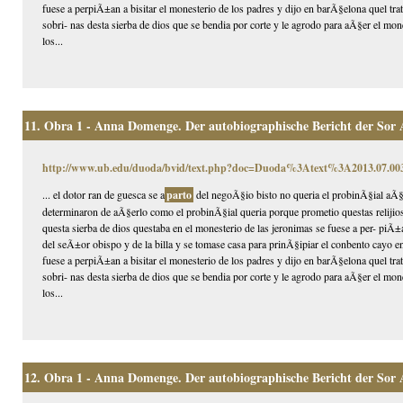
fuese a perpiÃ±an a bisitar el monesterio de los padres y dijo en barÃ§elona quel tra
sobri- nas desta sierba de dios que se bendia por corte y le agrodo para aÃ§er el mon
los...
11.
Obra 1 - Anna Domenge. Der autobiographische Bericht der Sor
http://www.ub.edu/duoda/bvid/text.php?doc=Duoda%3Atext%3A2013.07.
... el dotor ran de guesca se a
parto
del negoÃ§io bisto no queria el probinÃ§ial aÃ§e
determinaron de aÃ§erlo como el probinÃ§ial queria porque prometio questas relijios
questa sierba de dios questaba en el monesterio de las jeronimas se fuese a per- piÃ
del seÃ±or obispo y de la billa y se tomase casa para prinÃ§ipiar el conbento cayo e
fuese a perpiÃ±an a bisitar el monesterio de los padres y dijo en barÃ§elona quel tra
sobri- nas desta sierba de dios que se bendia por corte y le agrodo para aÃ§er el mon
los...
12.
Obra 1 - Anna Domenge. Der autobiographische Bericht der Sor