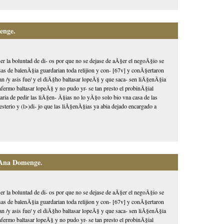
enge.
r la boluntad de di- os por que no se dejase de aÃ§er el negoÃ§io se
as de balenÃ§ia guardarian toda relijion y con- [67v] y conÃ§ertaron
±an /y asis fue/ y el diÃ§ho baltasar lopeÃ§ y que saca- sen liÃ§enÃ§ia
nfermo baltasar lopeÃ§ y no pudo yr- se tan presto el probinÃ§ial
taria de pedir las liÃ§en- Ã§ias no lo yÃ§o solo bio vna casa de las
esterio y (l>)di- jo que las liÃ§enÃ§ias ya abia dejado encargado a
 Ana Domenge.
r la boluntad de di- os por que no se dejase de aÃ§er el negoÃ§io se
as de balenÃ§ia guardarian toda relijion y con- [67v] y conÃ§ertaron
±an /y asis fue/ y el diÃ§ho baltasar lopeÃ§ y que saca- sen liÃ§enÃ§ia
nfermo baltasar lopeÃ§ y no pudo yr- se tan presto el probinÃ§ial