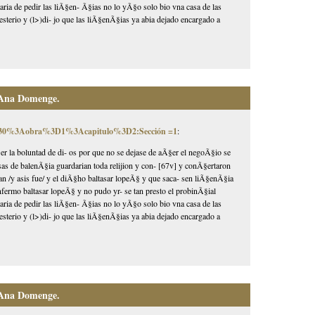
taria de pedir las liÃ§en- Ã§ias no lo yÃ§o solo bio vna casa de las
esterio y (l>)di- jo que las liÃ§enÃ§ias ya abia dejado encargado a
 Ana Domenge.
0030%3Aobra%3D1%3Acapitulo%3D2:Sección =1
:
r la boluntad de di- os por que no se dejase de aÃ§er el negoÃ§io se
as de balenÃ§ia guardarian toda relijion y con- [67v] y conÃ§ertaron
±an /y asis fue/ y el diÃ§ho baltasar lopeÃ§ y que saca- sen liÃ§enÃ§ia
nfermo baltasar lopeÃ§ y no pudo yr- se tan presto el probinÃ§ial
taria de pedir las liÃ§en- Ã§ias no lo yÃ§o solo bio vna casa de las
esterio y (l>)di- jo que las liÃ§enÃ§ias ya abia dejado encargado a
 Ana Domenge.