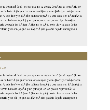
r la boluntad de di- os por que no se dejase de aÃ§er el negoÃ§io se
as de balenÃ§ia guardarian toda relijion y con- [67v] y conÃ§ertaron
±an /y asis fue/ y el diÃ§ho baltasar lopeÃ§ y que saca- sen liÃ§enÃ§ia
nfermo baltasar lopeÃ§ y no pudo yr- se tan presto el probinÃ§ial
taria de pedir las liÃ§en- Ã§ias no lo yÃ§o solo bio vna casa de las
esterio y (l>)di- jo que las liÃ§enÃ§ias ya abia dejado encargado a
.
n =2
:
r la boluntad de di- os por que no se dejase de aÃ§er el negoÃ§io se
as de balenÃ§ia guardarian toda relijion y con- [67v] y conÃ§ertaron
±an /y asis fue/ y el diÃ§ho baltasar lopeÃ§ y que saca- sen liÃ§enÃ§ia
nfermo baltasar lopeÃ§ y no pudo yr- se tan presto el probinÃ§ial
taria de pedir las liÃ§en- Ã§ias no lo yÃ§o solo bio vna casa de las
esterio y (l>)di- jo que las liÃ§enÃ§ias ya abia dejado encargado a