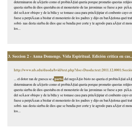
determinaron de aÃ§erlo como el probinÃ§ial queria porque prometio questas relijios
questa sierba de dios questaba en el monesterio de las jeronimas se fuese a per- piÃ
del seÃ±or obispo y de la billa y se tomase casa para prinÃ§ipiar el conbento cayo e
fuese a perpiÃ±an a bisitar el monesterio de los padres y dijo en barÃ§elona quel tra
sobri- nas desta sierba de dios que se bendia por corte y le agrodo para aÃ§er el mon
los...
3.
Seccion 2 - Anna Domenge. Vida Espiritual. Edición crítica en cas..
http://www.ub.edu/duoda/bvid/text.php?doc=Duoda:text:2011.12.0001:Secció
... el dotor ran de guesca se a
parto
del negoÃ§io bisto no queria el probinÃ§ial aÃ§e
determinaron de aÃ§erlo como el probinÃ§ial queria porque prometio questas relijios
questa sierba de dios questaba en el monesterio de las jeronimas se fuese a per- piÃ
del seÃ±or obispo y de la billa y se tomase casa para prinÃ§ipiar el conbento cayo e
fuese a perpiÃ±an a bisitar el monesterio de los padres y dijo en barÃ§elona quel tra
sobri- nas desta sierba de dios que se bendia por corte y le agrodo para aÃ§er el mon
los...