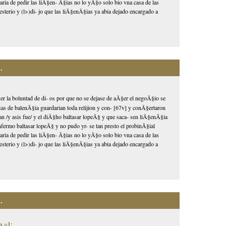
taria de pedir las liÃ§en- Ã§ias no lo yÃ§o solo bio vna casa de las
esterio y (l>)di- jo que las liÃ§enÃ§ias ya abia dejado encargado a
.
r la boluntad de di- os por que no se dejase de aÃ§er el negoÃ§io se
as de balenÃ§ia guardarian toda relijion y con- [67v] y conÃ§ertaron
±an /y asis fue/ y el diÃ§ho baltasar lopeÃ§ y que saca- sen liÃ§enÃ§ia
nfermo baltasar lopeÃ§ y no pudo yr- se tan presto el probinÃ§ial
taria de pedir las liÃ§en- Ã§ias no lo yÃ§o solo bio vna casa de las
esterio y (l>)di- jo que las liÃ§enÃ§ias ya abia dejado encargado a
.
n =1
: