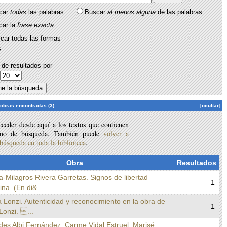
car
todas
las palabras
Buscar
al menos alguna
de las palabras
car la
frase exacta
car todas las formas
s
de resultados por
:
 obras encontradas (3)
[ocultar]
ceder desde aquí a los textos que contienen
ino de búsqueda. También puede
volver a
 búsqueda en toda la biblioteca
.
Obra
Resultados
a-Milagros Rivera Garretas. Signos de libertad
1
na. (En di&...
a Lonzi. Autenticidad y reconocimiento en la obra de
1
Lonzi. ...
des Albi Fernández. Carme Vidal Estruel. Marisé