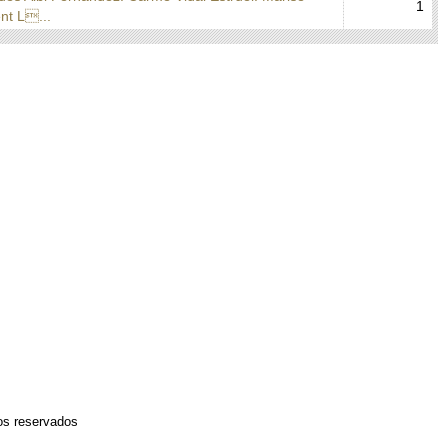
1
nt L...
os reservados