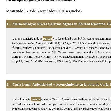
pureza
Mostrando 1 - 3 de 3 resultados (0.01 segundos)
1.
- María-Milagros Rivera Garretas. Signos de libertad femenina. (E
... en esa condiciÃ³n de la
pureza
y la fecundidad y tambiÃ©n Â¡ay! la amarguraâ€
Suplementos nÃºm. 2 (marzo-abril 1987) 69-73; p. 70]. 88 Es el sentido del tÃ­tulo 
fÃ©rtil . Mujeres y hombres, una apuesta polÃ­tica , Barcelona, Octaedro, 2010. 89
trovadoras. Poetisas del amor cortÃ©s. Textos provenzales con traducciÃ³n caste
Garretas , Madrid, horas y Horas, 1997. 90 MarÃ­a Zambrano , HeloÃ­sa o la existen
87, p. 81, [orig. "Sur" (Buenos Aires) 124 (1945)]: â€œMucho y largamenteâ€ â€“p
2.
- Carla Lonzi. Autenticidad y reconocimiento en la obra de Carla 
... a recibir tanta
pureza
como es Nuestro SeÃ±or cuando debo decir esas palabras â
pueda decir con tanta verdad como yo. Tras haberlo recibido me colma cierto estupor 
extraordinaria que me atrapa y me deja fuera de mÃ­ misma y parece que sienta pena de