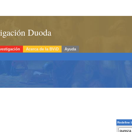
stigación Duoda
vestigación
Acerca de la BViD
Ayuda
Redefine 