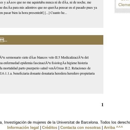
eses y aÃ±os que no me aquietaba nunca ni de dÃ­a, ni de noche, me
Cleme
me decÃ­a para mis adentros que no querÃ­a pensar en el pasado pues ya
n pasar bien la hora presenteâ€¦ [...] Cuanto he...
...
Ã³n sermonario siete dÃ­as blancos velo II.5 MedicalizaciÃ³n del
 enfermedad epidemia fascinaciÃ³n fisiologÃ­a higiene histeria
mortalidad parto puerperio salud venÃ©reas II.2. Relaciones de
.6.1.1.a. beneficiaria donante donataria heredera heredero propietaria
1
, Investigación de mujeres de la Universitat de Barcelona. Todos los derech
Información legal
|
Créditos
|
Contacta con nosotras
|
Arriba ^^^