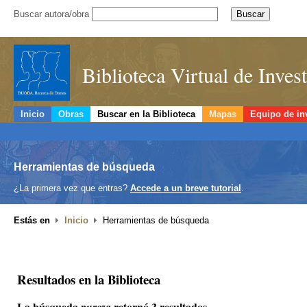
Buscar autora/obra
Biblioteca Virtual de Inve
Inicio
Obras
Buscar en la Biblioteca
Mapas
Equipo de in
Herramientas de búsqueda
¿La primera vez que entras?
Accede a un breve tutorial
.
Estás en
Inicio
Herramientas de búsqueda
Resultados en la Biblioteca
La búsqueda
retornó 3 resultados.