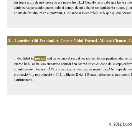
tan fuera estoy de mÃ­ presa de esa nueva luz . [...] Cuando recordaba que hacÃ­a m
entristecÃ­a pensando que en todo el tiempo de mi vida no me aquietarÃ­a nunca, yo 
no me da fastidio, ni en el porvenir, Dios sabe si lo tendrÃ©, asÃ­ que quiero pensar e
3.
- Lourdes Albi Fernández. Carme Vidal Estruel. Marisé Clement L
... debilidad im
pureza
mal de ojo moral sexual pecado penitencia penitenciales serm
cuerpo baÃ±os belleza climaterio comadrÃ³n cosmÃ©tico cuidado del cuerpo enferma
infantilizaciÃ³n locura mÃ©dico menarquia menopausia menstruaciÃ³n miqweh moda 
producciÃ³n y reproducciÃ³n II.2.1. Bienes II.6.1.1 Bienes referentes al patrimonio II
usufructuaria ...
© 2012 Duoda