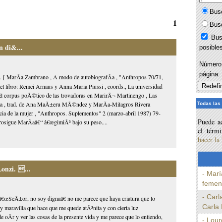
Bus
1
Bus
Bus
n di&...
posible
Número 
página
. [ MarÃ­a Zambrano , A modo de autobiografÃ­a , "Anthropos 70/71,
del libro: Remei Arnaus y Anna Maria Piussi , coords., La universidad
 El corpus poÃ©tico de las trovadoras en MarirÃ¬ Martinengo , Las
llana , trad. de Ana MaÃ±eru MÃ©ndez y MarÃ­a-Milagros Rivera
Todas las
cia de la mujer , "Anthropos. Suplementos" 2 (marzo-abril 1987) 79-
Puede ac
rosigue MarÃ­aâ€“ â€œgimiÃ³ bajo su peso....
el térm
hacer la
Lonzi. ...
- Marí
femeni
- Carl
€œSeÃ±or, no soy dignaâ€ no me parece que haya criatura que lo
Carla 
y maravilla que hace que me quede atÃ³nita y con cierta luz
 oÃ­r y ver las cosas de la presente vida y me parece que lo entiendo,
- Lour