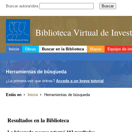
Buscar autora/obra
Biblioteca Virtual de Inve
Inicio
Obras
Buscar en la Biblioteca
Mapas
Equipo de in
Herramientas de búsqueda
¿La primera vez que entras?
Accede a un breve tutorial
.
Estás en
Inicio
Herramientas de búsqueda
Resultados en la Biblioteca
La búsqueda
retornó 103 resultados.