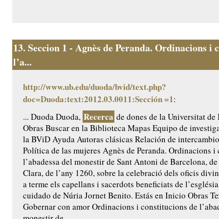
13.
Seccion 1 - Agnès de Peranda. Ordinacions i c
l’a...
http://www.ub.edu/duoda/bvid/text.php?
doc=Duoda:text:2012.03.0011:Sección =1
:
Recerca
... Duoda Duoda,
de dones de la Universitat de
Obras Buscar en la Biblioteca Mapas Equipo de investig
la BViD Ayuda Autoras clásicas Relación de intercamb
Política de las mujeres Agnès de Peranda. Ordinacions i 
l’abadessa del monestir de Sant Antoni de Barcelona, de 
Clara, de l’any 1260, sobre la celebració dels oficis divi
a terme els capellans i sacerdots beneficiats de l’església
cuidado de Núria Jornet Benito. Estás en Inicio Obras Te
Gobernar con amor Ordinacions i constitucions de l’aba
monestir de...