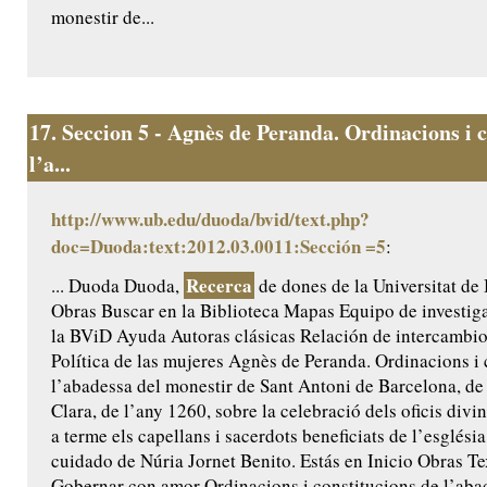
monestir de...
17.
Seccion 5 - Agnès de Peranda. Ordinacions i c
l’a...
http://www.ub.edu/duoda/bvid/text.php?
doc=Duoda:text:2012.03.0011:Sección =5
:
Recerca
... Duoda Duoda,
de dones de la Universitat de
Obras Buscar en la Biblioteca Mapas Equipo de investig
la BViD Ayuda Autoras clásicas Relación de intercamb
Política de las mujeres Agnès de Peranda. Ordinacions i 
l’abadessa del monestir de Sant Antoni de Barcelona, de 
Clara, de l’any 1260, sobre la celebració dels oficis divi
a terme els capellans i sacerdots beneficiats de l’església
cuidado de Núria Jornet Benito. Estás en Inicio Obras Te
Gobernar con amor Ordinacions i constitucions de l’aba