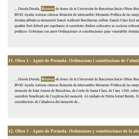
... Duoda Duoda,
Recerca
de dones de la Universitat de Barcelona Inicio Obras Bus
BViD Ayuda Autoras clásicas Relación de intercambio Moments Política de las mujer
domina abbatissa monasterii Sancti Anthonii Barchinone ordinis Sancte Clare fecit a
qualiter fieri deberit per capellanos et sacerdotes ibidem collocatos ac ecclesia coll
políticos: Gobernar con amor Ordinaciones et constituciones quas venerabilis domina
11.
Obra 1 - Agnès de Peranda. Ordinacions i constitucions de l’abad.
... Duoda Duoda,
Recerca
de dones de la Universitat de Barcelona Inicio Obras Bus
BViD Ayuda Autoras clásicas Relación de intercambio Moments Política de las mujer
monestir de Sant Antoni de Barcelona, de l’orde de Santa Clara, de l’any 1260, sobre l
sacerdots beneficiats de l’església del monestir. Al cuidado de Núria Jornet Benito. 
constitucions de l’abadessa del monestir de...
12.
Obra 1 - Agnès de Peranda. Ordenanzas y constituciones de la aba