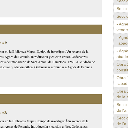
Seccio
Seccio
Seccio
- Agnè
venera
- Agnè
n =2
:
l’abad
- Agn
car en la Biblioteca Mapas Equipo de investigaciÃ³n Acerca de la
abade
es Agnès de Peranda. Introducción y edición crítica. Ordenanzas
glesia del monasterio de Sant Antoni de Barcelona, 1260. Al cuidado de
Obra 
oducción y edición crítica. Ordenanzas atribuidas a Agnès de Peranda
consti
Obra 1
l’abad.
Obra 
de la 
Seccio
de l’a.
n =3
:
Seccio
car en la Biblioteca Mapas Equipo de investigaciÃ³n Acerca de la
de l’a.
es Agnès de Peranda. Introducción y edición crítica. Ordenanzas