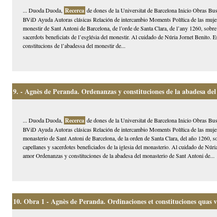
... Duoda Duoda,
Recerca
de dones de la Universitat de Barcelona Inicio Obras Bus
BViD Ayuda Autoras clásicas Relación de intercambio Moments Política de las mujer
monestir de Sant Antoni de Barcelona, de l’orde de Santa Clara, de l’any 1260, sobre l
sacerdots beneficiats de l’església del monestir. Al cuidado de Núria Jornet Benito. 
constitucions de l’abadessa del monestir de...
9.
- Agnès de Peranda. Ordenanzas y constituciones de la abadesa del
... Duoda Duoda,
Recerca
de dones de la Universitat de Barcelona Inicio Obras Bus
BViD Ayuda Autoras clásicas Relación de intercambio Moments Política de las mujer
monasterio de Sant Antoni de Barcelona, de la orden de Santa Clara, del año 1260, sob
capellanes y sacerdotes beneficiados de la iglesia del monasterio. Al cuidado de Núri
amor Ordenanzas y constituciones de la abadesa del monasterio de Sant Antoni de...
10.
Obra 1 - Agnès de Peranda. Ordinaciones et constituciones quas v