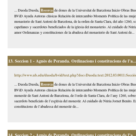
... Duoda Duoda,
Recerca
de dones de la Universitat de Barcelona Inicio Obras Bus
BViD Ayuda Autoras clásicas Relación de intercambio Moments Política de las mujer
monasterio de Sant Antoni de Barcelona, de la orden de Santa Clara, del año 1260, sob
capellanes y sacerdotes beneficiados de la iglesia del monasterio. Al cuidado de Núri
amor Ordenanzas y constituciones de la abadesa del monasterio de Sant Antoni de...
13.
Seccion 1 - Agnès de Peranda. Ordinacions i constitucions de l’a..
http://www.ub.edu/duoda/bvid/text.php?doc=Duoda:text:2012.03.0011:Secció
... Duoda Duoda,
Recerca
de dones de la Universitat de Barcelona Inicio Obras Bus
BViD Ayuda Autoras clásicas Relación de intercambio Moments Política de las mujer
monestir de Sant Antoni de Barcelona, de l’orde de Santa Clara, de l’any 1260, sobre l
sacerdots beneficiats de l’església del monestir. Al cuidado de Núria Jornet Benito. 
constitucions de l’abadessa del monestir de...
14.
Seccion 2 - Agnès de Peranda. Ordinacions i constitucions de l’a..