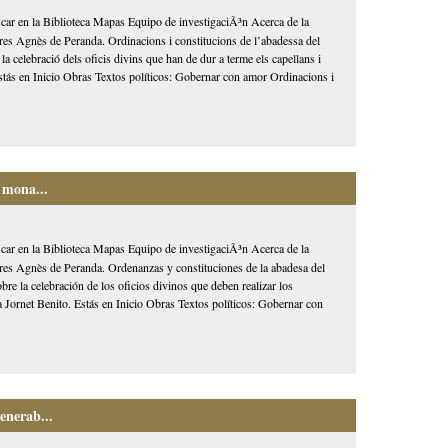
car en la Biblioteca Mapas Equipo de investigaciÃ³n Acerca de la
es Agnès de Peranda. Ordinacions i constitucions de l’abadessa del
a celebració dels oficis divins que han de dur a terme els capellans i
Estás en Inicio Obras Textos políticos: Gobernar con amor Ordinacions i
 mona...
car en la Biblioteca Mapas Equipo de investigaciÃ³n Acerca de la
es Agnès de Peranda. Ordenanzas y constituciones de la abadesa del
re la celebración de los oficios divinos que deben realizar los
a Jornet Benito. Estás en Inicio Obras Textos políticos: Gobernar con
enerab...