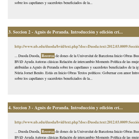
sobre los capellanes y sacerdotes beneficiados de la...
3.
Seccion 2 - Agnès de Peranda. Introducción y edición crí...
http://www.ub.edu/duoda/bvid/text.php?doc=Duoda:text:2012.03.0009:Secció
... Duoda Duoda,
Recerca
de dones de la Universitat de Barcelona Inicio Obras Bus
BViD Ayuda Autoras clásicas Relación de intercambio Moments Política de las mujer
atribuidas a Agnès de Peranda sobre los capellanes y sacerdotes beneficiados de la i
Núria Jornet Benito. Estás en Inicio Obras Textos políticos: Gobernar con amor Intr
sobre los capellanes y sacerdotes beneficiados de la...
4.
Seccion 3 - Agnès de Peranda. Introducción y edición crí...
http://www.ub.edu/duoda/bvid/text.php?doc=Duoda:text:2012.03.0009:Secció
... Duoda Duoda,
Recerca
de dones de la Universitat de Barcelona Inicio Obras Bus
BViD Ayuda Autoras clásicas Relación de intercambio Moments Política de las mujer