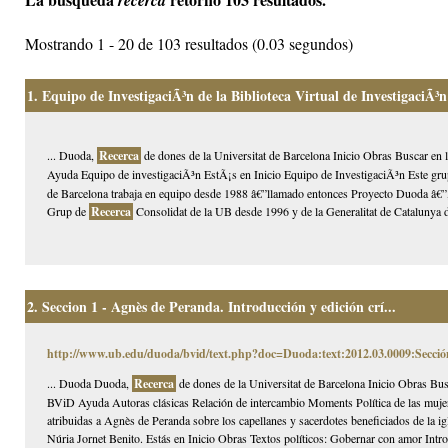
recerca
Mostrando 1 - 20 de 103 resultados (0.03 segundos)
1.
Equipo de InvestigaciÃ³n de la Biblioteca Virtual de InvestigaciÃ³
... Duoda,
Recerca
de dones de la Universitat de Barcelona Inicio Obras Buscar en
Ayuda Equipo de investigaciÃ³n EstÃ¡s en Inicio Equipo de InvestigaciÃ³n Este gr
de Barcelona trabaja en equipo desde 1988 â€”llamado entonces Proyecto Duoda â€”, 
Grup de
Recerca
Consolidat de la UB desde 1996 y de la Generalitat de Catalunya d
2.
Seccion 1 - Agnès de Peranda. Introducción y edición crí...
http://www.ub.edu/duoda/bvid/text.php?doc=Duoda:text:2012.03.0009:Secció
... Duoda Duoda,
Recerca
de dones de la Universitat de Barcelona Inicio Obras Bus
BViD Ayuda Autoras clásicas Relación de intercambio Moments Política de las mujer
atribuidas a Agnès de Peranda sobre los capellanes y sacerdotes beneficiados de la i
Núria Jornet Benito. Estás en Inicio Obras Textos políticos: Gobernar con amor Intr