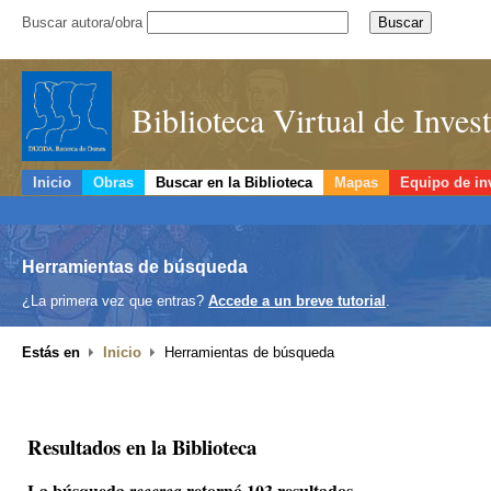
Buscar autora/obra
Biblioteca Virtual de Inve
Inicio
Obras
Buscar en la Biblioteca
Mapas
Equipo de in
Herramientas de búsqueda
¿La primera vez que entras?
Accede a un breve tutorial
.
Estás en
Inicio
Herramientas de búsqueda
Resultados en la Biblioteca
La búsqueda
retornó 103 resultados.