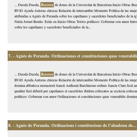
... Duoda Duoda,
Recerca
de dones de la Universitat de Barcelona Inicio Obras Bus
BViD Ayuda Autoras clásicas Relación de intercambio Moments Política de las mujer
atribuidas a Agnès de Peranda sobre los capellanes y sacerdotes beneficiados de la i
Núria Jornet Benito. Estás en Inicio Obras Textos políticos: Gobernar con amor Intr
sobre los capellanes y sacerdotes beneficiados de la...
7.
- Agnès de Peranda. Ordinaciones et constituciones quas venerabilis
... Duoda Duoda,
Recerca
de dones de la Universitat de Barcelona Inicio Obras Bus
BViD Ayuda Autoras clásicas Relación de intercambio Moments Política de las mujer
domina abbatissa monasterii Sancti Anthonii Barchinone ordinis Sancte Clare fecit a
qualiter fieri deberit per capellanos et sacerdotes ibidem collocatos ac ecclesia coll
políticos: Gobernar con amor Ordinaciones et constituciones quas venerabilis domina
8.
- Agnès de Peranda. Ordinacions i constitucions de l’abadessa de...