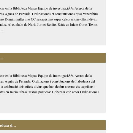
car en la Biblioteca Mapas Equipo de investigaciÃ³n Acerca de la
es Agnès de Peranda. Ordinaciones et constituciones quas venerabilis
nno Domini millesimo CC sexagesimo super celebracione officii divini
ocandos. Al cuidado de Núria Jornet Benito. Estás en Inicio Obras Textos
...
..
car en la Biblioteca Mapas Equipo de investigaciÃ³n Acerca de la
es Agnès de Peranda. Ordinacions i constitucions de l’abadessa del
a celebració dels oficis divins que han de dur a terme els capellans i
Estás en Inicio Obras Textos políticos: Gobernar con amor Ordinacions i
desa d...