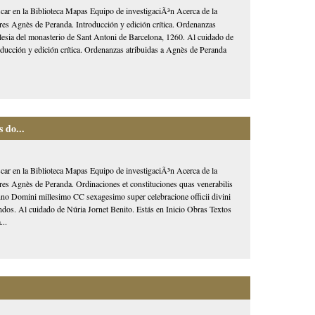
car en la Biblioteca Mapas Equipo de investigaciÃ³n Acerca de la
es Agnès de Peranda. Introducción y edición crítica. Ordenanzas
glesia del monasterio de Sant Antoni de Barcelona, 1260. Al cuidado de
oducción y edición crítica. Ordenanzas atribuidas a Agnès de Peranda
 do...
car en la Biblioteca Mapas Equipo de investigaciÃ³n Acerca de la
es Agnès de Peranda. Ordinaciones et constituciones quas venerabilis
nno Domini millesimo CC sexagesimo super celebracione officii divini
ocandos. Al cuidado de Núria Jornet Benito. Estás en Inicio Obras Textos
...