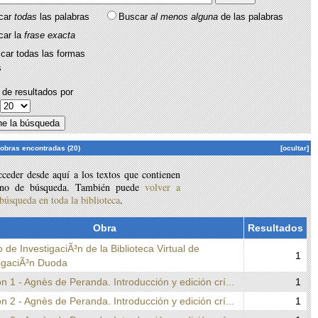
car
todas
las palabras
Buscar
al menos alguna
de las palabras
car la
frase exacta
car todas las formas
s
de resultados por
:
 obras encontradas (20)
[ocultar]
ceder desde aquí a los textos que contienen
ino de búsqueda. También puede
volver a
 búsqueda en toda la biblioteca
.
Obra
Resultados
 de InvestigaciÃ³n de la Biblioteca Virtual de
1
tigaciÃ³n Duoda
n 1 - Agnès de Peranda. Introducción y edición crí...
1
n 2 - Agnès de Peranda. Introducción y edición crí...
1