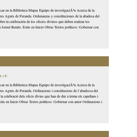
car en la Biblioteca Mapas Equipo de investigaciÃ³n Acerca de la
es Agnès de Peranda. Ordenanzas y constituciones de la abadesa del
re la celebración de los oficios divinos que deben realizar los
a Jornet Benito. Estás en Inicio Obras Textos políticos: Gobernar con
.
n =1
:
car en la Biblioteca Mapas Equipo de investigaciÃ³n Acerca de la
es Agnès de Peranda. Ordinacions i constitucions de l’abadessa del
a celebració dels oficis divins que han de dur a terme els capellans i
Estás en Inicio Obras Textos políticos: Gobernar con amor Ordinacions i
.