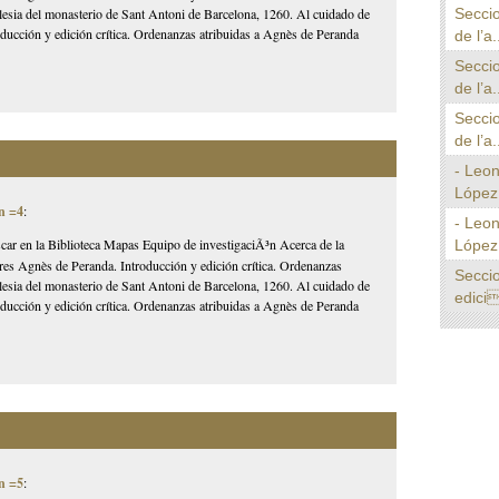
Seccio
glesia del monasterio de Sant Antoni de Barcelona, 1260. Al cuidado de
oducción y edición crítica. Ordenanzas atribuidas a Agnès de Peranda
de l’a.
Seccio
de l’a.
Seccio
de l’a.
- Leo
López 
n =4
:
- Leo
car en la Biblioteca Mapas Equipo de investigaciÃ³n Acerca de la
López 
es Agnès de Peranda. Introducción y edición crítica. Ordenanzas
Secci
glesia del monasterio de Sant Antoni de Barcelona, 1260. Al cuidado de
edici
oducción y edición crítica. Ordenanzas atribuidas a Agnès de Peranda
n =5
: