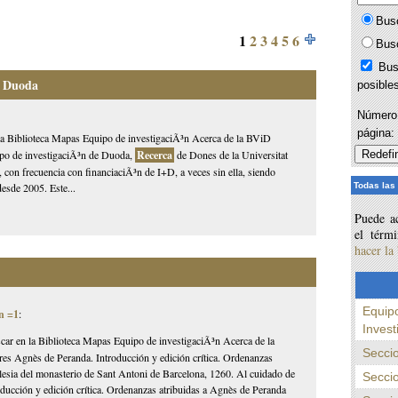
Bus
1
2
3
4
5
6
Bus
Bus
n Duoda
posible
Número 
página
 la Biblioteca Mapas Equipo de investigaciÃ³n Acerca de la BViD
upo de investigaciÃ³n de Duoda,
Recerca
de Dones de la Universitat
con frecuencia con financiaciÃ³n de I+D, a veces sin ella, siendo
Todas las
esde 2005. Este...
Puede ac
el térm
hacer la
Equipo
n =1
:
Inves
car en la Biblioteca Mapas Equipo de investigaciÃ³n Acerca de la
Seccio
es Agnès de Peranda. Introducción y edición crítica. Ordenanzas
glesia del monasterio de Sant Antoni de Barcelona, 1260. Al cuidado de
Seccio
oducción y edición crítica. Ordenanzas atribuidas a Agnès de Peranda