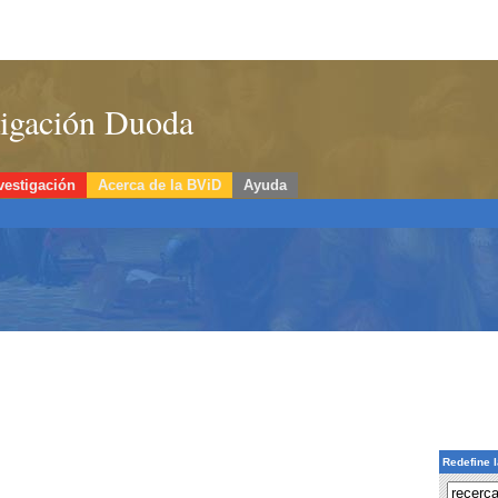
stigación Duoda
vestigación
Acerca de la BViD
Ayuda
Redefine 