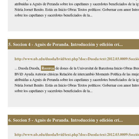
atribuidas a Agnès de Peranda sobre los capellanes y sacerdotes beneficiados de la i
Núria Jornet Benito. Estás en Inicio Obras Textos políticos: Gobernar con amor Intr
sobre los capellanes y sacerdotes beneficiados de la...
5.
Seccion 4 - Agnès de Peranda. Introducción y edición crí...
http://www.ub.edu/duoda/bvid/text.php?doc=Duoda:text:2012.03.0009:Secció
... Duoda Duoda,
Recerca
de dones de la Universitat de Barcelona Inicio Obras Bus
BViD Ayuda Autoras clásicas Relación de intercambio Moments Política de las mujer
atribuidas a Agnès de Peranda sobre los capellanes y sacerdotes beneficiados de la i
Núria Jornet Benito. Estás en Inicio Obras Textos políticos: Gobernar con amor Intr
sobre los capellanes y sacerdotes beneficiados de la...
6.
Seccion 5 - Agnès de Peranda. Introducción y edición crí...
http://www.ub.edu/duoda/bvid/text.php?doc=Duoda:text:2012.03.0009:Secció