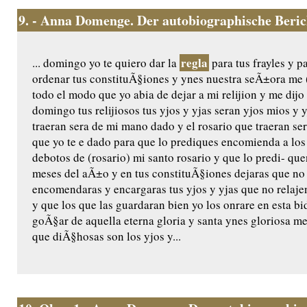
9.
- Anna Domenge. Der autobiographische Beri
regla
... domingo yo te quiero dar la
para tus frayles y p
ordenar tus constituÃ§iones y ynes nuestra seÃ±ora me (
todo el modo que yo abia de dejar a mi relijion y me dijo 
domingo tus relijiosos tus yjos y yjas seran yjos mios y 
traeran sera de mi mano dado y el rosario que traeran ser
que yo te e dado para que lo prediques encomienda a los
debotos de (rosario) mi santo rosario y que lo predi- q
meses del aÃ±o y en tus constituÃ§iones dejaras que no
encomendaras y encargaras tus yjos y yjas que no relaje
y que los que las guardaran bien yo los onrare en esta bida
goÃ§ar de aquella eterna gloria y santa ynes gloriosa m
que diÃ§hosas son los yjos y...