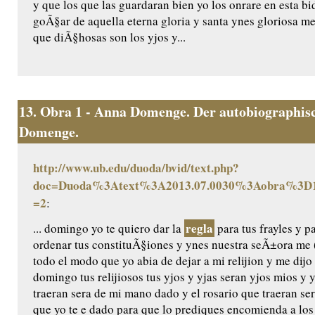
y que los que las guardaran bien yo los onrare en esta bida
goÃ§ar de aquella eterna gloria y santa ynes gloriosa m
que diÃ§hosas son los yjos y...
13.
Obra 1 - Anna Domenge. Der autobiographisc
Domenge.
http://www.ub.edu/duoda/bvid/text.php?
doc=Duoda%3Atext%3A2013.07.0030%3Aobra%3D1
=2
:
regla
... domingo yo te quiero dar la
para tus frayles y p
ordenar tus constituÃ§iones y ynes nuestra seÃ±ora me (
todo el modo que yo abia de dejar a mi relijion y me dijo 
domingo tus relijiosos tus yjos y yjas seran yjos mios y 
traeran sera de mi mano dado y el rosario que traeran ser
que yo te e dado para que lo prediques encomienda a los