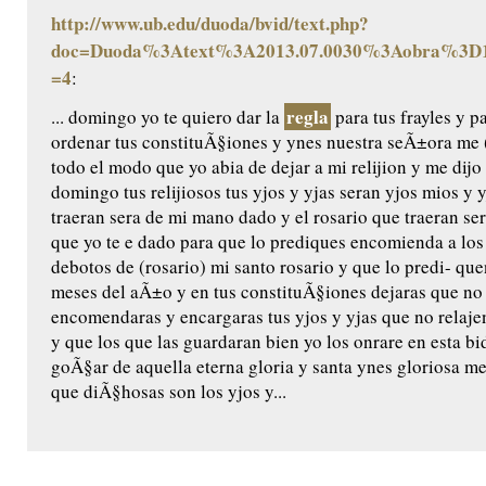
http://www.ub.edu/duoda/bvid/text.php?
doc=Duoda%3Atext%3A2013.07.0030%3Aobra%3D1
=4
:
regla
... domingo yo te quiero dar la
para tus frayles y p
ordenar tus constituÃ§iones y ynes nuestra seÃ±ora me (
todo el modo que yo abia de dejar a mi relijion y me dijo 
domingo tus relijiosos tus yjos y yjas seran yjos mios y 
traeran sera de mi mano dado y el rosario que traeran ser
que yo te e dado para que lo prediques encomienda a los
debotos de (rosario) mi santo rosario y que lo predi- q
meses del aÃ±o y en tus constituÃ§iones dejaras que no
encomendaras y encargaras tus yjos y yjas que no relaje
y que los que las guardaran bien yo los onrare en esta bida
goÃ§ar de aquella eterna gloria y santa ynes gloriosa m
que diÃ§hosas son los yjos y...