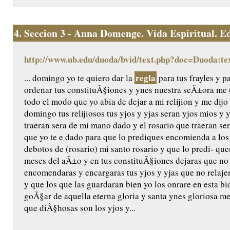
4.
Seccion 3 - Anna Domenge. Vida Espiritual. Edic
http://www.ub.edu/duoda/bvid/text.php?doc=Duoda:te
regla
... domingo yo te quiero dar la
para tus frayles y p
ordenar tus constituÃ§iones y ynes nuestra seÃ±ora me (
todo el modo que yo abia de dejar a mi relijion y me dijo 
domingo tus relijiosos tus yjos y yjas seran yjos mios y 
traeran sera de mi mano dado y el rosario que traeran ser
que yo te e dado para que lo prediques encomienda a los
debotos de (rosario) mi santo rosario y que lo predi- q
meses del aÃ±o y en tus constituÃ§iones dejaras que no
encomendaras y encargaras tus yjos y yjas que no relaje
y que los que las guardaran bien yo los onrare en esta bida
goÃ§ar de aquella eterna gloria y santa ynes gloriosa m
que diÃ§hosas son los yjos y...