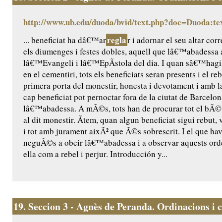
http://www.ub.edu/duoda/bvid/text.php?doc=Duoda:te
regla
... beneficiat ha dâ€™ar
r i adornar el seu altar c
els diumenges i festes dobles, aquell que lâ€™abadess
lâ€™Evangeli i lâ€™EpÃ­stola del dia. I quan sâ€™hagi
en el cementiri, tots els beneficiats seran presents i el r
primera porta del monestir, honesta i devotament i amb l
cap beneficiat pot pernoctar fora de la ciutat de Barcelo
lâ€™abadessa. A mÃ©s, tots han de procurar tot el bÃ© t
al dit monestir. Ãtem, quan algun beneficiat sigui rebut,
i tot amb jurament aixÃ² que Ã©s sobrescrit. I el que hav
neguÃ©s a obeir lâ€™abadessa i a observar aquests orden
ella com a rebel i perjur. Introducción y...
19.
Seccion 3 - Agnès de Peranda. Ordinacions i co