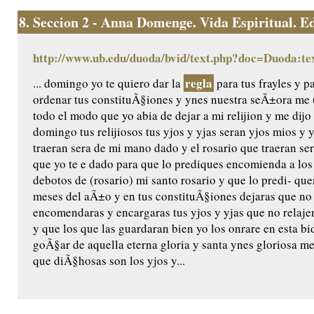
8.
Seccion 2 - Anna Domenge. Vida Espiritual. Edic
http://www.ub.edu/duoda/bvid/text.php?doc=Duoda:te
regla
... domingo yo te quiero dar la
para tus frayles y p
ordenar tus constituÃ§iones y ynes nuestra seÃ±ora me (
todo el modo que yo abia de dejar a mi relijion y me dijo 
domingo tus relijiosos tus yjos y yjas seran yjos mios y 
traeran sera de mi mano dado y el rosario que traeran ser
que yo te e dado para que lo prediques encomienda a los
debotos de (rosario) mi santo rosario y que lo predi- q
meses del aÃ±o y en tus constituÃ§iones dejaras que no
encomendaras y encargaras tus yjos y yjas que no relaje
y que los que las guardaran bien yo los onrare en esta bida
goÃ§ar de aquella eterna gloria y santa ynes gloriosa m
que diÃ§hosas son los yjos y...