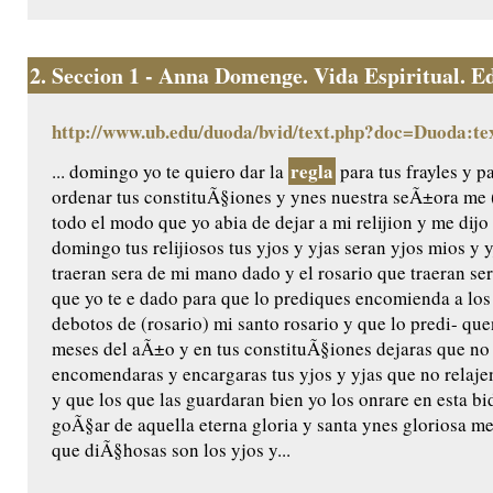
2.
Seccion 1 - Anna Domenge. Vida Espiritual. Edic
http://www.ub.edu/duoda/bvid/text.php?doc=Duoda:te
regla
... domingo yo te quiero dar la
para tus frayles y p
ordenar tus constituÃ§iones y ynes nuestra seÃ±ora me (
todo el modo que yo abia de dejar a mi relijion y me dijo 
domingo tus relijiosos tus yjos y yjas seran yjos mios y 
traeran sera de mi mano dado y el rosario que traeran ser
que yo te e dado para que lo prediques encomienda a los
debotos de (rosario) mi santo rosario y que lo predi- q
meses del aÃ±o y en tus constituÃ§iones dejaras que no
encomendaras y encargaras tus yjos y yjas que no relaje
y que los que las guardaran bien yo los onrare en esta bida
goÃ§ar de aquella eterna gloria y santa ynes gloriosa m
que diÃ§hosas son los yjos y...