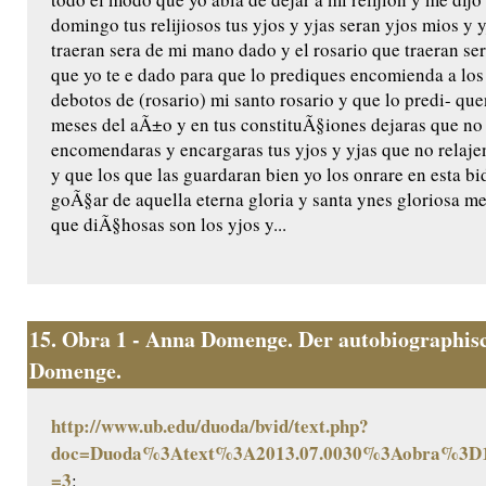
domingo tus relijiosos tus yjos y yjas seran yjos mios y 
traeran sera de mi mano dado y el rosario que traeran ser
que yo te e dado para que lo prediques encomienda a los
debotos de (rosario) mi santo rosario y que lo predi- q
meses del aÃ±o y en tus constituÃ§iones dejaras que no
encomendaras y encargaras tus yjos y yjas que no relaje
y que los que las guardaran bien yo los onrare en esta bida
goÃ§ar de aquella eterna gloria y santa ynes gloriosa m
que diÃ§hosas son los yjos y...
15.
Obra 1 - Anna Domenge. Der autobiographisc
Domenge.
http://www.ub.edu/duoda/bvid/text.php?
doc=Duoda%3Atext%3A2013.07.0030%3Aobra%3D1
=3
: