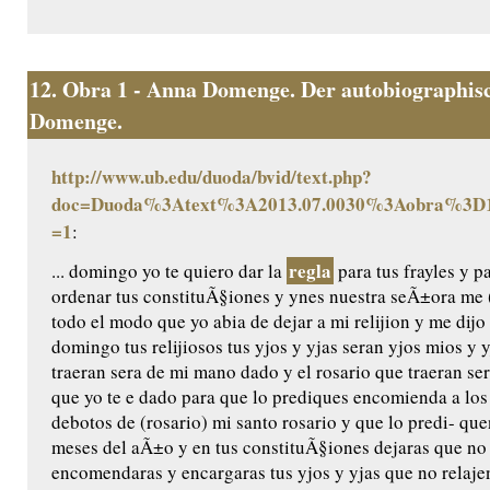
12.
Obra 1 - Anna Domenge. Der autobiographisc
Domenge.
http://www.ub.edu/duoda/bvid/text.php?
doc=Duoda%3Atext%3A2013.07.0030%3Aobra%3D1
=1
:
regla
... domingo yo te quiero dar la
para tus frayles y p
ordenar tus constituÃ§iones y ynes nuestra seÃ±ora me (
todo el modo que yo abia de dejar a mi relijion y me dijo 
domingo tus relijiosos tus yjos y yjas seran yjos mios y 
traeran sera de mi mano dado y el rosario que traeran ser
que yo te e dado para que lo prediques encomienda a los
debotos de (rosario) mi santo rosario y que lo predi- q
meses del aÃ±o y en tus constituÃ§iones dejaras que no
encomendaras y encargaras tus yjos y yjas que no relaje