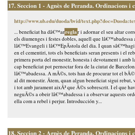
17.
Seccion 1 - Agnès de Peranda. Ordinacions i co
http://www.ub.edu/duoda/bvid/text.php?doc=Duoda:te
regla
... beneficiat ha dâ€™ar
r i adornar el seu altar c
els diumenges i festes dobles, aquell que lâ€™abadess
lâ€™Evangeli i lâ€™EpÃ­stola del dia. I quan sâ€™hagi
en el cementiri, tots els beneficiats seran presents i el r
primera porta del monestir, honesta i devotament i amb l
cap beneficiat pot pernoctar fora de la ciutat de Barcelo
lâ€™abadessa. A mÃ©s, tots han de procurar tot el bÃ© t
al dit monestir. Ãtem, quan algun beneficiat sigui rebut,
i tot amb jurament aixÃ² que Ã©s sobrescrit. I el que hav
neguÃ©s a obeir lâ€™abadessa i a observar aquests orden
ella com a rebel i perjur. Introducción y...
18.
Seccion 2 - Agnès de Peranda. Ordinacions i co