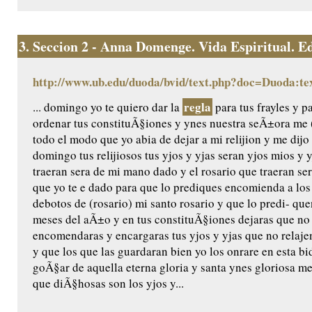
3.
Seccion 2 - Anna Domenge. Vida Espiritual. Edic
http://www.ub.edu/duoda/bvid/text.php?doc=Duoda:te
regla
... domingo yo te quiero dar la
para tus frayles y p
ordenar tus constituÃ§iones y ynes nuestra seÃ±ora me (
todo el modo que yo abia de dejar a mi relijion y me dijo 
domingo tus relijiosos tus yjos y yjas seran yjos mios y 
traeran sera de mi mano dado y el rosario que traeran ser
que yo te e dado para que lo prediques encomienda a los
debotos de (rosario) mi santo rosario y que lo predi- q
meses del aÃ±o y en tus constituÃ§iones dejaras que no
encomendaras y encargaras tus yjos y yjas que no relaje
y que los que las guardaran bien yo los onrare en esta bida
goÃ§ar de aquella eterna gloria y santa ynes gloriosa m
que diÃ§hosas son los yjos y...