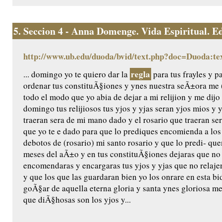
5.
Seccion 4 - Anna Domenge. Vida Espiritual. Edic
http://www.ub.edu/duoda/bvid/text.php?doc=Duoda:te
regla
... domingo yo te quiero dar la
para tus frayles y p
ordenar tus constituÃ§iones y ynes nuestra seÃ±ora me (
todo el modo que yo abia de dejar a mi relijion y me dijo 
domingo tus relijiosos tus yjos y yjas seran yjos mios y 
traeran sera de mi mano dado y el rosario que traeran ser
que yo te e dado para que lo prediques encomienda a los
debotos de (rosario) mi santo rosario y que lo predi- q
meses del aÃ±o y en tus constituÃ§iones dejaras que no
encomendaras y encargaras tus yjos y yjas que no relaje
y que los que las guardaran bien yo los onrare en esta bida
goÃ§ar de aquella eterna gloria y santa ynes gloriosa m
que diÃ§hosas son los yjos y...