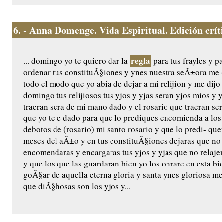
6.
- Anna Domenge. Vida Espiritual. Edición crític
regla
... domingo yo te quiero dar la
para tus frayles y p
ordenar tus constituÃ§iones y ynes nuestra seÃ±ora me (
todo el modo que yo abia de dejar a mi relijion y me dijo 
domingo tus relijiosos tus yjos y yjas seran yjos mios y 
traeran sera de mi mano dado y el rosario que traeran ser
que yo te e dado para que lo prediques encomienda a los
debotos de (rosario) mi santo rosario y que lo predi- q
meses del aÃ±o y en tus constituÃ§iones dejaras que no
encomendaras y encargaras tus yjos y yjas que no relaje
y que los que las guardaran bien yo los onrare en esta bida
goÃ§ar de aquella eterna gloria y santa ynes gloriosa m
que diÃ§hosas son los yjos y...