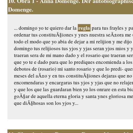
10.
Obra 1 - Anna Domenge. Der autobiographisc
Domenge.
regla
... domingo yo te quiero dar la
para tus frayles y p
ordenar tus constituÃ§iones y ynes nuestra seÃ±ora me (
todo el modo que yo abia de dejar a mi relijion y me dijo 
domingo tus relijiosos tus yjos y yjas seran yjos mios y 
traeran sera de mi mano dado y el rosario que traeran ser
que yo te e dado para que lo prediques encomienda a los
debotos de (rosario) mi santo rosario y que lo predi- q
meses del aÃ±o y en tus constituÃ§iones dejaras que no
encomendaras y encargaras tus yjos y yjas que no relaje
y que los que las guardaran bien yo los onrare en esta bida
goÃ§ar de aquella eterna gloria y santa ynes gloriosa m
que diÃ§hosas son los yjos y...