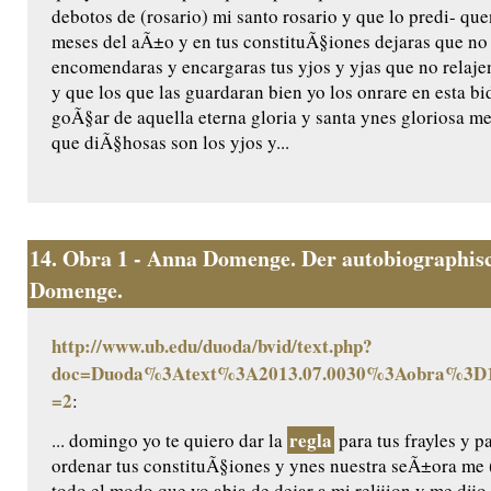
debotos de (rosario) mi santo rosario y que lo predi- q
meses del aÃ±o y en tus constituÃ§iones dejaras que no
encomendaras y encargaras tus yjos y yjas que no relaje
y que los que las guardaran bien yo los onrare en esta bida
goÃ§ar de aquella eterna gloria y santa ynes gloriosa m
que diÃ§hosas son los yjos y...
14.
Obra 1 - Anna Domenge. Der autobiographisc
Domenge.
http://www.ub.edu/duoda/bvid/text.php?
doc=Duoda%3Atext%3A2013.07.0030%3Aobra%3D1
=2
:
regla
... domingo yo te quiero dar la
para tus frayles y p
ordenar tus constituÃ§iones y ynes nuestra seÃ±ora me (
todo el modo que yo abia de dejar a mi relijion y me dijo 