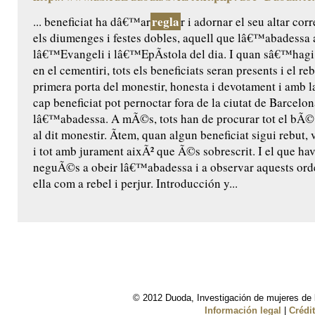
regla
... beneficiat ha dâ€™ar
r i adornar el seu altar c
els diumenges i festes dobles, aquell que lâ€™abadess
lâ€™Evangeli i lâ€™EpÃ­stola del dia. I quan sâ€™hagi
en el cementiri, tots els beneficiats seran presents i el r
primera porta del monestir, honesta i devotament i amb l
cap beneficiat pot pernoctar fora de la ciutat de Barcelo
lâ€™abadessa. A mÃ©s, tots han de procurar tot el bÃ© t
al dit monestir. Ãtem, quan algun beneficiat sigui rebut,
i tot amb jurament aixÃ² que Ã©s sobrescrit. I el que hav
neguÃ©s a obeir lâ€™abadessa i a observar aquests orden
ella com a rebel i perjur. Introducción y...
© 2012 Duoda, Investigación de mujeres de l
Información legal
|
Crédi