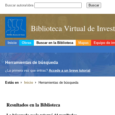
Buscar autora/obra
Biblioteca Virtual de Inve
Inicio
Obras
Buscar en la Biblioteca
Mapas
Equipo de in
Herramientas de búsqueda
¿La primera vez que entras?
Accede a un breve tutorial
.
Estás en
Inicio
Herramientas de búsqueda
Resultados en la Biblioteca
La búsqueda
retornó 44 resultados.