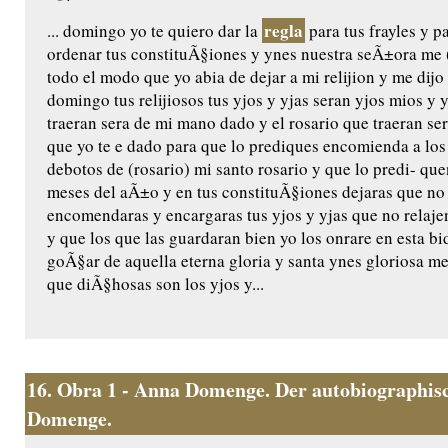
regla
... domingo yo te quiero dar la
para tus frayles y p
ordenar tus constituÃ§iones y ynes nuestra seÃ±ora me (
todo el modo que yo abia de dejar a mi relijion y me dijo 
domingo tus relijiosos tus yjos y yjas seran yjos mios y 
traeran sera de mi mano dado y el rosario que traeran ser
que yo te e dado para que lo prediques encomienda a los
debotos de (rosario) mi santo rosario y que lo predi- q
meses del aÃ±o y en tus constituÃ§iones dejaras que no
encomendaras y encargaras tus yjos y yjas que no relaje
y que los que las guardaran bien yo los onrare en esta bida
goÃ§ar de aquella eterna gloria y santa ynes gloriosa m
que diÃ§hosas son los yjos y...
16.
Obra 1 - Anna Domenge. Der autobiographisc
Domenge.