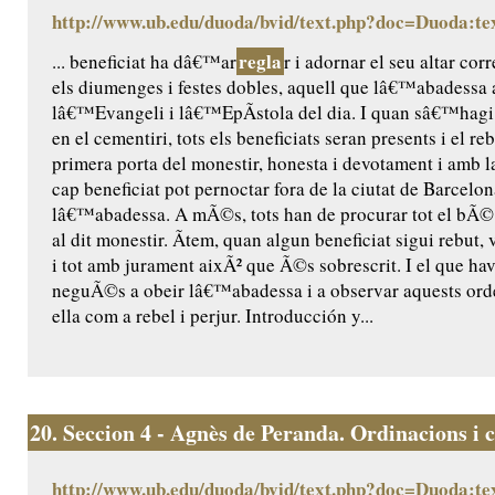
http://www.ub.edu/duoda/bvid/text.php?doc=Duoda:te
regla
... beneficiat ha dâ€™ar
r i adornar el seu altar c
els diumenges i festes dobles, aquell que lâ€™abadess
lâ€™Evangeli i lâ€™EpÃ­stola del dia. I quan sâ€™hagi
en el cementiri, tots els beneficiats seran presents i el r
primera porta del monestir, honesta i devotament i amb l
cap beneficiat pot pernoctar fora de la ciutat de Barcelo
lâ€™abadessa. A mÃ©s, tots han de procurar tot el bÃ© t
al dit monestir. Ãtem, quan algun beneficiat sigui rebut,
i tot amb jurament aixÃ² que Ã©s sobrescrit. I el que hav
neguÃ©s a obeir lâ€™abadessa i a observar aquests orden
ella com a rebel i perjur. Introducción y...
20.
Seccion 4 - Agnès de Peranda. Ordinacions i co
http://www.ub.edu/duoda/bvid/text.php?doc=Duoda:te