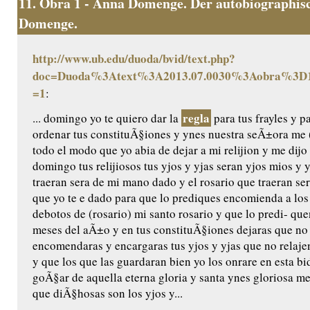
11.
Obra 1 - Anna Domenge. Der autobiographisc
Domenge.
http://www.ub.edu/duoda/bvid/text.php?
doc=Duoda%3Atext%3A2013.07.0030%3Aobra%3D1
=1
:
regla
... domingo yo te quiero dar la
para tus frayles y p
ordenar tus constituÃ§iones y ynes nuestra seÃ±ora me (
todo el modo que yo abia de dejar a mi relijion y me dijo 
domingo tus relijiosos tus yjos y yjas seran yjos mios y 
traeran sera de mi mano dado y el rosario que traeran ser
que yo te e dado para que lo prediques encomienda a los
debotos de (rosario) mi santo rosario y que lo predi- q
meses del aÃ±o y en tus constituÃ§iones dejaras que no
encomendaras y encargaras tus yjos y yjas que no relaje
y que los que las guardaran bien yo los onrare en esta bida
goÃ§ar de aquella eterna gloria y santa ynes gloriosa m
que diÃ§hosas son los yjos y...