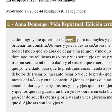
regla
Mostrando 1 - 20 de 44 resultados (0.11 segundos)
1.
- Anna Domenge. Vida Espiritual. Edición crític
regla
... domingo yo te quiero dar la
para tus frayles y p
ordenar tus constituÃ§iones y ynes nuestra seÃ±ora me (
todo el modo que yo abia de dejar a mi relijion y me dijo 
domingo tus relijiosos tus yjos y yjas seran yjos mios y 
traeran sera de mi mano dado y el rosario que traeran ser
que yo te e dado para que lo prediques encomienda a los
debotos de (rosario) mi santo rosario y que lo predi- q
meses del aÃ±o y en tus constituÃ§iones dejaras que no
encomendaras y encargaras tus yjos y yjas que no relaje
y que los que las guardaran bien yo los onrare en esta bida
goÃ§ar de aquella eterna gloria y santa ynes gloriosa m
que diÃ§hosas son los yjos y...