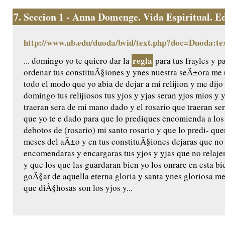
7.
Seccion 1 - Anna Domenge. Vida Espiritual. Edic
http://www.ub.edu/duoda/bvid/text.php?doc=Duoda:te
regla
... domingo yo te quiero dar la
para tus frayles y p
ordenar tus constituÃ§iones y ynes nuestra seÃ±ora me (
todo el modo que yo abia de dejar a mi relijion y me dijo 
domingo tus relijiosos tus yjos y yjas seran yjos mios y 
traeran sera de mi mano dado y el rosario que traeran ser
que yo te e dado para que lo prediques encomienda a los
debotos de (rosario) mi santo rosario y que lo predi- q
meses del aÃ±o y en tus constituÃ§iones dejaras que no
encomendaras y encargaras tus yjos y yjas que no relaje
y que los que las guardaran bien yo los onrare en esta bida
goÃ§ar de aquella eterna gloria y santa ynes gloriosa m
que diÃ§hosas son los yjos y...