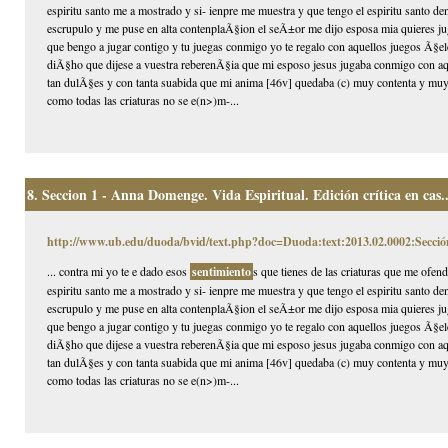
espiritu santo me a mostrado y si- ienpre me muestra y que tengo el espiritu santo 
escrupulo y me puse en alta contenplaÃ§ion el seÃ±or me dijo esposa mia quieres jug
que bengo a jugar contigo y tu juegas conmigo yo te regalo con aquellos juegos Ã§eles
diÃ§ho que dijese a vuestra reberenÃ§ia que mi esposo jesus jugaba conmigo con aqu
tan dulÃ§es y con tanta suabida que mi anima [46v] quedaba (c) muy contenta y muy
como todas las criaturas no se e(n>)m-...
8.
Seccion 1 - Anna Domenge. Vida Espiritual. Edición crítica en cas..
http://www.ub.edu/duoda/bvid/text.php?doc=Duoda:text:2013.02.0002:Secció
... contra mi yo te e dado esos
sentimiento
s que tienes de las criaturas que me ofen
espiritu santo me a mostrado y si- ienpre me muestra y que tengo el espiritu santo 
escrupulo y me puse en alta contenplaÃ§ion el seÃ±or me dijo esposa mia quieres jug
que bengo a jugar contigo y tu juegas conmigo yo te regalo con aquellos juegos Ã§eles
diÃ§ho que dijese a vuestra reberenÃ§ia que mi esposo jesus jugaba conmigo con aqu
tan dulÃ§es y con tanta suabida que mi anima [46v] quedaba (c) muy contenta y muy
como todas las criaturas no se e(n>)m-...