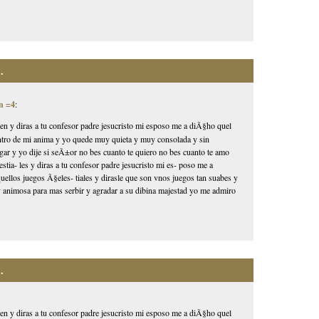
.
n =4
:
den y diras a tu confesor padre jesucristo mi esposo me a diÃ§ho quel
dentro de mi anima y yo quede muy quieta y muy consolada y sin
ar y yo dije si seÃ±or no bes cuanto te quiero no bes cuanto te amo
tia- les y diras a tu confesor padre jesucristo mi es- poso me a
ellos juegos Ã§eles- tiales y dirasle que son vnos juegos tan suabes y
 animosa para mas serbir y agradar a su dibina majestad yo me admiro
.
den y diras a tu confesor padre jesucristo mi esposo me a diÃ§ho quel