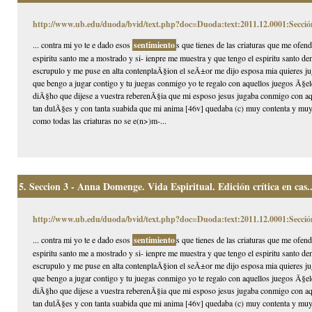
http://www.ub.edu/duoda/bvid/text.php?doc=Duoda:text:2011.12.0001:Secció
... contra mi yo te e dado esos
sentimiento
s que tienes de las criaturas que me ofen
espiritu santo me a mostrado y si- ienpre me muestra y que tengo el espiritu santo 
escrupulo y me puse en alta contenplaÃ§ion el seÃ±or me dijo esposa mia quieres jug
que bengo a jugar contigo y tu juegas conmigo yo te regalo con aquellos juegos Ã§eles
diÃ§ho que dijese a vuestra reberenÃ§ia que mi esposo jesus jugaba conmigo con aqu
tan dulÃ§es y con tanta suabida que mi anima [46v] quedaba (c) muy contenta y muy
como todas las criaturas no se e(n>)m-...
5.
Seccion 3 - Anna Domenge. Vida Espiritual. Edición crítica en cas..
http://www.ub.edu/duoda/bvid/text.php?doc=Duoda:text:2011.12.0001:Secció
... contra mi yo te e dado esos
sentimiento
s que tienes de las criaturas que me ofen
espiritu santo me a mostrado y si- ienpre me muestra y que tengo el espiritu santo 
escrupulo y me puse en alta contenplaÃ§ion el seÃ±or me dijo esposa mia quieres jug
que bengo a jugar contigo y tu juegas conmigo yo te regalo con aquellos juegos Ã§eles
diÃ§ho que dijese a vuestra reberenÃ§ia que mi esposo jesus jugaba conmigo con aqu
tan dulÃ§es y con tanta suabida que mi anima [46v] quedaba (c) muy contenta y muy