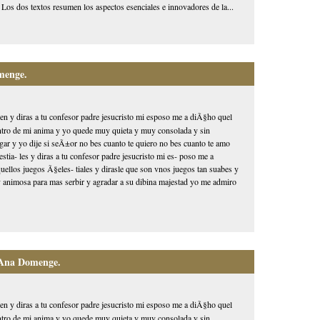
 Los dos textos resumen los aspectos esenciales e innovadores de la...
menge.
den y diras a tu confesor padre jesucristo mi esposo me a diÃ§ho quel
dentro de mi anima y yo quede muy quieta y muy consolada y sin
ar y yo dije si seÃ±or no bes cuanto te quiero no bes cuanto te amo
tia- les y diras a tu confesor padre jesucristo mi es- poso me a
ellos juegos Ã§eles- tiales y dirasle que son vnos juegos tan suabes y
 animosa para mas serbir y agradar a su dibina majestad yo me admiro
 Ana Domenge.
den y diras a tu confesor padre jesucristo mi esposo me a diÃ§ho quel
dentro de mi anima y yo quede muy quieta y muy consolada y sin