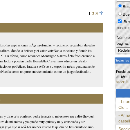
Bus
1
2
3
Bus
Bus
posible
Número 
página
cluso las aspiraciones mÃ¡s profundas, y recibieron a cambio, derecho
fines, donde la belleza y el valor volvÃ­an a asociarse y donde las
€ 5 . En efecto, como reconoce Montaigne 6 â€œSÃ³lo frecuentando a
a lectura pueden darâ€ Benedetta Craveri nos ofrece un retrato
Todas las
ituciones polÃ­ticas, irradia a Ã©stas su espÃ­ritu mÃ¡s genuinamente
Puede ac
œNacida como un puro entretenimiento, como un juego destinado...
el térm
hacer la
.
- Lour
Cle...
- Anna
den y diras a tu confesor padre jesucristo mi esposo me a diÃ§ho quel
castel
dentro de mi anima y yo quede muy quieta y muy consolada y sin
ar y yo dije si seÃ±or no bes cuanto te quiero no bes cuanto te amo
Seccio