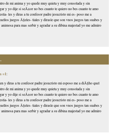
dentro de mi anima y yo quede muy quieta y muy consolada y sin
ar y yo dije si seÃ±or no bes cuanto te quiero no bes cuanto te amo
tia- les y diras a tu confesor padre jesucristo mi es- poso me a
ellos juegos Ã§eles- tiales y dirasle que son vnos juegos tan suabes y
 animosa para mas serbir y agradar a su dibina majestad yo me admiro
.
n =1
:
den y diras a tu confesor padre jesucristo mi esposo me a diÃ§ho quel
dentro de mi anima y yo quede muy quieta y muy consolada y sin
ar y yo dije si seÃ±or no bes cuanto te quiero no bes cuanto te amo
tia- les y diras a tu confesor padre jesucristo mi es- poso me a
ellos juegos Ã§eles- tiales y dirasle que son vnos juegos tan suabes y
 animosa para mas serbir y agradar a su dibina majestad yo me admiro