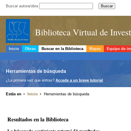
Buscar autora/obra
Biblioteca Virtual de Inve
Inicio
Obras
Buscar en la Biblioteca
Mapas
Equipo de in
Herramientas de búsqueda
¿La primera vez que entras?
Accede a un breve tutorial
.
Estás en
Inicio
Herramientas de búsqueda
Resultados en la Biblioteca
La búsqueda
retornó 51 resultados.