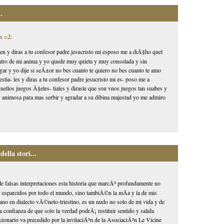
.
n =2
:
den y diras a tu confesor padre jesucristo mi esposo me a diÃ§ho quel
dentro de mi anima y yo quede muy quieta y muy consolada y sin
ar y yo dije si seÃ±or no bes cuanto te quiero no bes cuanto te amo
tia- les y diras a tu confesor padre jesucristo mi es- poso me a
ellos juegos Ã§eles- tiales y dirasle que son vnos juegos tan suabes y
 animosa para mas serbir y agradar a su dibina majestad yo me admiro
ella stori...
r de falsas interpretaciones esta historia que marcÃ³ profundamente no
oy esparcidos por todo el mundo, sino tambiÃ©n la mÃ­a y la de mis
iano en dialecto vÃ©neto-triestino, es un nudo no solo de mi vida y de
a confianza de que solo la verdad podrÃ¡ restituir sentido y salida
ucionario va precedido por la invitaciÃ³n de la AsociaciÃ³n Le Vicine