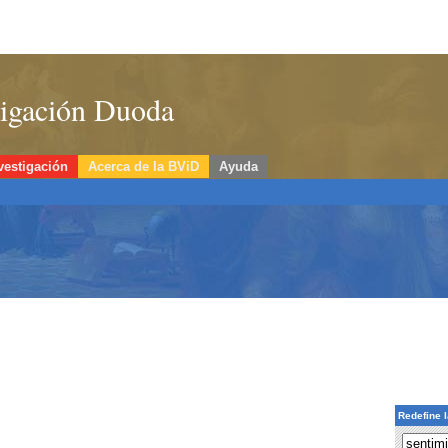
stigación Duoda
vestigación
Acerca de la BViD
Ayuda
Redefine 