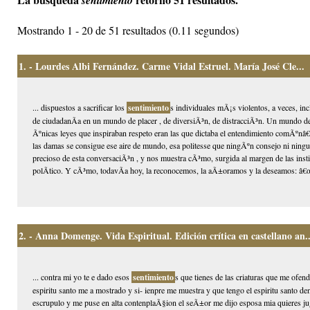
sentimiento
Mostrando 1 - 20 de 51 resultados (0.11 segundos)
1.
- Lourdes Albi Fernández. Carme Vidal Estruel. María José Cle...
... dispuestos a sacrificar los
sentimiento
s individuales mÃ¡s violentos, a veces, in
de ciudadanÃ­a en un mundo de placer , de diversiÃ³n, de distracciÃ³n. Un mundo de a
Ãºnicas leyes que inspiraban respeto eran las que dictaba el entendimiento comÃºnâ
las damas se consigue ese aire de mundo, esa politesse que ningÃºn consejo ni ningun
precioso de esta conversaciÃ³n , y nos muestra cÃ³mo, surgida al margen de las inst
polÃ­tico. Y cÃ³mo, todavÃ­a hoy, la reconocemos, la aÃ±oramos y la deseamos: â€
2.
- Anna Domenge. Vida Espiritual. Edición crítica en castellano an..
... contra mi yo te e dado esos
sentimiento
s que tienes de las criaturas que me ofen
espiritu santo me a mostrado y si- ienpre me muestra y que tengo el espiritu santo 
escrupulo y me puse en alta contenplaÃ§ion el seÃ±or me dijo esposa mia quieres jug