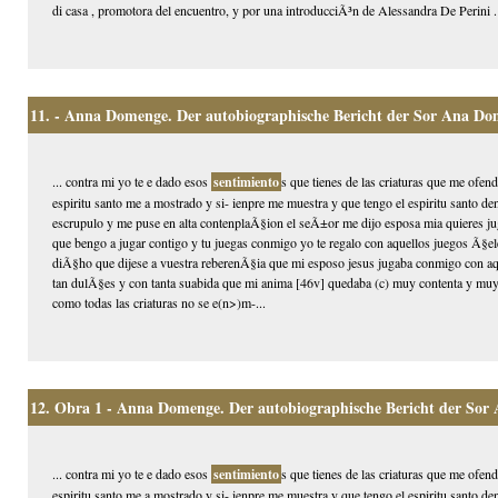
di casa , promotora del encuentro, y por una introducciÃ³n de Alessandra De Perini .
11.
- Anna Domenge. Der autobiographische Bericht der Sor Ana Do
... contra mi yo te e dado esos
sentimiento
s que tienes de las criaturas que me ofen
espiritu santo me a mostrado y si- ienpre me muestra y que tengo el espiritu santo 
escrupulo y me puse en alta contenplaÃ§ion el seÃ±or me dijo esposa mia quieres jug
que bengo a jugar contigo y tu juegas conmigo yo te regalo con aquellos juegos Ã§eles
diÃ§ho que dijese a vuestra reberenÃ§ia que mi esposo jesus jugaba conmigo con aqu
tan dulÃ§es y con tanta suabida que mi anima [46v] quedaba (c) muy contenta y muy
como todas las criaturas no se e(n>)m-...
12.
Obra 1 - Anna Domenge. Der autobiographische Bericht der Sor
... contra mi yo te e dado esos
sentimiento
s que tienes de las criaturas que me ofen
espiritu santo me a mostrado y si- ienpre me muestra y que tengo el espiritu santo 