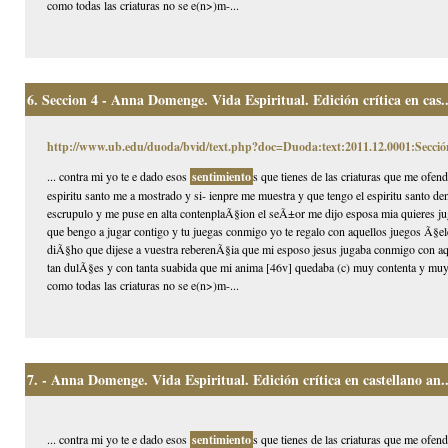
como todas las criaturas no se e(n>)m-...
6.
Seccion 4 - Anna Domenge. Vida Espiritual. Edición crítica en cas..
http://www.ub.edu/duoda/bvid/text.php?doc=Duoda:text:2011.12.0001:Secció
... contra mi yo te e dado esos
sentimiento
s que tienes de las criaturas que me ofen
espiritu santo me a mostrado y si- ienpre me muestra y que tengo el espiritu santo 
escrupulo y me puse en alta contenplaÃ§ion el seÃ±or me dijo esposa mia quieres jug
que bengo a jugar contigo y tu juegas conmigo yo te regalo con aquellos juegos Ã§eles
diÃ§ho que dijese a vuestra reberenÃ§ia que mi esposo jesus jugaba conmigo con aqu
tan dulÃ§es y con tanta suabida que mi anima [46v] quedaba (c) muy contenta y muy
como todas las criaturas no se e(n>)m-...
7.
- Anna Domenge. Vida Espiritual. Edición crítica en castellano an..
... contra mi yo te e dado esos
sentimiento
s que tienes de las criaturas que me ofen