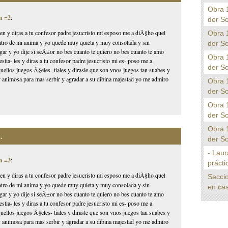
Obra 
n =2
:
der S
den y diras a tu confesor padre jesucristo mi esposo me a diÃ§ho quel
Obra 
dentro de mi anima y yo quede muy quieta y muy consolada y sin
der S
ar y yo dije si seÃ±or no bes cuanto te quiero no bes cuanto te amo
Obra 
tia- les y diras a tu confesor padre jesucristo mi es- poso me a
der S
ellos juegos Ã§eles- tiales y dirasle que son vnos juegos tan suabes y
 animosa para mas serbir y agradar a su dibina majestad yo me admiro
Obra 
der S
Obra 
der S
Obra 
.
der S
- Laur
n =3
:
prácti
den y diras a tu confesor padre jesucristo mi esposo me a diÃ§ho quel
Seccio
dentro de mi anima y yo quede muy quieta y muy consolada y sin
en cas
ar y yo dije si seÃ±or no bes cuanto te quiero no bes cuanto te amo
tia- les y diras a tu confesor padre jesucristo mi es- poso me a
ellos juegos Ã§eles- tiales y dirasle que son vnos juegos tan suabes y
 animosa para mas serbir y agradar a su dibina majestad yo me admiro