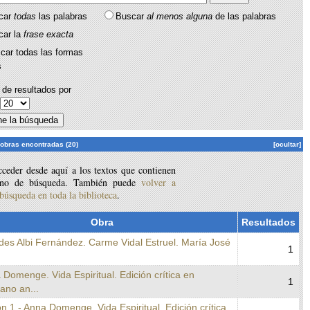
car
todas
las palabras
Buscar
al menos alguna
de las palabras
car la
frase exacta
car todas las formas
s
de resultados por
:
 obras encontradas (20)
[ocultar]
ceder desde aquí a los textos que contienen
ino de búsqueda. También puede
volver a
 búsqueda en toda la biblioteca
.
Obra
Resultados
des Albi Fernández. Carme Vidal Estruel. María José
1
 Domenge. Vida Espiritual. Edición crítica en
1
lano an...
n 1 - Anna Domenge. Vida Espiritual. Edición crítica