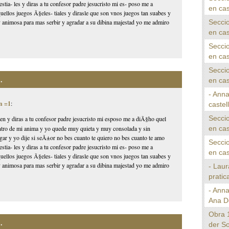
tia- les y diras a tu confesor padre jesucristo mi es- poso me a
en cas
ellos juegos Ã§eles- tiales y dirasle que son vnos juegos tan suabes y
Seccio
 animosa para mas serbir y agradar a su dibina majestad yo me admiro
en cas
Seccio
en cas
Seccio
.
en cas
- Anna
n =1
:
castel
Seccio
den y diras a tu confesor padre jesucristo mi esposo me a diÃ§ho quel
en cas
dentro de mi anima y yo quede muy quieta y muy consolada y sin
ar y yo dije si seÃ±or no bes cuanto te quiero no bes cuanto te amo
Seccio
tia- les y diras a tu confesor padre jesucristo mi es- poso me a
en cas
ellos juegos Ã§eles- tiales y dirasle que son vnos juegos tan suabes y
 animosa para mas serbir y agradar a su dibina majestad yo me admiro
- Laur
pratica
- Ann
Ana D
Obra 
.
der S