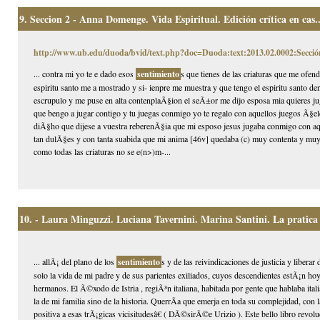
9.
Seccion 2 - Anna Domenge. Vida Espiritual. Edición crítica en cas..
http://www.ub.edu/duoda/bvid/text.php?doc=Duoda:text:2013.02.0002:Secció
... contra mi yo te e dado esos
sentimiento
s que tienes de las criaturas que me ofen
espiritu santo me a mostrado y si- ienpre me muestra y que tengo el espiritu santo 
escrupulo y me puse en alta contenplaÃ§ion el seÃ±or me dijo esposa mia quieres jug
que bengo a jugar contigo y tu juegas conmigo yo te regalo con aquellos juegos Ã§eles
diÃ§ho que dijese a vuestra reberenÃ§ia que mi esposo jesus jugaba conmigo con aqu
tan dulÃ§es y con tanta suabida que mi anima [46v] quedaba (c) muy contenta y muy
como todas las criaturas no se e(n>)m-...
10.
- Laura Minguzzi. Luciana Tavernini. Marina Santini. La pratica d
... allÃ¡ del plano de los
sentimiento
s y de las reivindicaciones de justicia y libera
solo la vida de mi padre y de sus parientes exiliados, cuyos descendientes estÃ¡n h
hermanos. El Ã©xodo de Istria , regiÃ³n italiana, habitada por gente que hablaba ital
la de mi familia sino de la historia. QuerrÃ­a que emerja en toda su complejidad, con l
positiva a esas trÃ¡gicas vicisitudesâ€ ( DÃ©sirÃ©e Urizio ). Este bello libro revol