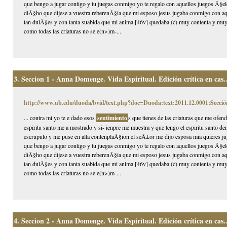
que bengo a jugar contigo y tu juegas conmigo yo te regalo con aquellos juegos Ã§eles
diÃ§ho que dijese a vuestra reberenÃ§ia que mi esposo jesus jugaba conmigo con aqu
tan dulÃ§es y con tanta suabida que mi anima [46v] quedaba (c) muy contenta y muy
como todas las criaturas no se e(n>)m-...
3.
Seccion 1 - Anna Domenge. Vida Espiritual. Edición crítica en cas..
http://www.ub.edu/duoda/bvid/text.php?doc=Duoda:text:2011.12.0001:Secció
... contra mi yo te e dado esos
sentimiento
s que tienes de las criaturas que me ofen
espiritu santo me a mostrado y si- ienpre me muestra y que tengo el espiritu santo 
escrupulo y me puse en alta contenplaÃ§ion el seÃ±or me dijo esposa mia quieres jug
que bengo a jugar contigo y tu juegas conmigo yo te regalo con aquellos juegos Ã§eles
diÃ§ho que dijese a vuestra reberenÃ§ia que mi esposo jesus jugaba conmigo con aqu
tan dulÃ§es y con tanta suabida que mi anima [46v] quedaba (c) muy contenta y muy
como todas las criaturas no se e(n>)m-...
4.
Seccion 2 - Anna Domenge. Vida Espiritual. Edición crítica en cas..