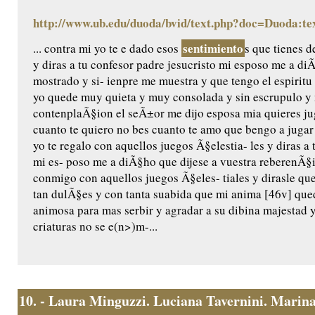
http://www.ub.edu/duoda/bvid/text.php?doc=Duoda:te
sentimiento
... contra mi yo te e dado esos
s que tienes d
y diras a tu confesor padre jesucristo mi esposo me a di
mostrado y si- ienpre me muestra y que tengo el espiritu
yo quede muy quieta y muy consolada y sin escrupulo y 
contenplaÃ§ion el seÃ±or me dijo esposa mia quieres jug
cuanto te quiero no bes cuanto te amo que bengo a jugar
yo te regalo con aquellos juegos Ã§elestia- les y diras a 
mi es- poso me a diÃ§ho que dijese a vuestra reberenÃ§
conmigo con aquellos juegos Ã§eles- tiales y dirasle qu
tan dulÃ§es y con tanta suabida que mi anima [46v] qu
animosa para mas serbir y agradar a su dibina majestad
criaturas no se e(n>)m-...
10.
- Laura Minguzzi. Luciana Tavernini. Marina 