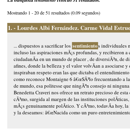
sentimiento
Mostrando 1 - 20 de 51 resultados (0.09 segundos)
1.
- Lourdes Albi Fernández. Carme Vidal Estruel
sentimiento
... dispuestos a sacrificar los
s individuales 
incluso las aspiraciones mÃ¡s profundas, y recibieron a
ciudadanÃ­a en un mundo de placer , de diversiÃ³n, de d
afines, donde la belleza y el valor volvÃ­an a asociarse y
inspiraban respeto eran las que dictaba el entendimiento
como reconoce Montaigne 6 â€œSÃ³lo frecuentando a las
de mundo, esa politesse que ningÃºn consejo ni ninguna 
Benedetta Craveri nos ofrece un retrato precioso de esta
cÃ³mo, surgida al margen de las instituciones polÃ­ticas,
mÃ¡s genuinamente polÃ­tico. Y cÃ³mo, todavÃ­a hoy, l
y la deseamos: â€œNacida como un puro entretenimiento