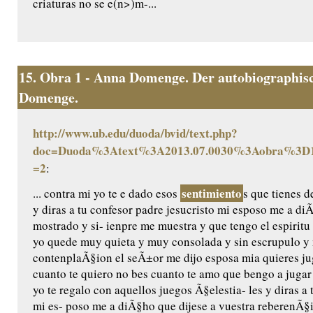
criaturas no se e(n>)m-...
15.
Obra 1 - Anna Domenge. Der autobiographisc
Domenge.
http://www.ub.edu/duoda/bvid/text.php?
doc=Duoda%3Atext%3A2013.07.0030%3Aobra%3D1
=2
:
sentimiento
... contra mi yo te e dado esos
s que tienes d
y diras a tu confesor padre jesucristo mi esposo me a di
mostrado y si- ienpre me muestra y que tengo el espiritu
yo quede muy quieta y muy consolada y sin escrupulo y 
contenplaÃ§ion el seÃ±or me dijo esposa mia quieres jug
cuanto te quiero no bes cuanto te amo que bengo a jugar
yo te regalo con aquellos juegos Ã§elestia- les y diras a 
mi es- poso me a diÃ§ho que dijese a vuestra reberenÃ§