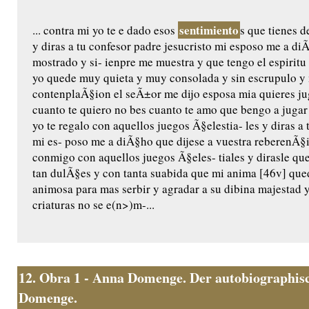
sentimiento
... contra mi yo te e dado esos
s que tienes d
y diras a tu confesor padre jesucristo mi esposo me a di
mostrado y si- ienpre me muestra y que tengo el espiritu
yo quede muy quieta y muy consolada y sin escrupulo y 
contenplaÃ§ion el seÃ±or me dijo esposa mia quieres jug
cuanto te quiero no bes cuanto te amo que bengo a jugar
yo te regalo con aquellos juegos Ã§elestia- les y diras a 
mi es- poso me a diÃ§ho que dijese a vuestra reberenÃ§
conmigo con aquellos juegos Ã§eles- tiales y dirasle qu
tan dulÃ§es y con tanta suabida que mi anima [46v] qu
animosa para mas serbir y agradar a su dibina majestad
criaturas no se e(n>)m-...
12.
Obra 1 - Anna Domenge. Der autobiographisc
Domenge.