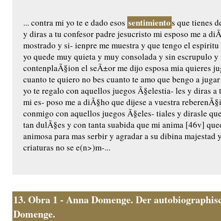
sentimiento
... contra mi yo te e dado esos
s que tienes d
y diras a tu confesor padre jesucristo mi esposo me a di
mostrado y si- ienpre me muestra y que tengo el espiritu
yo quede muy quieta y muy consolada y sin escrupulo y 
contenplaÃ§ion el seÃ±or me dijo esposa mia quieres jug
cuanto te quiero no bes cuanto te amo que bengo a jugar
yo te regalo con aquellos juegos Ã§elestia- les y diras a 
mi es- poso me a diÃ§ho que dijese a vuestra reberenÃ§
conmigo con aquellos juegos Ã§eles- tiales y dirasle qu
tan dulÃ§es y con tanta suabida que mi anima [46v] qu
animosa para mas serbir y agradar a su dibina majestad
criaturas no se e(n>)m-...
13.
Obra 1 - Anna Domenge. Der autobiographisc
Domenge.