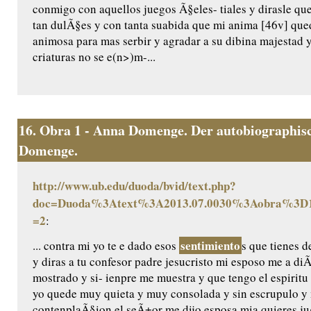
conmigo con aquellos juegos Ã§eles- tiales y dirasle qu
tan dulÃ§es y con tanta suabida que mi anima [46v] qu
animosa para mas serbir y agradar a su dibina majestad
criaturas no se e(n>)m-...
16.
Obra 1 - Anna Domenge. Der autobiographisc
Domenge.
http://www.ub.edu/duoda/bvid/text.php?
doc=Duoda%3Atext%3A2013.07.0030%3Aobra%3D1
=2
:
sentimiento
... contra mi yo te e dado esos
s que tienes d
y diras a tu confesor padre jesucristo mi esposo me a di
mostrado y si- ienpre me muestra y que tengo el espiritu
yo quede muy quieta y muy consolada y sin escrupulo y 
contenplaÃ§ion el seÃ±or me dijo esposa mia quieres jug