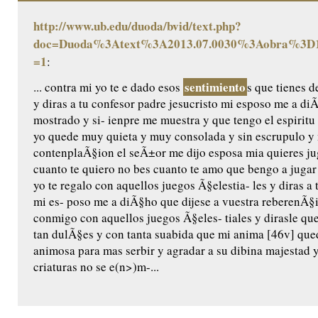
http://www.ub.edu/duoda/bvid/text.php?
doc=Duoda%3Atext%3A2013.07.0030%3Aobra%3D1
=1
:
sentimiento
... contra mi yo te e dado esos
s que tienes d
y diras a tu confesor padre jesucristo mi esposo me a di
mostrado y si- ienpre me muestra y que tengo el espiritu
yo quede muy quieta y muy consolada y sin escrupulo y 
contenplaÃ§ion el seÃ±or me dijo esposa mia quieres jug
cuanto te quiero no bes cuanto te amo que bengo a jugar
yo te regalo con aquellos juegos Ã§elestia- les y diras a 
mi es- poso me a diÃ§ho que dijese a vuestra reberenÃ§
conmigo con aquellos juegos Ã§eles- tiales y dirasle qu
tan dulÃ§es y con tanta suabida que mi anima [46v] qu
animosa para mas serbir y agradar a su dibina majestad
criaturas no se e(n>)m-...