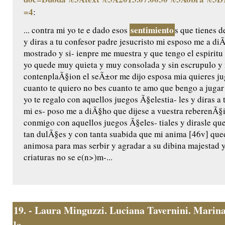
=4
:
sentimiento
... contra mi yo te e dado esos
s que tienes d
y diras a tu confesor padre jesucristo mi esposo me a di
mostrado y si- ienpre me muestra y que tengo el espiritu
yo quede muy quieta y muy consolada y sin escrupulo y 
contenplaÃ§ion el seÃ±or me dijo esposa mia quieres jug
cuanto te quiero no bes cuanto te amo que bengo a jugar
yo te regalo con aquellos juegos Ã§elestia- les y diras a 
mi es- poso me a diÃ§ho que dijese a vuestra reberenÃ§
conmigo con aquellos juegos Ã§eles- tiales y dirasle qu
tan dulÃ§es y con tanta suabida que mi anima [46v] qu
animosa para mas serbir y agradar a su dibina majestad
criaturas no se e(n>)m-...
19.
- Laura Minguzzi. Luciana Tavernini. Marina 
la...