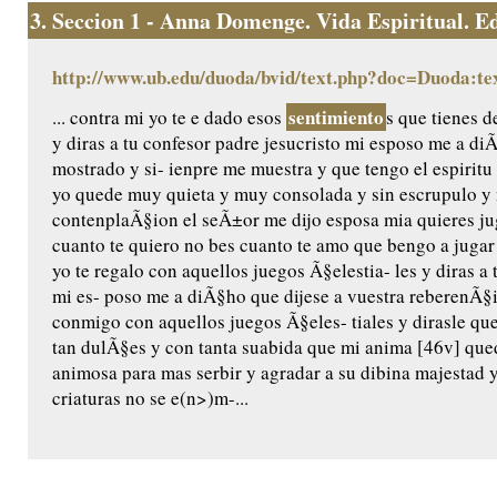
3.
Seccion 1 - Anna Domenge. Vida Espiritual. Edic
http://www.ub.edu/duoda/bvid/text.php?doc=Duoda:te
sentimiento
... contra mi yo te e dado esos
s que tienes d
y diras a tu confesor padre jesucristo mi esposo me a di
mostrado y si- ienpre me muestra y que tengo el espiritu
yo quede muy quieta y muy consolada y sin escrupulo y 
contenplaÃ§ion el seÃ±or me dijo esposa mia quieres jug
cuanto te quiero no bes cuanto te amo que bengo a jugar
yo te regalo con aquellos juegos Ã§elestia- les y diras a 
mi es- poso me a diÃ§ho que dijese a vuestra reberenÃ§
conmigo con aquellos juegos Ã§eles- tiales y dirasle qu
tan dulÃ§es y con tanta suabida que mi anima [46v] qu
animosa para mas serbir y agradar a su dibina majestad
criaturas no se e(n>)m-...