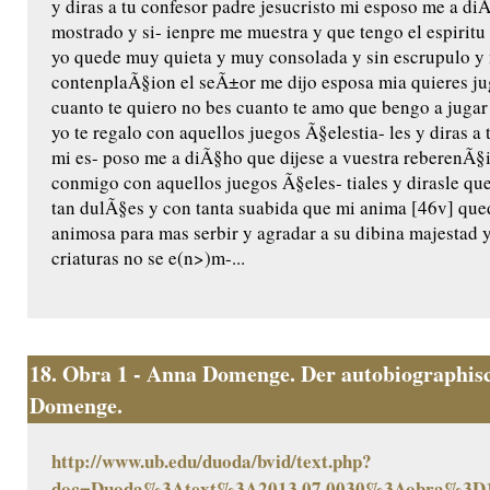
y diras a tu confesor padre jesucristo mi esposo me a di
mostrado y si- ienpre me muestra y que tengo el espiritu
yo quede muy quieta y muy consolada y sin escrupulo y 
contenplaÃ§ion el seÃ±or me dijo esposa mia quieres jug
cuanto te quiero no bes cuanto te amo que bengo a jugar
yo te regalo con aquellos juegos Ã§elestia- les y diras a 
mi es- poso me a diÃ§ho que dijese a vuestra reberenÃ§
conmigo con aquellos juegos Ã§eles- tiales y dirasle qu
tan dulÃ§es y con tanta suabida que mi anima [46v] qu
animosa para mas serbir y agradar a su dibina majestad
criaturas no se e(n>)m-...
18.
Obra 1 - Anna Domenge. Der autobiographisc
Domenge.
http://www.ub.edu/duoda/bvid/text.php?
doc=Duoda%3Atext%3A2013.07.0030%3Aobra%3D1