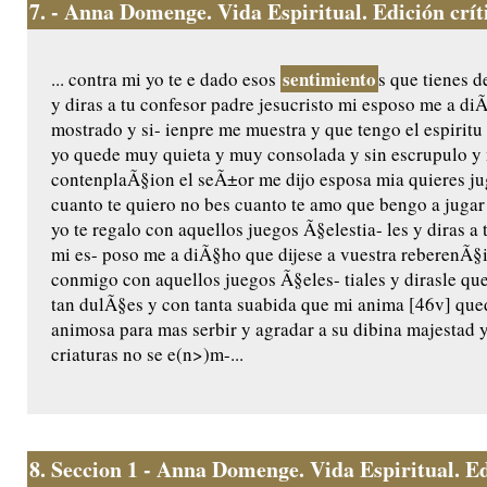
7.
- Anna Domenge. Vida Espiritual. Edición crític
sentimiento
... contra mi yo te e dado esos
s que tienes d
y diras a tu confesor padre jesucristo mi esposo me a di
mostrado y si- ienpre me muestra y que tengo el espiritu
yo quede muy quieta y muy consolada y sin escrupulo y 
contenplaÃ§ion el seÃ±or me dijo esposa mia quieres jug
cuanto te quiero no bes cuanto te amo que bengo a jugar
yo te regalo con aquellos juegos Ã§elestia- les y diras a 
mi es- poso me a diÃ§ho que dijese a vuestra reberenÃ§
conmigo con aquellos juegos Ã§eles- tiales y dirasle qu
tan dulÃ§es y con tanta suabida que mi anima [46v] qu
animosa para mas serbir y agradar a su dibina majestad
criaturas no se e(n>)m-...
8.
Seccion 1 - Anna Domenge. Vida Espiritual. Edic