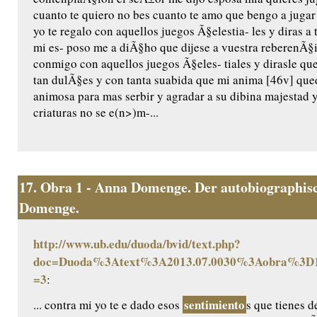
cuanto te quiero no bes cuanto te amo que bengo a jugar
yo te regalo con aquellos juegos Ã§elestia- les y diras a 
mi es- poso me a diÃ§ho que dijese a vuestra reberenÃ§
conmigo con aquellos juegos Ã§eles- tiales y dirasle qu
tan dulÃ§es y con tanta suabida que mi anima [46v] qu
animosa para mas serbir y agradar a su dibina majestad
criaturas no se e(n>)m-...
17.
Obra 1 - Anna Domenge. Der autobiographisc
Domenge.
http://www.ub.edu/duoda/bvid/text.php?
doc=Duoda%3Atext%3A2013.07.0030%3Aobra%3D1
=3
:
sentimiento
... contra mi yo te e dado esos
s que tienes d