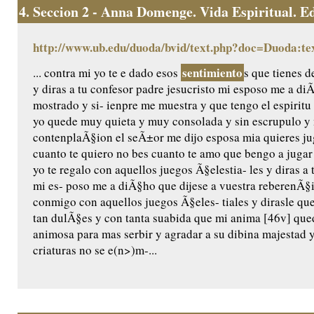
4.
Seccion 2 - Anna Domenge. Vida Espiritual. Edic
http://www.ub.edu/duoda/bvid/text.php?doc=Duoda:te
sentimiento
... contra mi yo te e dado esos
s que tienes d
y diras a tu confesor padre jesucristo mi esposo me a di
mostrado y si- ienpre me muestra y que tengo el espiritu
yo quede muy quieta y muy consolada y sin escrupulo y 
contenplaÃ§ion el seÃ±or me dijo esposa mia quieres jug
cuanto te quiero no bes cuanto te amo que bengo a jugar
yo te regalo con aquellos juegos Ã§elestia- les y diras a 
mi es- poso me a diÃ§ho que dijese a vuestra reberenÃ§
conmigo con aquellos juegos Ã§eles- tiales y dirasle qu
tan dulÃ§es y con tanta suabida que mi anima [46v] qu
animosa para mas serbir y agradar a su dibina majestad
criaturas no se e(n>)m-...