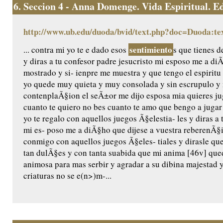
6.
Seccion 4 - Anna Domenge. Vida Espiritual. Edic
http://www.ub.edu/duoda/bvid/text.php?doc=Duoda:te
sentimiento
... contra mi yo te e dado esos
s que tienes d
y diras a tu confesor padre jesucristo mi esposo me a di
mostrado y si- ienpre me muestra y que tengo el espiritu
yo quede muy quieta y muy consolada y sin escrupulo y 
contenplaÃ§ion el seÃ±or me dijo esposa mia quieres jug
cuanto te quiero no bes cuanto te amo que bengo a jugar
yo te regalo con aquellos juegos Ã§elestia- les y diras a 
mi es- poso me a diÃ§ho que dijese a vuestra reberenÃ§
conmigo con aquellos juegos Ã§eles- tiales y dirasle qu
tan dulÃ§es y con tanta suabida que mi anima [46v] qu
animosa para mas serbir y agradar a su dibina majestad
criaturas no se e(n>)m-...