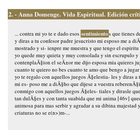
2.
- Anna Domenge. Vida Espiritual. Edición crític
sentimiento
... contra mi yo te e dado esos
s que tienes d
y diras a tu confesor padre jesucristo mi esposo me a di
mostrado y si- ienpre me muestra y que tengo el espiritu
yo quede muy quieta y muy consolada y sin escrupulo y 
contenplaÃ§ion el seÃ±or me dijo esposa mia quieres jug
cuanto te quiero no bes cuanto te amo que bengo a jugar
yo te regalo con aquellos juegos Ã§elestia- les y diras a 
mi es- poso me a diÃ§ho que dijese a vuestra reberenÃ§
conmigo con aquellos juegos Ã§eles- tiales y dirasle qu
tan dulÃ§es y con tanta suabida que mi anima [46v] qu
animosa para mas serbir y agradar a su dibina majestad
criaturas no se e(n>)m-...