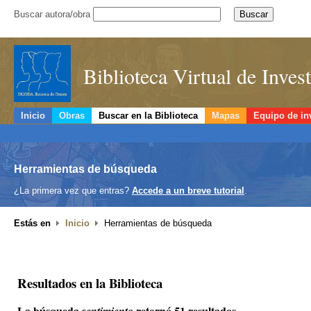
Buscar autora/obra
Biblioteca Virtual de Inve
Inicio
Obras
Buscar en la Biblioteca
Mapas
Equipo de in
Herramientas de búsqueda
¿La primera vez que entras?
Accede a un breve tutorial
.
Estás en
Inicio
Herramientas de búsqueda
Resultados en la Biblioteca
La búsqueda
retornó 51 resultados.