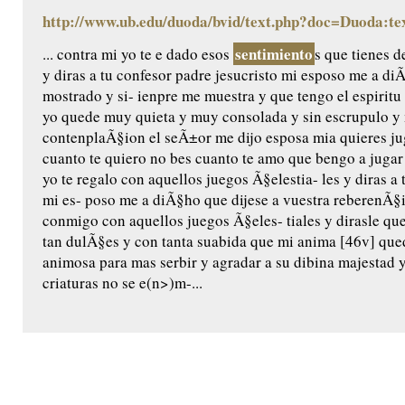
http://www.ub.edu/duoda/bvid/text.php?doc=Duoda:te
sentimiento
... contra mi yo te e dado esos
s que tienes d
y diras a tu confesor padre jesucristo mi esposo me a di
mostrado y si- ienpre me muestra y que tengo el espiritu
yo quede muy quieta y muy consolada y sin escrupulo y 
contenplaÃ§ion el seÃ±or me dijo esposa mia quieres jug
cuanto te quiero no bes cuanto te amo que bengo a jugar
yo te regalo con aquellos juegos Ã§elestia- les y diras a 
mi es- poso me a diÃ§ho que dijese a vuestra reberenÃ§
conmigo con aquellos juegos Ã§eles- tiales y dirasle qu
tan dulÃ§es y con tanta suabida que mi anima [46v] qu
animosa para mas serbir y agradar a su dibina majestad
criaturas no se e(n>)m-...