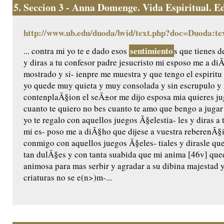
5.
Seccion 3 - Anna Domenge. Vida Espiritual. Edic
http://www.ub.edu/duoda/bvid/text.php?doc=Duoda:te
sentimiento
... contra mi yo te e dado esos
s que tienes d
y diras a tu confesor padre jesucristo mi esposo me a di
mostrado y si- ienpre me muestra y que tengo el espiritu
yo quede muy quieta y muy consolada y sin escrupulo y 
contenplaÃ§ion el seÃ±or me dijo esposa mia quieres jug
cuanto te quiero no bes cuanto te amo que bengo a jugar
yo te regalo con aquellos juegos Ã§elestia- les y diras a 
mi es- poso me a diÃ§ho que dijese a vuestra reberenÃ§
conmigo con aquellos juegos Ã§eles- tiales y dirasle qu
tan dulÃ§es y con tanta suabida que mi anima [46v] qu
animosa para mas serbir y agradar a su dibina majestad
criaturas no se e(n>)m-...