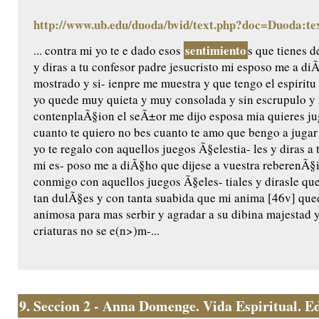
http://www.ub.edu/duoda/bvid/text.php?doc=Duoda:te
sentimiento
... contra mi yo te e dado esos
s que tienes d
y diras a tu confesor padre jesucristo mi esposo me a di
mostrado y si- ienpre me muestra y que tengo el espiritu
yo quede muy quieta y muy consolada y sin escrupulo y 
contenplaÃ§ion el seÃ±or me dijo esposa mia quieres jug
cuanto te quiero no bes cuanto te amo que bengo a jugar
yo te regalo con aquellos juegos Ã§elestia- les y diras a 
mi es- poso me a diÃ§ho que dijese a vuestra reberenÃ§
conmigo con aquellos juegos Ã§eles- tiales y dirasle qu
tan dulÃ§es y con tanta suabida que mi anima [46v] qu
animosa para mas serbir y agradar a su dibina majestad
criaturas no se e(n>)m-...
9.
Seccion 2 - Anna Domenge. Vida Espiritual. Edic