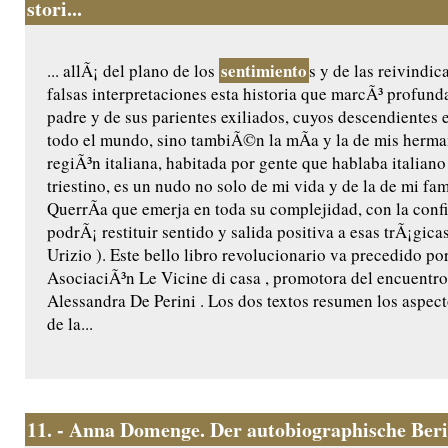
stori...
sentimiento
... allÃ¡ del plano de los
s y de las reivindic
falsas interpretaciones esta historia que marcÃ³ profund
padre y de sus parientes exiliados, cuyos descendientes 
todo el mundo, sino tambiÃ©n la mÃ­a y la de mis herman
regiÃ³n italiana, habitada por gente que hablaba italian
triestino, es un nudo no solo de mi vida y de la de mi fami
QuerrÃ­a que emerja en toda su complejidad, con la conf
podrÃ¡ restituir sentido y salida positiva a esas trÃ¡gic
Urizio ). Este bello libro revolucionario va precedido por
AsociaciÃ³n Le Vicine di casa , promotora del encuentro
Alessandra De Perini . Los dos textos resumen los aspec
de la...
11.
- Anna Domenge. Der autobiographische Ber