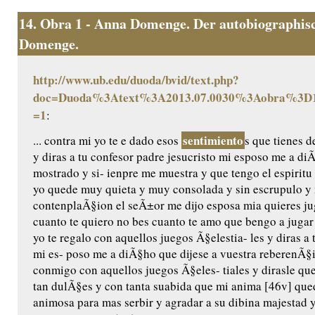
14.
Obra 1 - Anna Domenge. Der autobiographisc
Domenge.
http://www.ub.edu/duoda/bvid/text.php?
doc=Duoda%3Atext%3A2013.07.0030%3Aobra%3D1
=1
:
sentimiento
... contra mi yo te e dado esos
s que tienes d
y diras a tu confesor padre jesucristo mi esposo me a di
mostrado y si- ienpre me muestra y que tengo el espiritu
yo quede muy quieta y muy consolada y sin escrupulo y 
contenplaÃ§ion el seÃ±or me dijo esposa mia quieres jug
cuanto te quiero no bes cuanto te amo que bengo a jugar
yo te regalo con aquellos juegos Ã§elestia- les y diras a 
mi es- poso me a diÃ§ho que dijese a vuestra reberenÃ§
conmigo con aquellos juegos Ã§eles- tiales y dirasle qu
tan dulÃ§es y con tanta suabida que mi anima [46v] qu
animosa para mas serbir y agradar a su dibina majestad