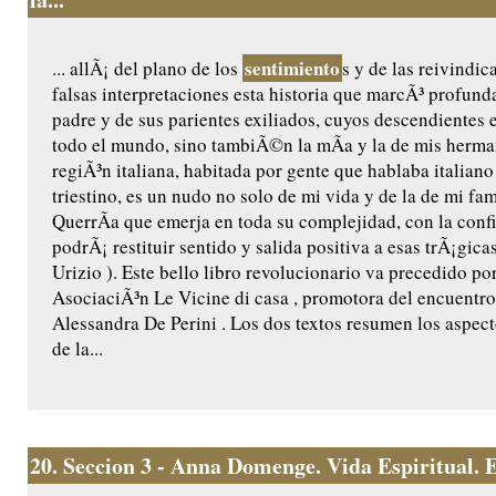
sentimiento
... allÃ¡ del plano de los
s y de las reivindic
falsas interpretaciones esta historia que marcÃ³ profund
padre y de sus parientes exiliados, cuyos descendientes 
todo el mundo, sino tambiÃ©n la mÃ­a y la de mis herman
regiÃ³n italiana, habitada por gente que hablaba italian
triestino, es un nudo no solo de mi vida y de la de mi fami
QuerrÃ­a que emerja en toda su complejidad, con la conf
podrÃ¡ restituir sentido y salida positiva a esas trÃ¡gic
Urizio ). Este bello libro revolucionario va precedido por
AsociaciÃ³n Le Vicine di casa , promotora del encuentro
Alessandra De Perini . Los dos textos resumen los aspec
de la...
20.
Seccion 3 - Anna Domenge. Vida Espiritual. Ed