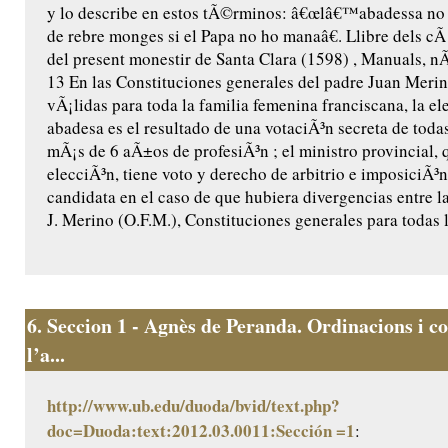
y lo describe en estos tÃ©rminos: â€œlâ€™abadessa no
de rebre monges si el Papa no ho manaâ€. Llibre dels cÃ 
del present monestir de Santa Clara (1598) , Manuals, nÃº
13 En las Constituciones generales del padre Juan Merin
vÃ¡lidas para toda la familia femenina franciscana, la el
abadesa es el resultado de una votaciÃ³n secreta de toda
mÃ¡s de 6 aÃ±os de profesiÃ³n ; el ministro provincial, 
elecciÃ³n, tiene voto y derecho de arbitrio e imposiciÃ³
candidata en el caso de que hubiera divergencias entre la
J. Merino (O.F.M.), Constituciones generales para todas l
6.
Seccion 1 - Agnès de Peranda. Ordinacions i co
l’a...
http://www.ub.edu/duoda/bvid/text.php?
doc=Duoda:text:2012.03.0011:Sección =1
: