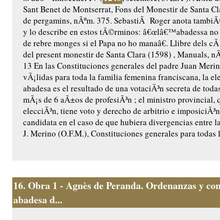
Sant Benet de Montserrat, Fons del Monestir de Santa Cl
de pergamins, nÃºm. 375. SebastiÃ Roger anota tambiÃ
y lo describe en estos tÃ©rminos: â€œlâ€™abadessa no
de rebre monges si el Papa no ho manaâ€. Llibre dels cÃ 
del present monestir de Santa Clara (1598) , Manuals, nÃº
13 En las Constituciones generales del padre Juan Merin
vÃ¡lidas para toda la familia femenina franciscana, la el
abadesa es el resultado de una votaciÃ³n secreta de toda
mÃ¡s de 6 aÃ±os de profesiÃ³n ; el ministro provincial, 
elecciÃ³n, tiene voto y derecho de arbitrio e imposiciÃ³
candidata en el caso de que hubiera divergencias entre la
J. Merino (O.F.M.), Constituciones generales para todas l
16.
Obra 1 - Agnès de Peranda. Ordenanzas y cons
abadesa d...