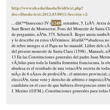
http://www.ub.edu/duoda/bvid/text.php?
doc=Duoda:text:2012.03.0011:Sección =2
:
1248
... dâ€™Innocenci IV (
, setembre, 5. LiÃ³). Arxiu 
Sant Benet de Montserrat, Fons del Monestir de Santa Cl
de pergamins, nÃºm. 375. SebastiÃ Roger anota tambiÃ
y lo describe en estos tÃ©rminos: â€œlâ€™abadessa no
de rebre monges si el Papa no ho manaâ€. Llibre dels cÃ 
del present monestir de Santa Clara (1598) , Manuals, nÃº
13 En las Constituciones generales del padre Juan Merin
vÃ¡lidas para toda la familia femenina franciscana, la el
abadesa es el resultado de una votaciÃ³n secreta de toda
mÃ¡s de 6 aÃ±os de profesiÃ³n ; el ministro provincial, 
elecciÃ³n, tiene voto y derecho de arbitrio e imposiciÃ³
candidata en el caso de que hubiera divergencias entre la
J. Merino (O.F.M.), Constituciones generales para todas l