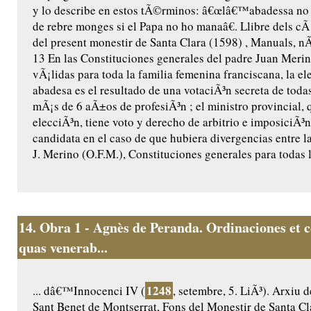
y lo describe en estos tÃ©rminos: â€œlâ€™abadessa no
de rebre monges si el Papa no ho manaâ€. Llibre dels cÃ 
del present monestir de Santa Clara (1598) , Manuals, nÃº
13 En las Constituciones generales del padre Juan Merin
vÃ¡lidas para toda la familia femenina franciscana, la el
abadesa es el resultado de una votaciÃ³n secreta de toda
mÃ¡s de 6 aÃ±os de profesiÃ³n ; el ministro provincial, 
elecciÃ³n, tiene voto y derecho de arbitrio e imposiciÃ³
candidata en el caso de que hubiera divergencias entre la
J. Merino (O.F.M.), Constituciones generales para todas l
14.
Obra 1 - Agnès de Peranda. Ordinaciones et c
quas venerab...
1248
... dâ€™Innocenci IV (
, setembre, 5. LiÃ³). Arxiu 
Sant Benet de Montserrat, Fons del Monestir de Santa Cl