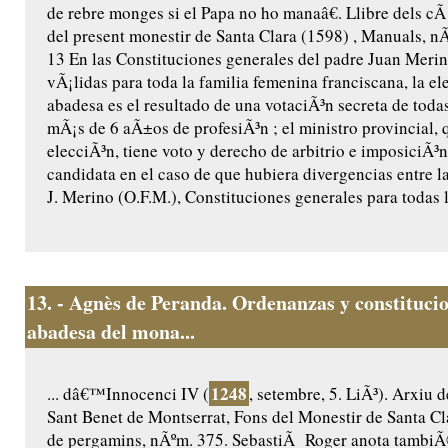
de rebre monges si el Papa no ho manaâ€. Llibre dels cÃ 
del present monestir de Santa Clara (1598) , Manuals, nÃº
13 En las Constituciones generales del padre Juan Merin
vÃ¡lidas para toda la familia femenina franciscana, la el
abadesa es el resultado de una votaciÃ³n secreta de toda
mÃ¡s de 6 aÃ±os de profesiÃ³n ; el ministro provincial, 
elecciÃ³n, tiene voto y derecho de arbitrio e imposiciÃ³
candidata en el caso de que hubiera divergencias entre la
J. Merino (O.F.M.), Constituciones generales para todas l
13.
- Agnès de Peranda. Ordenanzas y constitucio
abadesa del mona...
1248
... dâ€™Innocenci IV (
, setembre, 5. LiÃ³). Arxiu 
Sant Benet de Montserrat, Fons del Monestir de Santa Cl
de pergamins, nÃºm. 375. SebastiÃ Roger anota tambiÃ