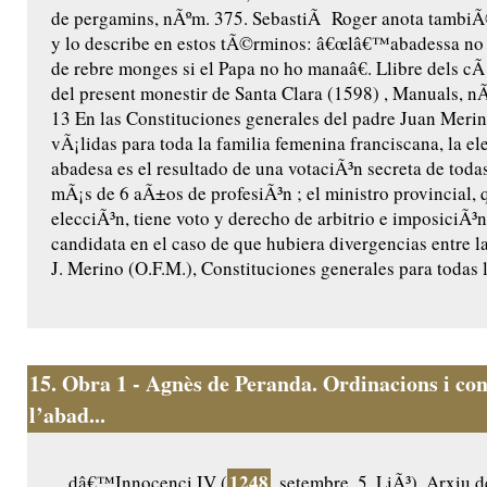
de pergamins, nÃºm. 375. SebastiÃ Roger anota tambiÃ
y lo describe en estos tÃ©rminos: â€œlâ€™abadessa no
de rebre monges si el Papa no ho manaâ€. Llibre dels cÃ 
del present monestir de Santa Clara (1598) , Manuals, nÃº
13 En las Constituciones generales del padre Juan Merin
vÃ¡lidas para toda la familia femenina franciscana, la el
abadesa es el resultado de una votaciÃ³n secreta de toda
mÃ¡s de 6 aÃ±os de profesiÃ³n ; el ministro provincial, 
elecciÃ³n, tiene voto y derecho de arbitrio e imposiciÃ³
candidata en el caso de que hubiera divergencias entre la
J. Merino (O.F.M.), Constituciones generales para todas l
15.
Obra 1 - Agnès de Peranda. Ordinacions i con
l’abad...
1248
... dâ€™Innocenci IV (
, setembre, 5. LiÃ³). Arxiu 