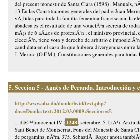
del present monestir de Santa Clara (1598) , Manuals, nÃº
13 En las Constituciones generales del padre Juan Merin
vÃ¡lidas para toda la familia femenina franciscana, la el
abadesa es el resultado de una votaciÃ³n secreta de toda
mÃ¡s de 6 aÃ±os de profesiÃ³n ; el ministro provincial, 
elecciÃ³n, tiene voto y derecho de arbitrio e imposiciÃ³
candidata en el caso de que hubiera divergencias entre la
J. Merino (O.F.M.), Constituciones generales para todas l
5.
Seccion 5 - Agnès de Peranda. Introducción y ed
http://www.ub.edu/duoda/bvid/text.php?
doc=Duoda:text:2012.03.0009:Sección =5
:
1248
... dâ€™Innocenci IV (
, setembre, 5. LiÃ³). Arxiu 
Sant Benet de Montserrat, Fons del Monestir de Santa Cl
de pergamins, nÃºm. 375. SebastiÃ Roger anota tambiÃ