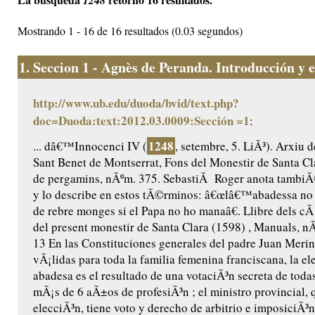
1248
Mostrando 1 - 16 de 16 resultados (0.03 segundos)
1.
Seccion 1 - Agnès de Peranda. Introducción y ed
http://www.ub.edu/duoda/bvid/text.php?
doc=Duoda:text:2012.03.0009:Sección =1
:
1248
... dâ€™Innocenci IV (
, setembre, 5. LiÃ³). Arxiu 
Sant Benet de Montserrat, Fons del Monestir de Santa Cl
de pergamins, nÃºm. 375. SebastiÃ Roger anota tambiÃ
y lo describe en estos tÃ©rminos: â€œlâ€™abadessa no
de rebre monges si el Papa no ho manaâ€. Llibre dels cÃ 
del present monestir de Santa Clara (1598) , Manuals, nÃº
13 En las Constituciones generales del padre Juan Merin
vÃ¡lidas para toda la familia femenina franciscana, la el
abadesa es el resultado de una votaciÃ³n secreta de toda
mÃ¡s de 6 aÃ±os de profesiÃ³n ; el ministro provincial, 
elecciÃ³n, tiene voto y derecho de arbitrio e imposiciÃ³