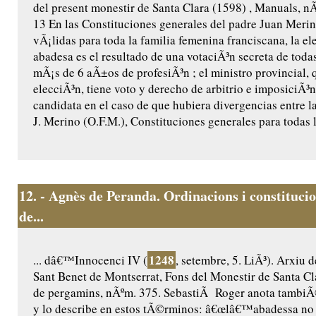
del present monestir de Santa Clara (1598) , Manuals, nÃº
13 En las Constituciones generales del padre Juan Merin
vÃ¡lidas para toda la familia femenina franciscana, la el
abadesa es el resultado de una votaciÃ³n secreta de toda
mÃ¡s de 6 aÃ±os de profesiÃ³n ; el ministro provincial, 
elecciÃ³n, tiene voto y derecho de arbitrio e imposiciÃ³
candidata en el caso de que hubiera divergencias entre la
J. Merino (O.F.M.), Constituciones generales para todas l
12.
- Agnès de Peranda. Ordinacions i constitucio
de...
1248
... dâ€™Innocenci IV (
, setembre, 5. LiÃ³). Arxiu 
Sant Benet de Montserrat, Fons del Monestir de Santa Cl
de pergamins, nÃºm. 375. SebastiÃ Roger anota tambiÃ
y lo describe en estos tÃ©rminos: â€œlâ€™abadessa no