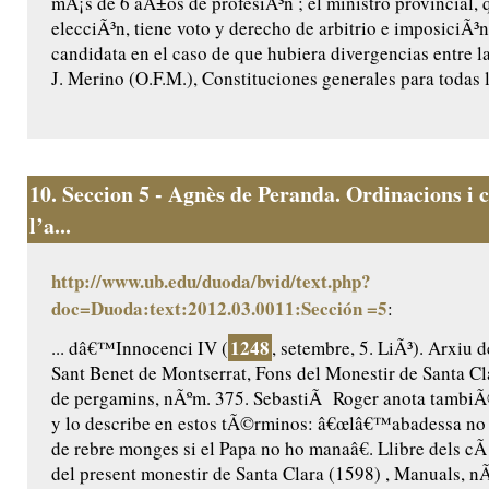
mÃ¡s de 6 aÃ±os de profesiÃ³n ; el ministro provincial, 
elecciÃ³n, tiene voto y derecho de arbitrio e imposiciÃ³
candidata en el caso de que hubiera divergencias entre la
J. Merino (O.F.M.), Constituciones generales para todas l
10.
Seccion 5 - Agnès de Peranda. Ordinacions i c
l’a...
http://www.ub.edu/duoda/bvid/text.php?
doc=Duoda:text:2012.03.0011:Sección =5
:
1248
... dâ€™Innocenci IV (
, setembre, 5. LiÃ³). Arxiu 
Sant Benet de Montserrat, Fons del Monestir de Santa Cl
de pergamins, nÃºm. 375. SebastiÃ Roger anota tambiÃ
y lo describe en estos tÃ©rminos: â€œlâ€™abadessa no
de rebre monges si el Papa no ho manaâ€. Llibre dels cÃ 
del present monestir de Santa Clara (1598) , Manuals, nÃº