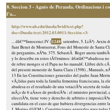
8.
Seccion 3 - Agnès de Peranda. Ordinacions i co
l’a...
http://www.ub.edu/duoda/bvid/text.php?
doc=Duoda:text:2012.03.0011:Sección =3
:
1248
... dâ€™Innocenci IV (
, setembre, 5. LiÃ³). Arxiu 
Sant Benet de Montserrat, Fons del Monestir de Santa Cl
de pergamins, nÃºm. 375. SebastiÃ Roger anota tambiÃ
y lo describe en estos tÃ©rminos: â€œlâ€™abadessa no
de rebre monges si el Papa no ho manaâ€. Llibre dels cÃ 
del present monestir de Santa Clara (1598) , Manuals, nÃº
13 En las Constituciones generales del padre Juan Merin
vÃ¡lidas para toda la familia femenina franciscana, la el
abadesa es el resultado de una votaciÃ³n secreta de toda
mÃ¡s de 6 aÃ±os de profesiÃ³n ; el ministro provincial, 
elecciÃ³n, tiene voto y derecho de arbitrio e imposiciÃ³
candidata en el caso de que hubiera divergencias entre la
J. Merino (O.F.M.), Constituciones generales para todas l