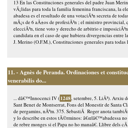
13 En las Constituciones generales del padre Juan Merin
vÃ¡lidas para toda la familia femenina franciscana, la el
abadesa es el resultado de una votaciÃ³n secreta de toda
mÃ¡s de 6 aÃ±os de profesiÃ³n ; el ministro provincial, 
elecciÃ³n, tiene voto y derecho de arbitrio e imposiciÃ³
candidata en el caso de que hubiera divergencias entre la
J. Merino (O.F.M.), Constituciones generales para todas l
11.
- Agnès de Peranda. Ordinaciones et constitu
venerabilis do...
1248
... dâ€™Innocenci IV (
, setembre, 5. LiÃ³). Arxiu 
Sant Benet de Montserrat, Fons del Monestir de Santa Cl
de pergamins, nÃºm. 375. SebastiÃ Roger anota tambiÃ
y lo describe en estos tÃ©rminos: â€œlâ€™abadessa no
de rebre monges si el Papa no ho manaâ€. Llibre dels cÃ 