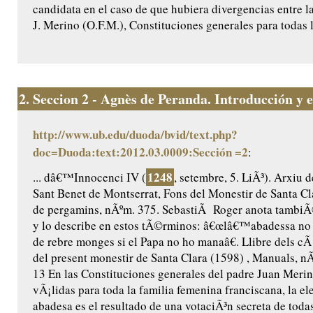
candidata en el caso de que hubiera divergencias entre la
J. Merino (O.F.M.), Constituciones generales para todas l
2.
Seccion 2 - Agnès de Peranda. Introducción y ed
http://www.ub.edu/duoda/bvid/text.php?
doc=Duoda:text:2012.03.0009:Sección =2
:
1248
... dâ€™Innocenci IV (
, setembre, 5. LiÃ³). Arxiu 
Sant Benet de Montserrat, Fons del Monestir de Santa Cl
de pergamins, nÃºm. 375. SebastiÃ Roger anota tambiÃ
y lo describe en estos tÃ©rminos: â€œlâ€™abadessa no
de rebre monges si el Papa no ho manaâ€. Llibre dels cÃ 
del present monestir de Santa Clara (1598) , Manuals, nÃº
13 En las Constituciones generales del padre Juan Merin
vÃ¡lidas para toda la familia femenina franciscana, la el
abadesa es el resultado de una votaciÃ³n secreta de toda