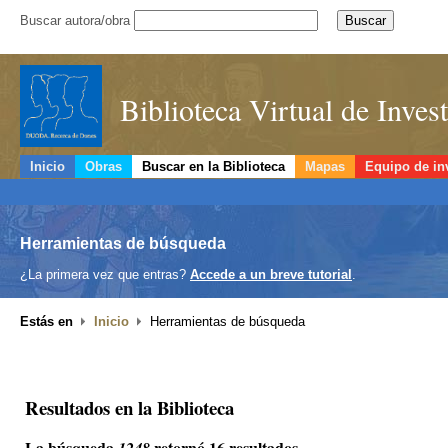
Buscar autora/obra
Biblioteca Virtual de Inve
Inicio
Obras
Buscar en la Biblioteca
Mapas
Equipo de in
Herramientas de búsqueda
¿La primera vez que entras?
Accede a un breve tutorial
.
Estás en
Inicio
Herramientas de búsqueda
Resultados en la Biblioteca
La búsqueda
retornó 16 resultados.