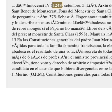
1248
... dâ€™Innocenci IV (
, setembre, 5. LiÃ³). Arxiu 
Sant Benet de Montserrat, Fons del Monestir de Santa Cl
de pergamins, nÃºm. 375. SebastiÃ Roger anota tambiÃ
y lo describe en estos tÃ©rminos: â€œlâ€™abadessa no
de rebre monges si el Papa no ho manaâ€. Llibre dels cÃ 
del present monestir de Santa Clara (1598) , Manuals, nÃº
13 En las Constituciones generales del padre Juan Merin
vÃ¡lidas para toda la familia femenina franciscana, la el
abadesa es el resultado de una votaciÃ³n secreta de toda
mÃ¡s de 6 aÃ±os de profesiÃ³n ; el ministro provincial, 
elecciÃ³n, tiene voto y derecho de arbitrio e imposiciÃ³
candidata en el caso de que hubiera divergencias entre la
J. Merino (O.F.M.), Constituciones generales para todas l