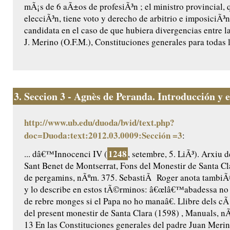
mÃ¡s de 6 aÃ±os de profesiÃ³n ; el ministro provincial, 
elecciÃ³n, tiene voto y derecho de arbitrio e imposiciÃ³
candidata en el caso de que hubiera divergencias entre la
J. Merino (O.F.M.), Constituciones generales para todas l
3.
Seccion 3 - Agnès de Peranda. Introducción y ed
http://www.ub.edu/duoda/bvid/text.php?
doc=Duoda:text:2012.03.0009:Sección =3
:
1248
... dâ€™Innocenci IV (
, setembre, 5. LiÃ³). Arxiu 
Sant Benet de Montserrat, Fons del Monestir de Santa Cl
de pergamins, nÃºm. 375. SebastiÃ Roger anota tambiÃ
y lo describe en estos tÃ©rminos: â€œlâ€™abadessa no
de rebre monges si el Papa no ho manaâ€. Llibre dels cÃ 
del present monestir de Santa Clara (1598) , Manuals, nÃº
13 En las Constituciones generales del padre Juan Merin