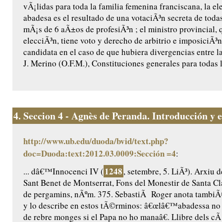
vÃ¡lidas para toda la familia femenina franciscana, la el
abadesa es el resultado de una votaciÃ³n secreta de toda
mÃ¡s de 6 aÃ±os de profesiÃ³n ; el ministro provincial, 
elecciÃ³n, tiene voto y derecho de arbitrio e imposiciÃ³
candidata en el caso de que hubiera divergencias entre la
J. Merino (O.F.M.), Constituciones generales para todas l
4.
Seccion 4 - Agnès de Peranda. Introducción y ed
http://www.ub.edu/duoda/bvid/text.php?
doc=Duoda:text:2012.03.0009:Sección =4
:
1248
... dâ€™Innocenci IV (
, setembre, 5. LiÃ³). Arxiu 
Sant Benet de Montserrat, Fons del Monestir de Santa Cl
de pergamins, nÃºm. 375. SebastiÃ Roger anota tambiÃ
y lo describe en estos tÃ©rminos: â€œlâ€™abadessa no
de rebre monges si el Papa no ho manaâ€. Llibre dels cÃ 