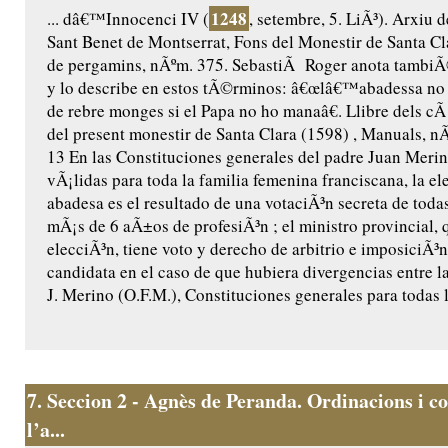
1248
... dâ€™Innocenci IV (
, setembre, 5. LiÃ³). Arxiu 
Sant Benet de Montserrat, Fons del Monestir de Santa Cl
de pergamins, nÃºm. 375. SebastiÃ Roger anota tambiÃ
y lo describe en estos tÃ©rminos: â€œlâ€™abadessa no
de rebre monges si el Papa no ho manaâ€. Llibre dels cÃ 
del present monestir de Santa Clara (1598) , Manuals, nÃº
13 En las Constituciones generales del padre Juan Merin
vÃ¡lidas para toda la familia femenina franciscana, la el
abadesa es el resultado de una votaciÃ³n secreta de toda
mÃ¡s de 6 aÃ±os de profesiÃ³n ; el ministro provincial, 
elecciÃ³n, tiene voto y derecho de arbitrio e imposiciÃ³
candidata en el caso de que hubiera divergencias entre la
J. Merino (O.F.M.), Constituciones generales para todas l
7.
Seccion 2 - Agnès de Peranda. Ordinacions i co
l’a...