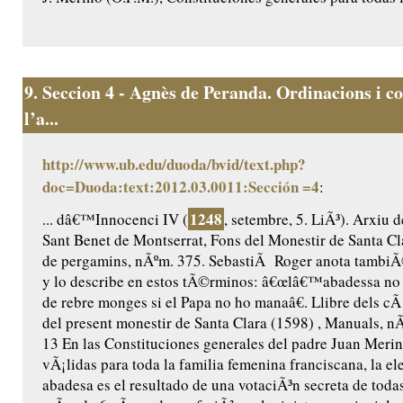
9.
Seccion 4 - Agnès de Peranda. Ordinacions i co
l’a...
http://www.ub.edu/duoda/bvid/text.php?
doc=Duoda:text:2012.03.0011:Sección =4
:
1248
... dâ€™Innocenci IV (
, setembre, 5. LiÃ³). Arxiu 
Sant Benet de Montserrat, Fons del Monestir de Santa Cl
de pergamins, nÃºm. 375. SebastiÃ Roger anota tambiÃ
y lo describe en estos tÃ©rminos: â€œlâ€™abadessa no
de rebre monges si el Papa no ho manaâ€. Llibre dels cÃ 
del present monestir de Santa Clara (1598) , Manuals, nÃº
13 En las Constituciones generales del padre Juan Merin
vÃ¡lidas para toda la familia femenina franciscana, la el
abadesa es el resultado de una votaciÃ³n secreta de toda