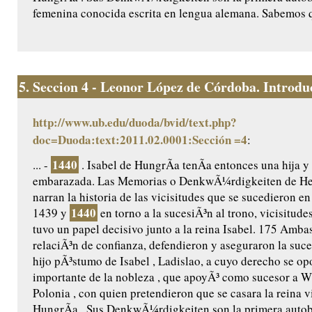
femenina conocida escrita en lengua alemana. Sabemos q
5.
Seccion 4 - Leonor López de Córdoba. Introduc
http://www.ub.edu/duoda/bvid/text.php?
doc=Duoda:text:2011.02.0001:Sección =4
:
1440
... -
. Isabel de HungrÃ­a tenÃ­a entonces una hija y
embarazada. Las Memorias o DenkwÃ¼rdigkeiten de He
narran la historia de las vicisitudes que se sucedieron e
1440
1439 y
en torno a la sucesiÃ³n al trono, vicisitudes
tuvo un papel decisivo junto a la reina Isabel. 175 Amb
relaciÃ³n de confianza, defendieron y aseguraron la suce
hijo pÃ³stumo de Isabel , Ladislao, a cuyo derecho se op
importante de la nobleza , que apoyÃ³ como sucesor a Wl
Polonia , con quien pretendieron que se casara la reina v
HungrÃ­a . Sus DenkwÃ¼rdigkeiten son la primera autob