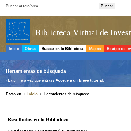
Buscar autora/obra
Biblioteca Virtual de Inve
Inicio
Obras
Buscar en la Biblioteca
Mapas
Equipo de in
Herramientas de búsqueda
¿La primera vez que entras?
Accede a un breve tutorial
.
Estás en
Inicio
Herramientas de búsqueda
Resultados en la Biblioteca
La búsqueda
retornó 12 resultados.