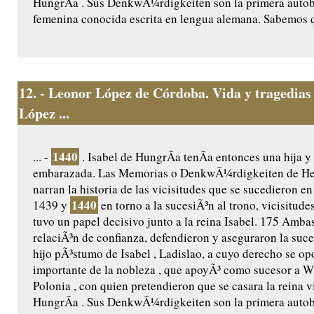
HungrÃ­a . Sus DenkwÃ¼rdigkeiten son la primera autob
femenina conocida escrita en lengua alemana. Sabemos q
12.
- Leonor López de Córdoba. Vida y tragedias
López ...
1440
... -
. Isabel de HungrÃ­a tenÃ­a entonces una hija y
embarazada. Las Memorias o DenkwÃ¼rdigkeiten de He
narran la historia de las vicisitudes que se sucedieron e
1440
1439 y
en torno a la sucesiÃ³n al trono, vicisitudes
tuvo un papel decisivo junto a la reina Isabel. 175 Amb
relaciÃ³n de confianza, defendieron y aseguraron la suce
hijo pÃ³stumo de Isabel , Ladislao, a cuyo derecho se op
importante de la nobleza , que apoyÃ³ como sucesor a Wl
Polonia , con quien pretendieron que se casara la reina v
HungrÃ­a . Sus DenkwÃ¼rdigkeiten son la primera autob