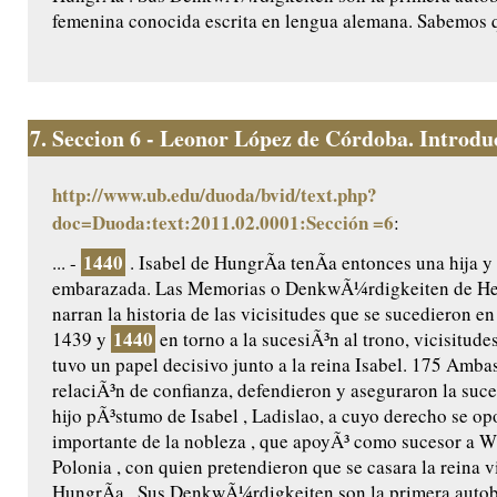
femenina conocida escrita en lengua alemana. Sabemos q
7.
Seccion 6 - Leonor López de Córdoba. Introduc
http://www.ub.edu/duoda/bvid/text.php?
doc=Duoda:text:2011.02.0001:Sección =6
:
1440
... -
. Isabel de HungrÃ­a tenÃ­a entonces una hija y
embarazada. Las Memorias o DenkwÃ¼rdigkeiten de He
narran la historia de las vicisitudes que se sucedieron e
1440
1439 y
en torno a la sucesiÃ³n al trono, vicisitudes
tuvo un papel decisivo junto a la reina Isabel. 175 Amb
relaciÃ³n de confianza, defendieron y aseguraron la suce
hijo pÃ³stumo de Isabel , Ladislao, a cuyo derecho se op
importante de la nobleza , que apoyÃ³ como sucesor a Wl
Polonia , con quien pretendieron que se casara la reina v
HungrÃ­a . Sus DenkwÃ¼rdigkeiten son la primera autob