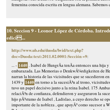
femenina conocida escrita en lengua alemana. Sabemos q
10.
Seccion 9 - Leonor López de Córdoba. Introd
edici...
http://www.ub.edu/duoda/bvid/text.php?
doc=Duoda:text:2011.02.0001:Sección =9
:
1440
... -
. Isabel de HungrÃ­a tenÃ­a entonces una hija y
embarazada. Las Memorias o DenkwÃ¼rdigkeiten de He
narran la historia de las vicisitudes que se sucedieron e
1440
1439 y
en torno a la sucesiÃ³n al trono, vicisitudes
tuvo un papel decisivo junto a la reina Isabel. 175 Amb
relaciÃ³n de confianza, defendieron y aseguraron la suce
hijo pÃ³stumo de Isabel , Ladislao, a cuyo derecho se op
importante de la nobleza , que apoyÃ³ como sucesor a Wl