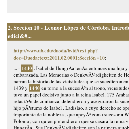
2.
Seccion 10 - Leonor López de Córdoba. Introd
edici&#...
http://www.ub.edu/duoda/bvid/text.php?
doc=Duoda:text:2011.02.0001:Sección =10
:
1440
... -
. Isabel de HungrÃ­a tenÃ­a entonces una hija y
embarazada. Las Memorias o DenkwÃ¼rdigkeiten de He
narran la historia de las vicisitudes que se sucedieron e
1440
1439 y
en torno a la sucesiÃ³n al trono, vicisitudes
tuvo un papel decisivo junto a la reina Isabel. 175 Amb
relaciÃ³n de confianza, defendieron y aseguraron la suce
hijo pÃ³stumo de Isabel , Ladislao, a cuyo derecho se op
importante de la nobleza , que apoyÃ³ como sucesor a Wl
Polonia , con quien pretendieron que se casara la reina v
HungrÃ­a . Sus DenkwÃ¼rdigkeiten son la primera autob