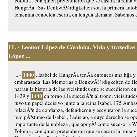
Polonia , con quien pretendieron que se casara la reina v
HungrÃ­a . Sus DenkwÃ¼rdigkeiten son la primera autob
femenina conocida escrita en lengua alemana. Sabemos q
11.
- Leonor López de Córdoba. Vida y traxedias
López ...
1440
... -
. Isabel de HungrÃ­a tenÃ­a entonces una hija y
embarazada. Las Memorias o DenkwÃ¼rdigkeiten de He
narran la historia de las vicisitudes que se sucedieron e
1440
1439 y
en torno a la sucesiÃ³n al trono, vicisitudes
tuvo un papel decisivo junto a la reina Isabel. 175 Amb
relaciÃ³n de confianza, defendieron y aseguraron la suce
hijo pÃ³stumo de Isabel , Ladislao, a cuyo derecho se op
importante de la nobleza , que apoyÃ³ como sucesor a Wl
Polonia , con quien pretendieron que se casara la reina v