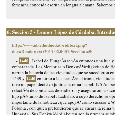
femenina conocida escrita en lengua alemana. Sabemos q
6.
Seccion 5 - Leonor López de Córdoba. Introduc
http://www.ub.edu/duoda/bvid/text.php?
doc=Duoda:text:2011.02.0001:Sección =5
:
1440
... -
. Isabel de HungrÃ­a tenÃ­a entonces una hija y
embarazada. Las Memorias o DenkwÃ¼rdigkeiten de He
narran la historia de las vicisitudes que se sucedieron e
1440
1439 y
en torno a la sucesiÃ³n al trono, vicisitudes
tuvo un papel decisivo junto a la reina Isabel. 175 Amb
relaciÃ³n de confianza, defendieron y aseguraron la suce
hijo pÃ³stumo de Isabel , Ladislao, a cuyo derecho se op
importante de la nobleza , que apoyÃ³ como sucesor a Wl
Polonia , con quien pretendieron que se casara la reina v
HungrÃ­a . Sus DenkwÃ¼rdigkeiten son la primera autob