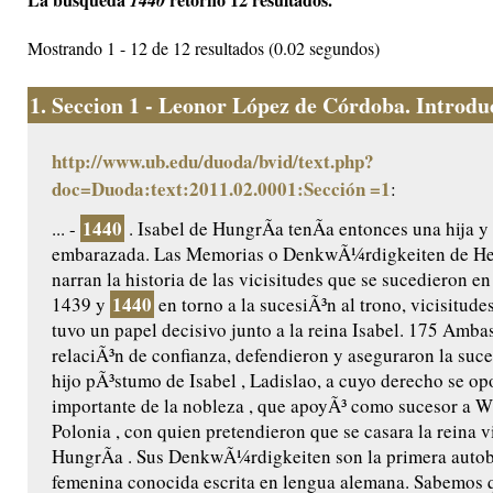
1440
Mostrando 1 - 12 de 12 resultados (0.02 segundos)
1.
Seccion 1 - Leonor López de Córdoba. Introduc
http://www.ub.edu/duoda/bvid/text.php?
doc=Duoda:text:2011.02.0001:Sección =1
:
1440
... -
. Isabel de HungrÃ­a tenÃ­a entonces una hija y
embarazada. Las Memorias o DenkwÃ¼rdigkeiten de He
narran la historia de las vicisitudes que se sucedieron e
1440
1439 y
en torno a la sucesiÃ³n al trono, vicisitudes
tuvo un papel decisivo junto a la reina Isabel. 175 Amb
relaciÃ³n de confianza, defendieron y aseguraron la suce
hijo pÃ³stumo de Isabel , Ladislao, a cuyo derecho se op
importante de la nobleza , que apoyÃ³ como sucesor a Wl
Polonia , con quien pretendieron que se casara la reina v
HungrÃ­a . Sus DenkwÃ¼rdigkeiten son la primera autob
femenina conocida escrita en lengua alemana. Sabemos q