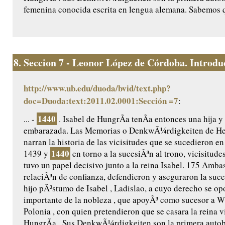
femenina conocida escrita en lengua alemana. Sabemos q
8.
Seccion 7 - Leonor López de Córdoba. Introduc
http://www.ub.edu/duoda/bvid/text.php?
doc=Duoda:text:2011.02.0001:Sección =7
:
1440
... -
. Isabel de HungrÃ­a tenÃ­a entonces una hija y
embarazada. Las Memorias o DenkwÃ¼rdigkeiten de He
narran la historia de las vicisitudes que se sucedieron e
1440
1439 y
en torno a la sucesiÃ³n al trono, vicisitudes
tuvo un papel decisivo junto a la reina Isabel. 175 Amb
relaciÃ³n de confianza, defendieron y aseguraron la suce
hijo pÃ³stumo de Isabel , Ladislao, a cuyo derecho se op
importante de la nobleza , que apoyÃ³ como sucesor a Wl
Polonia , con quien pretendieron que se casara la reina v
HungrÃ­a . Sus DenkwÃ¼rdigkeiten son la primera autob