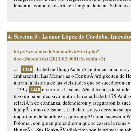
femenina conocida escrita en lengua alemana. Sabemos q
4.
Seccion 3 - Leonor López de Córdoba. Introduc
http://www.ub.edu/duoda/bvid/text.php?
doc=Duoda:text:2011.02.0001:Sección =3
:
1440
... -
. Isabel de HungrÃ­a tenÃ­a entonces una hija y
embarazada. Las Memorias o DenkwÃ¼rdigkeiten de He
narran la historia de las vicisitudes que se sucedieron e
1440
1439 y
en torno a la sucesiÃ³n al trono, vicisitudes
tuvo un papel decisivo junto a la reina Isabel. 175 Amb
relaciÃ³n de confianza, defendieron y aseguraron la suce
hijo pÃ³stumo de Isabel , Ladislao, a cuyo derecho se op
importante de la nobleza , que apoyÃ³ como sucesor a Wl
Polonia , con quien pretendieron que se casara la reina v
HungrÃ­a . Sus DenkwÃ¼rdigkeiten son la primera autob