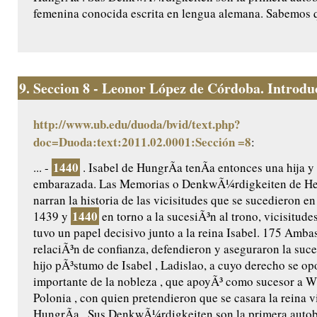
femenina conocida escrita en lengua alemana. Sabemos q
9.
Seccion 8 - Leonor López de Córdoba. Introduc
http://www.ub.edu/duoda/bvid/text.php?
doc=Duoda:text:2011.02.0001:Sección =8
:
1440
... -
. Isabel de HungrÃ­a tenÃ­a entonces una hija y
embarazada. Las Memorias o DenkwÃ¼rdigkeiten de He
narran la historia de las vicisitudes que se sucedieron e
1440
1439 y
en torno a la sucesiÃ³n al trono, vicisitudes
tuvo un papel decisivo junto a la reina Isabel. 175 Amb
relaciÃ³n de confianza, defendieron y aseguraron la suce
hijo pÃ³stumo de Isabel , Ladislao, a cuyo derecho se op
importante de la nobleza , que apoyÃ³ como sucesor a Wl
Polonia , con quien pretendieron que se casara la reina v
HungrÃ­a . Sus DenkwÃ¼rdigkeiten son la primera autob