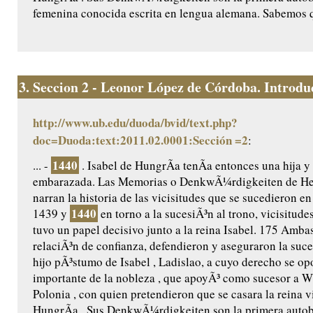
femenina conocida escrita en lengua alemana. Sabemos q
3.
Seccion 2 - Leonor López de Córdoba. Introduc
http://www.ub.edu/duoda/bvid/text.php?
doc=Duoda:text:2011.02.0001:Sección =2
:
1440
... -
. Isabel de HungrÃ­a tenÃ­a entonces una hija y
embarazada. Las Memorias o DenkwÃ¼rdigkeiten de He
narran la historia de las vicisitudes que se sucedieron e
1440
1439 y
en torno a la sucesiÃ³n al trono, vicisitudes
tuvo un papel decisivo junto a la reina Isabel. 175 Amb
relaciÃ³n de confianza, defendieron y aseguraron la suce
hijo pÃ³stumo de Isabel , Ladislao, a cuyo derecho se op
importante de la nobleza , que apoyÃ³ como sucesor a Wl
Polonia , con quien pretendieron que se casara la reina v
HungrÃ­a . Sus DenkwÃ¼rdigkeiten son la primera autob