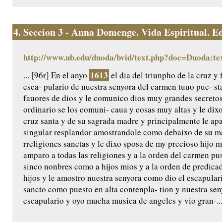
4.
Seccion 3 - Anna Domenge. Vida Espiritual. Edic
http://www.ub.edu/duoda/bvid/text.php?doc=Duoda:te
1613
... [96r] En el anyo
el dia del triunpho de la cruz y 
esca- pulario de nuestra senyora del carmen tuuo pue- s
fauores de dios y le comunico dios muy grandes secretos
ordinario se los comuni- caua y cosas muy altas y le di
cruz santa y de su sagrada madre y principalmente le ap
singular resplandor amostrandole como debaixo de su man
rreligiones sanctas y le dixo sposa de my precioso hijo 
amparo a todas las religiones y a la orden del carmen pus
sinco nonbres como a hijos mios y a la orden de predica
hijos y le amostro nuestra senyora como dio el escapular
sancto como puesto en alta contenpla- tion y nuestra seny
escapulario y oyo mucha musica de angeles y vio gran-..