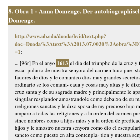
8.
Obra 1 - Anna Domenge. Der autobiographisch
Domenge.
http://www.ub.edu/duoda/bvid/text.php?
doc=Duoda%3Atext%3A2013.07.0030%3Aobra%3D1
=1
:
1613
... [96r] En el anyo
el dia del triunpho de la cruz y 
esca- pulario de nuestra senyora del carmen tuuo pue- s
fauores de dios y le comunico dios muy grandes secretos
ordinario se los comuni- caua y cosas muy altas y le di
cruz santa y de su sagrada madre y principalmente le ap
singular resplandor amostrandole como debaixo de su man
rreligiones sanctas y le dixo sposa de my precioso hijo 
amparo a todas las religiones y a la orden del carmen pus
sinco nonbres como a hijos mios y a la orden de predica
hijos y le amostro nuestra senyora como dio el escapular
sancto como puesto en alta contenpla- tion y nuestra seny