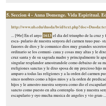
5.
Seccion 4 - Anna Domenge. Vida Espiritual. Edic
http://www.ub.edu/duoda/bvid/text.php?doc=Duoda:te
1613
... [96r] En el anyo
el dia del triunpho de la cruz y 
esca- pulario de nuestra senyora del carmen tuuo pue- s
fauores de dios y le comunico dios muy grandes secretos
ordinario se los comuni- caua y cosas muy altas y le di
cruz santa y de su sagrada madre y principalmente le ap
singular resplandor amostrandole como debaixo de su man
rreligiones sanctas y le dixo sposa de my precioso hijo 
amparo a todas las religiones y a la orden del carmen pus
sinco nonbres como a hijos mios y a la orden de predica
hijos y le amostro nuestra senyora como dio el escapular
sancto como puesto en alta contenpla- tion y nuestra seny
escapulario y oyo mucha musica de angeles y vio gran-..