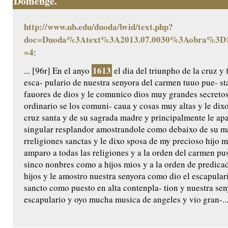
Domenge.
http://www.ub.edu/duoda/bvid/text.php?
doc=Duoda%3Atext%3A2013.07.0030%3Aobra%3D1
=4
:
1613
... [96r] En el anyo
el dia del triunpho de la cruz y 
esca- pulario de nuestra senyora del carmen tuuo pue- s
fauores de dios y le comunico dios muy grandes secretos
ordinario se los comuni- caua y cosas muy altas y le di
cruz santa y de su sagrada madre y principalmente le ap
singular resplandor amostrandole como debaixo de su man
rreligiones sanctas y le dixo sposa de my precioso hijo 
amparo a todas las religiones y a la orden del carmen pus
sinco nonbres como a hijos mios y a la orden de predica
hijos y le amostro nuestra senyora como dio el escapular
sancto como puesto en alta contenpla- tion y nuestra seny
escapulario y oyo mucha musica de angeles y vio gran-..