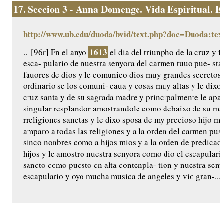
17.
Seccion 3 - Anna Domenge. Vida Espiritual. Ed
http://www.ub.edu/duoda/bvid/text.php?doc=Duoda:te
1613
... [96r] En el anyo
el dia del triunpho de la cruz y 
esca- pulario de nuestra senyora del carmen tuuo pue- s
fauores de dios y le comunico dios muy grandes secretos
ordinario se los comuni- caua y cosas muy altas y le di
cruz santa y de su sagrada madre y principalmente le ap
singular resplandor amostrandole como debaixo de su man
rreligiones sanctas y le dixo sposa de my precioso hijo 
amparo a todas las religiones y a la orden del carmen pus
sinco nonbres como a hijos mios y a la orden de predica
hijos y le amostro nuestra senyora como dio el escapular
sancto como puesto en alta contenpla- tion y nuestra seny
escapulario y oyo mucha musica de angeles y vio gran-..