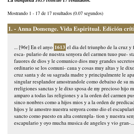
1613
Mostrando 1 - 17 de 17 resultados (0.07 segundos)
1.
- Anna Domenge. Vida Espiritual. Edición crític
1613
... [96r] En el anyo
el dia del triunpho de la cruz y 
esca- pulario de nuestra senyora del carmen tuuo pue- s
fauores de dios y le comunico dios muy grandes secretos
ordinario se los comuni- caua y cosas muy altas y le di
cruz santa y de su sagrada madre y principalmente le ap
singular resplandor amostrandole como debaixo de su man
rreligiones sanctas y le dixo sposa de my precioso hijo 
amparo a todas las religiones y a la orden del carmen pus
sinco nonbres como a hijos mios y a la orden de predica
hijos y le amostro nuestra senyora como dio el escapular
sancto como puesto en alta contenpla- tion y nuestra seny
escapulario y oyo mucha musica de angeles y vio gran-..