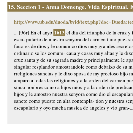
15.
Seccion 1 - Anna Domenge. Vida Espiritual. Ed
http://www.ub.edu/duoda/bvid/text.php?doc=Duoda:te
1613
... [96r] En el anyo
el dia del triunpho de la cruz y 
esca- pulario de nuestra senyora del carmen tuuo pue- s
fauores de dios y le comunico dios muy grandes secretos
ordinario se los comuni- caua y cosas muy altas y le di
cruz santa y de su sagrada madre y principalmente le ap
singular resplandor amostrandole como debaixo de su man
rreligiones sanctas y le dixo sposa de my precioso hijo 
amparo a todas las religiones y a la orden del carmen pus
sinco nonbres como a hijos mios y a la orden de predica
hijos y le amostro nuestra senyora como dio el escapular
sancto como puesto en alta contenpla- tion y nuestra seny
escapulario y oyo mucha musica de angeles y vio gran-..