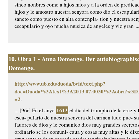
sinco nonbres como a hijos mios y a la orden de predica
hijos y le amostro nuestra senyora como dio el escapular
sancto como puesto en alta contenpla- tion y nuestra seny
escapulario y oyo mucha musica de angeles y vio gran-..
10.
Obra 1 - Anna Domenge. Der autobiographisc
Domenge.
http://www.ub.edu/duoda/bvid/text.php?
doc=Duoda%3Atext%3A2013.07.0030%3Aobra%3D1
=2
:
1613
... [96r] En el anyo
el dia del triunpho de la cruz y 
esca- pulario de nuestra senyora del carmen tuuo pue- s
fauores de dios y le comunico dios muy grandes secretos
ordinario se los comuni- caua y cosas muy altas y le di
cruz santa y de su sagrada madre y principalmente le ap