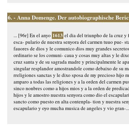
6.
- Anna Domenge. Der autobiographische Beri
1613
... [96r] En el anyo
el dia del triunpho de la cruz y 
esca- pulario de nuestra senyora del carmen tuuo pue- s
fauores de dios y le comunico dios muy grandes secretos
ordinario se los comuni- caua y cosas muy altas y le di
cruz santa y de su sagrada madre y principalmente le ap
singular resplandor amostrandole como debaixo de su man
rreligiones sanctas y le dixo sposa de my precioso hijo 
amparo a todas las religiones y a la orden del carmen pus
sinco nonbres como a hijos mios y a la orden de predica
hijos y le amostro nuestra senyora como dio el escapular
sancto como puesto en alta contenpla- tion y nuestra seny
escapulario y oyo mucha musica de angeles y vio gran-..