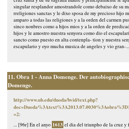
singular resplandor amostrandole como debaixo de su man
rreligiones sanctas y le dixo sposa de my precioso hijo 
amparo a todas las religiones y a la orden del carmen pus
sinco nonbres como a hijos mios y a la orden de predica
hijos y le amostro nuestra senyora como dio el escapular
sancto como puesto en alta contenpla- tion y nuestra seny
escapulario y oyo mucha musica de angeles y vio gran-..
11.
Obra 1 - Anna Domenge. Der autobiographisc
Domenge.
http://www.ub.edu/duoda/bvid/text.php?
doc=Duoda%3Atext%3A2013.07.0030%3Aobra%3D1
=2
:
1613
... [96r] En el anyo
el dia del triunpho de la cruz y 