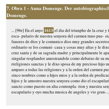
7.
Obra 1 - Anna Domenge. Der autobiographisch
Domenge.
1613
... [96r] En el anyo
el dia del triunpho de la cruz y 
esca- pulario de nuestra senyora del carmen tuuo pue- s
fauores de dios y le comunico dios muy grandes secretos
ordinario se los comuni- caua y cosas muy altas y le di
cruz santa y de su sagrada madre y principalmente le ap
singular resplandor amostrandole como debaixo de su man
rreligiones sanctas y le dixo sposa de my precioso hijo 
amparo a todas las religiones y a la orden del carmen pus
sinco nonbres como a hijos mios y a la orden de predica
hijos y le amostro nuestra senyora como dio el escapular
sancto como puesto en alta contenpla- tion y nuestra seny
escapulario y oyo mucha musica de angeles y vio gran-..