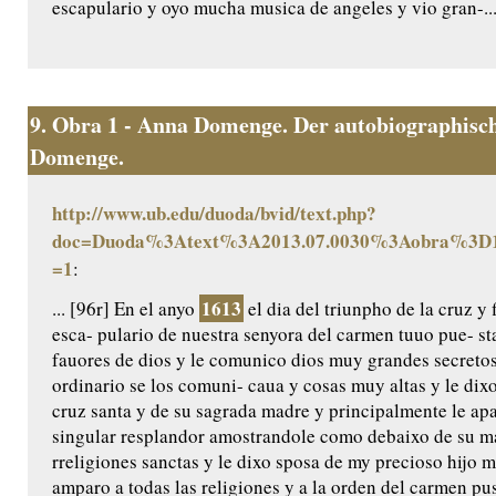
escapulario y oyo mucha musica de angeles y vio gran-..
9.
Obra 1 - Anna Domenge. Der autobiographisch
Domenge.
http://www.ub.edu/duoda/bvid/text.php?
doc=Duoda%3Atext%3A2013.07.0030%3Aobra%3D1
=1
:
1613
... [96r] En el anyo
el dia del triunpho de la cruz y 
esca- pulario de nuestra senyora del carmen tuuo pue- s
fauores de dios y le comunico dios muy grandes secretos
ordinario se los comuni- caua y cosas muy altas y le di
cruz santa y de su sagrada madre y principalmente le ap
singular resplandor amostrandole como debaixo de su man
rreligiones sanctas y le dixo sposa de my precioso hijo 
amparo a todas las religiones y a la orden del carmen pus