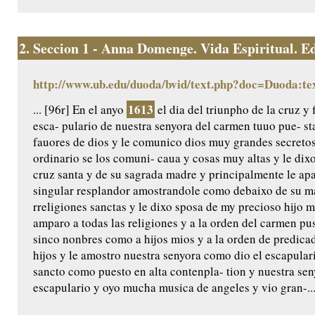
2.
Seccion 1 - Anna Domenge. Vida Espiritual. Edic
http://www.ub.edu/duoda/bvid/text.php?doc=Duoda:te
1613
... [96r] En el anyo
el dia del triunpho de la cruz y 
esca- pulario de nuestra senyora del carmen tuuo pue- s
fauores de dios y le comunico dios muy grandes secretos
ordinario se los comuni- caua y cosas muy altas y le di
cruz santa y de su sagrada madre y principalmente le ap
singular resplandor amostrandole como debaixo de su man
rreligiones sanctas y le dixo sposa de my precioso hijo 
amparo a todas las religiones y a la orden del carmen pus
sinco nonbres como a hijos mios y a la orden de predica
hijos y le amostro nuestra senyora como dio el escapular
sancto como puesto en alta contenpla- tion y nuestra seny
escapulario y oyo mucha musica de angeles y vio gran-..