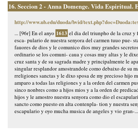
16.
Seccion 2 - Anna Domenge. Vida Espiritual. Ed
http://www.ub.edu/duoda/bvid/text.php?doc=Duoda:te
1613
... [96r] En el anyo
el dia del triunpho de la cruz y 
esca- pulario de nuestra senyora del carmen tuuo pue- s
fauores de dios y le comunico dios muy grandes secretos
ordinario se los comuni- caua y cosas muy altas y le di
cruz santa y de su sagrada madre y principalmente le ap
singular resplandor amostrandole como debaixo de su man
rreligiones sanctas y le dixo sposa de my precioso hijo 
amparo a todas las religiones y a la orden del carmen pus
sinco nonbres como a hijos mios y a la orden de predica
hijos y le amostro nuestra senyora como dio el escapular
sancto como puesto en alta contenpla- tion y nuestra seny
escapulario y oyo mucha musica de angeles y vio gran-..