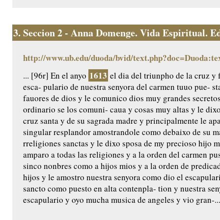
3.
Seccion 2 - Anna Domenge. Vida Espiritual. Edic
http://www.ub.edu/duoda/bvid/text.php?doc=Duoda:te
1613
... [96r] En el anyo
el dia del triunpho de la cruz y 
esca- pulario de nuestra senyora del carmen tuuo pue- s
fauores de dios y le comunico dios muy grandes secretos
ordinario se los comuni- caua y cosas muy altas y le di
cruz santa y de su sagrada madre y principalmente le ap
singular resplandor amostrandole como debaixo de su man
rreligiones sanctas y le dixo sposa de my precioso hijo 
amparo a todas las religiones y a la orden del carmen pus
sinco nonbres como a hijos mios y a la orden de predica
hijos y le amostro nuestra senyora como dio el escapular
sancto como puesto en alta contenpla- tion y nuestra seny
escapulario y oyo mucha musica de angeles y vio gran-..