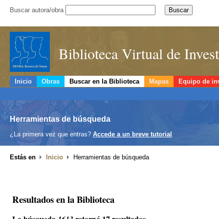
Buscar autora/obra
Biblioteca Virtual de Inve
Inicio
Obras
Buscar en la Biblioteca
Mapas
Equipo de in
Herramientas de búsqueda
¿La primera vez que entras?
Accede a un breve tutorial
.
Estás en
Inicio
Herramientas de búsqueda
Resultados en la Biblioteca
La búsqueda
retornó 17 resultados.