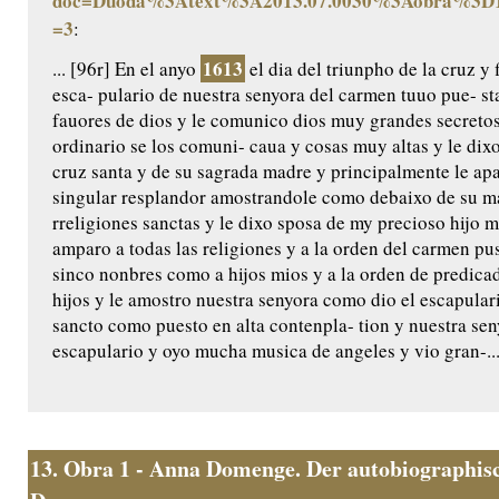
doc=Duoda%3Atext%3A2013.07.0030%3Aobra%3D1
=3
:
1613
... [96r] En el anyo
el dia del triunpho de la cruz y 
esca- pulario de nuestra senyora del carmen tuuo pue- s
fauores de dios y le comunico dios muy grandes secretos
ordinario se los comuni- caua y cosas muy altas y le di
cruz santa y de su sagrada madre y principalmente le ap
singular resplandor amostrandole como debaixo de su man
rreligiones sanctas y le dixo sposa de my precioso hijo 
amparo a todas las religiones y a la orden del carmen pus
sinco nonbres como a hijos mios y a la orden de predica
hijos y le amostro nuestra senyora como dio el escapular
sancto como puesto en alta contenpla- tion y nuestra seny
escapulario y oyo mucha musica de angeles y vio gran-..
13.
Obra 1 - Anna Domenge. Der autobiographisc