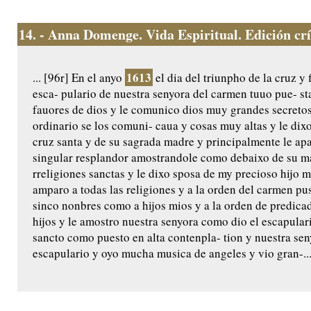
14.
- Anna Domenge. Vida Espiritual. Edición crít
1613
... [96r] En el anyo
el dia del triunpho de la cruz y 
esca- pulario de nuestra senyora del carmen tuuo pue- s
fauores de dios y le comunico dios muy grandes secretos
ordinario se los comuni- caua y cosas muy altas y le di
cruz santa y de su sagrada madre y principalmente le ap
singular resplandor amostrandole como debaixo de su man
rreligiones sanctas y le dixo sposa de my precioso hijo 
amparo a todas las religiones y a la orden del carmen pus
sinco nonbres como a hijos mios y a la orden de predica
hijos y le amostro nuestra senyora como dio el escapular
sancto como puesto en alta contenpla- tion y nuestra seny
escapulario y oyo mucha musica de angeles y vio gran-..