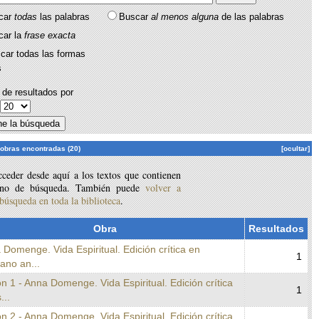
car
todas
las palabras
Buscar
al menos alguna
de las palabras
car la
frase exacta
car todas las formas
s
de resultados por
:
 obras encontradas (20)
[ocultar]
ceder desde aquí a los textos que contienen
ino de búsqueda. También puede
volver a
 búsqueda en toda la biblioteca
.
Obra
Resultados
 Domenge. Vida Espiritual. Edición crítica en
1
lano an...
n 1 - Anna Domenge. Vida Espiritual. Edición crítica
1
...
n 2 - Anna Domenge. Vida Espiritual. Edición crítica