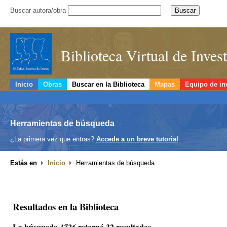
Buscar autora/obra
Biblioteca Virtual de Inve
Inicio
Obras
Buscar en la Biblioteca
Mapas
Equipo de in
Herramientas de búsqueda
¿La primera vez que entras?
Accede a un breve tutorial
.
Estás en
Inicio
Herramientas de búsqueda
Resultados en la Biblioteca
La búsqueda
retornó 32 resultados.