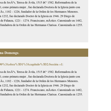
esa de JesÃºs, Teresa de Ãvila, 1515 â€“ 1582. Reformadora de la
, como primera mujer , fue declarada Doctora de la Iglesia junto con
AsÃ­s, 1182 - 1226, fundador de la Orden de los Hermanos Menores.
1232, fue declarado Doctor de la Iglesia en 1946. 29 Diego de
 de Fidanza, 1221 - 1274. Franciscano, mÃ­stico. Canonizado en 1482,
3, fundadora de la Orden de las Hermanas Clarisas. Canonizada en 1255.
Ana Domenge.
0030%3Aobra%3D1%3Acapitulo%3D2:Sección =1
:
esa de JesÃºs, Teresa de Ãvila, 1515 â€“ 1582. Reformadora de la
, como primera mujer , fue declarada Doctora de la Iglesia junto con
AsÃ­s, 1182 - 1226, fundador de la Orden de los Hermanos Menores.
1232, fue declarado Doctor de la Iglesia en 1946. 29 Diego de
 de Fidanza, 1221 - 1274. Franciscano, mÃ­stico. Canonizado en 1482,
3, fundadora de la Orden de las Hermanas Clarisas. Canonizada en 1255.