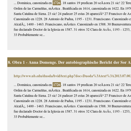
... Dominica, canonizada en
1726
. 18 santos 19 predican 20 seÃ±ora 21 sic! 22 Ter
Orden de las Carmelitas, mÃ­stica . Beatificada en 1614, canonizada en 1622. En 1970
Santa Catalina de Siena. 23 sic! 24 padecer 25 estas 26 apareciÃ³ 27 Francisco de 
Canonizado en 1228. 28 Antonio de Padua, 1195 - 1231. Franciscano. Canonizado en 
AlcalÃ¡, 1400 - 1463. Franciscano, mÃ­stico. Canonizado en 1588. 30 Buenaventura
fue declarado Doctor de la Iglesia en 1587. 31 otros 32 Clara de AsÃ­s, 1193 - 125
33 Probablemente se...
8.
Obra 1 - Anna Domenge. Der autobiographische Bericht der Sor 
http://www.ub.edu/duoda/bvid/text.php?doc=Duoda%3Atext%3A2013.07.
... Dominica, canonizada en
1726
. 18 santos 19 predican 20 seÃ±ora 21 sic! 22 Ter
Orden de las Carmelitas, mÃ­stica . Beatificada en 1614, canonizada en 1622. En 1970
Santa Catalina de Siena. 23 sic! 24 padecer 25 estas 26 apareciÃ³ 27 Francisco de 
Canonizado en 1228. 28 Antonio de Padua, 1195 - 1231. Franciscano. Canonizado en 
AlcalÃ¡, 1400 - 1463. Franciscano, mÃ­stico. Canonizado en 1588. 30 Buenaventura
fue declarado Doctor de la Iglesia en 1587. 31 otros 32 Clara de AsÃ­s, 1193 - 125
33 Probablemente se...