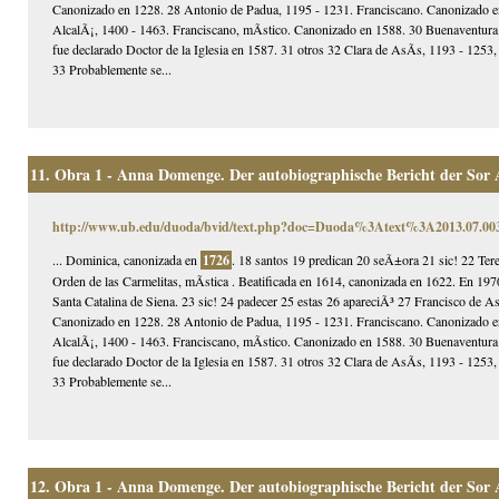
Canonizado en 1228. 28 Antonio de Padua, 1195 - 1231. Franciscano. Canonizado en 
AlcalÃ¡, 1400 - 1463. Franciscano, mÃ­stico. Canonizado en 1588. 30 Buenaventura
fue declarado Doctor de la Iglesia en 1587. 31 otros 32 Clara de AsÃ­s, 1193 - 125
33 Probablemente se...
11.
Obra 1 - Anna Domenge. Der autobiographische Bericht der Sor
http://www.ub.edu/duoda/bvid/text.php?doc=Duoda%3Atext%3A2013.07.
... Dominica, canonizada en
1726
. 18 santos 19 predican 20 seÃ±ora 21 sic! 22 Ter
Orden de las Carmelitas, mÃ­stica . Beatificada en 1614, canonizada en 1622. En 1970
Santa Catalina de Siena. 23 sic! 24 padecer 25 estas 26 apareciÃ³ 27 Francisco de 
Canonizado en 1228. 28 Antonio de Padua, 1195 - 1231. Franciscano. Canonizado en 
AlcalÃ¡, 1400 - 1463. Franciscano, mÃ­stico. Canonizado en 1588. 30 Buenaventura
fue declarado Doctor de la Iglesia en 1587. 31 otros 32 Clara de AsÃ­s, 1193 - 125
33 Probablemente se...
12.
Obra 1 - Anna Domenge. Der autobiographische Bericht der Sor