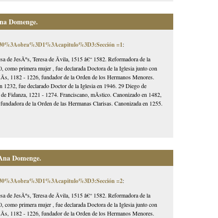
Ana Domenge.
0030%3Aobra%3D1%3Acapitulo%3D3:Sección =1
:
esa de JesÃºs, Teresa de Ãvila, 1515 â€“ 1582. Reformadora de la
, como primera mujer , fue declarada Doctora de la Iglesia junto con
AsÃ­s, 1182 - 1226, fundador de la Orden de los Hermanos Menores.
1232, fue declarado Doctor de la Iglesia en 1946. 29 Diego de
 de Fidanza, 1221 - 1274. Franciscano, mÃ­stico. Canonizado en 1482,
3, fundadora de la Orden de las Hermanas Clarisas. Canonizada en 1255.
 Ana Domenge.
0030%3Aobra%3D1%3Acapitulo%3D3:Sección =2
:
esa de JesÃºs, Teresa de Ãvila, 1515 â€“ 1582. Reformadora de la
, como primera mujer , fue declarada Doctora de la Iglesia junto con
AsÃ­s, 1182 - 1226, fundador de la Orden de los Hermanos Menores.