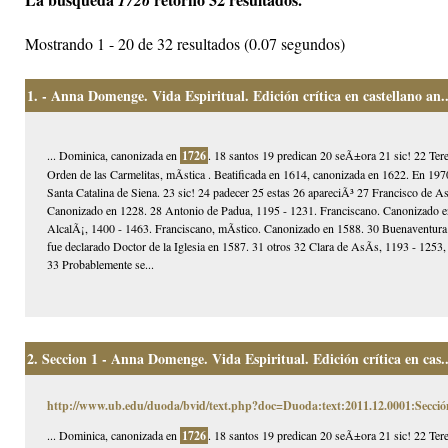
1726
Mostrando 1 - 20 de 32 resultados (0.07 segundos)
1.
- Anna Domenge. Vida Espiritual. Edición crítica en castellano an..
... Dominica, canonizada en
1726
. 18 santos 19 predican 20 seÃ±ora 21 sic! 22 Ter
Orden de las Carmelitas, mÃ­stica . Beatificada en 1614, canonizada en 1622. En 1970
Santa Catalina de Siena. 23 sic! 24 padecer 25 estas 26 apareciÃ³ 27 Francisco de 
Canonizado en 1228. 28 Antonio de Padua, 1195 - 1231. Franciscano. Canonizado en 
AlcalÃ¡, 1400 - 1463. Franciscano, mÃ­stico. Canonizado en 1588. 30 Buenaventura
fue declarado Doctor de la Iglesia en 1587. 31 otros 32 Clara de AsÃ­s, 1193 - 125
33 Probablemente se...
2.
Seccion 1 - Anna Domenge. Vida Espiritual. Edición crítica en cas..
http://www.ub.edu/duoda/bvid/text.php?doc=Duoda:text:2011.12.0001:Secció
... Dominica, canonizada en
1726
. 18 santos 19 predican 20 seÃ±ora 21 sic! 22 Ter