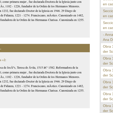
, como primera mujer , fue declarada Doctora de la Iglesia junto con
en cas
AsÃ­s, 1182 - 1226, fundador de la Orden de los Hermanos Menores.
1232, fue declarado Doctor de la Iglesia en 1946. 29 Diego de
Seccio
 de Fidanza, 1221 - 1274. Franciscano, mÃ­stico. Canonizado en 1482,
en cas
3, fundadora de la Orden de las Hermanas Clarisas. Canonizada en 1255.
Seccio
en cas
- Ann
Ana D
Obra 
.
der S
Obra 
n =2
:
der S
esa de JesÃºs, Teresa de Ãvila, 1515 â€“ 1582. Reformadora de la
Obra 
, como primera mujer , fue declarada Doctora de la Iglesia junto con
der S
AsÃ­s, 1182 - 1226, fundador de la Orden de los Hermanos Menores.
1232, fue declarado Doctor de la Iglesia en 1946. 29 Diego de
Obra 
 de Fidanza, 1221 - 1274. Franciscano, mÃ­stico. Canonizado en 1482,
der S
3, fundadora de la Orden de las Hermanas Clarisas. Canonizada en 1255.
Obra 
der S
Obra 
der S