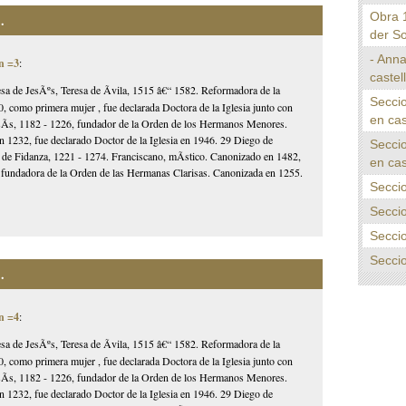
Obra 
.
der S
- Anna
n =3
:
castel
esa de JesÃºs, Teresa de Ãvila, 1515 â€“ 1582. Reformadora de la
Seccio
, como primera mujer , fue declarada Doctora de la Iglesia junto con
en cas
AsÃ­s, 1182 - 1226, fundador de la Orden de los Hermanos Menores.
1232, fue declarado Doctor de la Iglesia en 1946. 29 Diego de
Seccio
 de Fidanza, 1221 - 1274. Franciscano, mÃ­stico. Canonizado en 1482,
en cas
3, fundadora de la Orden de las Hermanas Clarisas. Canonizada en 1255.
Seccio
Seccio
Seccio
Seccio
.
n =4
:
esa de JesÃºs, Teresa de Ãvila, 1515 â€“ 1582. Reformadora de la
, como primera mujer , fue declarada Doctora de la Iglesia junto con
AsÃ­s, 1182 - 1226, fundador de la Orden de los Hermanos Menores.
1232, fue declarado Doctor de la Iglesia en 1946. 29 Diego de