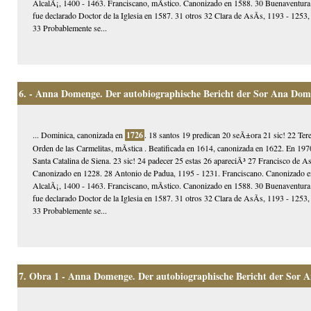
AlcalÃ¡, 1400 - 1463. Franciscano, mÃ­stico. Canonizado en 1588. 30 Buenaventura
fue declarado Doctor de la Iglesia en 1587. 31 otros 32 Clara de AsÃ­s, 1193 - 125
33 Probablemente se...
6.
- Anna Domenge. Der autobiographische Bericht der Sor Ana Dom
... Dominica, canonizada en
1726
. 18 santos 19 predican 20 seÃ±ora 21 sic! 22 Ter
Orden de las Carmelitas, mÃ­stica . Beatificada en 1614, canonizada en 1622. En 1970
Santa Catalina de Siena. 23 sic! 24 padecer 25 estas 26 apareciÃ³ 27 Francisco de 
Canonizado en 1228. 28 Antonio de Padua, 1195 - 1231. Franciscano. Canonizado en 
AlcalÃ¡, 1400 - 1463. Franciscano, mÃ­stico. Canonizado en 1588. 30 Buenaventura
fue declarado Doctor de la Iglesia en 1587. 31 otros 32 Clara de AsÃ­s, 1193 - 125
33 Probablemente se...
7.
Obra 1 - Anna Domenge. Der autobiographische Bericht der Sor 