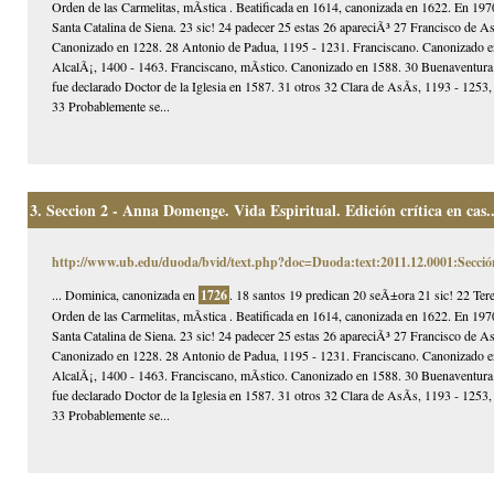
Orden de las Carmelitas, mÃ­stica . Beatificada en 1614, canonizada en 1622. En 1970
Santa Catalina de Siena. 23 sic! 24 padecer 25 estas 26 apareciÃ³ 27 Francisco de 
Canonizado en 1228. 28 Antonio de Padua, 1195 - 1231. Franciscano. Canonizado en 
AlcalÃ¡, 1400 - 1463. Franciscano, mÃ­stico. Canonizado en 1588. 30 Buenaventura
fue declarado Doctor de la Iglesia en 1587. 31 otros 32 Clara de AsÃ­s, 1193 - 125
33 Probablemente se...
3.
Seccion 2 - Anna Domenge. Vida Espiritual. Edición crítica en cas..
http://www.ub.edu/duoda/bvid/text.php?doc=Duoda:text:2011.12.0001:Secció
... Dominica, canonizada en
1726
. 18 santos 19 predican 20 seÃ±ora 21 sic! 22 Ter
Orden de las Carmelitas, mÃ­stica . Beatificada en 1614, canonizada en 1622. En 1970
Santa Catalina de Siena. 23 sic! 24 padecer 25 estas 26 apareciÃ³ 27 Francisco de 
Canonizado en 1228. 28 Antonio de Padua, 1195 - 1231. Franciscano. Canonizado en 
AlcalÃ¡, 1400 - 1463. Franciscano, mÃ­stico. Canonizado en 1588. 30 Buenaventura
fue declarado Doctor de la Iglesia en 1587. 31 otros 32 Clara de AsÃ­s, 1193 - 125
33 Probablemente se...