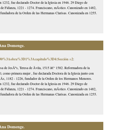
1232, fue declarado Doctor de la Iglesia en 1946. 29 Diego de
 de Fidanza, 1221 - 1274. Franciscano, mÃ­stico. Canonizado en 1482,
3, fundadora de la Orden de las Hermanas Clarisas. Canonizada en 1255.
 Ana Domenge.
0030%3Aobra%3D1%3Acapitulo%3D4:Sección =2
:
esa de JesÃºs, Teresa de Ãvila, 1515 â€“ 1582. Reformadora de la
, como primera mujer , fue declarada Doctora de la Iglesia junto con
AsÃ­s, 1182 - 1226, fundador de la Orden de los Hermanos Menores.
1232, fue declarado Doctor de la Iglesia en 1946. 29 Diego de
 de Fidanza, 1221 - 1274. Franciscano, mÃ­stico. Canonizado en 1482,
3, fundadora de la Orden de las Hermanas Clarisas. Canonizada en 1255.
 Ana Domenge.