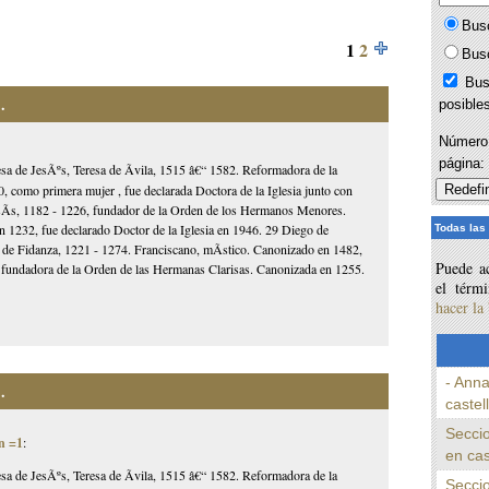
Bus
1
2
Bus
Bus
.
posible
Número 
página
esa de JesÃºs, Teresa de Ãvila, 1515 â€“ 1582. Reformadora de la
, como primera mujer , fue declarada Doctora de la Iglesia junto con
AsÃ­s, 1182 - 1226, fundador de la Orden de los Hermanos Menores.
1232, fue declarado Doctor de la Iglesia en 1946. 29 Diego de
Todas las
 de Fidanza, 1221 - 1274. Franciscano, mÃ­stico. Canonizado en 1482,
Puede ac
3, fundadora de la Orden de las Hermanas Clarisas. Canonizada en 1255.
el térm
hacer la
- Anna
.
castel
Seccio
n =1
:
en cas
esa de JesÃºs, Teresa de Ãvila, 1515 â€“ 1582. Reformadora de la
Seccio