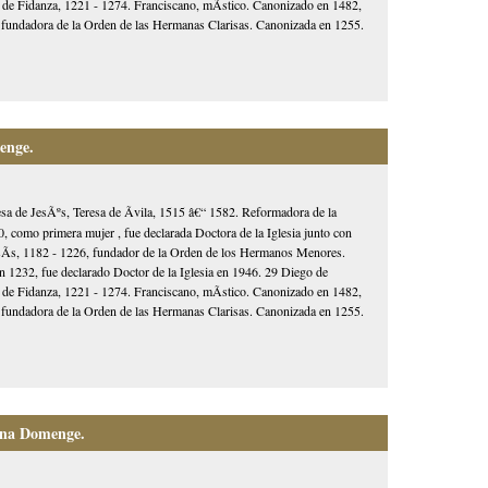
 de Fidanza, 1221 - 1274. Franciscano, mÃ­stico. Canonizado en 1482,
3, fundadora de la Orden de las Hermanas Clarisas. Canonizada en 1255.
enge.
esa de JesÃºs, Teresa de Ãvila, 1515 â€“ 1582. Reformadora de la
, como primera mujer , fue declarada Doctora de la Iglesia junto con
AsÃ­s, 1182 - 1226, fundador de la Orden de los Hermanos Menores.
1232, fue declarado Doctor de la Iglesia en 1946. 29 Diego de
 de Fidanza, 1221 - 1274. Franciscano, mÃ­stico. Canonizado en 1482,
3, fundadora de la Orden de las Hermanas Clarisas. Canonizada en 1255.
Ana Domenge.