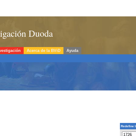
stigación Duoda
vestigación
Acerca de la BViD
Ayuda
Redefine 