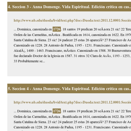
4.
Seccion 3 - Anna Domenge. Vida Espiritual. Edición crítica en cas..
http://www.ub.edu/duoda/bvid/text.php?doc=Duoda:text:2011.12.0001:Secció
... Dominica, canonizada en
1726
. 18 santos 19 predican 20 seÃ±ora 21 sic! 22 Ter
Orden de las Carmelitas, mÃ­stica . Beatificada en 1614, canonizada en 1622. En 1970
Santa Catalina de Siena. 23 sic! 24 padecer 25 estas 26 apareciÃ³ 27 Francisco de 
Canonizado en 1228. 28 Antonio de Padua, 1195 - 1231. Franciscano. Canonizado en 
AlcalÃ¡, 1400 - 1463. Franciscano, mÃ­stico. Canonizado en 1588. 30 Buenaventura
fue declarado Doctor de la Iglesia en 1587. 31 otros 32 Clara de AsÃ­s, 1193 - 125
33 Probablemente se...
5.
Seccion 4 - Anna Domenge. Vida Espiritual. Edición crítica en cas..
http://www.ub.edu/duoda/bvid/text.php?doc=Duoda:text:2011.12.0001:Secció
... Dominica, canonizada en
1726
. 18 santos 19 predican 20 seÃ±ora 21 sic! 22 Ter
Orden de las Carmelitas, mÃ­stica . Beatificada en 1614, canonizada en 1622. En 1970
Santa Catalina de Siena. 23 sic! 24 padecer 25 estas 26 apareciÃ³ 27 Francisco de 
Canonizado en 1228. 28 Antonio de Padua, 1195 - 1231. Franciscano. Canonizado en 