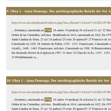
9.
Obra 1 - Anna Domenge. Der autobiographische Bericht der Sor 
http://www.ub.edu/duoda/bvid/text.php?doc=Duoda%3Atext%3A2013.07.
... Dominica, canonizada en
1726
. 18 santos 19 predican 20 seÃ±ora 21 sic! 22 Ter
Orden de las Carmelitas, mÃ­stica . Beatificada en 1614, canonizada en 1622. En 1970
Santa Catalina de Siena. 23 sic! 24 padecer 25 estas 26 apareciÃ³ 27 Francisco de 
Canonizado en 1228. 28 Antonio de Padua, 1195 - 1231. Franciscano. Canonizado en 
AlcalÃ¡, 1400 - 1463. Franciscano, mÃ­stico. Canonizado en 1588. 30 Buenaventura
fue declarado Doctor de la Iglesia en 1587. 31 otros 32 Clara de AsÃ­s, 1193 - 125
33 Probablemente se...
10.
Obra 1 - Anna Domenge. Der autobiographische Bericht der Sor
http://www.ub.edu/duoda/bvid/text.php?doc=Duoda%3Atext%3A2013.07.
... Dominica, canonizada en
1726
. 18 santos 19 predican 20 seÃ±ora 21 sic! 22 Ter
Orden de las Carmelitas, mÃ­stica . Beatificada en 1614, canonizada en 1622. En 1970
Santa Catalina de Siena. 23 sic! 24 padecer 25 estas 26 apareciÃ³ 27 Francisco de 