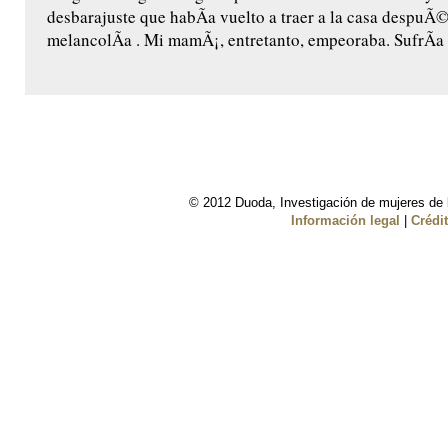
desbarajuste que habÃ­a vuelto a traer a la casa despuÃ©
melancolÃ­a . Mi mamÃ¡, entretanto, empeoraba. SufrÃ­a 
© 2012 Duoda, Investigación de mujeres de l
Información legal
|
Crédi