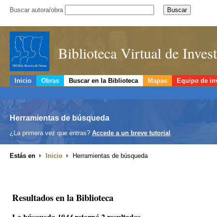
Buscar autora/obra
Biblioteca Virtual de Inve
Inicio
Obras
Buscar en la Biblioteca
Mapas
Equipo de in
Herramientas de búsqueda
¿La primera vez que entras?
Accede a un breve tutorial
.
Estás en
Inicio
Herramientas de búsqueda
Resultados en la Biblioteca
La búsqueda
retornó 2 resultados.