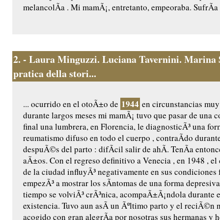
melancolÃ­a . Mi mamÃ¡, entretanto, empeoraba. SufrÃ­a 
2.
- Laura Minguzzi. Luciana Tavernini. Marina 
pratica della stori...
1944
... ocurrido en el otoÃ±o de
en circunstancias muy
durante largos meses mi mamÃ¡ tuvo que pasar de una con
final una lumbrera, en Florencia, le diagnosticÃ³ una fo
reumatismo difuso en todo el cuerpo , contraÃ­do durant
despuÃ©s del parto : difÃ­cil salir de ahÃ­. TenÃ­a entonc
aÃ±os. Con el regreso definitivo a Venecia , en 1948 , e
de la ciudad influyÃ³ negativamente en sus condiciones
empezÃ³ a mostrar los sÃ­ntomas de una forma depresiva
tiempo se volviÃ³ crÃ³nica, acompaÃ±Ã¡ndola durante el
existencia. Tuvo aun asÃ­ un Ãºltimo parto y el reciÃ©n 
acogido con gran alegrÃ­a por nosotras sus hermanas y h