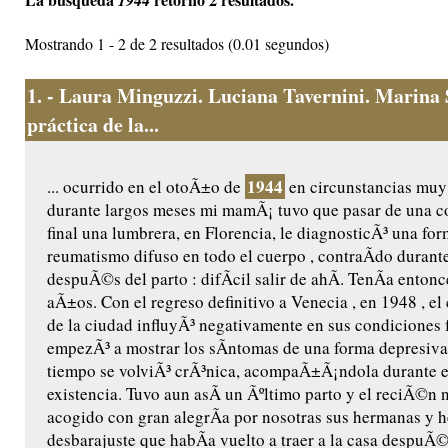
1944
Mostrando 1 - 2 de 2 resultados (0.01 segundos)
1.
- Laura Minguzzi. Luciana Tavernini. Marina 
práctica de la...
1944
... ocurrido en el otoÃ±o de
en circunstancias muy
durante largos meses mi mamÃ¡ tuvo que pasar de una con
final una lumbrera, en Florencia, le diagnosticÃ³ una fo
reumatismo difuso en todo el cuerpo , contraÃ­do durant
despuÃ©s del parto : difÃ­cil salir de ahÃ­. TenÃ­a entonc
aÃ±os. Con el regreso definitivo a Venecia , en 1948 , e
de la ciudad influyÃ³ negativamente en sus condiciones
empezÃ³ a mostrar los sÃ­ntomas de una forma depresiva
tiempo se volviÃ³ crÃ³nica, acompaÃ±Ã¡ndola durante el
existencia. Tuvo aun asÃ­ un Ãºltimo parto y el reciÃ©n 
acogido con gran alegrÃ­a por nosotras sus hermanas y h
desbarajuste que habÃ­a vuelto a traer a la casa despuÃ©