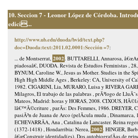
10.
Seccion 7 - Leonor López de Córdoba. Introd
edici...
http://www.ub.edu/duoda/bvid/text.php?
doc=Duoda:text:2011.02.0001:Sección =7
:
2002
... de Montserrat,
. BUTTARELLI, Annarosa, â€œAnt
piadosaâ€, DUODA. Revista de Estudios Feministas , 28,
BYNUM, Caroline W., Jesus as Mother. Studies in the Spir
High High Middle Ages , Berkeley: CA, University of Cal
1982. CIGARINI, Lia, MURARO, Luisa y RIVERA GAR
Milagros, El trabajo de las palabras , prÃ³logo de LluÃ¯s
Mateos, Madrid: horas y HORAS, 2008. CIXOUS, HÃ©lÃ
lâ€™Ã©criture , parÃ­s: Des Femmes, 1986. DREYER, Ca
pasiÃ³n de Juana de Arco (pelÃ­cula muda , Dinamarca, 
ECHEVARRÃA, Ana , Catalina de Lancaster. Reina regent
2002
(1372-1418) , Hondarribia: Nerea,
. HINGER, Barb
â€œConstruir identidad(es). Dos autobiografÃ­as de princ