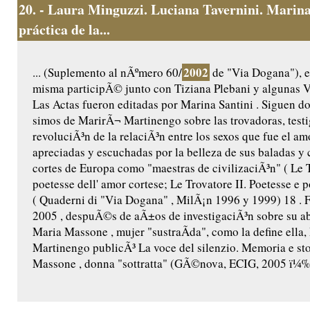
20.
- Laura Minguzzi. Luciana Tavernini. Marina
práctica de la...
2002
... (Suplemento al nÃºmero 60/
de "Via Dogana"), e
misma participÃ© junto con Tiziana Plebani y algunas V
Las Actas fueron editadas por Marina Santini . Siguen do
simos de MarirÃ¬ Martinengo sobre las trovadoras, testi
revoluciÃ³n de la relaciÃ³n entre los sexos que fue el a
apreciadas y escuchadas por la belleza de sus baladas y 
cortes de Europa como "maestras de civilizaciÃ³n" ( Le 
poetesse dell' amor cortese; Le Trovatore II. Poetesse e po
( Quaderni di "Via Dogana" , MilÃ¡n 1996 y 1999) 18 . F
2005 , despuÃ©s de aÃ±os de investigaciÃ³n sobre su a
Maria Massone , mujer "sustraÃ­da", como la define ella
Martinengo publicÃ³ La voce del silenzio. Memoria e sto
Massone , donna "sottratta" (GÃ©nova, ECIG, 2005 ï¼‰ 