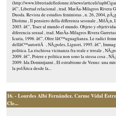
(http://www.libreriadelledonne.it/news/articuli/iaphCi
â€”, Libertad relacional , trad. MarÃ­a-Milagros Rivera G
Duoda. Revista de estudios feministas , n. 26, 2004, pÃ¡g
Diotima , Il pensiero della differenza sessuale , MilÃ¡n, 
2003. â€”, Traer al mundo el mundo. Objeto y objetividad
diferencia sexual , trad. MarÃ­a-Milagros Rivera Garretas
Icaria, 1996. â€”, Oltre lâ€™uguaglianza. Le radici femm
dellâ€™autoritÃ , NÃ¡poles, Liguori, 1995. â€”, Immag
politica. La rischiosa vicinanza fra reale e irreale , NÃ¡p
2009. â€”, Potere e politica non sono la stessa cosa , NÃ¡
2009. Ida Dominijanni , El estrabismo de Venus: una mira
la polÃ­tica desde la...
16.
- Lourdes Albi Fernández. Carme Vidal Estru
Cle...