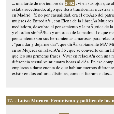
2002
... una tarde de noviembre de
, vi en sus ojos que a
estaba sucediendo, algo que iba a transformar nuestras 
en Madrid . Y, no por casualidad, era el otoÃ±o del patria
mujeres de EntredÃ³s , con Elena de la librerÃ­a Mujeres
mediadora, descubro el pensamiento y la prÃ¡ctica de la 
y el orden simbÃ³lico y amoroso de la madre . Lo que me 
pensamiento son sus herramientas amorosas para relacio
, "para dar y dejarme dar'', que dirÃ­a sabiamente MÂª Mi
en su Mujeres en relaciÃ³n 36 , que se convierte en mi l
que leo sus primeras frases. Vivir en relaciÃ³n con una m
diferencia sexual veinticuatro horas al dÃ­a. En ese compa
empiezas a darte cuenta de que habitar cuerpos diferent
existir en dos culturas distintas, como si fueramos dos...
17.
- Luisa Muraro. Feminismo y política de las 