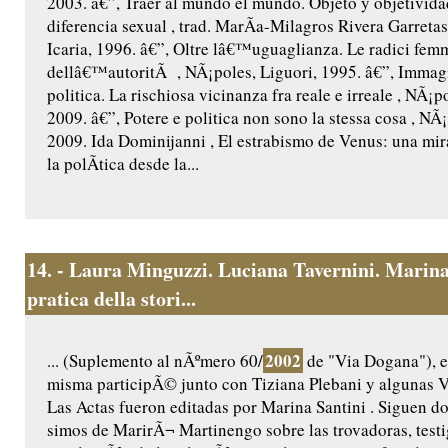
2003. â€”, Traer al mundo el mundo. Objeto y objetividad
diferencia sexual , trad. MarÃ­a-Milagros Rivera Garretas
Icaria, 1996. â€”, Oltre lâ€™uguaglianza. Le radici femm
dellâ€™autoritÃ , NÃ¡poles, Liguori, 1995. â€”, Immag
politica. La rischiosa vicinanza fra reale e irreale , NÃ¡p
2009. â€”, Potere e politica non sono la stessa cosa , NÃ¡
2009. Ida Dominijanni , El estrabismo de Venus: una mira
la polÃ­tica desde la...
14.
- Laura Minguzzi. Luciana Tavernini. Marina
pratica della stori...
2002
... (Suplemento al nÃºmero 60/
de "Via Dogana"), e
misma participÃ© junto con Tiziana Plebani y algunas V
Las Actas fueron editadas por Marina Santini . Siguen do
simos de MarirÃ¬ Martinengo sobre las trovadoras, testi