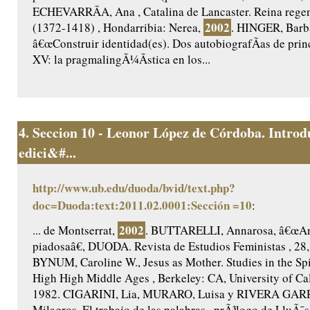
ECHEVARRÃA, Ana , Catalina de Lancaster. Reina regent
2002
(1372-1418) , Hondarribia: Nerea,
. HINGER, Barb
â€œConstruir identidad(es). Dos autobiografÃ­as de princ
XV: la pragmalingÃ¼Ã­stica en los...
4.
Seccion 10 - Leonor López de Córdoba. Introd
edici&#...
http://www.ub.edu/duoda/bvid/text.php?
doc=Duoda:text:2011.02.0001:Sección =10
:
2002
... de Montserrat,
. BUTTARELLI, Annarosa, â€œAnt
piadosaâ€, DUODA. Revista de Estudios Feministas , 28,
BYNUM, Caroline W., Jesus as Mother. Studies in the Spir
High High Middle Ages , Berkeley: CA, University of Cal
1982. CIGARINI, Lia, MURARO, Luisa y RIVERA GAR
Milagros, El trabajo de las palabras , prÃ³logo de LluÃ¯s