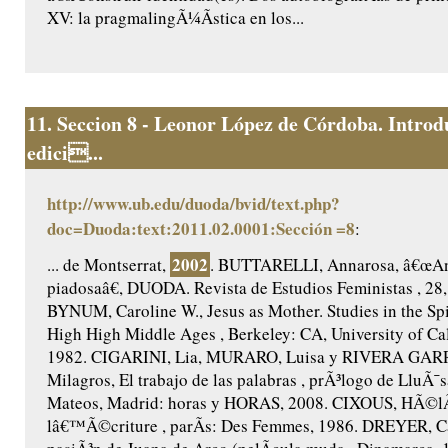
XV: la pragmalingÃ¼Ã­stica en los...
11.
Seccion 8 - Leonor López de Córdoba. Introd
edici...
http://www.ub.edu/duoda/bvid/text.php?
doc=Duoda:text:2011.02.0001:Sección =8
:
2002
... de Montserrat,
. BUTTARELLI, Annarosa, â€œAnt
piadosaâ€, DUODA. Revista de Estudios Feministas , 28,
BYNUM, Caroline W., Jesus as Mother. Studies in the Spir
High High Middle Ages , Berkeley: CA, University of Cal
1982. CIGARINI, Lia, MURARO, Luisa y RIVERA GAR
Milagros, El trabajo de las palabras , prÃ³logo de LluÃ¯s
Mateos, Madrid: horas y HORAS, 2008. CIXOUS, HÃ©lÃ
lâ€™Ã©criture , parÃ­s: Des Femmes, 1986. DREYER, Ca