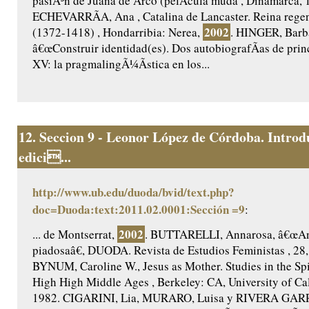
pasiÃ³n de Juana de Arco (pelÃ­cula muda , Dinamarca, 
ECHEVARRÃA, Ana , Catalina de Lancaster. Reina regent
2002
(1372-1418) , Hondarribia: Nerea,
. HINGER, Barb
â€œConstruir identidad(es). Dos autobiografÃ­as de princ
XV: la pragmalingÃ¼Ã­stica en los...
12.
Seccion 9 - Leonor López de Córdoba. Introd
edici...
http://www.ub.edu/duoda/bvid/text.php?
doc=Duoda:text:2011.02.0001:Sección =9
:
2002
... de Montserrat,
. BUTTARELLI, Annarosa, â€œAnt
piadosaâ€, DUODA. Revista de Estudios Feministas , 28,
BYNUM, Caroline W., Jesus as Mother. Studies in the Spir
High High Middle Ages , Berkeley: CA, University of Cal
1982. CIGARINI, Lia, MURARO, Luisa y RIVERA GAR