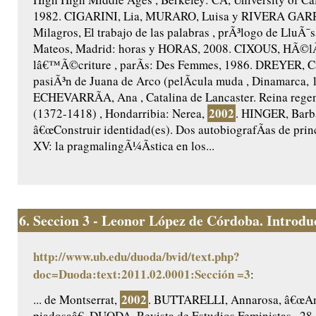
1982. CIGARINI, Lia, MURARO, Luisa y RIVERA GAR
Milagros, El trabajo de las palabras , prÃ³logo de LluÃ¯s
Mateos, Madrid: horas y HORAS, 2008. CIXOUS, HÃ©lÃ
lâ€™Ã©criture , parÃ­s: Des Femmes, 1986. DREYER, Ca
pasiÃ³n de Juana de Arco (pelÃ­cula muda , Dinamarca, 
ECHEVARRÃA, Ana , Catalina de Lancaster. Reina regent
2002
(1372-1418) , Hondarribia: Nerea,
. HINGER, Barb
â€œConstruir identidad(es). Dos autobiografÃ­as de princ
XV: la pragmalingÃ¼Ã­stica en los...
6.
Seccion 3 - Leonor López de Córdoba. Introduc
http://www.ub.edu/duoda/bvid/text.php?
doc=Duoda:text:2011.02.0001:Sección =3
:
2002
... de Montserrat,
. BUTTARELLI, Annarosa, â€œAnt
piadosaâ€, DUODA. Revista de Estudios Feministas , 28,