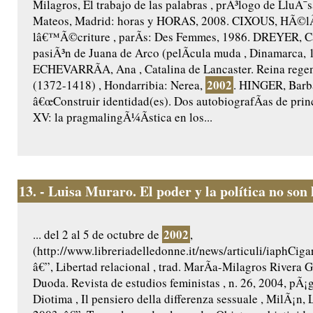
Milagros, El trabajo de las palabras , prÃ³logo de LluÃ¯s
Mateos, Madrid: horas y HORAS, 2008. CIXOUS, HÃ©lÃ
lâ€™Ã©criture , parÃ­s: Des Femmes, 1986. DREYER, Ca
pasiÃ³n de Juana de Arco (pelÃ­cula muda , Dinamarca, 
ECHEVARRÃA, Ana , Catalina de Lancaster. Reina regent
2002
(1372-1418) , Hondarribia: Nerea,
. HINGER, Barb
â€œConstruir identidad(es). Dos autobiografÃ­as de princ
XV: la pragmalingÃ¼Ã­stica en los...
13.
- Luisa Muraro. El poder y la política no son
2002
... del 2 al 5 de octubre de
,
(http://www.libreriadelledonne.it/news/articuli/iaphCi
â€”, Libertad relacional , trad. MarÃ­a-Milagros Rivera G
Duoda. Revista de estudios feministas , n. 26, 2004, pÃ¡g
Diotima , Il pensiero della differenza sessuale , MilÃ¡n, 