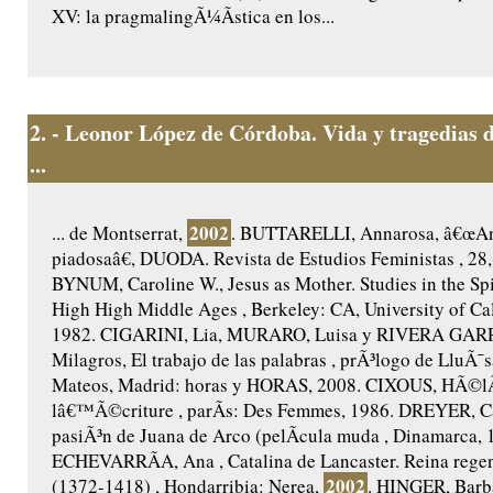
XV: la pragmalingÃ¼Ã­stica en los...
2.
- Leonor López de Córdoba. Vida y tragedias 
...
2002
... de Montserrat,
. BUTTARELLI, Annarosa, â€œAnt
piadosaâ€, DUODA. Revista de Estudios Feministas , 28,
BYNUM, Caroline W., Jesus as Mother. Studies in the Spir
High High Middle Ages , Berkeley: CA, University of Cal
1982. CIGARINI, Lia, MURARO, Luisa y RIVERA GAR
Milagros, El trabajo de las palabras , prÃ³logo de LluÃ¯s
Mateos, Madrid: horas y HORAS, 2008. CIXOUS, HÃ©lÃ
lâ€™Ã©criture , parÃ­s: Des Femmes, 1986. DREYER, Ca
pasiÃ³n de Juana de Arco (pelÃ­cula muda , Dinamarca, 
ECHEVARRÃA, Ana , Catalina de Lancaster. Reina regent
2002
(1372-1418) , Hondarribia: Nerea,
. HINGER, Barb