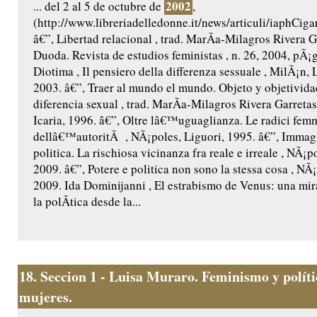
2002
... del 2 al 5 de octubre de
,
(http://www.libreriadelledonne.it/news/articuli/iaphCi
â€”, Libertad relacional , trad. MarÃ­a-Milagros Rivera G
Duoda. Revista de estudios feministas , n. 26, 2004, pÃ¡g
Diotima , Il pensiero della differenza sessuale , MilÃ¡n, 
2003. â€”, Traer al mundo el mundo. Objeto y objetividad
diferencia sexual , trad. MarÃ­a-Milagros Rivera Garretas
Icaria, 1996. â€”, Oltre lâ€™uguaglianza. Le radici femm
dellâ€™autoritÃ , NÃ¡poles, Liguori, 1995. â€”, Immag
politica. La rischiosa vicinanza fra reale e irreale , NÃ¡p
2009. â€”, Potere e politica non sono la stessa cosa , NÃ¡
2009. Ida Dominijanni , El estrabismo de Venus: una mira
la polÃ­tica desde la...
18.
Seccion 1 - Luisa Muraro. Feminismo y políti
mujeres.