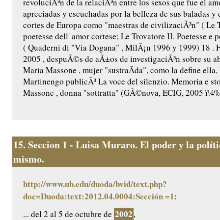
revoluciÃ³n de la relaciÃ³n entre los sexos que fue el a
apreciadas y escuchadas por la belleza de sus baladas y 
cortes de Europa como "maestras de civilizaciÃ³n" ( Le 
poetesse dell' amor cortese; Le Trovatore II. Poetesse e po
( Quaderni di "Via Dogana" , MilÃ¡n 1996 y 1999) 18 . F
2005 , despuÃ©s de aÃ±os de investigaciÃ³n sobre su a
Maria Massone , mujer "sustraÃ­da", como la define ella
Martinengo publicÃ³ La voce del silenzio. Memoria e sto
Massone , donna "sottratta" (GÃ©nova, ECIG, 2005 ï¼‰ 
15.
Seccion 1 - Luisa Muraro. El poder y la políti
mismo.
http://www.ub.edu/duoda/bvid/text.php?
doc=Duoda:text:2012.04.0004:Sección =1
:
2002
... del 2 al 5 de octubre de
,