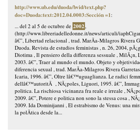
http://www.ub.edu/duoda/bvid/text.php?
doc=Duoda:text:2012.04.0003:Sección =1
:
2002
... del 2 al 5 de octubre de
,
(http://www.libreriadelledonne.it/news/articuli/iaphCi
â€”, Libertad relacional , trad. MarÃ­a-Milagros Rivera G
Duoda. Revista de estudios feministas , n. 26, 2004, pÃ¡g
Diotima , Il pensiero della differenza sessuale , MilÃ¡n, 
2003. â€”, Traer al mundo el mundo. Objeto y objetividad
diferencia sexual , trad. MarÃ­a-Milagros Rivera Garretas
Icaria, 1996. â€”, Oltre lâ€™uguaglianza. Le radici femm
dellâ€™autoritÃ , NÃ¡poles, Liguori, 1995. â€”, Immag
politica. La rischiosa vicinanza fra reale e irreale , NÃ¡p
2009. â€”, Potere e politica non sono la stessa cosa , NÃ¡
2009. Ida Dominijanni , El estrabismo de Venus: una mira
la polÃ­tica desde la...