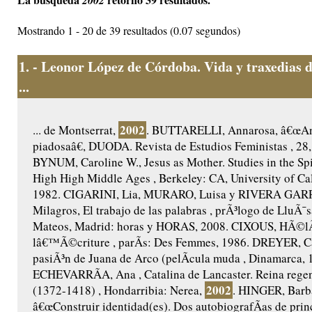
2002
Mostrando 1 - 20 de 39 resultados (0.07 segundos)
1.
- Leonor López de Córdoba. Vida y traxedias 
...
2002
... de Montserrat,
. BUTTARELLI, Annarosa, â€œAnt
piadosaâ€, DUODA. Revista de Estudios Feministas , 28,
BYNUM, Caroline W., Jesus as Mother. Studies in the Spir
High High Middle Ages , Berkeley: CA, University of Cal
1982. CIGARINI, Lia, MURARO, Luisa y RIVERA GAR
Milagros, El trabajo de las palabras , prÃ³logo de LluÃ¯s
Mateos, Madrid: horas y HORAS, 2008. CIXOUS, HÃ©lÃ
lâ€™Ã©criture , parÃ­s: Des Femmes, 1986. DREYER, Ca
pasiÃ³n de Juana de Arco (pelÃ­cula muda , Dinamarca, 
ECHEVARRÃA, Ana , Catalina de Lancaster. Reina regent
2002
(1372-1418) , Hondarribia: Nerea,
. HINGER, Barb
â€œConstruir identidad(es). Dos autobiografÃ­as de princ