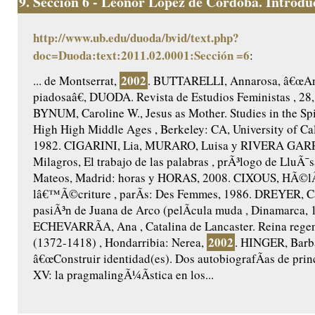
9.
Seccion 6 - Leonor López de Córdoba. Introduc
http://www.ub.edu/duoda/bvid/text.php?
doc=Duoda:text:2011.02.0001:Sección =6
:
2002
... de Montserrat,
. BUTTARELLI, Annarosa, â€œAnt
piadosaâ€, DUODA. Revista de Estudios Feministas , 28,
BYNUM, Caroline W., Jesus as Mother. Studies in the Spir
High High Middle Ages , Berkeley: CA, University of Cal
1982. CIGARINI, Lia, MURARO, Luisa y RIVERA GAR
Milagros, El trabajo de las palabras , prÃ³logo de LluÃ¯s
Mateos, Madrid: horas y HORAS, 2008. CIXOUS, HÃ©lÃ
lâ€™Ã©criture , parÃ­s: Des Femmes, 1986. DREYER, Ca
pasiÃ³n de Juana de Arco (pelÃ­cula muda , Dinamarca, 
ECHEVARRÃA, Ana , Catalina de Lancaster. Reina regent
2002
(1372-1418) , Hondarribia: Nerea,
. HINGER, Barb
â€œConstruir identidad(es). Dos autobiografÃ­as de princ
XV: la pragmalingÃ¼Ã­stica en los...