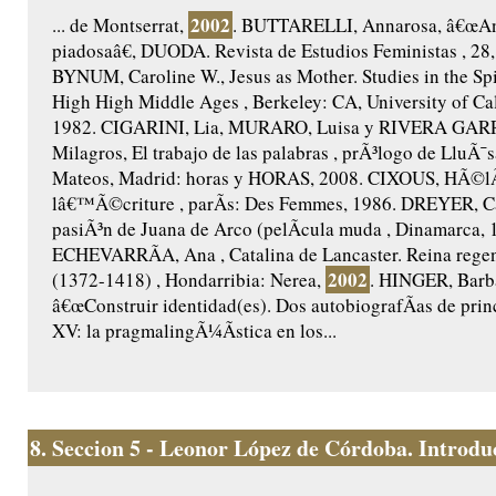
2002
... de Montserrat,
. BUTTARELLI, Annarosa, â€œAnt
piadosaâ€, DUODA. Revista de Estudios Feministas , 28,
BYNUM, Caroline W., Jesus as Mother. Studies in the Spir
High High Middle Ages , Berkeley: CA, University of Cal
1982. CIGARINI, Lia, MURARO, Luisa y RIVERA GAR
Milagros, El trabajo de las palabras , prÃ³logo de LluÃ¯s
Mateos, Madrid: horas y HORAS, 2008. CIXOUS, HÃ©lÃ
lâ€™Ã©criture , parÃ­s: Des Femmes, 1986. DREYER, Ca
pasiÃ³n de Juana de Arco (pelÃ­cula muda , Dinamarca, 
ECHEVARRÃA, Ana , Catalina de Lancaster. Reina regent
2002
(1372-1418) , Hondarribia: Nerea,
. HINGER, Barb
â€œConstruir identidad(es). Dos autobiografÃ­as de princ
XV: la pragmalingÃ¼Ã­stica en los...
8.
Seccion 5 - Leonor López de Córdoba. Introduc