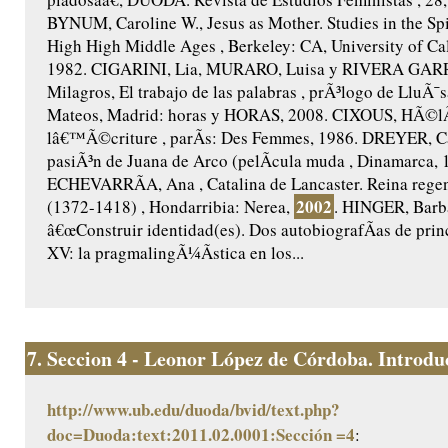
BYNUM, Caroline W., Jesus as Mother. Studies in the Spir
High High Middle Ages , Berkeley: CA, University of Cal
1982. CIGARINI, Lia, MURARO, Luisa y RIVERA GAR
Milagros, El trabajo de las palabras , prÃ³logo de LluÃ¯s
Mateos, Madrid: horas y HORAS, 2008. CIXOUS, HÃ©lÃ
lâ€™Ã©criture , parÃ­s: Des Femmes, 1986. DREYER, Ca
pasiÃ³n de Juana de Arco (pelÃ­cula muda , Dinamarca, 
ECHEVARRÃA, Ana , Catalina de Lancaster. Reina regent
2002
(1372-1418) , Hondarribia: Nerea,
. HINGER, Barb
â€œConstruir identidad(es). Dos autobiografÃ­as de princ
XV: la pragmalingÃ¼Ã­stica en los...
7.
Seccion 4 - Leonor López de Córdoba. Introduc
http://www.ub.edu/duoda/bvid/text.php?
doc=Duoda:text:2011.02.0001:Sección =4
: