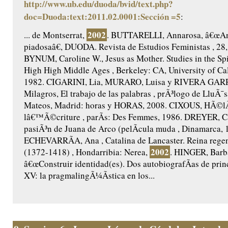
http://www.ub.edu/duoda/bvid/text.php?
doc=Duoda:text:2011.02.0001:Sección =5
:
2002
... de Montserrat,
. BUTTARELLI, Annarosa, â€œAnt
piadosaâ€, DUODA. Revista de Estudios Feministas , 28,
BYNUM, Caroline W., Jesus as Mother. Studies in the Spir
High High Middle Ages , Berkeley: CA, University of Cal
1982. CIGARINI, Lia, MURARO, Luisa y RIVERA GAR
Milagros, El trabajo de las palabras , prÃ³logo de LluÃ¯s
Mateos, Madrid: horas y HORAS, 2008. CIXOUS, HÃ©lÃ
lâ€™Ã©criture , parÃ­s: Des Femmes, 1986. DREYER, Ca
pasiÃ³n de Juana de Arco (pelÃ­cula muda , Dinamarca, 
ECHEVARRÃA, Ana , Catalina de Lancaster. Reina regent
2002
(1372-1418) , Hondarribia: Nerea,
. HINGER, Barb
â€œConstruir identidad(es). Dos autobiografÃ­as de princ
XV: la pragmalingÃ¼Ã­stica en los...