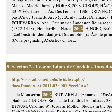
Mateos, Madrid: horas y HORAS, 2008. CIXOUS, HÃ©lÃ
lâ€™Ã©criture , parÃ­s: Des Femmes, 1986. DREYER, Ca
pasiÃ³n de Juana de Arco (pelÃ­cula muda , Dinamarca, 
ECHEVARRÃA, Ana , Catalina de Lancaster. Reina regent
2002
(1372-1418) , Hondarribia: Nerea,
. HINGER, Barb
â€œConstruir identidad(es). Dos autobiografÃ­as de princ
XV: la pragmalingÃ¼Ã­stica en los...
5.
Seccion 2 - Leonor López de Córdoba. Introduc
http://www.ub.edu/duoda/bvid/text.php?
doc=Duoda:text:2011.02.0001:Sección =2
:
2002
... de Montserrat,
. BUTTARELLI, Annarosa, â€œAnt
piadosaâ€, DUODA. Revista de Estudios Feministas , 28,
BYNUM, Caroline W., Jesus as Mother. Studies in the Spir
High High Middle Ages , Berkeley: CA, University of Cal