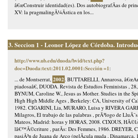
â€œConstruir identidad(es). Dos autobiografÃ­as de princ
XV: la pragmalingÃ¼Ã­stica en los...
3.
Seccion 1 - Leonor López de Córdoba. Introduc
http://www.ub.edu/duoda/bvid/text.php?
doc=Duoda:text:2011.02.0001:Sección =1
:
2002
... de Montserrat,
. BUTTARELLI, Annarosa, â€œAnt
piadosaâ€, DUODA. Revista de Estudios Feministas , 28,
BYNUM, Caroline W., Jesus as Mother. Studies in the Spir
High High Middle Ages , Berkeley: CA, University of Cal
1982. CIGARINI, Lia, MURARO, Luisa y RIVERA GAR
Milagros, El trabajo de las palabras , prÃ³logo de LluÃ¯s
Mateos, Madrid: horas y HORAS, 2008. CIXOUS, HÃ©lÃ
lâ€™Ã©criture , parÃ­s: Des Femmes, 1986. DREYER, Ca
pasiÃ³n de Juana de Arco (pelÃ­cula muda , Dinamarca, 