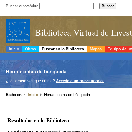
Buscar autora/obra
Biblioteca Virtual de Inve
Inicio
Obras
Buscar en la Biblioteca
Mapas
Equipo de in
Herramientas de búsqueda
¿La primera vez que entras?
Accede a un breve tutorial
.
Estás en
Inicio
Herramientas de búsqueda
Resultados en la Biblioteca
La búsqueda
retornó 39 resultados.