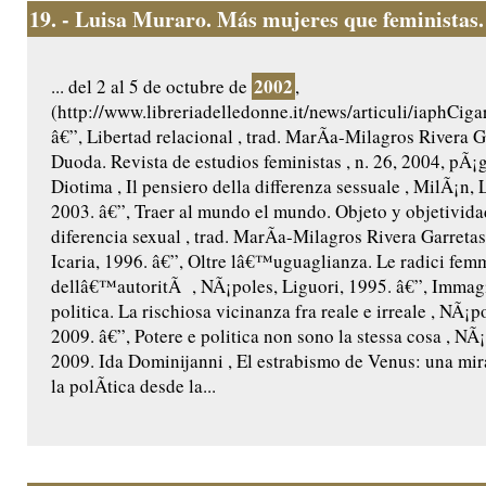
19.
- Luisa Muraro. Más mujeres que feministas.
2002
... del 2 al 5 de octubre de
,
(http://www.libreriadelledonne.it/news/articuli/iaphCi
â€”, Libertad relacional , trad. MarÃ­a-Milagros Rivera G
Duoda. Revista de estudios feministas , n. 26, 2004, pÃ¡g
Diotima , Il pensiero della differenza sessuale , MilÃ¡n, 
2003. â€”, Traer al mundo el mundo. Objeto y objetividad
diferencia sexual , trad. MarÃ­a-Milagros Rivera Garretas
Icaria, 1996. â€”, Oltre lâ€™uguaglianza. Le radici femm
dellâ€™autoritÃ , NÃ¡poles, Liguori, 1995. â€”, Immag
politica. La rischiosa vicinanza fra reale e irreale , NÃ¡p
2009. â€”, Potere e politica non sono la stessa cosa , NÃ¡
2009. Ida Dominijanni , El estrabismo de Venus: una mira
la polÃ­tica desde la...