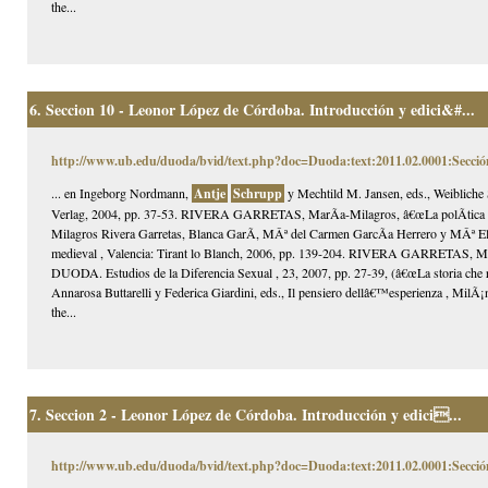
the...
6.
Seccion 10 - Leonor López de Córdoba. Introducción y edici&#...
http://www.ub.edu/duoda/bvid/text.php?doc=Duoda:text:2011.02.0001:Secció
... en Ingeborg Nordmann,
Antje
Schrupp
y Mechtild M. Jansen, eds., Weibliche 
Verlag, 2004, pp. 37-53. RIVERA GARRETAS, MarÃ­a-Milagros, â€œLa polÃ­tica sexu
Milagros Rivera Garretas, Blanca GarÃ­, MÂª del Carmen GarcÃ­a Herrero y MÂª Elisa
medieval , Valencia: Tirant lo Blanch, 2006, pp. 139-204. RIVERA GARRETAS, MarÃ­
DUODA. Estudios de la Diferencia Sexual , 23, 2007, pp. 27-39, (â€œLa storia che risc
Annarosa Buttarelli y Federica Giardini, eds., Il pensiero dellâ€™esperienza , MilÃ
the...
7.
Seccion 2 - Leonor López de Córdoba. Introducción y edici...
http://www.ub.edu/duoda/bvid/text.php?doc=Duoda:text:2011.02.0001:Secció