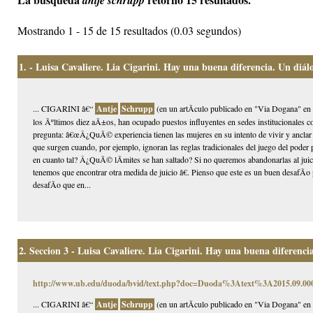
antje schrupp
Mostrando 1 - 15 de 15 resultados (0.03 segundos)
1.
- Luisa Cavaliere. Lia Cigarini. Hay una buena diferencia. Un diál
... CIGARINI â€“
Antje
Schrupp
(en un artÃ­culo publicado en "Via Dogana" en 
los Ãºltimos diez aÃ±os, han ocupado puestos influyentes en sedes institucionales co
pregunta: â€œÂ¿QuÃ© experiencia tienen las mujeres en su intento de vivir y anclar 
que surgen cuando, por ejemplo, ignoran las reglas tradicionales del juego del poder 
en cuanto tal? Â¿QuÃ© lÃ­mites se han saltado? Si no queremos abandonarlas al jui
tenemos que encontrar otra medida de juicio â€. Pienso que este es un buen desaf
desafÃ­o que en...
2.
Seccion 3 - Luisa Cavaliere. Lia Cigarini. Hay una buena diferenci
http://www.ub.edu/duoda/bvid/text.php?doc=Duoda%3Atext%3A2015.09.
... CIGARINI â€“
Antje
Schrupp
(en un artÃ­culo publicado en "Via Dogana" en 