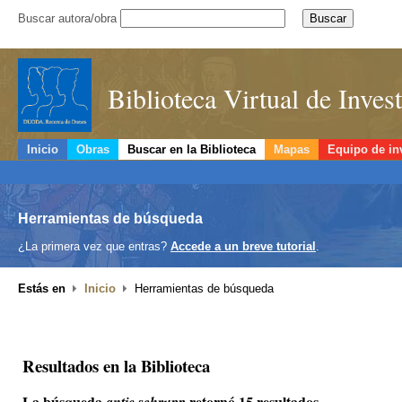
Buscar autora/obra
Biblioteca Virtual de Inve
Inicio
Obras
Buscar en la Biblioteca
Mapas
Equipo de in
Herramientas de búsqueda
¿La primera vez que entras?
Accede a un breve tutorial
.
Estás en
Inicio
Herramientas de búsqueda
Resultados en la Biblioteca
La búsqueda
retornó 15 resultados.