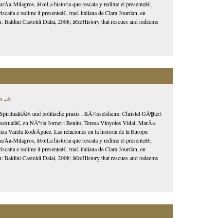
a-Milagros, â€œLa historia que rescata y redime el presenteâ€,
atta e redime il presenteâ€, trad. italiana de Clara Jourdan, en
¡n: Baldini Castoldi Dalai, 2008; â€œHistory that rescues and redeems
n =6
:
SpiritualitÃ¤t und politische praxis , RÃ¼sselsheim: Christel GÃ¶ttert
alâ€, en NÃºria Jornet i Benito, Teresa Vinyoles Vidal, MarÃ­a-
 Varela RodrÃ­guez, Las relaciones en la historia de la Europa
a-Milagros, â€œLa historia que rescata y redime el presenteâ€,
atta e redime il presenteâ€, trad. italiana de Clara Jourdan, en
¡n: Baldini Castoldi Dalai, 2008; â€œHistory that rescues and redeems