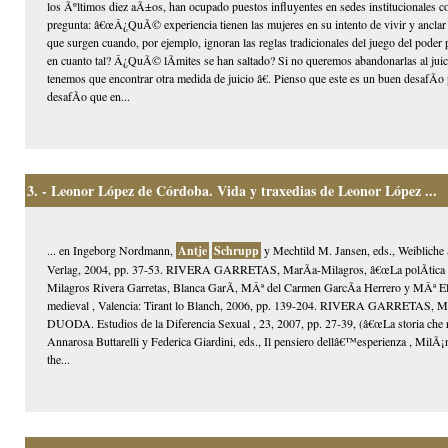
los Ãºltimos diez aÃ±os, han ocupado puestos influyentes en sedes institucionales co
pregunta: â€œÂ¿QuÃ© experiencia tienen las mujeres en su intento de vivir y anclar 
que surgen cuando, por ejemplo, ignoran las reglas tradicionales del juego del poder 
en cuanto tal? Â¿QuÃ© lÃ­mites se han saltado? Si no queremos abandonarlas al jui
tenemos que encontrar otra medida de juicio â€. Pienso que este es un buen desaf
desafÃ­o que en...
3.
- Leonor López de Córdoba. Vida y traxedias de Leonor López ...
... en Ingeborg Nordmann,
Antje
Schrupp
y Mechtild M. Jansen, eds., Weibliche 
Verlag, 2004, pp. 37-53. RIVERA GARRETAS, MarÃ­a-Milagros, â€œLa polÃ­tica sexu
Milagros Rivera Garretas, Blanca GarÃ­, MÂª del Carmen GarcÃ­a Herrero y MÂª Elisa
medieval , Valencia: Tirant lo Blanch, 2006, pp. 139-204. RIVERA GARRETAS, MarÃ­
DUODA. Estudios de la Diferencia Sexual , 23, 2007, pp. 27-39, (â€œLa storia che risc
Annarosa Buttarelli y Federica Giardini, eds., Il pensiero dellâ€™esperienza , MilÃ
the...