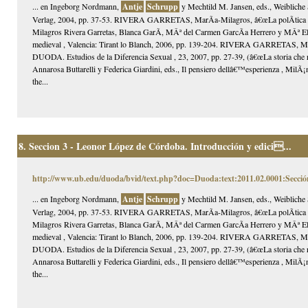
... en Ingeborg Nordmann,
Antje
Schrupp
y Mechtild M. Jansen, eds., Weibliche 
Verlag, 2004, pp. 37-53. RIVERA GARRETAS, MarÃ­a-Milagros, â€œLa polÃ­tica sexu
Milagros Rivera Garretas, Blanca GarÃ­, MÂª del Carmen GarcÃ­a Herrero y MÂª Elisa
medieval , Valencia: Tirant lo Blanch, 2006, pp. 139-204. RIVERA GARRETAS, MarÃ­
DUODA. Estudios de la Diferencia Sexual , 23, 2007, pp. 27-39, (â€œLa storia che risc
Annarosa Buttarelli y Federica Giardini, eds., Il pensiero dellâ€™esperienza , MilÃ
the...
8.
Seccion 3 - Leonor López de Córdoba. Introducción y edici...
http://www.ub.edu/duoda/bvid/text.php?doc=Duoda:text:2011.02.0001:Secció
... en Ingeborg Nordmann,
Antje
Schrupp
y Mechtild M. Jansen, eds., Weibliche 
Verlag, 2004, pp. 37-53. RIVERA GARRETAS, MarÃ­a-Milagros, â€œLa polÃ­tica sexu
Milagros Rivera Garretas, Blanca GarÃ­, MÂª del Carmen GarcÃ­a Herrero y MÂª Elisa
medieval , Valencia: Tirant lo Blanch, 2006, pp. 139-204. RIVERA GARRETAS, MarÃ­
DUODA. Estudios de la Diferencia Sexual , 23, 2007, pp. 27-39, (â€œLa storia che risc
Annarosa Buttarelli y Federica Giardini, eds., Il pensiero dellâ€™esperienza , MilÃ
the...