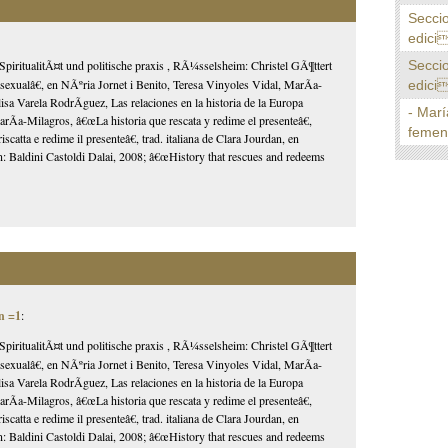
Secci
edici
Secci
SpiritualitÃ¤t und politische praxis , RÃ¼sselsheim: Christel GÃ¶ttert
alâ€, en NÃºria Jornet i Benito, Teresa Vinyoles Vidal, MarÃ­a-
edici
 Varela RodrÃ­guez, Las relaciones en la historia de la Europa
- Marí
a-Milagros, â€œLa historia que rescata y redime el presenteâ€,
femeni
atta e redime il presenteâ€, trad. italiana de Clara Jourdan, en
¡n: Baldini Castoldi Dalai, 2008; â€œHistory that rescues and redeems
n =1
:
SpiritualitÃ¤t und politische praxis , RÃ¼sselsheim: Christel GÃ¶ttert
alâ€, en NÃºria Jornet i Benito, Teresa Vinyoles Vidal, MarÃ­a-
 Varela RodrÃ­guez, Las relaciones en la historia de la Europa
a-Milagros, â€œLa historia que rescata y redime el presenteâ€,
atta e redime il presenteâ€, trad. italiana de Clara Jourdan, en
¡n: Baldini Castoldi Dalai, 2008; â€œHistory that rescues and redeems