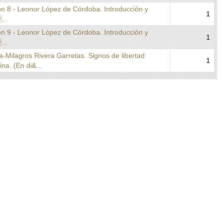
on 8 - Leonor López de Córdoba. Introducción y
1
...
on 9 - Leonor López de Córdoba. Introducción y
1
...
a-Milagros Rivera Garretas. Signos de libertad
1
na. (En di&...