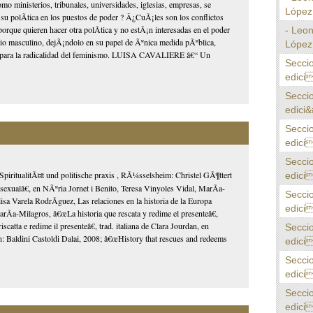
mo ministerios, tribunales, universidades, iglesias, empresas, se
López 
su polÃ­tica en los puestos de poder ? Â¿CuÃ¡les son los conflictos
porque quieren hacer otra polÃ­tica y no estÃ¡n interesadas en el poder
- Leo
cio masculino, dejÃ¡ndolo en su papel de Ãºnica medida pÃºblica,
López 
Ã­o para la radicalidad del feminismo. LUISA CAVALIERE â€“ Un
Secci
edici
Secci
edici&
Secci
edici
Secci
SpiritualitÃ¤t und politische praxis , RÃ¼sselsheim: Christel GÃ¶ttert
edici
alâ€, en NÃºria Jornet i Benito, Teresa Vinyoles Vidal, MarÃ­a-
Secci
 Varela RodrÃ­guez, Las relaciones en la historia de la Europa
edici
a-Milagros, â€œLa historia que rescata y redime el presenteâ€,
atta e redime il presenteâ€, trad. italiana de Clara Jourdan, en
Secci
¡n: Baldini Castoldi Dalai, 2008; â€œHistory that rescues and redeems
edici
Secci
edici
Secci
edici