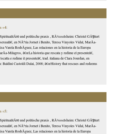
n =4
:
SpiritualitÃ¤t und politische praxis , RÃ¼sselsheim: Christel GÃ¶ttert
alâ€, en NÃºria Jornet i Benito, Teresa Vinyoles Vidal, MarÃ­a-
 Varela RodrÃ­guez, Las relaciones en la historia de la Europa
a-Milagros, â€œLa historia que rescata y redime el presenteâ€,
atta e redime il presenteâ€, trad. italiana de Clara Jourdan, en
¡n: Baldini Castoldi Dalai, 2008; â€œHistory that rescues and redeems
n =5
:
SpiritualitÃ¤t und politische praxis , RÃ¼sselsheim: Christel GÃ¶ttert
alâ€, en NÃºria Jornet i Benito, Teresa Vinyoles Vidal, MarÃ­a-
 Varela RodrÃ­guez, Las relaciones en la historia de la Europa