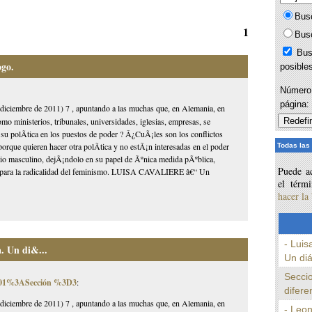
Bus
1
Bus
Bus
ogo.
posible
Número 
página
diciembre de 2011) 7 , apuntando a las muchas que, en Alemania, en
mo ministerios, tribunales, universidades, iglesias, empresas, se
su polÃ­tica en los puestos de poder ? Â¿CuÃ¡les son los conflictos
porque quieren hacer otra polÃ­tica y no estÃ¡n interesadas en el poder
Todas las
cio masculino, dejÃ¡ndolo en su papel de Ãºnica medida pÃºblica,
Puede ac
Ã­o para la radicalidad del feminismo. LUISA CAVALIERE â€“ Un
el térm
hacer la
- Luis
a. Un di&...
Un diá
Seccio
0001%3ASección %3D3
:
difere
diciembre de 2011) 7 , apuntando a las muchas que, en Alemania, en
- Leo