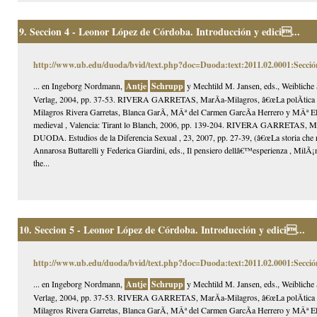
9.
Seccion 4 - Leonor López de Córdoba. Introducción y edici...
http://www.ub.edu/duoda/bvid/text.php?doc=Duoda:text:2011.02.0001:Secció
... en Ingeborg Nordmann,
Antje
Schrupp
y Mechtild M. Jansen, eds., Weibliche 
Verlag, 2004, pp. 37-53. RIVERA GARRETAS, MarÃ­a-Milagros, â€œLa polÃ­tica sexu
Milagros Rivera Garretas, Blanca GarÃ­, MÂª del Carmen GarcÃ­a Herrero y MÂª Elisa
medieval , Valencia: Tirant lo Blanch, 2006, pp. 139-204. RIVERA GARRETAS, MarÃ­
DUODA. Estudios de la Diferencia Sexual , 23, 2007, pp. 27-39, (â€œLa storia che risc
Annarosa Buttarelli y Federica Giardini, eds., Il pensiero dellâ€™esperienza , MilÃ
the...
10.
Seccion 5 - Leonor López de Córdoba. Introducción y edici...
http://www.ub.edu/duoda/bvid/text.php?doc=Duoda:text:2011.02.0001:Secció
... en Ingeborg Nordmann,
Antje
Schrupp
y Mechtild M. Jansen, eds., Weibliche 
Verlag, 2004, pp. 37-53. RIVERA GARRETAS, MarÃ­a-Milagros, â€œLa polÃ­tica sexu
Milagros Rivera Garretas, Blanca GarÃ­, MÂª del Carmen GarcÃ­a Herrero y MÂª Elisa