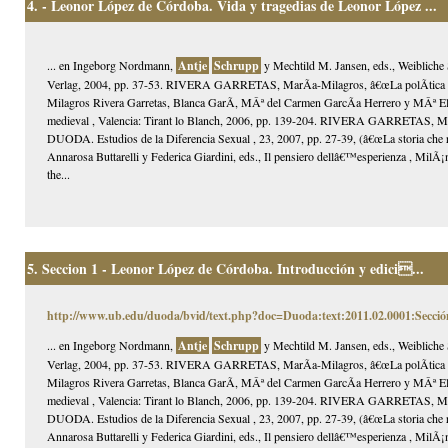
4.
- Leonor López de Córdoba. Vida y tragedias de Leonor López ...
... en Ingeborg Nordmann,
Antje
Schrupp
y Mechtild M. Jansen, eds., Weibliche 
Verlag, 2004, pp. 37-53. RIVERA GARRETAS, MarÃ­a-Milagros, â€œLa polÃ­tica sexu
Milagros Rivera Garretas, Blanca GarÃ­, MÂª del Carmen GarcÃ­a Herrero y MÂª Elisa
medieval , Valencia: Tirant lo Blanch, 2006, pp. 139-204. RIVERA GARRETAS, MarÃ­
DUODA. Estudios de la Diferencia Sexual , 23, 2007, pp. 27-39, (â€œLa storia che risc
Annarosa Buttarelli y Federica Giardini, eds., Il pensiero dellâ€™esperienza , MilÃ
the...
5.
Seccion 1 - Leonor López de Córdoba. Introducción y edici...
http://www.ub.edu/duoda/bvid/text.php?doc=Duoda:text:2011.02.0001:Secció
... en Ingeborg Nordmann,
Antje
Schrupp
y Mechtild M. Jansen, eds., Weibliche 
Verlag, 2004, pp. 37-53. RIVERA GARRETAS, MarÃ­a-Milagros, â€œLa polÃ­tica sexu
Milagros Rivera Garretas, Blanca GarÃ­, MÂª del Carmen GarcÃ­a Herrero y MÂª Elisa
medieval , Valencia: Tirant lo Blanch, 2006, pp. 139-204. RIVERA GARRETAS, MarÃ­
DUODA. Estudios de la Diferencia Sexual , 23, 2007, pp. 27-39, (â€œLa storia che risc
Annarosa Buttarelli y Federica Giardini, eds., Il pensiero dellâ€™esperienza , MilÃ