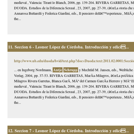
medieval , Valencia: Tirant lo Blanch, 2006, pp. 139-204. RIVERA GARRETAS, MarÃ­
DUODA. Estudios de la Diferencia Sexual , 23, 2007, pp. 27-39, (â€œLa storia che risc
Annarosa Buttarelli y Federica Giardini, eds., Il pensiero dellâ€™esperienza , MilÃ
the...
11.
Seccion 6 - Leonor López de Córdoba. Introducción y edici...
http://www.ub.edu/duoda/bvid/text.php?doc=Duoda:text:2011.02.0001:Secció
... en Ingeborg Nordmann,
Antje
Schrupp
y Mechtild M. Jansen, eds., Weibliche 
Verlag, 2004, pp. 37-53. RIVERA GARRETAS, MarÃ­a-Milagros, â€œLa polÃ­tica sexu
Milagros Rivera Garretas, Blanca GarÃ­, MÂª del Carmen GarcÃ­a Herrero y MÂª Elisa
medieval , Valencia: Tirant lo Blanch, 2006, pp. 139-204. RIVERA GARRETAS, MarÃ­
DUODA. Estudios de la Diferencia Sexual , 23, 2007, pp. 27-39, (â€œLa storia che risc
Annarosa Buttarelli y Federica Giardini, eds., Il pensiero dellâ€™esperienza , MilÃ
the...
12.
Seccion 7 - Leonor López de Córdoba. Introducción y edici...