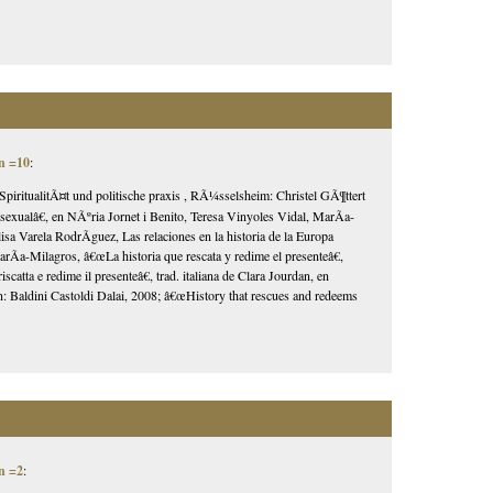
n =10
:
SpiritualitÃ¤t und politische praxis , RÃ¼sselsheim: Christel GÃ¶ttert
alâ€, en NÃºria Jornet i Benito, Teresa Vinyoles Vidal, MarÃ­a-
 Varela RodrÃ­guez, Las relaciones en la historia de la Europa
a-Milagros, â€œLa historia que rescata y redime el presenteâ€,
atta e redime il presenteâ€, trad. italiana de Clara Jourdan, en
¡n: Baldini Castoldi Dalai, 2008; â€œHistory that rescues and redeems
n =2
: