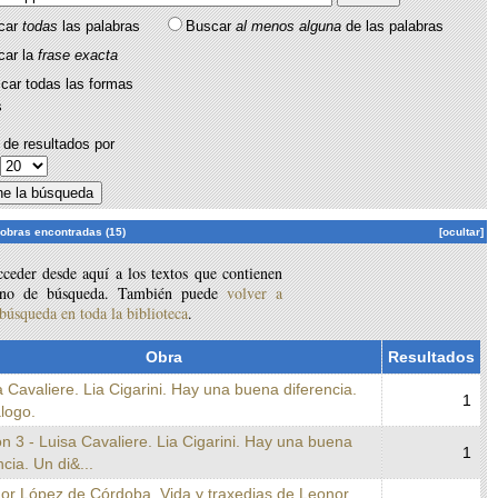
car
todas
las palabras
Buscar
al menos alguna
de las palabras
car la
frase exacta
car todas las formas
s
de resultados por
:
 obras encontradas (15)
[ocultar]
ceder desde aquí a los textos que contienen
ino de búsqueda. También puede
volver a
 búsqueda en toda la biblioteca
.
Obra
Resultados
a Cavaliere. Lia Cigarini. Hay una buena diferencia.
1
logo.
n 3 - Luisa Cavaliere. Lia Cigarini. Hay una buena
1
ncia. Un di&...
nor López de Córdoba. Vida y traxedias de Leonor