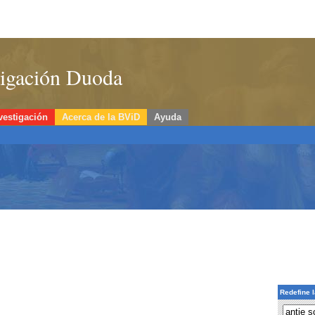
stigación Duoda
vestigación
Acerca de la BViD
Ayuda
Redefine 