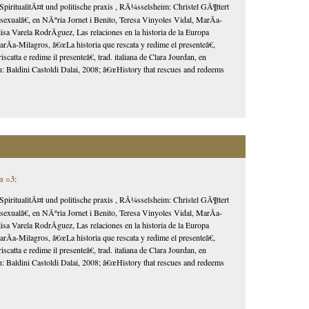
SpiritualitÃ¤t und politische praxis , RÃ¼sselsheim: Christel GÃ¶ttert
alâ€, en NÃºria Jornet i Benito, Teresa Vinyoles Vidal, MarÃ­a-
 Varela RodrÃ­guez, Las relaciones en la historia de la Europa
a-Milagros, â€œLa historia que rescata y redime el presenteâ€,
atta e redime il presenteâ€, trad. italiana de Clara Jourdan, en
¡n: Baldini Castoldi Dalai, 2008; â€œHistory that rescues and redeems
n =3
:
SpiritualitÃ¤t und politische praxis , RÃ¼sselsheim: Christel GÃ¶ttert
alâ€, en NÃºria Jornet i Benito, Teresa Vinyoles Vidal, MarÃ­a-
 Varela RodrÃ­guez, Las relaciones en la historia de la Europa
a-Milagros, â€œLa historia que rescata y redime el presenteâ€,
atta e redime il presenteâ€, trad. italiana de Clara Jourdan, en
¡n: Baldini Castoldi Dalai, 2008; â€œHistory that rescues and redeems