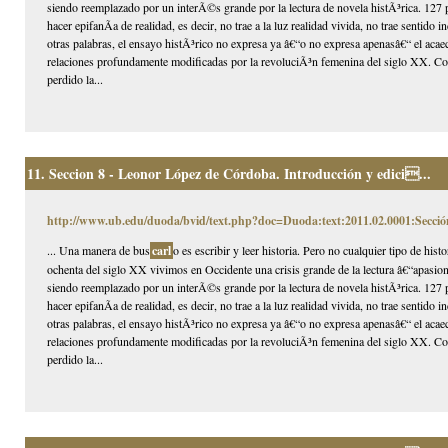
siendo reemplazado por un interÃ©s grande por la lectura de novela histÃ³rica. 127 p
hacer epifanÃ­a de realidad, es decir, no trae a la luz realidad vivida, no trae sentido
otras palabras, el ensayo histÃ³rico no expresa ya â€“o no expresa apenasâ€“ el acaec
relaciones profundamente modificadas por la revoluciÃ³n femenina del siglo XX. Com
perdido la...
11.
Seccion 8 - Leonor López de Córdoba. Introducción y edici...
http://www.ub.edu/duoda/bvid/text.php?doc=Duoda:text:2011.02.0001:Secció
... Una manera de bus
carl
o es escribir y leer historia. Pero no cualquier tipo de hi
ochenta del siglo XX vivimos en Occidente una crisis grande de la lectura â€“apasion
siendo reemplazado por un interÃ©s grande por la lectura de novela histÃ³rica. 127 p
hacer epifanÃ­a de realidad, es decir, no trae a la luz realidad vivida, no trae sentido
otras palabras, el ensayo histÃ³rico no expresa ya â€“o no expresa apenasâ€“ el acaec
relaciones profundamente modificadas por la revoluciÃ³n femenina del siglo XX. Com
perdido la...