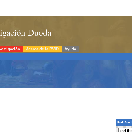
stigación Duoda
vestigación
Acerca de la BViD
Ayuda
Redefine 