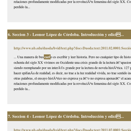
relaciones profundamente modificadas por la revoluciÃ³n femenina del siglo XX. Com
perdido la...
6.
Seccion 3 - Leonor López de Córdoba. Introducción y edici...
http://www.ub.edu/duoda/bvid/text.php?doc=Duoda:text:2011.02.0001:Secció
... Una manera de bus
carl
o es escribir y leer historia. Pero no cualquier tipo de hi
ochenta del siglo XX vivimos en Occidente una crisis grande de la lectura â€“apasion
siendo reemplazado por un interÃ©s grande por la lectura de novela histÃ³rica. 127 p
hacer epifanÃ­a de realidad, es decir, no trae a la luz realidad vivida, no trae sentido
otras palabras, el ensayo histÃ³rico no expresa ya â€“o no expresa apenasâ€“ el acaec
relaciones profundamente modificadas por la revoluciÃ³n femenina del siglo XX. Com
perdido la...
7.
Seccion 4 - Leonor López de Córdoba. Introducción y edici...
http://www.ub.edu/duoda/bvid/text.php?doc=Duoda:text:2011.02.0001:Secció