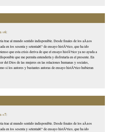
n =6
:
storia trae al mundo sentido indisponible. Desde finales de los aÃ±os
ada en los sesenta y setentaâ€“ de ensayo histÃ³rico, que ha ido
ienso que esta crisis deriva de que el ensayo histÃ³rico ya no ayuda a
 indisponible que me permita entenderla y disfrutarla en el presente. En
er del Dios de las mujeres en las relaciones humanas y sociales,
o si los autores y bastantes autoras de ensayo histÃ³rico hubieran
n =7
:
storia trae al mundo sentido indisponible. Desde finales de los aÃ±os
ada en los sesenta y setentaâ€“ de ensayo histÃ³rico, que ha ido