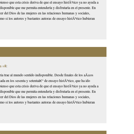
ienso que esta crisis deriva de que el ensayo histÃ³rico ya no ayuda a
 indisponible que me permita entenderla y disfrutarla en el presente. En
er del Dios de las mujeres en las relaciones humanas y sociales,
o si los autores y bastantes autoras de ensayo histÃ³rico hubieran
n =8
:
storia trae al mundo sentido indisponible. Desde finales de los aÃ±os
ada en los sesenta y setentaâ€“ de ensayo histÃ³rico, que ha ido
ienso que esta crisis deriva de que el ensayo histÃ³rico ya no ayuda a
 indisponible que me permita entenderla y disfrutarla en el presente. En
er del Dios de las mujeres en las relaciones humanas y sociales,
o si los autores y bastantes autoras de ensayo histÃ³rico hubieran