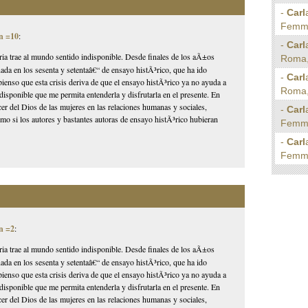
-
Carl
Femmin
n =10
:
-
Carl
storia trae al mundo sentido indisponible. Desde finales de los aÃ±os
Roma, 
ada en los sesenta y setentaâ€“ de ensayo histÃ³rico, que ha ido
-
Carl
ienso que esta crisis deriva de que el ensayo histÃ³rico ya no ayuda a
Roma, 
 indisponible que me permita entenderla y disfrutarla en el presente. En
er del Dios de las mujeres en las relaciones humanas y sociales,
-
Carl
o si los autores y bastantes autoras de ensayo histÃ³rico hubieran
Femmin
-
Carl
Femmin
n =2
:
storia trae al mundo sentido indisponible. Desde finales de los aÃ±os
ada en los sesenta y setentaâ€“ de ensayo histÃ³rico, que ha ido
ienso que esta crisis deriva de que el ensayo histÃ³rico ya no ayuda a
 indisponible que me permita entenderla y disfrutarla en el presente. En
er del Dios de las mujeres en las relaciones humanas y sociales,