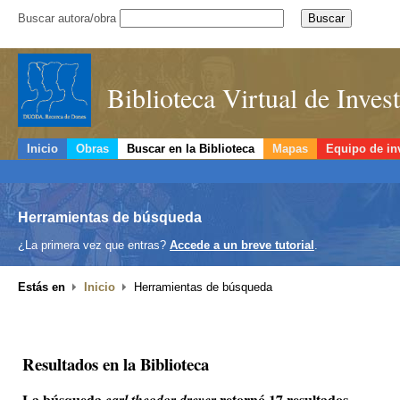
Buscar autora/obra
Biblioteca Virtual de Inve
Inicio
Obras
Buscar en la Biblioteca
Mapas
Equipo de in
Herramientas de búsqueda
¿La primera vez que entras?
Accede a un breve tutorial
.
Estás en
Inicio
Herramientas de búsqueda
Resultados en la Biblioteca
La búsqueda
retornó 17 resultados.