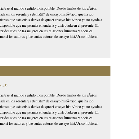
storia trae al mundo sentido indisponible. Desde finales de los aÃ±os
ada en los sesenta y setentaâ€“ de ensayo histÃ³rico, que ha ido
ienso que esta crisis deriva de que el ensayo histÃ³rico ya no ayuda a
 indisponible que me permita entenderla y disfrutarla en el presente. En
er del Dios de las mujeres en las relaciones humanas y sociales,
o si los autores y bastantes autoras de ensayo histÃ³rico hubieran
n =5
:
storia trae al mundo sentido indisponible. Desde finales de los aÃ±os
ada en los sesenta y setentaâ€“ de ensayo histÃ³rico, que ha ido
ienso que esta crisis deriva de que el ensayo histÃ³rico ya no ayuda a
 indisponible que me permita entenderla y disfrutarla en el presente. En
er del Dios de las mujeres en las relaciones humanas y sociales,
o si los autores y bastantes autoras de ensayo histÃ³rico hubieran