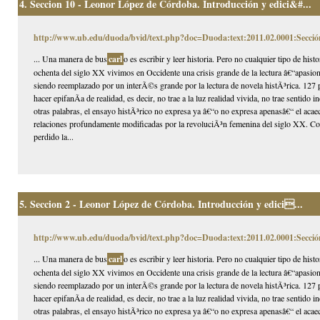
4.
Seccion 10 - Leonor López de Córdoba. Introducción y edici&#...
http://www.ub.edu/duoda/bvid/text.php?doc=Duoda:text:2011.02.0001:Secció
... Una manera de bus
carl
o es escribir y leer historia. Pero no cualquier tipo de hi
ochenta del siglo XX vivimos en Occidente una crisis grande de la lectura â€“apasion
siendo reemplazado por un interÃ©s grande por la lectura de novela histÃ³rica. 127 p
hacer epifanÃ­a de realidad, es decir, no trae a la luz realidad vivida, no trae sentido
otras palabras, el ensayo histÃ³rico no expresa ya â€“o no expresa apenasâ€“ el acaec
relaciones profundamente modificadas por la revoluciÃ³n femenina del siglo XX. Com
perdido la...
5.
Seccion 2 - Leonor López de Córdoba. Introducción y edici...
http://www.ub.edu/duoda/bvid/text.php?doc=Duoda:text:2011.02.0001:Secció
... Una manera de bus
carl
o es escribir y leer historia. Pero no cualquier tipo de hi
ochenta del siglo XX vivimos en Occidente una crisis grande de la lectura â€“apasion
siendo reemplazado por un interÃ©s grande por la lectura de novela histÃ³rica. 127 p
hacer epifanÃ­a de realidad, es decir, no trae a la luz realidad vivida, no trae sentido
otras palabras, el ensayo histÃ³rico no expresa ya â€“o no expresa apenasâ€“ el acaec