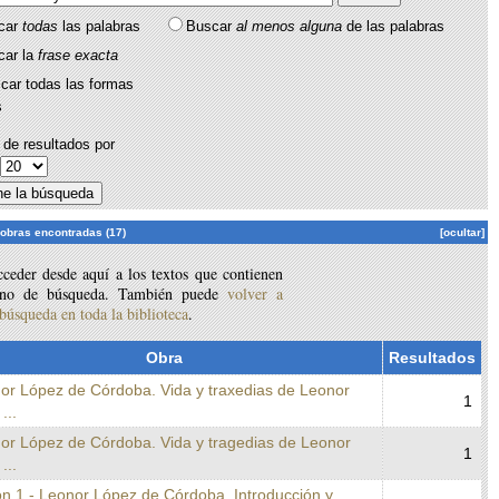
car
todas
las palabras
Buscar
al menos alguna
de las palabras
car la
frase exacta
car todas las formas
s
de resultados por
:
 obras encontradas (17)
[ocultar]
ceder desde aquí a los textos que contienen
ino de búsqueda. También puede
volver a
 búsqueda en toda la biblioteca
.
Obra
Resultados
nor López de Córdoba. Vida y traxedias de Leonor
1
...
nor López de Córdoba. Vida y tragedias de Leonor
1
...
on 1 - Leonor López de Córdoba. Introducción y