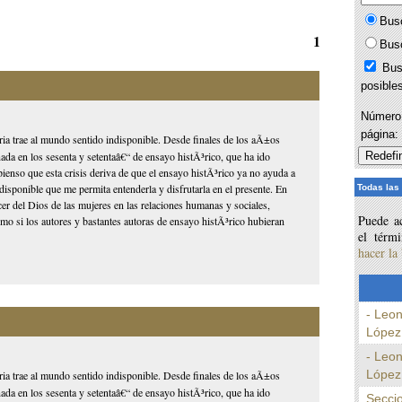
Bus
1
Bus
Bus
posible
Número 
página
storia trae al mundo sentido indisponible. Desde finales de los aÃ±os
ada en los sesenta y setentaâ€“ de ensayo histÃ³rico, que ha ido
ienso que esta crisis deriva de que el ensayo histÃ³rico ya no ayuda a
 indisponible que me permita entenderla y disfrutarla en el presente. En
Todas las
er del Dios de las mujeres en las relaciones humanas y sociales,
Puede ac
o si los autores y bastantes autoras de ensayo histÃ³rico hubieran
el térm
hacer la
- Leo
López 
- Leo
López 
storia trae al mundo sentido indisponible. Desde finales de los aÃ±os
ada en los sesenta y setentaâ€“ de ensayo histÃ³rico, que ha ido
Secci