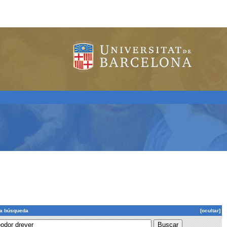
la búsqueda
[ocultar]