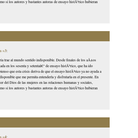
o si los autores y bastantes autoras de ensayo histÃ³rico hubieran
n =3
:
storia trae al mundo sentido indisponible. Desde finales de los aÃ±os
ada en los sesenta y setentaâ€“ de ensayo histÃ³rico, que ha ido
ienso que esta crisis deriva de que el ensayo histÃ³rico ya no ayuda a
 indisponible que me permita entenderla y disfrutarla en el presente. En
er del Dios de las mujeres en las relaciones humanas y sociales,
o si los autores y bastantes autoras de ensayo histÃ³rico hubieran
n =4
: