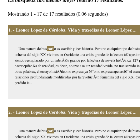
carl theodor dreyer
Mostrando 1 - 17 de 17 resultados (0.06 segundos)
1.
- Leonor López de Córdoba. Vida y traxedias de Leonor López ...
... Una manera de bus
carl
o es escribir y leer historia. Pero no cualquier tipo de hi
ochenta del siglo XX vivimos en Occidente una crisis grande de la lectura â€“apasion
siendo reemplazado por un interÃ©s grande por la lectura de novela histÃ³rica. 127 p
hacer epifanÃ­a de realidad, es decir, no trae a la luz realidad vivida, no trae sentido
otras palabras, el ensayo histÃ³rico no expresa ya â€“o no expresa apenasâ€“ el acaec
relaciones profundamente modificadas por la revoluciÃ³n femenina del siglo XX. Com
perdido la...
2.
- Leonor López de Córdoba. Vida y tragedias de Leonor López ...
... Una manera de bus
carl
o es escribir y leer historia. Pero no cualquier tipo de hi
ochenta del siglo XX vivimos en Occidente una crisis grande de la lectura â€“apasion