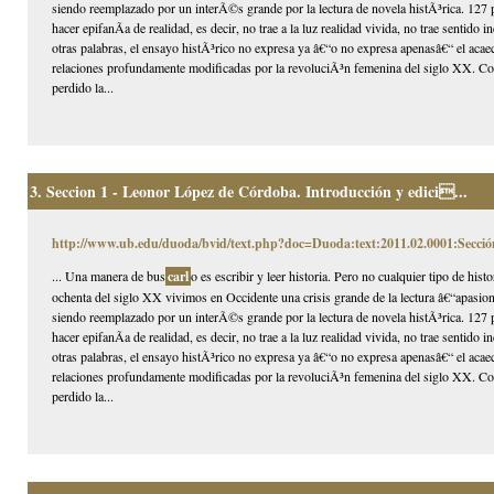
siendo reemplazado por un interÃ©s grande por la lectura de novela histÃ³rica. 127 p
hacer epifanÃ­a de realidad, es decir, no trae a la luz realidad vivida, no trae sentido
otras palabras, el ensayo histÃ³rico no expresa ya â€“o no expresa apenasâ€“ el acaec
relaciones profundamente modificadas por la revoluciÃ³n femenina del siglo XX. Com
perdido la...
3.
Seccion 1 - Leonor López de Córdoba. Introducción y edici...
http://www.ub.edu/duoda/bvid/text.php?doc=Duoda:text:2011.02.0001:Secció
... Una manera de bus
carl
o es escribir y leer historia. Pero no cualquier tipo de hi
ochenta del siglo XX vivimos en Occidente una crisis grande de la lectura â€“apasion
siendo reemplazado por un interÃ©s grande por la lectura de novela histÃ³rica. 127 p
hacer epifanÃ­a de realidad, es decir, no trae a la luz realidad vivida, no trae sentido
otras palabras, el ensayo histÃ³rico no expresa ya â€“o no expresa apenasâ€“ el acaec
relaciones profundamente modificadas por la revoluciÃ³n femenina del siglo XX. Com
perdido la...