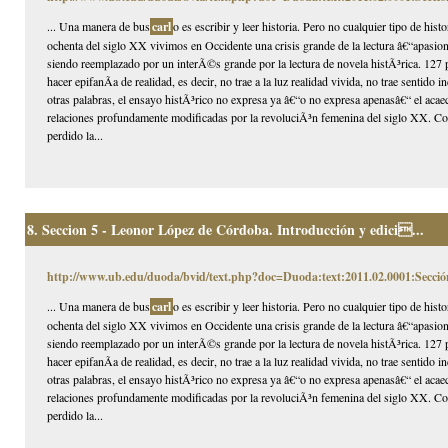
... Una manera de bus
carl
o es escribir y leer historia. Pero no cualquier tipo de hi
ochenta del siglo XX vivimos en Occidente una crisis grande de la lectura â€“apasion
siendo reemplazado por un interÃ©s grande por la lectura de novela histÃ³rica. 127 p
hacer epifanÃ­a de realidad, es decir, no trae a la luz realidad vivida, no trae sentido
otras palabras, el ensayo histÃ³rico no expresa ya â€“o no expresa apenasâ€“ el acaec
relaciones profundamente modificadas por la revoluciÃ³n femenina del siglo XX. Com
perdido la...
8.
Seccion 5 - Leonor López de Córdoba. Introducción y edici...
http://www.ub.edu/duoda/bvid/text.php?doc=Duoda:text:2011.02.0001:Secció
... Una manera de bus
carl
o es escribir y leer historia. Pero no cualquier tipo de hi
ochenta del siglo XX vivimos en Occidente una crisis grande de la lectura â€“apasion
siendo reemplazado por un interÃ©s grande por la lectura de novela histÃ³rica. 127 p
hacer epifanÃ­a de realidad, es decir, no trae a la luz realidad vivida, no trae sentido
otras palabras, el ensayo histÃ³rico no expresa ya â€“o no expresa apenasâ€“ el acaec
relaciones profundamente modificadas por la revoluciÃ³n femenina del siglo XX. Com
perdido la...