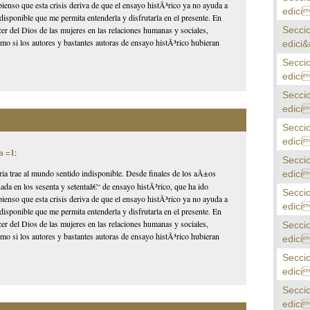
ienso que esta crisis deriva de que el ensayo histÃ³rico ya no ayuda a
edici
 indisponible que me permita entenderla y disfrutarla en el presente. En
Secci
er del Dios de las mujeres en las relaciones humanas y sociales,
o si los autores y bastantes autoras de ensayo histÃ³rico hubieran
edici&
Secci
edici
Secci
edici
Secci
edici
n =1
:
Secci
storia trae al mundo sentido indisponible. Desde finales de los aÃ±os
edici
ada en los sesenta y setentaâ€“ de ensayo histÃ³rico, que ha ido
Secci
ienso que esta crisis deriva de que el ensayo histÃ³rico ya no ayuda a
edici
 indisponible que me permita entenderla y disfrutarla en el presente. En
er del Dios de las mujeres en las relaciones humanas y sociales,
Secci
o si los autores y bastantes autoras de ensayo histÃ³rico hubieran
edici
Secci
edici
Secci
edici