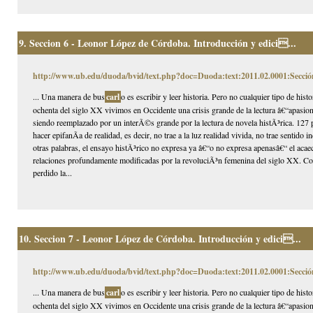
9.
Seccion 6 - Leonor López de Córdoba. Introducción y edici...
http://www.ub.edu/duoda/bvid/text.php?doc=Duoda:text:2011.02.0001:Secció
... Una manera de bus
carl
o es escribir y leer historia. Pero no cualquier tipo de hi
ochenta del siglo XX vivimos en Occidente una crisis grande de la lectura â€“apasion
siendo reemplazado por un interÃ©s grande por la lectura de novela histÃ³rica. 127 p
hacer epifanÃ­a de realidad, es decir, no trae a la luz realidad vivida, no trae sentido
otras palabras, el ensayo histÃ³rico no expresa ya â€“o no expresa apenasâ€“ el acaec
relaciones profundamente modificadas por la revoluciÃ³n femenina del siglo XX. Com
perdido la...
10.
Seccion 7 - Leonor López de Córdoba. Introducción y edici...
http://www.ub.edu/duoda/bvid/text.php?doc=Duoda:text:2011.02.0001:Secció
... Una manera de bus
carl
o es escribir y leer historia. Pero no cualquier tipo de hi
ochenta del siglo XX vivimos en Occidente una crisis grande de la lectura â€“apasion