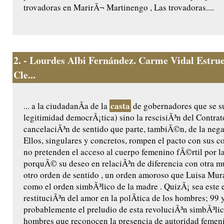
trovadoras en MarirÃ¬ Martinengo , Las trovadoras....
2.
- Lourdes Albi Fernández. Carme Vidal Estrue
Cle...
casta
... a la ciudadanÃ­a de la
de gobernadores que se s
legitimidad democrÃ¡tica) sino la rescisiÃ³n del Contrat
cancelaciÃ³n de sentido que parte, tambiÃ©n, de la nega
Ellos, singulares y concretos, rompen el pacto con sus 
no pretenden el acceso al cuerpo femenino fÃ©rtil por la
porquÃ© su deseo en relaciÃ³n de diferencia con otra mu
otro orden de sentido , un orden amoroso que Luisa Mu
como el orden simbÃ³lico de la madre . QuizÃ¡ sea este e
restituciÃ³n del amor en la polÃ­tica de los hombres; 99 
probablemente el preludio de esta revoluciÃ³n simbÃ³lic
hombres que reconocen la presencia de autoridad femen