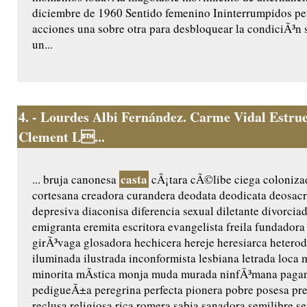
diciembre de 1960 Sentido femenino Ininterrumpidos p
acciones una sobre otra para desbloquear la condiciÃ³n
un...
4.
- Lourdes Albi Fernández. Carme Vidal Estrue
Clement L...
casta
... bruja canonesa
cÃ¡tara cÃ©libe ciega coloniza
cortesana creadora curandera deodata deodicata deosacr
depresiva diaconisa diferencia sexual diletante divorci
emigranta eremita escritora evangelista freila fundado
girÃ³vaga glosadora hechicera hereje heresiarca hetero
iluminada ilustrada inconformista lesbiana letrada loc
minorita mÃ­stica monja muda murada ninfÃ³mana paga
pedigueÃ±a peregrina perfecta pionera pobre posesa pre
reclusa religiosa rica romera sabia sanadora semilibre s