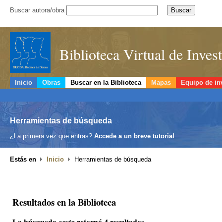
Buscar autora/obra
Biblioteca Virtual de Inve
Inicio
Obras
Buscar en la Biblioteca
Mapas
Equipo de in
Herramientas de búsqueda
¿La primera vez que entras?
Accede a un breve tutorial
.
Estás en
Inicio
Herramientas de búsqueda
Resultados en la Biblioteca
La búsqueda
retornó 4 resultados.