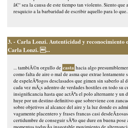
â€“ sea la causa de este tiempo tan violento. Siento que 
resquicio a la barbaridad de escribir aquello para lo que..
3.
- Carla Lonzi. Autenticidad y reconocimiento e
Carla Lonzi. ...
casta
... tambiÃ©n orgullo de
hacia algo presumiblemen
como falta de aire o mal de asma que extrae lentamente s
de espeleÃ³logos desclasados que gimen sin saberlo al 
cada vez mÃ¡s adentro de verdades hostiles en todo su c
insignificancia hasta que actÃºa el polo alternante y un d
huye por un destino definitivo que sobreviene con zanca
sobre objetivos al alcance del aire y la luz donde es adm
vagamente placentero y frases francas casi desdeÃ±osas e
certidumbre de conseguir sÃ³lo que dure en buena pose
momentos todavÃ­a inagotable movimiento de alternancia