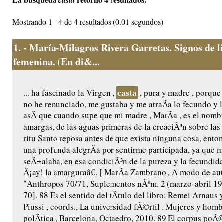
casta
Mostrando 1 - 4 de 4 resultados (0.01 segundos)
1.
- María-Milagros Rivera Garretas. Signos de l
femenina. (En di&...
casta
... ha fascinado la Virgen ,
, pura y madre , porque
no he renunciado, me gustaba y me atraÃ­a lo fecundo y lo
asÃ­ que cuando supe que mi madre , MarÃ­a , es el nomb
amargas, de las aguas primeras de la creaciÃ³n sobre las
ritu Santo reposa antes de que exista ninguna cosa, ento
una profunda alegrÃ­a por sentirme participada, ya que 
seÃ±alaba, en esa condiciÃ³n de la pureza y la fecundi
Â¡ay! la amarguraâ€. [ MarÃ­a Zambrano , A modo de aut
"Anthropos 70/71, Suplementos nÃºm. 2 (marzo-abril 19
70]. 88 Es el sentido del tÃ­tulo del libro: Remei Arnau
Piussi , coords., La universidad fÃ©rtil . Mujeres y hom
polÃ­tica , Barcelona, Octaedro, 2010. 89 El corpus poÃ©