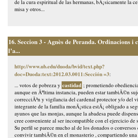
de la cura espiritual de las hermanas, bÃ¡sicamente la ce
misa y otros...
16.
Seccion 3 - Agnès de Peranda. Ordinacions i c
l’a...
http://www.ub.edu/duoda/bvid/text.php?
doc=Duoda:text:2012.03.0011:Sección =3
:
castidad
... votos de pobreza y
; prometiendo obediencia 
aunque en Ãºltima instancia, pueden estar tambiÃ©n suje
correcciÃ³n y vigilancia del cardenal protector y/o del 
integrante de la familia monÃ¡stica estÃ¡ obligado a se
ayunos que las monjas, aunque la abadesa puede dispensa
cree conveniente al ser incompatible con el ejercicio de s
Su perfil se parece mucho al de los donados o conversos
convivir tambiÃ©n en el monasterio , compartiendo una 