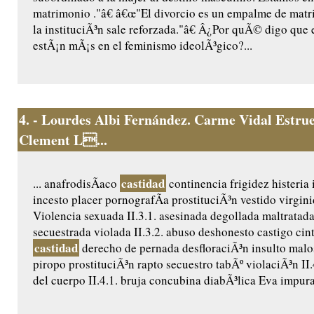
matrimonio ."â€ â€œ"El divorcio es un empalme de matr
la instituciÃ³n sale reforzada."â€ Â¿Por quÃ© digo que 
estÃ¡n mÃ¡s en el feminismo ideolÃ³gico?...
4.
- Lourdes Albi Fernández. Carme Vidal Estrue
Clement L...
castidad
... anafrodisÃ­aco
continencia frigidez histeria
incesto placer pornografÃ­a prostituciÃ³n vestido virgini
Violencia sexuada II.3.1. asesinada degollada maltratad
secuestrada violada II.3.2. abuso deshonesto castigo cin
castidad
derecho de pernada desfloraciÃ³n insulto malo
piropo prostituciÃ³n rapto secuestro tabÃº violaciÃ³n II
del cuerpo II.4.1. bruja concubina diabÃ³lica Eva impura