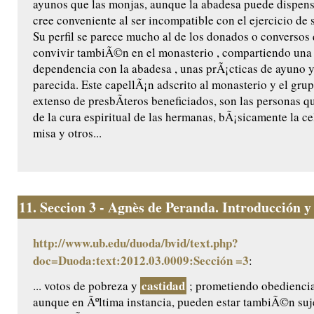
ayunos que las monjas, aunque la abadesa puede dispensa
cree conveniente al ser incompatible con el ejercicio de s
Su perfil se parece mucho al de los donados o conversos
convivir tambiÃ©n en el monasterio , compartiendo una 
dependencia con la abadesa , unas prÃ¡cticas de ayuno 
parecida. Este capellÃ¡n adscrito al monasterio y el gr
extenso de presbÃ­teros beneficiados, son las personas 
de la cura espiritual de las hermanas, bÃ¡sicamente la ce
misa y otros...
11.
Seccion 3 - Agnès de Peranda. Introducción y e
http://www.ub.edu/duoda/bvid/text.php?
doc=Duoda:text:2012.03.0009:Sección =3
:
castidad
... votos de pobreza y
; prometiendo obediencia 
aunque en Ãºltima instancia, pueden estar tambiÃ©n suje