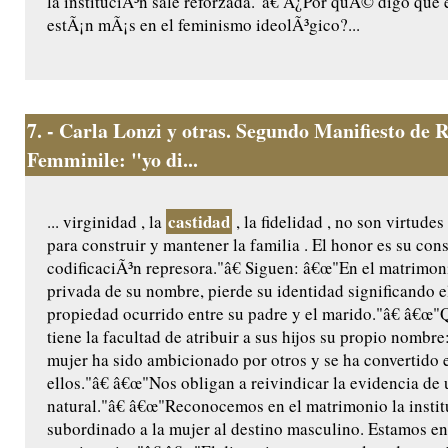
la instituciÃ³n sale reforzada."â€ Â¿Por quÃ© digo que 
estÃ¡n mÃ¡s en el feminismo ideolÃ³gico?...
7.
- Carla Lonzi y otras. Segundo Manifiesto de R
Femminile: "yo di...
castidad
... virginidad , la
, la fidelidad , no son virtude
para construir y mantener la familia . El honor es su con
codificaciÃ³n represora."â€ Siguen: â€œ"En el matrimoni
privada de su nombre, pierde su identidad significando e
propiedad ocurrido entre su padre y el marido."â€ â€œ"
tiene la facultad de atribuir a sus hijos su propio nombre
mujer ha sido ambicionado por otros y se ha convertido e
ellos."â€ â€œ"Nos obligan a reivindicar la evidencia de
natural."â€ â€œ"Reconocemos en el matrimonio la insti
subordinado a la mujer al destino masculino. Estamos en