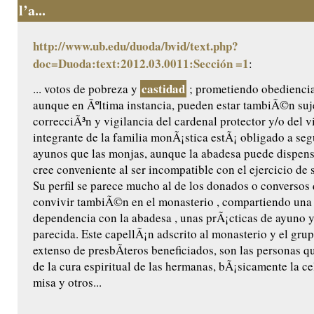
l’a...
http://www.ub.edu/duoda/bvid/text.php?
doc=Duoda:text:2012.03.0011:Sección =1
:
castidad
... votos de pobreza y
; prometiendo obediencia 
aunque en Ãºltima instancia, pueden estar tambiÃ©n suje
correcciÃ³n y vigilancia del cardenal protector y/o del 
integrante de la familia monÃ¡stica estÃ¡ obligado a se
ayunos que las monjas, aunque la abadesa puede dispensa
cree conveniente al ser incompatible con el ejercicio de s
Su perfil se parece mucho al de los donados o conversos
convivir tambiÃ©n en el monasterio , compartiendo una 
dependencia con la abadesa , unas prÃ¡cticas de ayuno 
parecida. Este capellÃ¡n adscrito al monasterio y el gr
extenso de presbÃ­teros beneficiados, son las personas 
de la cura espiritual de las hermanas, bÃ¡sicamente la ce
misa y otros...