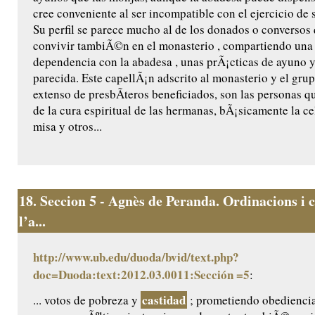
cree conveniente al ser incompatible con el ejercicio de s
Su perfil se parece mucho al de los donados o conversos
convivir tambiÃ©n en el monasterio , compartiendo una 
dependencia con la abadesa , unas prÃ¡cticas de ayuno 
parecida. Este capellÃ¡n adscrito al monasterio y el gr
extenso de presbÃ­teros beneficiados, son las personas 
de la cura espiritual de las hermanas, bÃ¡sicamente la ce
misa y otros...
18.
Seccion 5 - Agnès de Peranda. Ordinacions i c
l’a...
http://www.ub.edu/duoda/bvid/text.php?
doc=Duoda:text:2012.03.0011:Sección =5
:
castidad
... votos de pobreza y
; prometiendo obediencia 