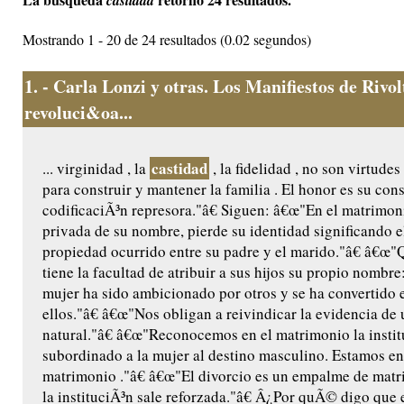
castidad
Mostrando 1 - 20 de 24 resultados (0.02 segundos)
1.
- Carla Lonzi y otras. Los Manifiestos de Rivo
revoluci&oa...
castidad
... virginidad , la
, la fidelidad , no son virtude
para construir y mantener la familia . El honor es su con
codificaciÃ³n represora."â€ Siguen: â€œ"En el matrimoni
privada de su nombre, pierde su identidad significando e
propiedad ocurrido entre su padre y el marido."â€ â€œ"
tiene la facultad de atribuir a sus hijos su propio nombre
mujer ha sido ambicionado por otros y se ha convertido e
ellos."â€ â€œ"Nos obligan a reivindicar la evidencia de
natural."â€ â€œ"Reconocemos en el matrimonio la insti
subordinado a la mujer al destino masculino. Estamos en
matrimonio ."â€ â€œ"El divorcio es un empalme de matr
la instituciÃ³n sale reforzada."â€ Â¿Por quÃ© digo que 