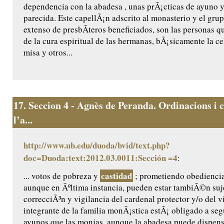
dependencia con la abadesa , unas prÃ¡cticas de ayuno 
parecida. Este capellÃ¡n adscrito al monasterio y el gr
extenso de presbÃ­teros beneficiados, son las personas 
de la cura espiritual de las hermanas, bÃ¡sicamente la ce
misa y otros...
17.
Seccion 4 - Agnès de Peranda. Ordinacions i c
l’a...
http://www.ub.edu/duoda/bvid/text.php?
doc=Duoda:text:2012.03.0011:Sección =4
:
castidad
... votos de pobreza y
; prometiendo obediencia 
aunque en Ãºltima instancia, pueden estar tambiÃ©n suje
correcciÃ³n y vigilancia del cardenal protector y/o del 
integrante de la familia monÃ¡stica estÃ¡ obligado a se
ayunos que las monjas, aunque la abadesa puede dispensa