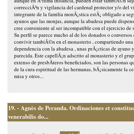
aunque en Ãºltima instancia, pueden estar tambiÃ©n suje
correcciÃ³n y vigilancia del cardenal protector y/o del 
integrante de la familia monÃ¡stica estÃ¡ obligado a se
ayunos que las monjas, aunque la abadesa puede dispensa
cree conveniente al ser incompatible con el ejercicio de s
Su perfil se parece mucho al de los donados o conversos
convivir tambiÃ©n en el monasterio , compartiendo una 
dependencia con la abadesa , unas prÃ¡cticas de ayuno 
parecida. Este capellÃ¡n adscrito al monasterio y el gr
extenso de presbÃ­teros beneficiados, son las personas 
de la cura espiritual de las hermanas, bÃ¡sicamente la ce
misa y otros...
19.
- Agnès de Peranda. Ordinaciones et constitu
venerabilis do...