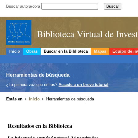
Buscar autora/obra
Biblioteca Virtual de Inve
Inicio
Obras
Buscar en la Biblioteca
Mapas
Equipo de in
Herramientas de búsqueda
¿La primera vez que entras?
Accede a un breve tutorial
.
Estás en
Inicio
Herramientas de búsqueda
Resultados en la Biblioteca
La búsqueda
retornó 24 resultados.