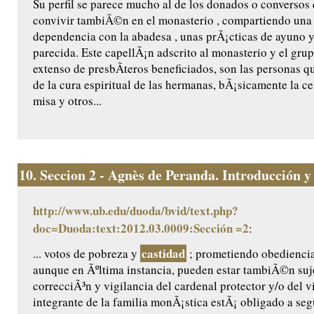
Su perfil se parece mucho al de los donados o conversos
convivir tambiÃ©n en el monasterio , compartiendo una 
dependencia con la abadesa , unas prÃ¡cticas de ayuno 
parecida. Este capellÃ¡n adscrito al monasterio y el gr
extenso de presbÃ­teros beneficiados, son las personas 
de la cura espiritual de las hermanas, bÃ¡sicamente la ce
misa y otros...
10.
Seccion 2 - Agnès de Peranda. Introducción y e
http://www.ub.edu/duoda/bvid/text.php?
doc=Duoda:text:2012.03.0009:Sección =2
:
castidad
... votos de pobreza y
; prometiendo obediencia 
aunque en Ãºltima instancia, pueden estar tambiÃ©n suje
correcciÃ³n y vigilancia del cardenal protector y/o del 
integrante de la familia monÃ¡stica estÃ¡ obligado a se