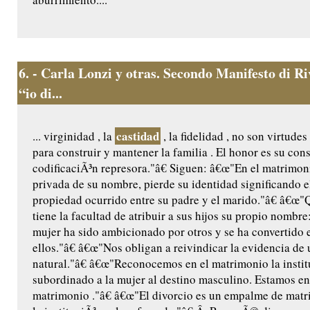
6.
- Carla Lonzi y otras. Secondo Manifesto di R
“io di...
castidad
... virginidad , la
, la fidelidad , no son virtude
para construir y mantener la familia . El honor es su con
codificaciÃ³n represora."â€ Siguen: â€œ"En el matrimoni
privada de su nombre, pierde su identidad significando e
propiedad ocurrido entre su padre y el marido."â€ â€œ"
tiene la facultad de atribuir a sus hijos su propio nombre
mujer ha sido ambicionado por otros y se ha convertido e
ellos."â€ â€œ"Nos obligan a reivindicar la evidencia de
natural."â€ â€œ"Reconocemos en el matrimonio la insti
subordinado a la mujer al destino masculino. Estamos en
matrimonio ."â€ â€œ"El divorcio es un empalme de matr