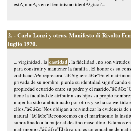
estÃ¡n mÃ¡s en el feminismo ideolÃ³gico?...
2.
- Carla Lonzi y otras. Manifesto di Rivolta F
luglio 1970.
castidad
... virginidad , la
, la fidelidad , no son virtude
para construir y mantener la familia . El honor es su con
codificaciÃ³n represora."â€ Siguen: â€œ"En el matrimoni
privada de su nombre, pierde su identidad significando e
propiedad ocurrido entre su padre y el marido."â€ â€œ"
tiene la facultad de atribuir a sus hijos su propio nombre
mujer ha sido ambicionado por otros y se ha convertido e
ellos."â€ â€œ"Nos obligan a reivindicar la evidencia de
natural."â€ â€œ"Reconocemos en el matrimonio la insti
subordinado a la mujer al destino masculino. Estamos en
matrimonio ."â€ â€œ"El divorcio es un empalme de matr