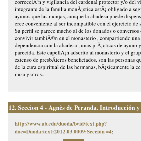
correcciÃ³n y vigilancia del cardenal protector y/o del 
integrante de la familia monÃ¡stica estÃ¡ obligado a se
ayunos que las monjas, aunque la abadesa puede dispensa
cree conveniente al ser incompatible con el ejercicio de s
Su perfil se parece mucho al de los donados o conversos
convivir tambiÃ©n en el monasterio , compartiendo una 
dependencia con la abadesa , unas prÃ¡cticas de ayuno 
parecida. Este capellÃ¡n adscrito al monasterio y el gr
extenso de presbÃ­teros beneficiados, son las personas 
de la cura espiritual de las hermanas, bÃ¡sicamente la ce
misa y otros...
12.
Seccion 4 - Agnès de Peranda. Introducción y e
http://www.ub.edu/duoda/bvid/text.php?
doc=Duoda:text:2012.03.0009:Sección =4
: