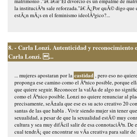
matrimonio ."â€ â€œ"El divorcio es un empalme de matr
la instituciÃ³n sale reforzada."â€ Â¿Por quÃ© digo que 
estÃ¡n mÃ¡s en el feminismo ideolÃ³gico?...
8.
- Carla Lonzi. Autenticidad y reconocimiento e
Carla Lonzi. ...
castidad
... mujeres apostaran por la
, pero eso no quier
proponga ese camino como el Ãºnico posible, porque ell
que quiere seguir. Reconocer la valÃ­a de algo no signif
como el Ãºnico posible. Lonzi no quiere renunciar al pla
precisamente, seÃ±ala que ese es su acto creativo 20 con
santas de las que habla . Vivir siendo mujer sin tener que
sexualidad, a pesar de que la sexualidad estÃ© muy con
cultura y sea muy difÃ­cil salir de esa connotaciÃ³n. De 
cual tendrÃ¡ que encontrar su vÃ­a creativa para salir de 