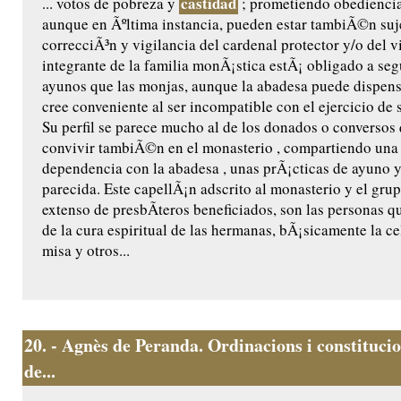
castidad
... votos de pobreza y
; prometiendo obediencia 
aunque en Ãºltima instancia, pueden estar tambiÃ©n suje
correcciÃ³n y vigilancia del cardenal protector y/o del 
integrante de la familia monÃ¡stica estÃ¡ obligado a se
ayunos que las monjas, aunque la abadesa puede dispensa
cree conveniente al ser incompatible con el ejercicio de s
Su perfil se parece mucho al de los donados o conversos
convivir tambiÃ©n en el monasterio , compartiendo una 
dependencia con la abadesa , unas prÃ¡cticas de ayuno 
parecida. Este capellÃ¡n adscrito al monasterio y el gr
extenso de presbÃ­teros beneficiados, son las personas 
de la cura espiritual de las hermanas, bÃ¡sicamente la ce
misa y otros...
20.
- Agnès de Peranda. Ordinacions i constitucio
de...