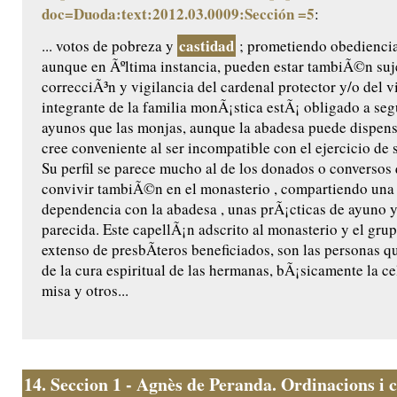
doc=Duoda:text:2012.03.0009:Sección =5
:
castidad
... votos de pobreza y
; prometiendo obediencia 
aunque en Ãºltima instancia, pueden estar tambiÃ©n suje
correcciÃ³n y vigilancia del cardenal protector y/o del 
integrante de la familia monÃ¡stica estÃ¡ obligado a se
ayunos que las monjas, aunque la abadesa puede dispensa
cree conveniente al ser incompatible con el ejercicio de s
Su perfil se parece mucho al de los donados o conversos
convivir tambiÃ©n en el monasterio , compartiendo una 
dependencia con la abadesa , unas prÃ¡cticas de ayuno 
parecida. Este capellÃ¡n adscrito al monasterio y el gr
extenso de presbÃ­teros beneficiados, son las personas 
de la cura espiritual de las hermanas, bÃ¡sicamente la ce
misa y otros...
14.
Seccion 1 - Agnès de Peranda. Ordinacions i c