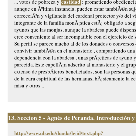
castidad
... votos de pobreza y
; prometiendo obediencia 
aunque en Ãºltima instancia, pueden estar tambiÃ©n suje
correcciÃ³n y vigilancia del cardenal protector y/o del 
integrante de la familia monÃ¡stica estÃ¡ obligado a se
ayunos que las monjas, aunque la abadesa puede dispensa
cree conveniente al ser incompatible con el ejercicio de s
Su perfil se parece mucho al de los donados o conversos
convivir tambiÃ©n en el monasterio , compartiendo una 
dependencia con la abadesa , unas prÃ¡cticas de ayuno 
parecida. Este capellÃ¡n adscrito al monasterio y el gr
extenso de presbÃ­teros beneficiados, son las personas 
de la cura espiritual de las hermanas, bÃ¡sicamente la ce
misa y otros...
13.
Seccion 5 - Agnès de Peranda. Introducción y e
http://www.ub.edu/duoda/bvid/text.php?