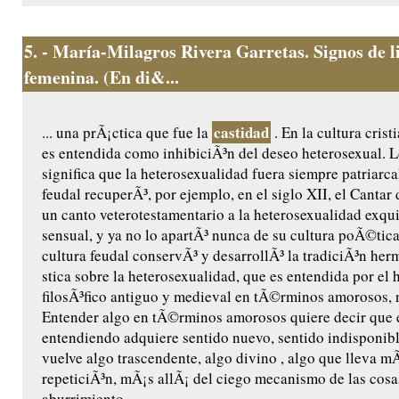
5.
- María-Milagros Rivera Garretas. Signos de l
femenina. (En di&...
castidad
... una prÃ¡ctica que fue la
. En la cultura cristi
es entendida como inhibiciÃ³n del deseo heterosexual. L
significa que la heterosexualidad fuera siempre patriarc
feudal recuperÃ³, por ejemplo, en el siglo XII, el Cantar 
un canto veterotestamentario a la heterosexualidad exqu
sensual, y ya no lo apartÃ³ nunca de su cultura poÃ©tica.
cultura feudal conservÃ³ y desarrollÃ³ la tradiciÃ³n he
stica sobre la heterosexualidad, que es entendida por el
filosÃ³fico antiguo y medieval en tÃ©rminos amorosos, 
Entender algo en tÃ©rminos amorosos quiere decir que 
entendiendo adquiere sentido nuevo, sentido indisponible
vuelve algo trascendente, algo divino , algo que lleva mÃ
repeticiÃ³n, mÃ¡s allÃ¡ del ciego mecanismo de las cosa
aburrimiento....