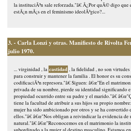
la instituciÃ³n sale reforzada."â€ Â¿Por quÃ© digo que 
estÃ¡n mÃ¡s en el feminismo ideolÃ³gico?...
3.
- Carla Lonzi y otras. Manifiesto de Rivolta 
julio 1970.
castidad
... virginidad , la
, la fidelidad , no son virtude
para construir y mantener la familia . El honor es su con
codificaciÃ³n represora."â€ Siguen: â€œ"En el matrimoni
privada de su nombre, pierde su identidad significando e
propiedad ocurrido entre su padre y el marido."â€ â€œ"
tiene la facultad de atribuir a sus hijos su propio nombre
mujer ha sido ambicionado por otros y se ha convertido e
ellos."â€ â€œ"Nos obligan a reivindicar la evidencia de
natural."â€ â€œ"Reconocemos en el matrimonio la insti
subordinado a la mujer al destino masculino. Estamos en