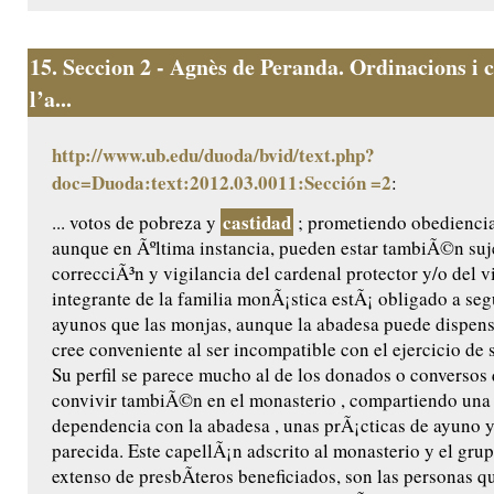
15.
Seccion 2 - Agnès de Peranda. Ordinacions i c
l’a...
http://www.ub.edu/duoda/bvid/text.php?
doc=Duoda:text:2012.03.0011:Sección =2
:
castidad
... votos de pobreza y
; prometiendo obediencia 
aunque en Ãºltima instancia, pueden estar tambiÃ©n suje
correcciÃ³n y vigilancia del cardenal protector y/o del 
integrante de la familia monÃ¡stica estÃ¡ obligado a se
ayunos que las monjas, aunque la abadesa puede dispensa
cree conveniente al ser incompatible con el ejercicio de s
Su perfil se parece mucho al de los donados o conversos
convivir tambiÃ©n en el monasterio , compartiendo una 
dependencia con la abadesa , unas prÃ¡cticas de ayuno 
parecida. Este capellÃ¡n adscrito al monasterio y el gr
extenso de presbÃ­teros beneficiados, son las personas 