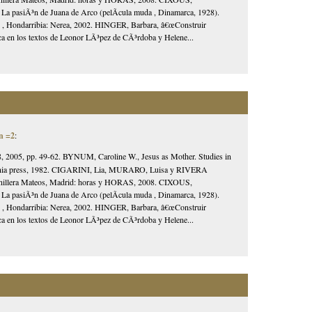
a pasiÃ³n de Juana de Arco (pelÃ­cula muda , Dinamarca, 1928).
) , Hondarribia: Nerea, 2002. HINGER, Barbara, â€œConstruir
ica en los textos de Leonor LÃ³pez de CÃ³rdoba y Helene...
n =2
:
, 2005, pp. 49-62. BYNUM, Caroline W., Jesus as Mother. Studies in
lifornia press, 1982. CIGARINI, Lia, MURARO, Luisa y RIVERA
unillera Mateos, Madrid: horas y HORAS, 2008. CIXOUS,
a pasiÃ³n de Juana de Arco (pelÃ­cula muda , Dinamarca, 1928).
) , Hondarribia: Nerea, 2002. HINGER, Barbara, â€œConstruir
ica en los textos de Leonor LÃ³pez de CÃ³rdoba y Helene...