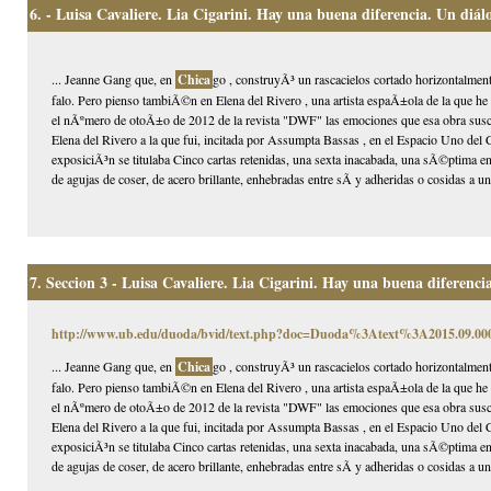
6.
- Luisa Cavaliere. Lia Cigarini. Hay una buena diferencia. Un diál
... Jeanne Gang que, en
Chica
go , construyÃ³ un rascacielos cortado horizontalmen
falo. Pero pienso tambiÃ©n en Elena del Rivero , una artista espaÃ±ola de la que he v
el nÃºmero de otoÃ±o de 2012 de la revista "DWF" las emociones que esa obra suscit
Elena del Rivero a la que fui, incitada por Assumpta Bassas , en el Espacio Uno de
exposiciÃ³n se titulaba Cinco cartas retenidas, una sexta inacabada, una sÃ©ptima en
de agujas de coser, de acero brillante, enhebradas entre sÃ­ y adheridas o cosidas a un
7.
Seccion 3 - Luisa Cavaliere. Lia Cigarini. Hay una buena diferenci
http://www.ub.edu/duoda/bvid/text.php?doc=Duoda%3Atext%3A2015.09.
... Jeanne Gang que, en
Chica
go , construyÃ³ un rascacielos cortado horizontalmen
falo. Pero pienso tambiÃ©n en Elena del Rivero , una artista espaÃ±ola de la que he v
el nÃºmero de otoÃ±o de 2012 de la revista "DWF" las emociones que esa obra suscit
Elena del Rivero a la que fui, incitada por Assumpta Bassas , en el Espacio Uno de
exposiciÃ³n se titulaba Cinco cartas retenidas, una sexta inacabada, una sÃ©ptima en
de agujas de coser, de acero brillante, enhebradas entre sÃ­ y adheridas o cosidas a un