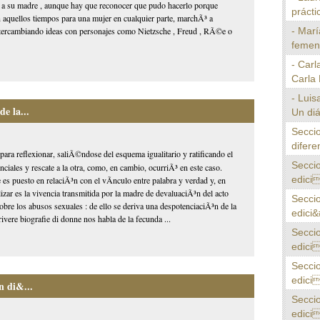
Ã³ a su madre , aunque hay que reconocer que pudo hacerlo porque
prácti
en aquellos tiempos para una mujer en cualquier parte, marchÃ³ a
- Marí
 intercambiando ideas con personajes como Nietzsche , Freud , RÃ©e o
femeni
- Carl
Carla 
- Luis
e la...
Un diá
Seccio
difere
para reflexionar, saliÃ©ndose del esquema igualitario y ratificando el
Secci
ciales y rescate a la otra, como, en cambio, ocurriÃ³ en este caso.
edici
 es puesto en relaciÃ³n con el vÃ­nculo entre palabra y verdad y, en
izar es la vivencia transmitida por la madre de devaluaciÃ³n del acto
Secci
sobre los abusos sexuales : de ello se deriva una despotenciaciÃ³n de la
edici&
vere biografie di donne nos habla de la fecunda ...
Secci
edici
Secci
edici
n di&...
Secci
edici