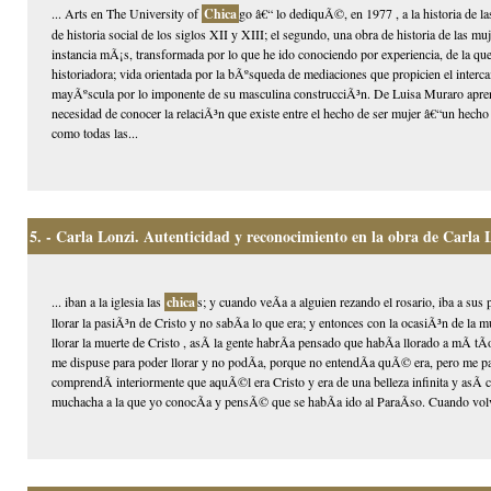
... Arts en The University of
Chica
go â€“ lo dediquÃ©, en 1977 , a la historia de l
de historia social de los siglos XII y XIII; el segundo, una obra de historia de las m
instancia mÃ¡s, transformada por lo que he ido conociendo por experiencia, de la qu
historiadora; vida orientada por la bÃºsqueda de mediaciones que propicien el intercamb
mayÃºscula por lo imponente de su masculina construcciÃ³n. De Luisa Muraro apre
necesidad de conocer la relaciÃ³n que existe entre el hecho de ser mujer â€“un hecho 
como todas las...
5.
- Carla Lonzi. Autenticidad y reconocimiento en la obra de Carla 
... iban a la iglesia las
chica
s; y cuando veÃ­a a alguien rezando el rosario, iba a su
llorar la pasiÃ³n de Cristo y no sabÃ­a lo que era; y entonces con la ocasiÃ³n de la m
llorar la muerte de Cristo , asÃ­ la gente habrÃ­a pensado que habÃ­a llorado a mÃ­ t
me dispuse para poder llorar y no podÃ­a, porque no entendÃ­a quÃ© era, pero me pa
comprendÃ­ interiormente que aquÃ©l era Cristo y era de una belleza infinita y asÃ­ 
muchacha a la que yo conocÃ­a y pensÃ© que se habÃ­a ido al ParaÃ­so. Cuando volviÃ