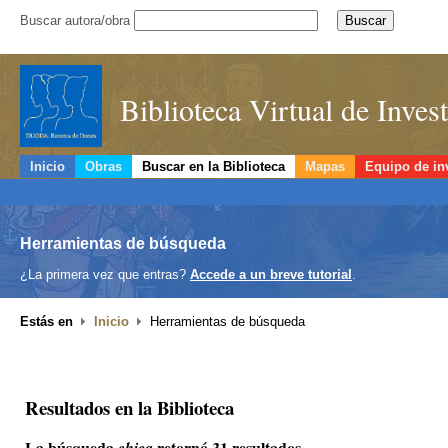
Buscar autora/obra
Biblioteca Virtual de Inve
Inicio
Obras
Buscar en la Biblioteca
Mapas
Equipo de in
Herramientas de búsqueda
¿La primera vez que entras?
Accede a un breve tutorial
.
Estás en
Inicio
Herramientas de búsqueda
Resultados en la Biblioteca
La búsqueda
retornó 31 resultados.