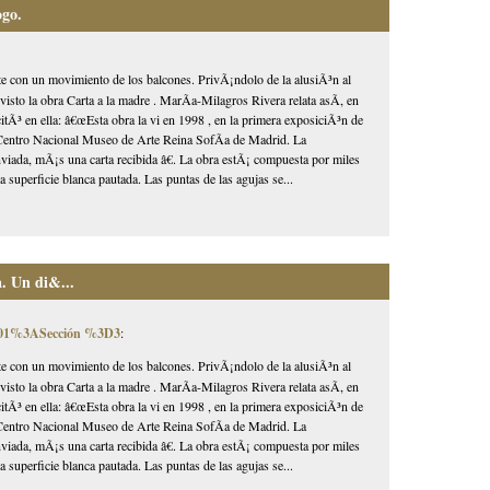
ogo.
te con un movimiento de los balcones. PrivÃ¡ndolo de la alusiÃ³n al
isto la obra Carta a la madre . MarÃ­a-Milagros Rivera relata asÃ­, en
Ã³ en ella: â€œEsta obra la vi en 1998 , en la primera exposiciÃ³n de
l Centro Nacional Museo de Arte Reina SofÃ­a de Madrid. La
viada, mÃ¡s una carta recibida â€. La obra estÃ¡ compuesta por miles
a superficie blanca pautada. Las puntas de las agujas se...
a. Un di&...
0001%3ASección %3D3
:
te con un movimiento de los balcones. PrivÃ¡ndolo de la alusiÃ³n al
isto la obra Carta a la madre . MarÃ­a-Milagros Rivera relata asÃ­, en
Ã³ en ella: â€œEsta obra la vi en 1998 , en la primera exposiciÃ³n de
l Centro Nacional Museo de Arte Reina SofÃ­a de Madrid. La
viada, mÃ¡s una carta recibida â€. La obra estÃ¡ compuesta por miles
a superficie blanca pautada. Las puntas de las agujas se...