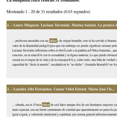
chica
Mostrando 1 - 20 de 31 resultados (0.03 segundos)
1.
- Laura Minguzzi. Luciana Tavernini. Marina Santini. La pratica del
... profesora mostraba con las
chica
s de origen humilde; esto le ha servido a Marina 
valor de la disparidad pedagÃ³gica que sin embargo no puede significar sustraer poten
Luciana Tavernini reflexiona sobre el obstÃ¡culo a la palabra pÃºblica femenina , que
concreto, en la relaciÃ³n con la sexualidad y la figura materna. Lo que puede obstacul
sexual en el origen de la vida y de la concepciÃ³n y, sobre todo, una falta de verdad 
capacidad de "decir el mundo", encallada en lo "no dicho". Graziella BernabÃ² en Scri
2.
- Lourdes Albi Fernández. Carme Vidal Estruel. María José Cle...
... situada, era la Ãºnica
chica
de seis hijos aunque dos de sus hermanos mayores ya 
tanto especial, con un fuerte sentimiento de soledad que aparentemente no parecÃ­a 
igual a igual, y sobretodo intelectual y espiritual, por norma general infructuosament