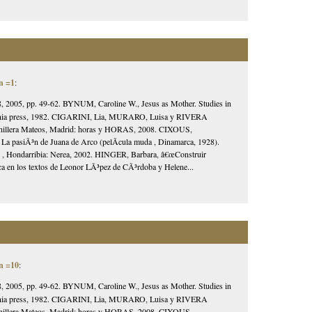
n =1
:
, 2005, pp. 49-62. BYNUM, Caroline W., Jesus as Mother. Studies in
lifornia press, 1982. CIGARINI, Lia, MURARO, Luisa y RIVERA
unillera Mateos, Madrid: horas y HORAS, 2008. CIXOUS,
a pasiÃ³n de Juana de Arco (pelÃ­cula muda , Dinamarca, 1928).
) , Hondarribia: Nerea, 2002. HINGER, Barbara, â€œConstruir
ica en los textos de Leonor LÃ³pez de CÃ³rdoba y Helene...
n =10
:
, 2005, pp. 49-62. BYNUM, Caroline W., Jesus as Mother. Studies in
lifornia press, 1982. CIGARINI, Lia, MURARO, Luisa y RIVERA
unillera Mateos, Madrid: horas y HORAS, 2008. CIXOUS,