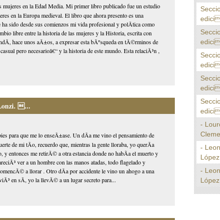
as mujeres en la Edad Media. Mi primer libro publicado fue un estudio
Secci
ujeres en la Europa medieval. El libro que ahora presento es una
edici
e ha sido desde sus comienzos mi vida profesional y polÃ­tica como
Secci
io libre entre la historia de las mujeres y la Historia, escrita con
edici
ndÃ­, hace unos aÃ±os, a expresar esta bÃºsqueda en tÃ©rminos de
casual pero necesarioâ€“ y la historia de este mundo. Esta relaciÃ³n ,
Secci
edici
Secci
edici
Secci
Lonzi. ...
edici
- Lour
Cleme
s pies para que me lo enseÃ±ase. Un dÃ­a me vino el pensamiento de
uerte de mi tÃ­o, recuerdo que, mientras la gente lloraba, yo querÃ­a
- Leo
Ã­o, y entonces me retirÃ© a otra estancia donde no habÃ­a el muerto y
López 
reciÃ³ ver a un hombre con las manos atadas, todo flagelado y
- Leo
comencÃ© a llorar . Otro dÃ­a por accidente le vino un ahogo a una
³ en sÃ­, yo la llevÃ© a un lugar secreto para...
López 