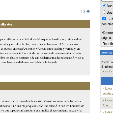
Bus
1
2
Bus
Bus
la stori...
posible
Número 
página
para reflexionar, saliÃ©ndose del esquema igualitario y ratificando el
ciales y rescate a la otra, como, en cambio, ocurriÃ³ en este caso.
 es puesto en relaciÃ³n con el vÃ­nculo entre palabra y verdad y, en
izar es la vivencia transmitida por la madre de devaluaciÃ³n del acto
Todas las
sobre los abusos sexuales : de ello se deriva una despotenciaciÃ³n de la
Puede ac
vere biografie di donne nos habla de la fecunda ...
el térm
hacer la
- Laur
pratica
- Lour
habÃ­an muerto cuando ella naciÃ³. ViviÃ³ su infancia de forma un
Cle...
justificado. Fue una mujer que buscÃ³ una relaciÃ³n con los hombres de
e, ya que topaba con la ruptura que implica el acercamiento sexual y la
- Laur