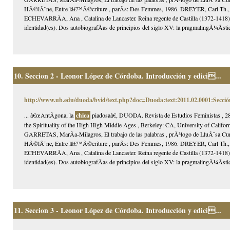
HÃ©lÃ¨ne, Entre lâ€™Ã©criture , parÃ­s: Des Femmes, 1986. DREYER, Carl Th., L
ECHEVARRÃA, Ana , Catalina de Lancaster. Reina regente de Castilla (1372-1418
identidad(es). Dos autobiografÃ­as de principios del siglo XV: la pragmalingÃ¼Ã­st
10.
Seccion 2 - Leonor López de Córdoba. Introducción y edici...
http://www.ub.edu/duoda/bvid/text.php?doc=Duoda:text:2011.02.0001:Secció
... â€œAntÃ­gona, la
chica
piadosaâ€, DUODA. Revista de Estudios Feministas , 28
the Spirituality of the High High Middle Ages , Berkeley: CA, University of Ca
GARRETAS, MarÃ­a-Milagros, El trabajo de las palabras , prÃ³logo de LluÃ¯sa C
HÃ©lÃ¨ne, Entre lâ€™Ã©criture , parÃ­s: Des Femmes, 1986. DREYER, Carl Th., L
ECHEVARRÃA, Ana , Catalina de Lancaster. Reina regente de Castilla (1372-1418
identidad(es). Dos autobiografÃ­as de principios del siglo XV: la pragmalingÃ¼Ã­st
11.
Seccion 3 - Leonor López de Córdoba. Introducción y edici...