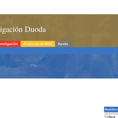
stigación Duoda
vestigación
Acerca de la BViD
Ayuda
Redefine 