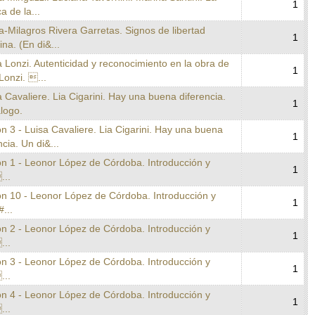
1
ca de la...
a-Milagros Rivera Garretas. Signos de libertad
1
na. (En di&...
a Lonzi. Autenticidad y reconocimiento en la obra de
1
Lonzi. ...
a Cavaliere. Lia Cigarini. Hay una buena diferencia.
1
logo.
n 3 - Luisa Cavaliere. Lia Cigarini. Hay una buena
1
ncia. Un di&...
on 1 - Leonor López de Córdoba. Introducción y
1
...
on 10 - Leonor López de Córdoba. Introducción y
1
#...
on 2 - Leonor López de Córdoba. Introducción y
1
...
on 3 - Leonor López de Córdoba. Introducción y
1
...
on 4 - Leonor López de Córdoba. Introducción y
1
...