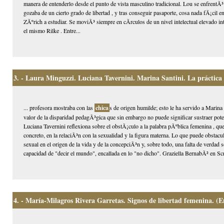
manera de entenderlo desde el punto de vista masculino tradicional. Lou se enfrent
gozaba de un cierto grado de libertad , y tras conseguir pasaporte, cosa nada fÃ¡cil 
ZÃºrich a estudiar. Se moviÃ³ siempre en cÃ­rculos de un nivel intelectual elevado
el mismo Rilke . Entre...
3.
- Laura Minguzzi. Luciana Tavernini. Marina Santini. La práctica d
... profesora mostraba con las
chica
s de origen humilde; esto le ha servido a Marina 
valor de la disparidad pedagÃ³gica que sin embargo no puede significar sustraer poten
Luciana Tavernini reflexiona sobre el obstÃ¡culo a la palabra pÃºblica femenina , que
concreto, en la relaciÃ³n con la sexualidad y la figura materna. Lo que puede obstacul
sexual en el origen de la vida y de la concepciÃ³n y, sobre todo, una falta de verdad 
capacidad de "decir el mundo", encallada en lo "no dicho". Graziella BernabÃ² en Scri
4.
- María-Milagros Rivera Garretas. Signos de libertad femenina. (E