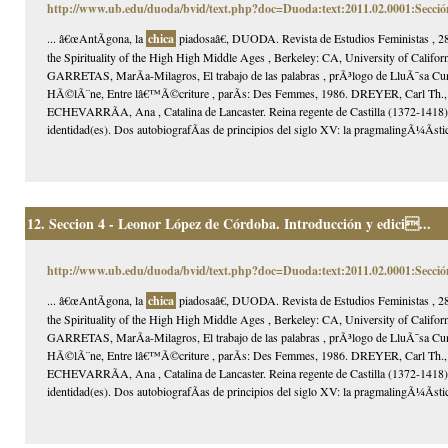
http://www.ub.edu/duoda/bvid/text.php?doc=Duoda:text:2011.02.0001:Secció
... â€œAntÃ­gona, la
chica
piadosaâ€, DUODA. Revista de Estudios Feministas , 28
the Spirituality of the High High Middle Ages , Berkeley: CA, University of Ca
GARRETAS, MarÃ­a-Milagros, El trabajo de las palabras , prÃ³logo de LluÃ¯sa C
HÃ©lÃ¨ne, Entre lâ€™Ã©criture , parÃ­s: Des Femmes, 1986. DREYER, Carl Th., L
ECHEVARRÃA, Ana , Catalina de Lancaster. Reina regente de Castilla (1372-1418
identidad(es). Dos autobiografÃ­as de principios del siglo XV: la pragmalingÃ¼Ã­st
12.
Seccion 4 - Leonor López de Córdoba. Introducción y edici...
http://www.ub.edu/duoda/bvid/text.php?doc=Duoda:text:2011.02.0001:Secció
... â€œAntÃ­gona, la
chica
piadosaâ€, DUODA. Revista de Estudios Feministas , 28
the Spirituality of the High High Middle Ages , Berkeley: CA, University of Ca
GARRETAS, MarÃ­a-Milagros, El trabajo de las palabras , prÃ³logo de LluÃ¯sa C
HÃ©lÃ¨ne, Entre lâ€™Ã©criture , parÃ­s: Des Femmes, 1986. DREYER, Carl Th., L
ECHEVARRÃA, Ana , Catalina de Lancaster. Reina regente de Castilla (1372-1418
identidad(es). Dos autobiografÃ­as de principios del siglo XV: la pragmalingÃ¼Ã­st