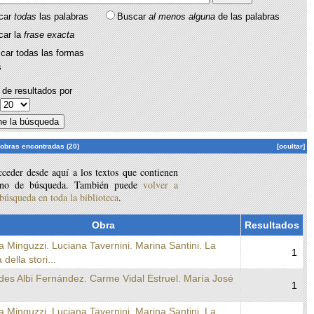
car
todas
las palabras
Buscar
al menos alguna
de las palabras
car la
frase exacta
car todas las formas
s
de resultados por
:
 obras encontradas (20)
[ocultar]
ceder desde aquí a los textos que contienen
ino de búsqueda. También puede
volver a
 búsqueda en toda la biblioteca
.
Obra
Resultados
a Minguzzi. Luciana Tavernini. Marina Santini. La
1
 della stori...
des Albi Fernández. Carme Vidal Estruel. María José
1
a Minguzzi. Luciana Tavernini. Marina Santini. La