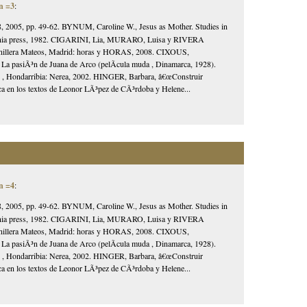
n =3
:
, 2005, pp. 49-62. BYNUM, Caroline W., Jesus as Mother. Studies in
lifornia press, 1982. CIGARINI, Lia, MURARO, Luisa y RIVERA
unillera Mateos, Madrid: horas y HORAS, 2008. CIXOUS,
a pasiÃ³n de Juana de Arco (pelÃ­cula muda , Dinamarca, 1928).
) , Hondarribia: Nerea, 2002. HINGER, Barbara, â€œConstruir
ica en los textos de Leonor LÃ³pez de CÃ³rdoba y Helene...
n =4
:
, 2005, pp. 49-62. BYNUM, Caroline W., Jesus as Mother. Studies in
lifornia press, 1982. CIGARINI, Lia, MURARO, Luisa y RIVERA
unillera Mateos, Madrid: horas y HORAS, 2008. CIXOUS,
a pasiÃ³n de Juana de Arco (pelÃ­cula muda , Dinamarca, 1928).
) , Hondarribia: Nerea, 2002. HINGER, Barbara, â€œConstruir
ica en los textos de Leonor LÃ³pez de CÃ³rdoba y Helene...