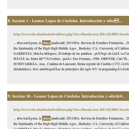
8.
Seccion 1 - Leonor López de Córdoba. Introducción y edici...
http://www.ub.edu/duoda/bvid/text.php?doc=Duoda:text:2011.02.0001:Secció
... â€œAntÃ­gona, la
chica
piadosaâ€, DUODA. Revista de Estudios Feministas , 28
the Spirituality of the High High Middle Ages , Berkeley: CA, University of Ca
GARRETAS, MarÃ­a-Milagros, El trabajo de las palabras , prÃ³logo de LluÃ¯sa C
HÃ©lÃ¨ne, Entre lâ€™Ã©criture , parÃ­s: Des Femmes, 1986. DREYER, Carl Th., L
ECHEVARRÃA, Ana , Catalina de Lancaster. Reina regente de Castilla (1372-1418
identidad(es). Dos autobiografÃ­as de principios del siglo XV: la pragmalingÃ¼Ã­st
9.
Seccion 10 - Leonor López de Córdoba. Introducción y edici&#...
http://www.ub.edu/duoda/bvid/text.php?doc=Duoda:text:2011.02.0001:Secció
... â€œAntÃ­gona, la
chica
piadosaâ€, DUODA. Revista de Estudios Feministas , 28
the Spirituality of the High High Middle Ages , Berkeley: CA, University of Ca
GARRETAS, MarÃ­a-Milagros, El trabajo de las palabras , prÃ³logo de LluÃ¯sa C