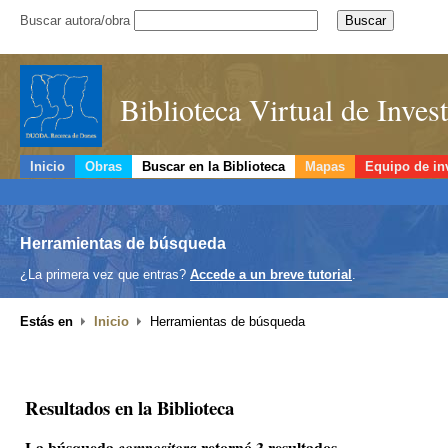
Buscar autora/obra
Biblioteca Virtual de Inve
Inicio
Obras
Buscar en la Biblioteca
Mapas
Equipo de in
Herramientas de búsqueda
¿La primera vez que entras?
Accede a un breve tutorial
.
Estás en
Inicio
Herramientas de búsqueda
Resultados en la Biblioteca
La búsqueda
retornó 3 resultados.