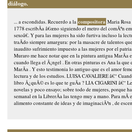
diálogo.
compositora
... a escondidas. Recuerdo a la
Maria Rosa 
1778 escribÃ­a â€œno siguiendo el metro del comÃºn em
sexoâ€. Y para las mujeres ha sido furtiva incluso la lect
traÃ­do siempre amargura: por la masacre de talentos qu
inaudito sufrimiento impuesto a las mujeres por el patri
Muraro me hace notar que en la pintura antigua MarÃ­a 
cuando llega el Ã¡ngel . En otras pinturas es Ana la que 
MarÃ­a . Y esto testimonia lo antiguo que es el amor fem
lectura y de los estudios. LUISA CAVALIERE â€“ Cuand
libro Â¿quÃ© es lo que te guÃ­a ? LIA CIGARINI â€“ L
novelas y poco ensayo; sobre todo de mujeres, porque h
semanal en la LibrerÃ­a las tengo muy a mano. Para mÃ­ e
alimento constante de ideas y de imaginaciÃ³n , de escena