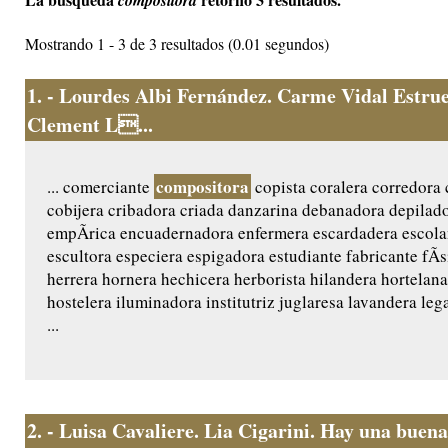
compositora
Mostrando 1 - 3 de 3 resultados (0.01 segundos)
1.
- Lourdes Albi Fernández. Carme Vidal Estrue
Clement L...
compositora
... comerciante
copista coralera corredora 
cobijera cribadora criada danzarina debanadora depilad
empÃ­rica encuadernadora enfermera escardadera escola
escultora especiera espigadora estudiante fabricante fÃ­
herrera hornera hechicera herborista hilandera hortelana
hostelera iluminadora institutriz juglaresa lavandera leg
...
2.
- Luisa Cavaliere. Lia Cigarini. Hay una buena