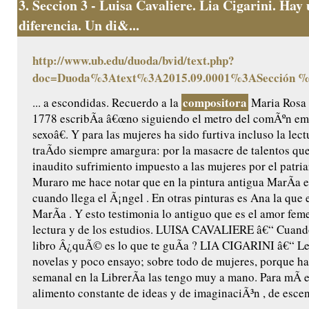
3.
Seccion 3 - Luisa Cavaliere. Lia Cigarini. Hay
diferencia. Un di&...
http://www.ub.edu/duoda/bvid/text.php?
doc=Duoda%3Atext%3A2015.09.0001%3ASección 
compositora
... a escondidas. Recuerdo a la
Maria Rosa 
1778 escribÃ­a â€œno siguiendo el metro del comÃºn em
sexoâ€. Y para las mujeres ha sido furtiva incluso la lect
traÃ­do siempre amargura: por la masacre de talentos qu
inaudito sufrimiento impuesto a las mujeres por el patri
Muraro me hace notar que en la pintura antigua MarÃ­a 
cuando llega el Ã¡ngel . En otras pinturas es Ana la que 
MarÃ­a . Y esto testimonia lo antiguo que es el amor fem
lectura y de los estudios. LUISA CAVALIERE â€“ Cuand
libro Â¿quÃ© es lo que te guÃ­a ? LIA CIGARINI â€“ L
novelas y poco ensayo; sobre todo de mujeres, porque h
semanal en la LibrerÃ­a las tengo muy a mano. Para mÃ­ e
alimento constante de ideas y de imaginaciÃ³n , de escena