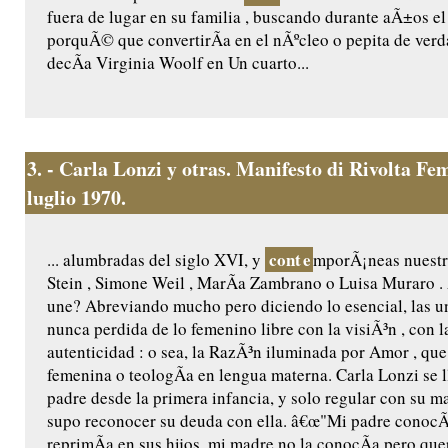
fuera de lugar en su familia , buscando durante aÃ±os 
porquÃ© que convertirÃ­a en el nÃºcleo o pepita de verd
decÃ­a Virginia Woolf en Un cuarto...
3.
- Carla Lonzi y otras. Manifesto di Rivolta F
luglio 1970.
cont
e
... alumbradas del siglo XVI, y
mporÃ¡neas nuestr
Stein , Simone Weil , MarÃ­a Zambrano o Luisa Muraro 
une? Abreviando mucho pero diciendo lo esencial, las u
nunca perdida de lo femenino libre con la visiÃ³n , con l
autenticidad : o sea, la RazÃ³n iluminada por Amor , que 
femenina o teologÃ­a en lengua materna. Carla Lonzi se 
padre desde la primera infancia, y solo regular con su m
supo reconocer su deuda con ella. â€œ"Mi padre conocÃ­a
reprimÃ­a en sus hijos, mi madre no la conocÃ­a pero quer