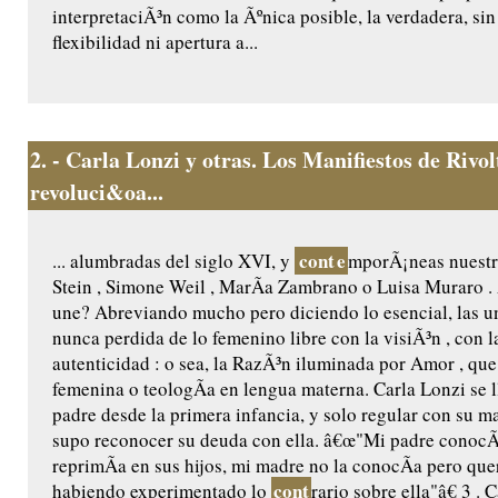
interpretaciÃ³n como la Ãºnica posible, la verdadera, si
flexibilidad ni apertura a...
2.
- Carla Lonzi y otras. Los Manifiestos de Rivo
revoluci&oa...
cont
e
... alumbradas del siglo XVI, y
mporÃ¡neas nuestr
Stein , Simone Weil , MarÃ­a Zambrano o Luisa Muraro 
une? Abreviando mucho pero diciendo lo esencial, las u
nunca perdida de lo femenino libre con la visiÃ³n , con l
autenticidad : o sea, la RazÃ³n iluminada por Amor , que 
femenina o teologÃ­a en lengua materna. Carla Lonzi se 
padre desde la primera infancia, y solo regular con su m
supo reconocer su deuda con ella. â€œ"Mi padre conocÃ­a
reprimÃ­a en sus hijos, mi madre no la conocÃ­a pero quer
cont
habiendo experimentado lo
rario sobre ella"â€ 3 . 