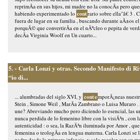
reprimÃ­a en sus hijos, mi madre no la conocÃ­a pero quer
cont
habiendo experimentado lo
rario sobre ella"â€ 3 . 
fuera de lugar en su familia , buscando durante aÃ±os 
porquÃ© que convertirÃ­a en el nÃºcleo o pepita de verd
decÃ­a Virginia Woolf en Un cuarto...
5.
- Carla Lonzi y otras. Secondo Manifesto di R
“io di...
cont
e
... alumbradas del siglo XVI, y
mporÃ¡neas nuestr
Stein , Simone Weil , MarÃ­a Zambrano o Luisa Muraro 
une? Abreviando mucho pero diciendo lo esencial, las u
nunca perdida de lo femenino libre con la visiÃ³n , con l
autenticidad : o sea, la RazÃ³n iluminada por Amor , que 
femenina o teologÃ­a en lengua materna. Carla Lonzi se 
padre desde la primera infancia, y solo regular con su m