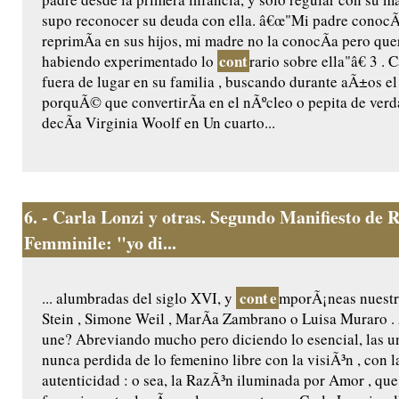
supo reconocer su deuda con ella. â€œ"Mi padre conocÃ­a
reprimÃ­a en sus hijos, mi madre no la conocÃ­a pero quer
cont
habiendo experimentado lo
rario sobre ella"â€ 3 . 
fuera de lugar en su familia , buscando durante aÃ±os 
porquÃ© que convertirÃ­a en el nÃºcleo o pepita de verd
decÃ­a Virginia Woolf en Un cuarto...
6.
- Carla Lonzi y otras. Segundo Manifiesto de R
Femminile: "yo di...
cont
e
... alumbradas del siglo XVI, y
mporÃ¡neas nuestr
Stein , Simone Weil , MarÃ­a Zambrano o Luisa Muraro 
une? Abreviando mucho pero diciendo lo esencial, las u
nunca perdida de lo femenino libre con la visiÃ³n , con l
autenticidad : o sea, la RazÃ³n iluminada por Amor , que 