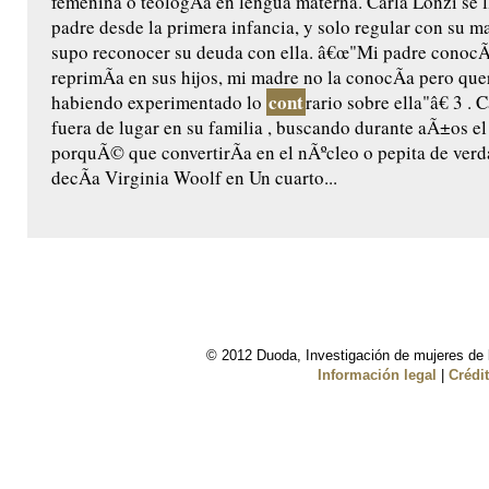
femenina o teologÃ­a en lengua materna. Carla Lonzi se 
padre desde la primera infancia, y solo regular con su m
supo reconocer su deuda con ella. â€œ"Mi padre conocÃ­a
reprimÃ­a en sus hijos, mi madre no la conocÃ­a pero quer
cont
habiendo experimentado lo
rario sobre ella"â€ 3 . 
fuera de lugar en su familia , buscando durante aÃ±os 
porquÃ© que convertirÃ­a en el nÃºcleo o pepita de verd
decÃ­a Virginia Woolf en Un cuarto...
© 2012 Duoda, Investigación de mujeres de l
Información legal
|
Crédi