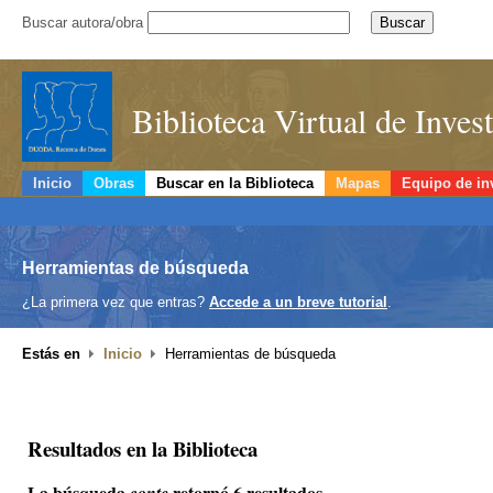
Buscar autora/obra
Biblioteca Virtual de Inve
Inicio
Obras
Buscar en la Biblioteca
Mapas
Equipo de in
Herramientas de búsqueda
¿La primera vez que entras?
Accede a un breve tutorial
.
Estás en
Inicio
Herramientas de búsqueda
Resultados en la Biblioteca
La búsqueda
retornó 6 resultados.