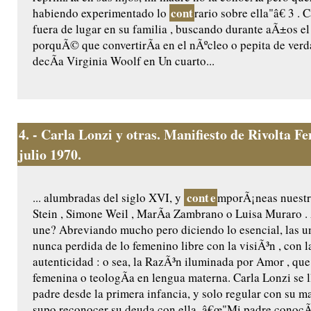
cont
habiendo experimentado lo
rario sobre ella"â€ 3 . 
fuera de lugar en su familia , buscando durante aÃ±os 
porquÃ© que convertirÃ­a en el nÃºcleo o pepita de verd
decÃ­a Virginia Woolf en Un cuarto...
4.
- Carla Lonzi y otras. Manifiesto de Rivolta 
julio 1970.
cont
e
... alumbradas del siglo XVI, y
mporÃ¡neas nuestr
Stein , Simone Weil , MarÃ­a Zambrano o Luisa Muraro 
une? Abreviando mucho pero diciendo lo esencial, las u
nunca perdida de lo femenino libre con la visiÃ³n , con l
autenticidad : o sea, la RazÃ³n iluminada por Amor , que 
femenina o teologÃ­a en lengua materna. Carla Lonzi se 
padre desde la primera infancia, y solo regular con su m
supo reconocer su deuda con ella. â€œ"Mi padre conocÃ­a