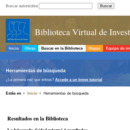
Buscar autora/obra
Biblioteca Virtual de Inve
Inicio
Obras
Buscar en la Biblioteca
Mapas
Equipo de in
Herramientas de búsqueda
¿La primera vez que entras?
Accede a un breve tutorial
.
Estás en
Inicio
Herramientas de búsqueda
Resultados en la Biblioteca
La búsqueda
retornó 1 resultados.