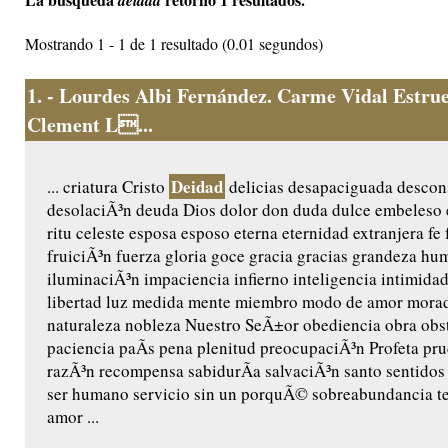
deidad
Mostrando 1 - 1 de 1 resultado (0.01 segundos)
1.
- Lourdes Albi Fernández. Carme Vidal Estrue
Clement L...
Deidad
... criatura Cristo
delicias desapaciguada descon
desolaciÃ³n deuda Dios dolor don duda dulce embeleso 
ritu celeste esposa esposo eterna eternidad extranjera fe 
fruiciÃ³n fuerza gloria goce gracia gracias grandeza h
iluminaciÃ³n impaciencia infierno inteligencia intimidad
libertad luz medida mente miembro modo de amor mora
naturaleza nobleza Nuestro SeÃ±or obediencia obra obs
paciencia paÃ­s pena plenitud preocupaciÃ³n Profeta pr
razÃ³n recompensa sabidurÃ­a salvaciÃ³n santo sentidos
ser humano servicio sin un porquÃ© sobreabundancia t
amor ...