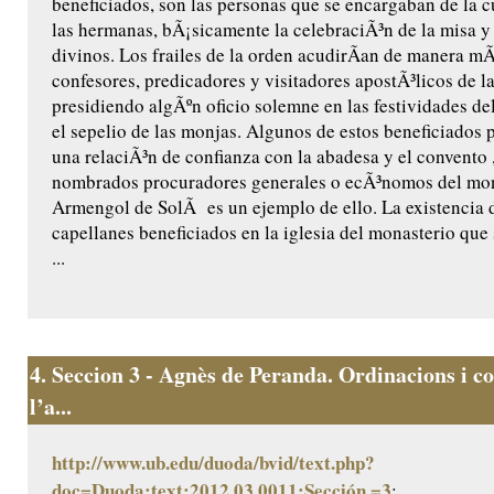
beneficiados, son las personas que se encargaban de la cu
las hermanas, bÃ¡sicamente la celebraciÃ³n de la misa y 
divinos. Los frailes de la orden acudirÃ­an de manera m
confesores, predicadores y visitadores apostÃ³licos de l
presidiendo algÃºn oficio solemne en las festividades de
el sepelio de las monjas. Algunos de estos beneficiados 
una relaciÃ³n de confianza con la abadesa y el convento ,
nombrados procuradores generales o ecÃ³nomos del mon
Armengol de SolÃ es un ejemplo de ello. La existencia 
capellanes beneficiados en la iglesia del monasterio que
...
4.
Seccion 3 - Agnès de Peranda. Ordinacions i co
l’a...
http://www.ub.edu/duoda/bvid/text.php?
doc=Duoda:text:2012.03.0011:Sección =3
: