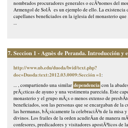
nombrados procuradores generales o ecÃ³nomos del mon
Armengol de SolÃ es un ejemplo de ello. La existencia 
capellanes beneficiados en la iglesia del monasterio que
...
7.
Seccion 1 - Agnès de Peranda. Introducción y ed
http://www.ub.edu/duoda/bvid/text.php?
doc=Duoda:text:2012.03.0009:Sección =1
:
dependencia
... , compartiendo una similar
con la abades
prÃ¡cticas de ayuno y una vestimenta parecida. Este cape
monasterio y el grupo mÃ¡s o menos extenso de presbÃ­t
beneficiados, son las personas que se encargaban de la cu
las hermanas, bÃ¡sicamente la celebraciÃ³n de la misa y 
divinos. Los frailes de la orden acudirÃ­an de manera m
confesores, predicadores y visitadores apostÃ³licos de l