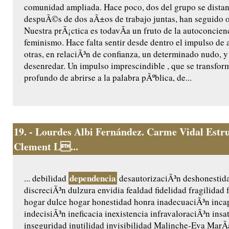
comunidad ampliada. Hace poco, dos del grupo se distan
despuÃ©s de dos aÃ±os de trabajo juntas, han seguido o
Nuestra prÃ¡ctica es todavÃ­a un fruto de la autoconcien
feminismo. Hace falta sentir desde dentro el impulso de 
otras, en relaciÃ³n de confianza, un determinado nudo, y
desenredar. Un impulso imprescindible , que se transfor
profundo de abrirse a la palabra pÃºblica, de...
19.
- Lourdes Albi Fernández. Carme Vidal Estru
Clement L...
dependencia
... debilidad
desautorizaciÃ³n deshonestid
discreciÃ³n dulzura envidia fealdad fidelidad fragilidad 
hogar dulce hogar honestidad honra inadecuaciÃ³n inca
indecisiÃ³n ineficacia inexistencia infravaloraciÃ³n insa
inseguridad inutilidad invisibilidad Malinche-Eva MarÃ