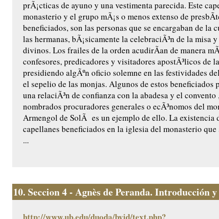
prÃ¡cticas de ayuno y una vestimenta parecida. Este cape
monasterio y el grupo mÃ¡s o menos extenso de presbÃ­t
beneficiados, son las personas que se encargaban de la cu
las hermanas, bÃ¡sicamente la celebraciÃ³n de la misa y 
divinos. Los frailes de la orden acudirÃ­an de manera m
confesores, predicadores y visitadores apostÃ³licos de l
presidiendo algÃºn oficio solemne en las festividades de
el sepelio de las monjas. Algunos de estos beneficiados 
una relaciÃ³n de confianza con la abadesa y el convento ,
nombrados procuradores generales o ecÃ³nomos del mon
Armengol de SolÃ es un ejemplo de ello. La existencia 
capellanes beneficiados en la iglesia del monasterio que
...
10.
Seccion 4 - Agnès de Peranda. Introducción y e
http://www.ub.edu/duoda/bvid/text.php?