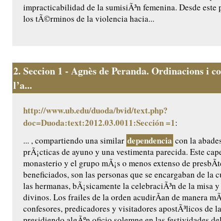
impracticabilidad de la sumisiÃ³n femenina. Desde este p
los tÃ©rminos de la violencia hacia...
2.
Seccion 1 - Agnès de Peranda. Ordinacions i co
l’a...
http://www.ub.edu/duoda/bvid/text.php?
doc=Duoda:text:2012.03.0011:Sección =1
:
dependencia
... , compartiendo una similar
con la abades
prÃ¡cticas de ayuno y una vestimenta parecida. Este cape
monasterio y el grupo mÃ¡s o menos extenso de presbÃ­t
beneficiados, son las personas que se encargaban de la cu
las hermanas, bÃ¡sicamente la celebraciÃ³n de la misa y 
divinos. Los frailes de la orden acudirÃ­an de manera m
confesores, predicadores y visitadores apostÃ³licos de l
presidiendo algÃºn oficio solemne en las festividades de