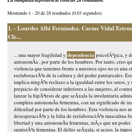
dependencia
Mostrando 1 - 20 de 28 resultados (0.03 segundos)
1.
- Lourdes Albi Fernández. Carme Vidal Estrue
Cle...
dependencia
... una mayor fragilidad y
psicolÃ³gica, y 
autonomÃ­a , por parte de los hombres. Por tanto, creo qu
violencia que tenemos frente a nuestros ojos no es una 
reelaboraciÃ³n de la cultura y del poder patriarcales. Es
implica ningÃºn rechazo a la igualdad entre los sexos, 
prejuicio de considerar inferiores a las mujeres, al contr
lanzar la hipÃ³tesis de que seÃ±ala la involuntaria admis
completa autonomÃ­a femenina, con un significado de i
dificultad por parte de los hombres. Esta violencia nos m
desesperaciÃ³n y la falta de reelaboraciÃ³n masculina fr
libertad y una autonomÃ­a femenina, mÃ¡s que un poder
sumisiÃ³n femenina. El delito seÃ±ala, si acaso, la impos