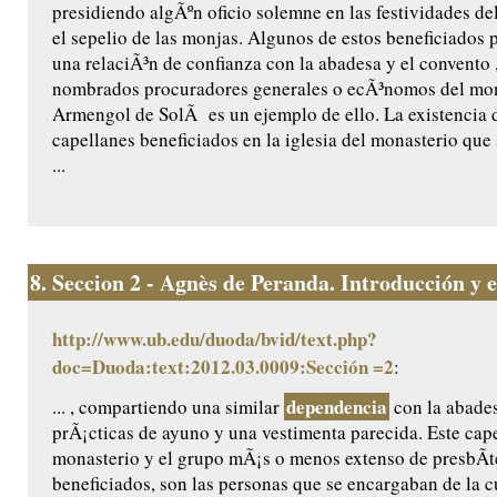
presidiendo algÃºn oficio solemne en las festividades de
el sepelio de las monjas. Algunos de estos beneficiados 
una relaciÃ³n de confianza con la abadesa y el convento ,
nombrados procuradores generales o ecÃ³nomos del mon
Armengol de SolÃ es un ejemplo de ello. La existencia 
capellanes beneficiados en la iglesia del monasterio que
...
8.
Seccion 2 - Agnès de Peranda. Introducción y ed
http://www.ub.edu/duoda/bvid/text.php?
doc=Duoda:text:2012.03.0009:Sección =2
:
dependencia
... , compartiendo una similar
con la abades
prÃ¡cticas de ayuno y una vestimenta parecida. Este cape
monasterio y el grupo mÃ¡s o menos extenso de presbÃ­t
beneficiados, son las personas que se encargaban de la cu