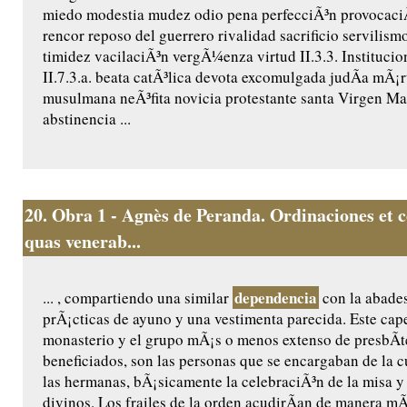
miedo modestia mudez odio pena perfecciÃ³n provocaci
rencor reposo del guerrero rivalidad sacrificio servilism
timidez vacilaciÃ³n vergÃ¼enza virtud II.3.3. Institucio
II.7.3.a. beata catÃ³lica devota excomulgada judÃ­a mÃ¡r
musulmana neÃ³fita novicia protestante santa Virgen MarÃ
abstinencia ...
20.
Obra 1 - Agnès de Peranda. Ordinaciones et c
quas venerab...
dependencia
... , compartiendo una similar
con la abades
prÃ¡cticas de ayuno y una vestimenta parecida. Este cape
monasterio y el grupo mÃ¡s o menos extenso de presbÃ­t
beneficiados, son las personas que se encargaban de la cu
las hermanas, bÃ¡sicamente la celebraciÃ³n de la misa y 
divinos. Los frailes de la orden acudirÃ­an de manera m