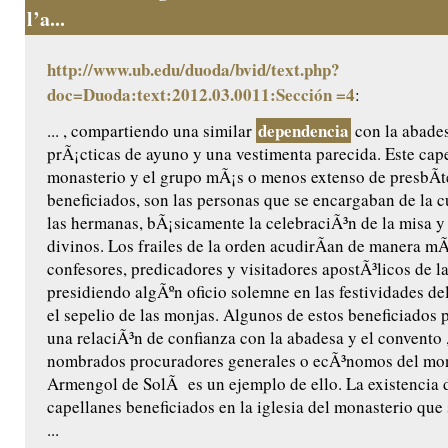
l’a...
http://www.ub.edu/duoda/bvid/text.php?
doc=Duoda:text:2012.03.0011:Sección =4
:
dependencia
... , compartiendo una similar
con la abades
prÃ¡cticas de ayuno y una vestimenta parecida. Este cape
monasterio y el grupo mÃ¡s o menos extenso de presbÃ­t
beneficiados, son las personas que se encargaban de la cu
las hermanas, bÃ¡sicamente la celebraciÃ³n de la misa y 
divinos. Los frailes de la orden acudirÃ­an de manera m
confesores, predicadores y visitadores apostÃ³licos de l
presidiendo algÃºn oficio solemne en las festividades de
el sepelio de las monjas. Algunos de estos beneficiados 
una relaciÃ³n de confianza con la abadesa y el convento ,
nombrados procuradores generales o ecÃ³nomos del mon
Armengol de SolÃ es un ejemplo de ello. La existencia 
capellanes beneficiados en la iglesia del monasterio que
...