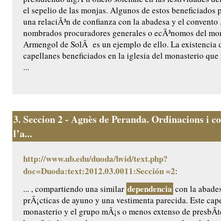
el sepelio de las monjas. Algunos de estos beneficiados 
una relaciÃ³n de confianza con la abadesa y el convento ,
nombrados procuradores generales o ecÃ³nomos del mon
Armengol de SolÃ es un ejemplo de ello. La existencia 
capellanes beneficiados en la iglesia del monasterio que
...
3.
Seccion 2 - Agnès de Peranda. Ordinacions i co
l’a...
http://www.ub.edu/duoda/bvid/text.php?
doc=Duoda:text:2012.03.0011:Sección =2
:
dependencia
... , compartiendo una similar
con la abades
prÃ¡cticas de ayuno y una vestimenta parecida. Este cape
monasterio y el grupo mÃ¡s o menos extenso de presbÃ­t