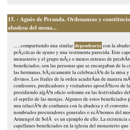
15.
- Agnès de Peranda. Ordenanzas y constitucio
abadesa del mona...
dependencia
... , compartiendo una similar
con la abades
prÃ¡cticas de ayuno y una vestimenta parecida. Este cape
monasterio y el grupo mÃ¡s o menos extenso de presbÃ­t
beneficiados, son las personas que se encargaban de la cu
las hermanas, bÃ¡sicamente la celebraciÃ³n de la misa y 
divinos. Los frailes de la orden acudirÃ­an de manera m
confesores, predicadores y visitadores apostÃ³licos de l
presidiendo algÃºn oficio solemne en las festividades de
el sepelio de las monjas. Algunos de estos beneficiados 
una relaciÃ³n de confianza con la abadesa y el convento ,
nombrados procuradores generales o ecÃ³nomos del mon
Armengol de SolÃ es un ejemplo de ello. La existencia 
capellanes beneficiados en la iglesia del monasterio que