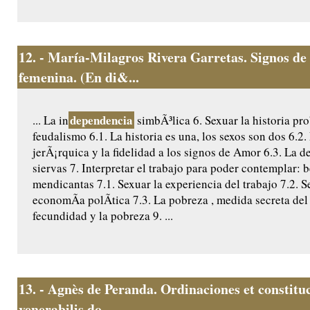
12.
- María-Milagros Rivera Garretas. Signos de 
femenina. (En di&...
dependencia
... La in
simbÃ³lica 6. Sexuar la historia pr
feudalismo 6.1. La historia es una, los sexos son dos 6.2.
jerÃ¡rquica y la fidelidad a los signos de Amor 6.3. La d
siervas 7. Interpretar el trabajo para poder contemplar: 
mendicantas 7.1. Sexuar la experiencia del trabajo 7.2. S
economÃ­a polÃ­tica 7.3. La pobreza , medida secreta del 
fecundidad y la pobreza 9. ...
13.
- Agnès de Peranda. Ordinaciones et constitu
venerabilis do...