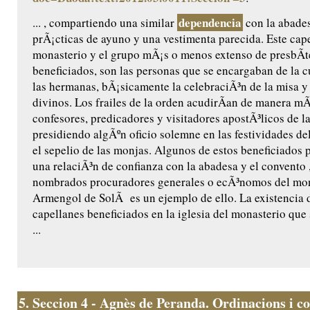
dependencia
... , compartiendo una similar
con la abades
prÃ¡cticas de ayuno y una vestimenta parecida. Este cape
monasterio y el grupo mÃ¡s o menos extenso de presbÃ­t
beneficiados, son las personas que se encargaban de la cu
las hermanas, bÃ¡sicamente la celebraciÃ³n de la misa y 
divinos. Los frailes de la orden acudirÃ­an de manera m
confesores, predicadores y visitadores apostÃ³licos de l
presidiendo algÃºn oficio solemne en las festividades de
el sepelio de las monjas. Algunos de estos beneficiados 
una relaciÃ³n de confianza con la abadesa y el convento ,
nombrados procuradores generales o ecÃ³nomos del mon
Armengol de SolÃ es un ejemplo de ello. La existencia 
capellanes beneficiados en la iglesia del monasterio que
...
5.
Seccion 4 - Agnès de Peranda. Ordinacions i co