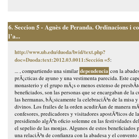
6.
Seccion 5 - Agnès de Peranda. Ordinacions i co
l’a...
http://www.ub.edu/duoda/bvid/text.php?
doc=Duoda:text:2012.03.0011:Sección =5
:
dependencia
... , compartiendo una similar
con la abades
prÃ¡cticas de ayuno y una vestimenta parecida. Este cape
monasterio y el grupo mÃ¡s o menos extenso de presbÃ­t
beneficiados, son las personas que se encargaban de la cu
las hermanas, bÃ¡sicamente la celebraciÃ³n de la misa y 
divinos. Los frailes de la orden acudirÃ­an de manera m
confesores, predicadores y visitadores apostÃ³licos de l
presidiendo algÃºn oficio solemne en las festividades de
el sepelio de las monjas. Algunos de estos beneficiados 
una relaciÃ³n de confianza con la abadesa y el convento ,