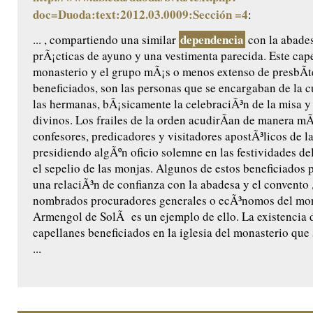
doc=Duoda:text:2012.03.0009:Sección =4
:
dependencia
... , compartiendo una similar
con la abades
prÃ¡cticas de ayuno y una vestimenta parecida. Este cape
monasterio y el grupo mÃ¡s o menos extenso de presbÃ­t
beneficiados, son las personas que se encargaban de la cu
las hermanas, bÃ¡sicamente la celebraciÃ³n de la misa y 
divinos. Los frailes de la orden acudirÃ­an de manera m
confesores, predicadores y visitadores apostÃ³licos de l
presidiendo algÃºn oficio solemne en las festividades de
el sepelio de las monjas. Algunos de estos beneficiados 
una relaciÃ³n de confianza con la abadesa y el convento ,
nombrados procuradores generales o ecÃ³nomos del mon
Armengol de SolÃ es un ejemplo de ello. La existencia 
capellanes beneficiados en la iglesia del monasterio que
...