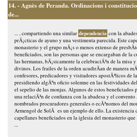
14.
- Agnès de Peranda. Ordinacions i constitucio
de...
dependencia
... , compartiendo una similar
con la abades
prÃ¡cticas de ayuno y una vestimenta parecida. Este cape
monasterio y el grupo mÃ¡s o menos extenso de presbÃ­t
beneficiados, son las personas que se encargaban de la cu
las hermanas, bÃ¡sicamente la celebraciÃ³n de la misa y 
divinos. Los frailes de la orden acudirÃ­an de manera m
confesores, predicadores y visitadores apostÃ³licos de l
presidiendo algÃºn oficio solemne en las festividades de
el sepelio de las monjas. Algunos de estos beneficiados 
una relaciÃ³n de confianza con la abadesa y el convento ,
nombrados procuradores generales o ecÃ³nomos del mon
Armengol de SolÃ es un ejemplo de ello. La existencia 
capellanes beneficiados en la iglesia del monasterio que
...