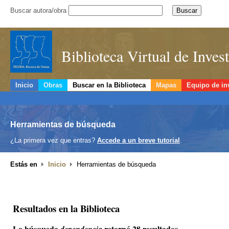
Buscar autora/obra
Biblioteca Virtual de Inve
Inicio
Obras
Buscar en la Biblioteca
Mapas
Equipo de in
Herramientas de búsqueda
¿La primera vez que entras?
Accede a un breve tutorial
.
Estás en
Inicio
Herramientas de búsqueda
Resultados en la Biblioteca
La búsqueda
retornó 28 resultados.