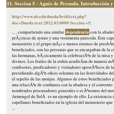
11.
Seccion 5 - Agnès de Peranda. Introducción y e
http://www.ub.edu/duoda/bvid/text.php?
doc=Duoda:text:2012.03.0009:Sección =5
:
dependencia
... , compartiendo una similar
con la abades
prÃ¡cticas de ayuno y una vestimenta parecida. Este cape
monasterio y el grupo mÃ¡s o menos extenso de presbÃ­t
beneficiados, son las personas que se encargaban de la cu
las hermanas, bÃ¡sicamente la celebraciÃ³n de la misa y 
divinos. Los frailes de la orden acudirÃ­an de manera m
confesores, predicadores y visitadores apostÃ³licos de l
presidiendo algÃºn oficio solemne en las festividades de
el sepelio de las monjas. Algunos de estos beneficiados 
una relaciÃ³n de confianza con la abadesa y el convento ,
nombrados procuradores generales o ecÃ³nomos del mon
Armengol de SolÃ es un ejemplo de ello. La existencia 
capellanes beneficiados en la iglesia del monasterio que
...