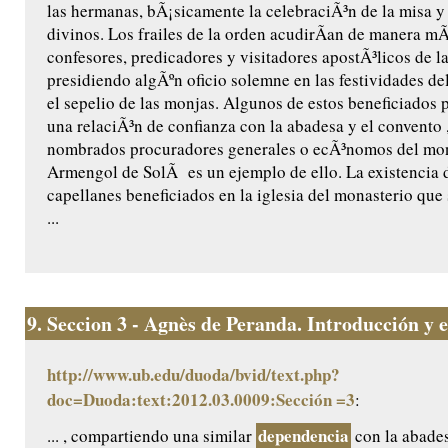
las hermanas, bÃ¡sicamente la celebraciÃ³n de la misa y 
divinos. Los frailes de la orden acudirÃ­an de manera m
confesores, predicadores y visitadores apostÃ³licos de l
presidiendo algÃºn oficio solemne en las festividades de
el sepelio de las monjas. Algunos de estos beneficiados 
una relaciÃ³n de confianza con la abadesa y el convento ,
nombrados procuradores generales o ecÃ³nomos del mon
Armengol de SolÃ es un ejemplo de ello. La existencia 
capellanes beneficiados en la iglesia del monasterio que
...
9.
Seccion 3 - Agnès de Peranda. Introducción y ed
http://www.ub.edu/duoda/bvid/text.php?
doc=Duoda:text:2012.03.0009:Sección =3
:
dependencia
... , compartiendo una similar
con la abades