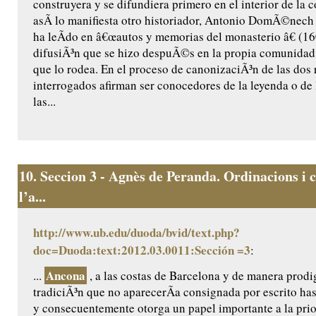
construyera y se difundiera primero en el interior de la
asÃ­ lo manifiesta otro historiador, Antonio DomÃ©nech ,
ha leÃ­do en â€œautos y memorias del monasterio â€ (160
difusiÃ³n que se hizo despuÃ©s en la propia comunidad 
que lo rodea. En el proceso de canonizaciÃ³n de las dos r
interrogados afirman ser conocedores de la leyenda o de 
las...
10.
Seccion 3 - Agnès de Peranda. Ordinacions i c
l’a...
http://www.ub.edu/duoda/bvid/text.php?
doc=Duoda:text:2012.03.0011:Sección =3
:
Ancona
...
, a las costas de Barcelona y de manera prodig
tradiciÃ³n que no aparecerÃ­a consignada por escrito ha
y consecuentemente otorga un papel importante a la prio