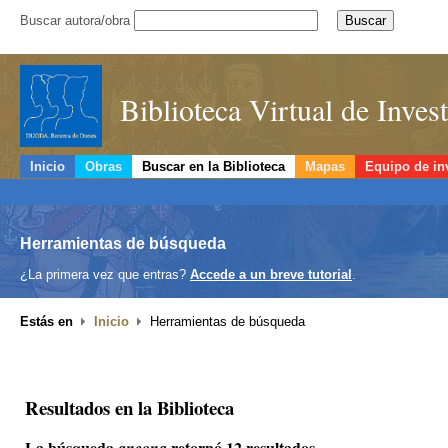
Buscar autora/obra
Biblioteca Virtual de Inve
Inicio
Obras
Buscar en la Biblioteca
Mapas
Equipo de in
Herramientas de búsqueda
¿La primera vez que entras?
Accede a un breve tutorial
.
Estás en
Inicio
Herramientas de búsqueda
Resultados en la Biblioteca
La búsqueda
retornó 12 resultados.