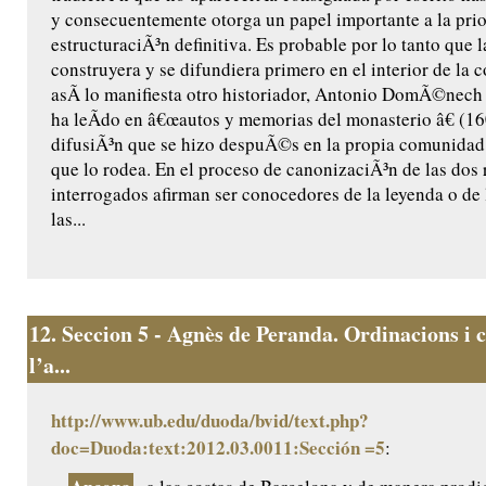
y consecuentemente otorga un papel importante a la prio
estructuraciÃ³n definitiva. Es probable por lo tanto que l
construyera y se difundiera primero en el interior de la
asÃ­ lo manifiesta otro historiador, Antonio DomÃ©nech ,
ha leÃ­do en â€œautos y memorias del monasterio â€ (160
difusiÃ³n que se hizo despuÃ©s en la propia comunidad 
que lo rodea. En el proceso de canonizaciÃ³n de las dos r
interrogados afirman ser conocedores de la leyenda o de 
las...
12.
Seccion 5 - Agnès de Peranda. Ordinacions i c
l’a...
http://www.ub.edu/duoda/bvid/text.php?
doc=Duoda:text:2012.03.0011:Sección =5
: