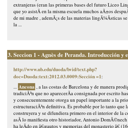
extranjeras (eran las primeras bases del futuro Liceo Li
que yo asistÃ­ en la misma escuela muchos aÃ±os despu
de mi madre , ademÃ¡s de las materias lingÃ¼Ã­sticas s
la ...
3.
Seccion 1 - Agnès de Peranda. Introducción y ed
http://www.ub.edu/duoda/bvid/text.php?
doc=Duoda:text:2012.03.0009:Sección =1
:
Ancona
...
, a las costas de Barcelona y de manera prodig
tradiciÃ³n que no aparecerÃ­a consignada por escrito ha
y consecuentemente otorga un papel importante a la prio
estructuraciÃ³n definitiva. Es probable por lo tanto que l
construyera y se difundiera primero en el interior de la
asÃ­ lo manifiesta otro historiador, Antonio DomÃ©nech ,
ha leÃ­do en â€œautos y memorias del monasterio â€ (160