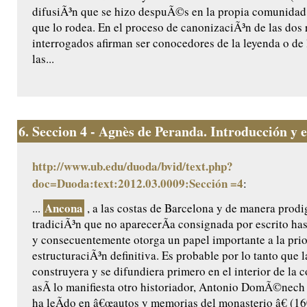
difusiÃ³n que se hizo despuÃ©s en la propia comunidad 
que lo rodea. En el proceso de canonizaciÃ³n de las dos r
interrogados afirman ser conocedores de la leyenda o de 
las...
6.
Seccion 4 - Agnès de Peranda. Introducción y ed
http://www.ub.edu/duoda/bvid/text.php?
doc=Duoda:text:2012.03.0009:Sección =4
:
Ancona
...
, a las costas de Barcelona y de manera prodig
tradiciÃ³n que no aparecerÃ­a consignada por escrito ha
y consecuentemente otorga un papel importante a la prio
estructuraciÃ³n definitiva. Es probable por lo tanto que l
construyera y se difundiera primero en el interior de la
asÃ­ lo manifiesta otro historiador, Antonio DomÃ©nech ,
ha leÃ­do en â€œautos y memorias del monasterio â€ (160