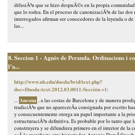
difusiÃ³n que se hizo despuÃ©s en la propia comunidad 
que lo rodea. En el proceso de canonizaciÃ³n de las dos r
interrogados afirman ser conocedores de la leyenda o de 
las...
8.
Seccion 1 - Agnès de Peranda. Ordinacions i co
l’a...
http://www.ub.edu/duoda/bvid/text.php?
doc=Duoda:text:2012.03.0011:Sección =1
:
Ancona
...
, a las costas de Barcelona y de manera prodig
tradiciÃ³n que no aparecerÃ­a consignada por escrito ha
y consecuentemente otorga un papel importante a la prio
estructuraciÃ³n definitiva. Es probable por lo tanto que l
construyera y se difundiera primero en el interior de la
asÃ­ lo manifiesta otro historiador, Antonio DomÃ©nech ,