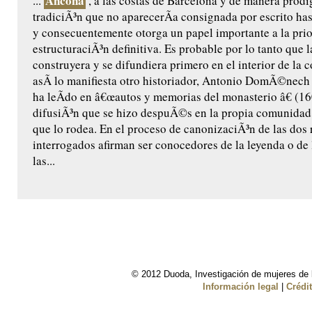
Ancona
...
, a las costas de Barcelona y de manera prodig
tradiciÃ³n que no aparecerÃ­a consignada por escrito ha
y consecuentemente otorga un papel importante a la prio
estructuraciÃ³n definitiva. Es probable por lo tanto que l
construyera y se difundiera primero en el interior de la
asÃ­ lo manifiesta otro historiador, Antonio DomÃ©nech ,
ha leÃ­do en â€œautos y memorias del monasterio â€ (160
difusiÃ³n que se hizo despuÃ©s en la propia comunidad 
que lo rodea. En el proceso de canonizaciÃ³n de las dos r
interrogados afirman ser conocedores de la leyenda o de 
las...
© 2012 Duoda, Investigación de mujeres de l
Información legal
|
Crédi