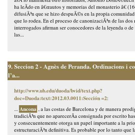
ha leÃ­do en â€œautos y memorias del monasterio â€ (160
difusiÃ³n que se hizo despuÃ©s en la propia comunidad 
que lo rodea. En el proceso de canonizaciÃ³n de las dos r
interrogados afirman ser conocedores de la leyenda o de 
las...
9.
Seccion 2 - Agnès de Peranda. Ordinacions i co
l’a...
http://www.ub.edu/duoda/bvid/text.php?
doc=Duoda:text:2012.03.0011:Sección =2
:
Ancona
...
, a las costas de Barcelona y de manera prodig
tradiciÃ³n que no aparecerÃ­a consignada por escrito ha
y consecuentemente otorga un papel importante a la prio
estructuraciÃ³n definitiva. Es probable por lo tanto que l