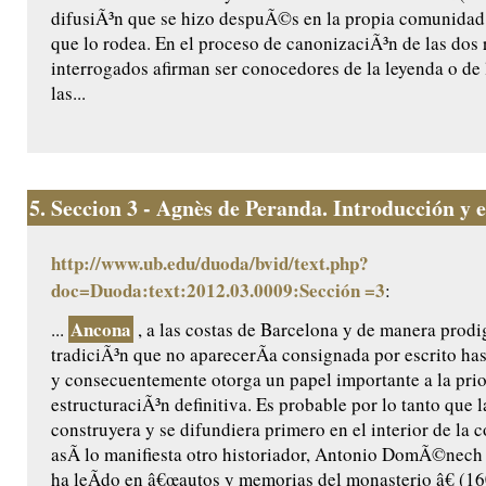
difusiÃ³n que se hizo despuÃ©s en la propia comunidad 
que lo rodea. En el proceso de canonizaciÃ³n de las dos r
interrogados afirman ser conocedores de la leyenda o de 
las...
5.
Seccion 3 - Agnès de Peranda. Introducción y ed
http://www.ub.edu/duoda/bvid/text.php?
doc=Duoda:text:2012.03.0009:Sección =3
:
Ancona
...
, a las costas de Barcelona y de manera prodig
tradiciÃ³n que no aparecerÃ­a consignada por escrito ha
y consecuentemente otorga un papel importante a la prio
estructuraciÃ³n definitiva. Es probable por lo tanto que l
construyera y se difundiera primero en el interior de la
asÃ­ lo manifiesta otro historiador, Antonio DomÃ©nech ,
ha leÃ­do en â€œautos y memorias del monasterio â€ (160