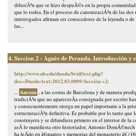
difusiÃ³n que se hizo despuÃ©s en la propia comunidad 
que lo rodea. En el proceso de canonizaciÃ³n de las dos r
interrogados afirman ser conocedores de la leyenda o de 
las...
4.
Seccion 2 - Agnès de Peranda. Introducción y ed
http://www.ub.edu/duoda/bvid/text.php?
doc=Duoda:text:2012.03.0009:Sección =2
:
Ancona
...
, a las costas de Barcelona y de manera prodig
tradiciÃ³n que no aparecerÃ­a consignada por escrito ha
y consecuentemente otorga un papel importante a la prio
estructuraciÃ³n definitiva. Es probable por lo tanto que l
construyera y se difundiera primero en el interior de la
asÃ­ lo manifiesta otro historiador, Antonio DomÃ©nech ,
ha leÃ­do en â€œautos y memorias del monasterio â€ (160