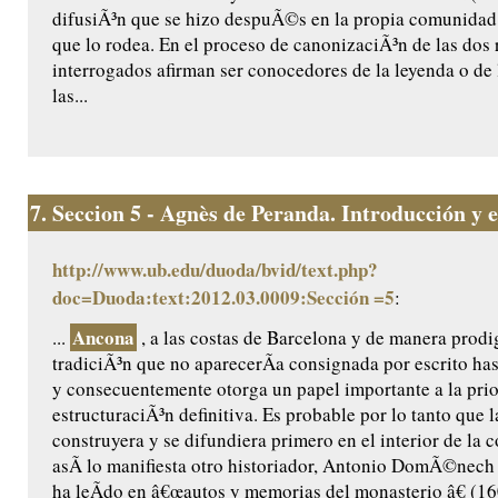
difusiÃ³n que se hizo despuÃ©s en la propia comunidad 
que lo rodea. En el proceso de canonizaciÃ³n de las dos r
interrogados afirman ser conocedores de la leyenda o de 
las...
7.
Seccion 5 - Agnès de Peranda. Introducción y ed
http://www.ub.edu/duoda/bvid/text.php?
doc=Duoda:text:2012.03.0009:Sección =5
:
Ancona
...
, a las costas de Barcelona y de manera prodig
tradiciÃ³n que no aparecerÃ­a consignada por escrito ha
y consecuentemente otorga un papel importante a la prio
estructuraciÃ³n definitiva. Es probable por lo tanto que l
construyera y se difundiera primero en el interior de la
asÃ­ lo manifiesta otro historiador, Antonio DomÃ©nech ,
ha leÃ­do en â€œautos y memorias del monasterio â€ (160