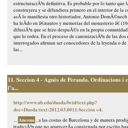
estructuraciÃ³n definitiva. Es probable por lo tanto que l
construyera y se difundiera primero en el interior de la
asÃ­ lo manifiesta otro historiador, Antonio DomÃ©nech ,
ha leÃ­do en â€œautos y memorias del monasterio â€ (160
difusiÃ³n que se hizo despuÃ©s en la propia comunidad 
que lo rodea. En el proceso de canonizaciÃ³n de las dos r
interrogados afirman ser conocedores de la leyenda o de 
las...
11.
Seccion 4 - Agnès de Peranda. Ordinacions i c
l’a...
http://www.ub.edu/duoda/bvid/text.php?
doc=Duoda:text:2012.03.0011:Sección =4
:
Ancona
...
, a las costas de Barcelona y de manera prodig
tradiciÃ³n que no aparecerÃ­a consignada por escrito ha