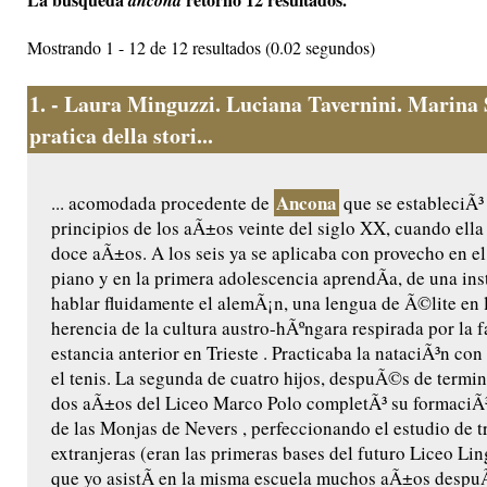
ancona
Mostrando 1 - 12 de 12 resultados (0.02 segundos)
1.
- Laura Minguzzi. Luciana Tavernini. Marina 
pratica della stori...
Ancona
... acomodada procedente de
que se estableciÃ³
principios de los aÃ±os veinte del siglo XX, cuando ella
doce aÃ±os. A los seis ya se aplicaba con provecho en el
piano y en la primera adolescencia aprendÃ­a, de una insti
hablar fluidamente el alemÃ¡n, una lengua de Ã©lite en
herencia de la cultura austro-hÃºngara respirada por la 
estancia anterior en Trieste . Practicaba la nataciÃ³n c
el tenis. La segunda de cuatro hijos, despuÃ©s de termin
dos aÃ±os del Liceo Marco Polo completÃ³ su formaciÃ³n
de las Monjas de Nevers , perfeccionando el estudio de t
extranjeras (eran las primeras bases del futuro Liceo Li
que yo asistÃ­ en la misma escuela muchos aÃ±os despu