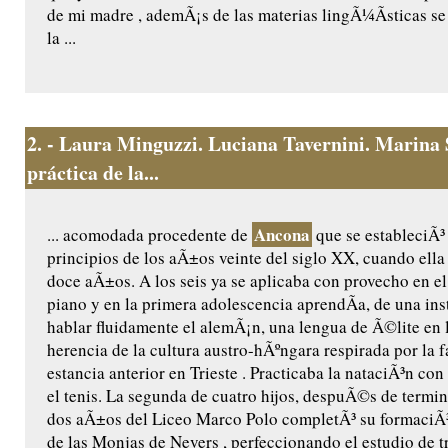
de mi madre , ademÃ¡s de las materias lingÃ¼Ã­sticas s
la ...
2.
- Laura Minguzzi. Luciana Tavernini. Marina 
práctica de la...
Ancona
... acomodada procedente de
que se estableciÃ³
principios de los aÃ±os veinte del siglo XX, cuando ella
doce aÃ±os. A los seis ya se aplicaba con provecho en el
piano y en la primera adolescencia aprendÃ­a, de una insti
hablar fluidamente el alemÃ¡n, una lengua de Ã©lite en
herencia de la cultura austro-hÃºngara respirada por la 
estancia anterior en Trieste . Practicaba la nataciÃ³n c
el tenis. La segunda de cuatro hijos, despuÃ©s de termin
dos aÃ±os del Liceo Marco Polo completÃ³ su formaciÃ³n
de las Monjas de Nevers , perfeccionando el estudio de t