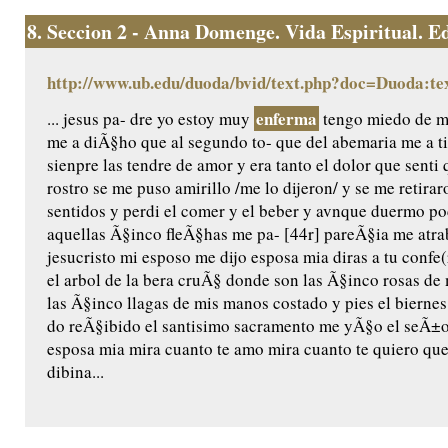
8.
Seccion 2 - Anna Domenge. Vida Espiritual. Edic
http://www.ub.edu/duoda/bvid/text.php?doc=Duoda:te
enferma
... jesus pa- dre yo estoy muy
tengo miedo de mo
me a diÃ§ho que al segundo to- que del abemaria me a t
sienpre las tendre de amor y era tanto el dolor que senti 
rostro se me puso amirillo /me lo dijeron/ y se me retira
sentidos y perdi el comer y el beber y avnque duermo 
aquellas Ã§inco fleÃ§has me pa- [44r] pareÃ§ia me atr
jesucristo mi esposo me dijo esposa mia diras a tu confe(
el arbol de la bera cruÃ§ donde son las Ã§inco rosas d
las Ã§inco llagas de mis manos costado y pies el bierne
do reÃ§ibido el santisimo sacramento me yÃ§o el seÃ±or
esposa mia mira cuanto te amo mira cuanto te quiero que
dibina...