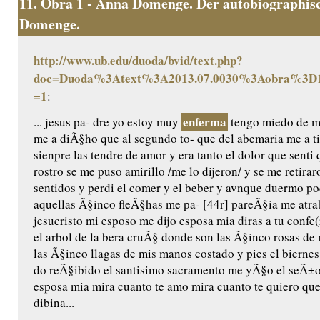
11.
Obra 1 - Anna Domenge. Der autobiographisc
Domenge.
http://www.ub.edu/duoda/bvid/text.php?
doc=Duoda%3Atext%3A2013.07.0030%3Aobra%3D1
=1
:
enferma
... jesus pa- dre yo estoy muy
tengo miedo de mo
me a diÃ§ho que al segundo to- que del abemaria me a t
sienpre las tendre de amor y era tanto el dolor que senti 
rostro se me puso amirillo /me lo dijeron/ y se me retira
sentidos y perdi el comer y el beber y avnque duermo 
aquellas Ã§inco fleÃ§has me pa- [44r] pareÃ§ia me atr
jesucristo mi esposo me dijo esposa mia diras a tu confe(
el arbol de la bera cruÃ§ donde son las Ã§inco rosas d
las Ã§inco llagas de mis manos costado y pies el bierne
do reÃ§ibido el santisimo sacramento me yÃ§o el seÃ±or
esposa mia mira cuanto te amo mira cuanto te quiero que
dibina...