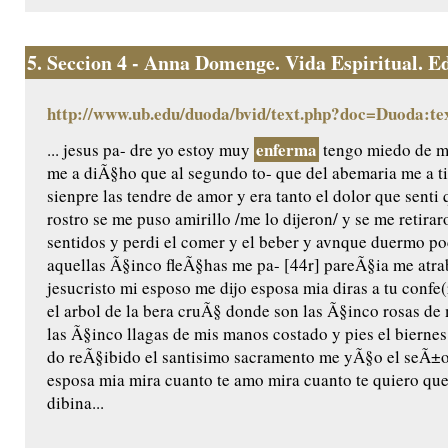
5.
Seccion 4 - Anna Domenge. Vida Espiritual. Edic
http://www.ub.edu/duoda/bvid/text.php?doc=Duoda:te
enferma
... jesus pa- dre yo estoy muy
tengo miedo de mo
me a diÃ§ho que al segundo to- que del abemaria me a t
sienpre las tendre de amor y era tanto el dolor que senti 
rostro se me puso amirillo /me lo dijeron/ y se me retira
sentidos y perdi el comer y el beber y avnque duermo 
aquellas Ã§inco fleÃ§has me pa- [44r] pareÃ§ia me atr
jesucristo mi esposo me dijo esposa mia diras a tu confe(
el arbol de la bera cruÃ§ donde son las Ã§inco rosas d
las Ã§inco llagas de mis manos costado y pies el bierne
do reÃ§ibido el santisimo sacramento me yÃ§o el seÃ±or
esposa mia mira cuanto te amo mira cuanto te quiero que
dibina...