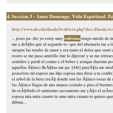
4.
Seccion 3 - Anna Domenge. Vida Espiritual. Edic
http://www.ub.edu/duoda/bvid/text.php?doc=Duoda:te
enferma
... jesus pa- dre yo estoy muy
tengo miedo de mo
me a diÃ§ho que al segundo to- que del abemaria me a t
sienpre las tendre de amor y era tanto el dolor que senti 
rostro se me puso amirillo /me lo dijeron/ y se me retira
sentidos y perdi el comer y el beber y avnque duermo 
aquellas Ã§inco fleÃ§has me pa- [44r] pareÃ§ia me atr
jesucristo mi esposo me dijo esposa mia diras a tu confe(
el arbol de la bera cruÃ§ donde son las Ã§inco rosas d
las Ã§inco llagas de mis manos costado y pies el bierne
do reÃ§ibido el santisimo sacramento me yÃ§o el seÃ±or
esposa mia mira cuanto te amo mira cuanto te quiero que
dibina...