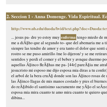
2.
Seccion 1 - Anna Domenge. Vida Espiritual. Edic
http://www.ub.edu/duoda/bvid/text.php?doc=Duoda:te
enferma
... jesus pa- dre yo estoy muy
tengo miedo de mo
me a diÃ§ho que al segundo to- que del abemaria me a t
sienpre las tendre de amor y era tanto el dolor que senti 
rostro se me puso amirillo /me lo dijeron/ y se me retira
sentidos y perdi el comer y el beber y avnque duermo 
aquellas Ã§inco fleÃ§has me pa- [44r] pareÃ§ia me atr
jesucristo mi esposo me dijo esposa mia diras a tu confe(
el arbol de la bera cruÃ§ donde son las Ã§inco rosas d
las Ã§inco llagas de mis manos costado y pies el bierne
do reÃ§ibido el santisimo sacramento me yÃ§o el seÃ±or
esposa mia mira cuanto te amo mira cuanto te quiero que
dibina...