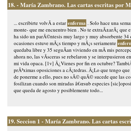
18.
- María Zambrano. Las cartas escritas por M
enferma
... escribirte volvÃ­ a estar
. Solo hace una sema
monte- que me encuentro bien . No te extraÃ±arÃ¡ que 
ha sido un parÃ©ntesis muy largo y muy absorbente 34 d
enfer
ocasiones estuve mÃ¡s tiempo y mÃ¡s seriamente
quedaba libre y 35 seguÃ­an viviendo en mÃ­ mis percepc
ahora no, las vÃ­sceras se rebelaron y se interpusieron 
mi vida opaca. [1v] Â¿Vienes por fin en octubre? TambiÃ
prÃ³ximas oposiciones a cÃ¡tedras. Â¡Lo que tengo que 
de ponerme a ello, pues no sÃ© quÃ© sucede que las co
fosilizan cuando son miradas â€œsub especies [sic]oposic
que queda de agosto y posiblemente todo...
19.
Seccion 1 - María Zambrano. Las cartas escr