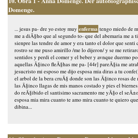
10.
Obra 1 - Anna Domenge. Der autobiographisc
Domenge.
enferma
... jesus pa- dre yo estoy muy
tengo miedo de mo
me a diÃ§ho que al segundo to- que del abemaria me a t
sienpre las tendre de amor y era tanto el dolor que senti 
rostro se me puso amirillo /me lo dijeron/ y se me retira
sentidos y perdi el comer y el beber y avnque duermo 
aquellas Ã§inco fleÃ§has me pa- [44r] pareÃ§ia me atr
jesucristo mi esposo me dijo esposa mia diras a tu confe(
el arbol de la bera cruÃ§ donde son las Ã§inco rosas d
las Ã§inco llagas de mis manos costado y pies el bierne
do reÃ§ibido el santisimo sacramento me yÃ§o el seÃ±or
esposa mia mira cuanto te amo mira cuanto te quiero que
dibina...