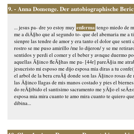
9.
- Anna Domenge. Der autobiographische Beri
enferma
... jesus pa- dre yo estoy muy
tengo miedo de mo
me a diÃ§ho que al segundo to- que del abemaria me a t
sienpre las tendre de amor y era tanto el dolor que senti 
rostro se me puso amirillo /me lo dijeron/ y se me retira
sentidos y perdi el comer y el beber y avnque duermo 
aquellas Ã§inco fleÃ§has me pa- [44r] pareÃ§ia me atr
jesucristo mi esposo me dijo esposa mia diras a tu confe(
el arbol de la bera cruÃ§ donde son las Ã§inco rosas d
las Ã§inco llagas de mis manos costado y pies el bierne
do reÃ§ibido el santisimo sacramento me yÃ§o el seÃ±or
esposa mia mira cuanto te amo mira cuanto te quiero que
dibina...