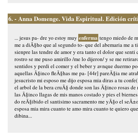
6.
- Anna Domenge. Vida Espiritual. Edición crític
enferma
... jesus pa- dre yo estoy muy
tengo miedo de mo
me a diÃ§ho que al segundo to- que del abemaria me a t
sienpre las tendre de amor y era tanto el dolor que senti 
rostro se me puso amirillo /me lo dijeron/ y se me retira
sentidos y perdi el comer y el beber y avnque duermo 
aquellas Ã§inco fleÃ§has me pa- [44r] pareÃ§ia me atr
jesucristo mi esposo me dijo esposa mia diras a tu confe(
el arbol de la bera cruÃ§ donde son las Ã§inco rosas d
las Ã§inco llagas de mis manos costado y pies el bierne
do reÃ§ibido el santisimo sacramento me yÃ§o el seÃ±or
esposa mia mira cuanto te amo mira cuanto te quiero que
dibina...