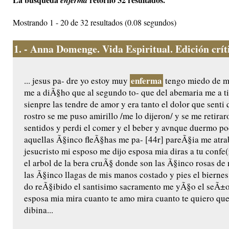
enferma
Mostrando 1 - 20 de 32 resultados (0.08 segundos)
1.
- Anna Domenge. Vida Espiritual. Edición crític
enferma
... jesus pa- dre yo estoy muy
tengo miedo de mo
me a diÃ§ho que al segundo to- que del abemaria me a t
sienpre las tendre de amor y era tanto el dolor que senti 
rostro se me puso amirillo /me lo dijeron/ y se me retira
sentidos y perdi el comer y el beber y avnque duermo 
aquellas Ã§inco fleÃ§has me pa- [44r] pareÃ§ia me atr
jesucristo mi esposo me dijo esposa mia diras a tu confe(
el arbol de la bera cruÃ§ donde son las Ã§inco rosas d
las Ã§inco llagas de mis manos costado y pies el bierne
do reÃ§ibido el santisimo sacramento me yÃ§o el seÃ±or
esposa mia mira cuanto te amo mira cuanto te quiero que
dibina...