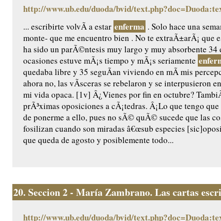
http://www.ub.edu/duoda/bvid/text.php?doc=Duoda:te
enferma
... escribirte volvÃ­ a estar
. Solo hace una sema
monte- que me encuentro bien . No te extraÃ±arÃ¡ que 
ha sido un parÃ©ntesis muy largo y muy absorbente 34 d
enfer
ocasiones estuve mÃ¡s tiempo y mÃ¡s seriamente
quedaba libre y 35 seguÃ­an viviendo en mÃ­ mis percepc
ahora no, las vÃ­sceras se rebelaron y se interpusieron 
mi vida opaca. [1v] Â¿Vienes por fin en octubre? TambiÃ
prÃ³ximas oposiciones a cÃ¡tedras. Â¡Lo que tengo que 
de ponerme a ello, pues no sÃ© quÃ© sucede que las co
fosilizan cuando son miradas â€œsub especies [sic]oposic
que queda de agosto y posiblemente todo...
20.
Seccion 2 - María Zambrano. Las cartas escr
http://www.ub.edu/duoda/bvid/text.php?doc=Duoda:te