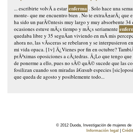
enferma
... escribirte volvÃ­ a estar
. Solo hace una sema
monte- que me encuentro bien . No te extraÃ±arÃ¡ que 
ha sido un parÃ©ntesis muy largo y muy absorbente 34 d
enfer
ocasiones estuve mÃ¡s tiempo y mÃ¡s seriamente
quedaba libre y 35 seguÃ­an viviendo en mÃ­ mis percepc
ahora no, las vÃ­sceras se rebelaron y se interpusieron 
mi vida opaca. [1v] Â¿Vienes por fin en octubre? TambiÃ
prÃ³ximas oposiciones a cÃ¡tedras. Â¡Lo que tengo que 
de ponerme a ello, pues no sÃ© quÃ© sucede que las co
fosilizan cuando son miradas â€œsub especies [sic]oposic
que queda de agosto y posiblemente todo...
© 2012 Duoda, Investigación de mujeres de l
Información legal
|
Crédi