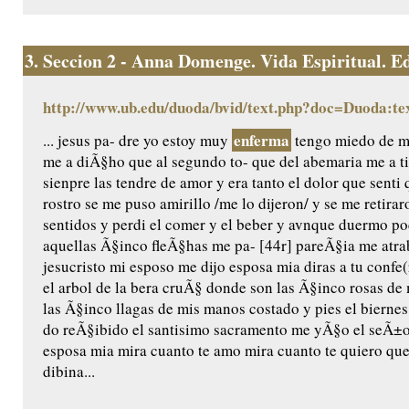
3.
Seccion 2 - Anna Domenge. Vida Espiritual. Edic
http://www.ub.edu/duoda/bvid/text.php?doc=Duoda:te
enferma
... jesus pa- dre yo estoy muy
tengo miedo de mo
me a diÃ§ho que al segundo to- que del abemaria me a t
sienpre las tendre de amor y era tanto el dolor que senti 
rostro se me puso amirillo /me lo dijeron/ y se me retira
sentidos y perdi el comer y el beber y avnque duermo 
aquellas Ã§inco fleÃ§has me pa- [44r] pareÃ§ia me atr
jesucristo mi esposo me dijo esposa mia diras a tu confe(
el arbol de la bera cruÃ§ donde son las Ã§inco rosas d
las Ã§inco llagas de mis manos costado y pies el bierne
do reÃ§ibido el santisimo sacramento me yÃ§o el seÃ±or
esposa mia mira cuanto te amo mira cuanto te quiero que
dibina...