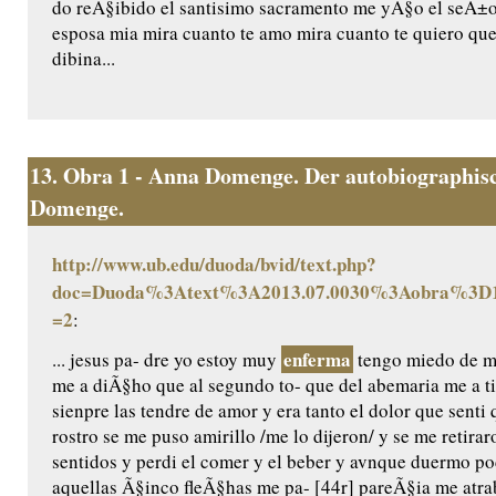
do reÃ§ibido el santisimo sacramento me yÃ§o el seÃ±or
esposa mia mira cuanto te amo mira cuanto te quiero que
dibina...
13.
Obra 1 - Anna Domenge. Der autobiographisc
Domenge.
http://www.ub.edu/duoda/bvid/text.php?
doc=Duoda%3Atext%3A2013.07.0030%3Aobra%3D1
=2
:
enferma
... jesus pa- dre yo estoy muy
tengo miedo de mo
me a diÃ§ho que al segundo to- que del abemaria me a t
sienpre las tendre de amor y era tanto el dolor que senti 
rostro se me puso amirillo /me lo dijeron/ y se me retira
sentidos y perdi el comer y el beber y avnque duermo 
aquellas Ã§inco fleÃ§has me pa- [44r] pareÃ§ia me atr