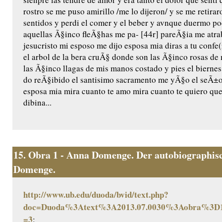
rostro se me puso amirillo /me lo dijeron/ y se me retira
sentidos y perdi el comer y el beber y avnque duermo 
aquellas Ã§inco fleÃ§has me pa- [44r] pareÃ§ia me atr
jesucristo mi esposo me dijo esposa mia diras a tu confe(
el arbol de la bera cruÃ§ donde son las Ã§inco rosas d
las Ã§inco llagas de mis manos costado y pies el bierne
do reÃ§ibido el santisimo sacramento me yÃ§o el seÃ±or
esposa mia mira cuanto te amo mira cuanto te quiero que
dibina...
15.
Obra 1 - Anna Domenge. Der autobiographisc
Domenge.
http://www.ub.edu/duoda/bvid/text.php?
doc=Duoda%3Atext%3A2013.07.0030%3Aobra%3D1
=3
: