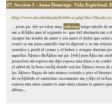
17.
Seccion 3 - Anna Domenge. Vida Espiritual. Ed
http://www.ub.edu/duoda/bvid/text.php?doc=Duoda:te
enferma
... jesus pa- dre yo estoy muy
tengo miedo de mo
me a diÃ§ho que al segundo to- que del abemaria me a t
sienpre las tendre de amor y era tanto el dolor que senti 
rostro se me puso amirillo /me lo dijeron/ y se me retira
sentidos y perdi el comer y el beber y avnque duermo 
aquellas Ã§inco fleÃ§has me pa- [44r] pareÃ§ia me atr
jesucristo mi esposo me dijo esposa mia diras a tu confe(
el arbol de la bera cruÃ§ donde son las Ã§inco rosas d
las Ã§inco llagas de mis manos costado y pies el bierne
do reÃ§ibido el santisimo sacramento me yÃ§o el seÃ±or
esposa mia mira cuanto te amo mira cuanto te quiero que
dibina...