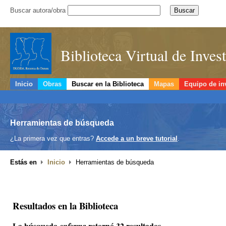
Buscar autora/obra
Biblioteca Virtual de Inve
Inicio
Obras
Buscar en la Biblioteca
Mapas
Equipo de in
Herramientas de búsqueda
¿La primera vez que entras?
Accede a un breve tutorial
.
Estás en
Inicio
Herramientas de búsqueda
Resultados en la Biblioteca
La búsqueda
retornó 32 resultados.