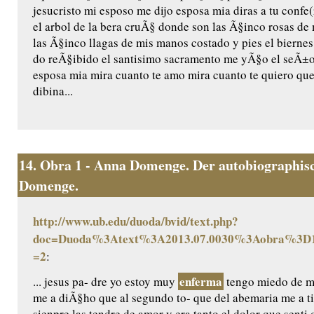
jesucristo mi esposo me dijo esposa mia diras a tu confe(
el arbol de la bera cruÃ§ donde son las Ã§inco rosas d
las Ã§inco llagas de mis manos costado y pies el bierne
do reÃ§ibido el santisimo sacramento me yÃ§o el seÃ±or
esposa mia mira cuanto te amo mira cuanto te quiero que
dibina...
14.
Obra 1 - Anna Domenge. Der autobiographisc
Domenge.
http://www.ub.edu/duoda/bvid/text.php?
doc=Duoda%3Atext%3A2013.07.0030%3Aobra%3D1
=2
:
enferma
... jesus pa- dre yo estoy muy
tengo miedo de mo
me a diÃ§ho que al segundo to- que del abemaria me a t
sienpre las tendre de amor y era tanto el dolor que senti 