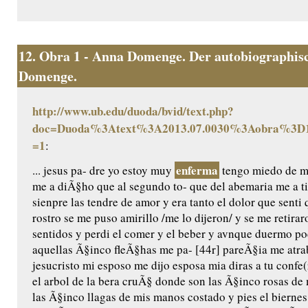
12.
Obra 1 - Anna Domenge. Der autobiographisc
Domenge.
http://www.ub.edu/duoda/bvid/text.php?
doc=Duoda%3Atext%3A2013.07.0030%3Aobra%3D1
=1
:
enferma
... jesus pa- dre yo estoy muy
tengo miedo de mo
me a diÃ§ho que al segundo to- que del abemaria me a t
sienpre las tendre de amor y era tanto el dolor que senti 
rostro se me puso amirillo /me lo dijeron/ y se me retira
sentidos y perdi el comer y el beber y avnque duermo 
aquellas Ã§inco fleÃ§has me pa- [44r] pareÃ§ia me atr
jesucristo mi esposo me dijo esposa mia diras a tu confe(
el arbol de la bera cruÃ§ donde son las Ã§inco rosas d
las Ã§inco llagas de mis manos costado y pies el bierne