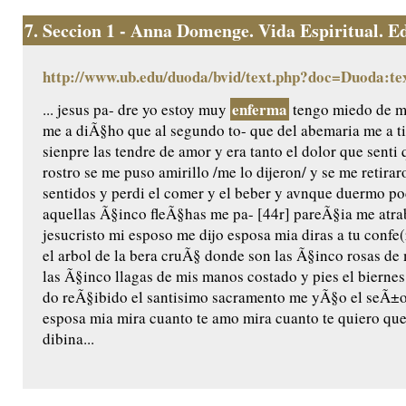
7.
Seccion 1 - Anna Domenge. Vida Espiritual. Edic
http://www.ub.edu/duoda/bvid/text.php?doc=Duoda:te
enferma
... jesus pa- dre yo estoy muy
tengo miedo de mo
me a diÃ§ho que al segundo to- que del abemaria me a t
sienpre las tendre de amor y era tanto el dolor que senti 
rostro se me puso amirillo /me lo dijeron/ y se me retira
sentidos y perdi el comer y el beber y avnque duermo 
aquellas Ã§inco fleÃ§has me pa- [44r] pareÃ§ia me atr
jesucristo mi esposo me dijo esposa mia diras a tu confe(
el arbol de la bera cruÃ§ donde son las Ã§inco rosas d
las Ã§inco llagas de mis manos costado y pies el bierne
do reÃ§ibido el santisimo sacramento me yÃ§o el seÃ±or
esposa mia mira cuanto te amo mira cuanto te quiero que
dibina...