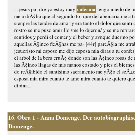
enferma
... jesus pa- dre yo estoy muy
tengo miedo de mo
me a diÃ§ho que al segundo to- que del abemaria me a t
sienpre las tendre de amor y era tanto el dolor que senti 
rostro se me puso amirillo /me lo dijeron/ y se me retira
sentidos y perdi el comer y el beber y avnque duermo 
aquellas Ã§inco fleÃ§has me pa- [44r] pareÃ§ia me atr
jesucristo mi esposo me dijo esposa mia diras a tu confe(
el arbol de la bera cruÃ§ donde son las Ã§inco rosas d
las Ã§inco llagas de mis manos costado y pies el bierne
do reÃ§ibido el santisimo sacramento me yÃ§o el seÃ±or
esposa mia mira cuanto te amo mira cuanto te quiero que
dibina...
16.
Obra 1 - Anna Domenge. Der autobiographisc
Domenge.