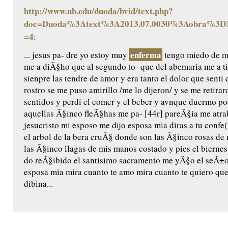
http://www.ub.edu/duoda/bvid/text.php?
doc=Duoda%3Atext%3A2013.07.0030%3Aobra%3D1
=4
:
enferma
... jesus pa- dre yo estoy muy
tengo miedo de mo
me a diÃ§ho que al segundo to- que del abemaria me a t
sienpre las tendre de amor y era tanto el dolor que senti 
rostro se me puso amirillo /me lo dijeron/ y se me retira
sentidos y perdi el comer y el beber y avnque duermo 
aquellas Ã§inco fleÃ§has me pa- [44r] pareÃ§ia me atr
jesucristo mi esposo me dijo esposa mia diras a tu confe(
el arbol de la bera cruÃ§ donde son las Ã§inco rosas d
las Ã§inco llagas de mis manos costado y pies el bierne
do reÃ§ibido el santisimo sacramento me yÃ§o el seÃ±or
esposa mia mira cuanto te amo mira cuanto te quiero que
dibina...