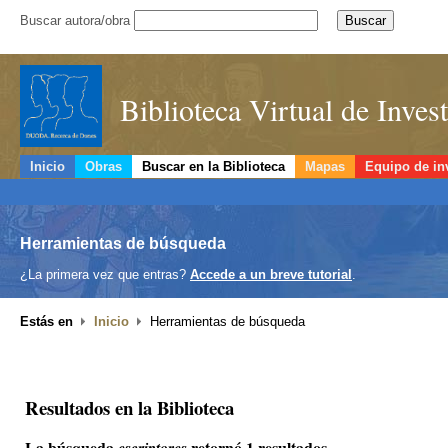
Buscar autora/obra
Biblioteca Virtual de Inve
Inicio
Obras
Buscar en la Biblioteca
Mapas
Equipo de in
Herramientas de búsqueda
¿La primera vez que entras?
Accede a un breve tutorial
.
Estás en
Inicio
Herramientas de búsqueda
Resultados en la Biblioteca
La búsqueda
retornó 1 resultados.