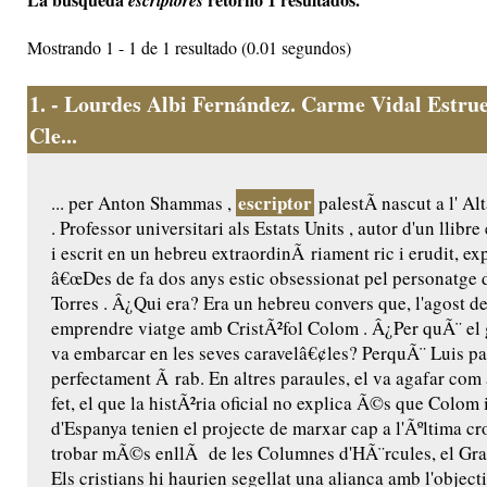
escriptores
Mostrando 1 - 1 de 1 resultado (0.01 segundos)
1.
- Lourdes Albi Fernández. Carme Vidal Estrue
Cle...
escriptor
... per Anton Shammas ,
palestÃ­ nascut a l' Al
. Professor universitari als Estats Units , autor d'un llibr
i escrit en un hebreu extraordinÃ riament ric i erudit, e
â€œDes de fa dos anys estic obsessionat pel personatge d
Torres . Â¿Qui era? Era un hebreu convers que, l'agost de
emprendre viatge amb CristÃ²fol Colom . Â¿Per quÃ¨ el
va embarcar en les seves caravelâ€¢les? PerquÃ¨ Luis pa
perfectament Ã rab. En altres paraules, el va agafar com 
fet, el que la histÃ²ria oficial no explica Ã©s que Colom i
d'Espanya tenien el projecte de marxar cap a l'Ãºltima c
trobar mÃ©s enllÃ de les Columnes d'HÃ¨rcules, el Gr
Els cristians hi haurien segellat una alianca amb l'object