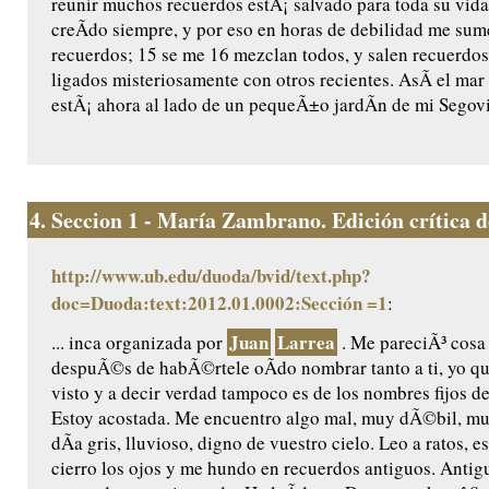
reunir muchos recuerdos estÃ¡ salvado para toda su vida 
creÃ­do siempre, y por eso en horas de debilidad me sum
recuerdos; 15 se me 16 mezclan todos, y salen recuerdos
ligados misteriosamente con otros recientes. AsÃ­ el mar 
estÃ¡ ahora al lado de un pequeÃ±o jardÃ­n de mi Segovia 
4.
Seccion 1 - María Zambrano. Edición crítica de 
http://www.ub.edu/duoda/bvid/text.php?
doc=Duoda:text:2012.01.0002:Sección =1
:
Juan
Larrea
... inca organizada por
. Me pareciÃ³ cosa
despuÃ©s de habÃ©rtele oÃ­do nombrar tanto a ti, yo qu
visto y a decir verdad tampoco es de los nombres fijos d
Estoy acostada. Me encuentro algo mal, muy dÃ©bil, m
dÃ­a gris, lluvioso, digno de vuestro cielo. Leo a ratos, es
cierro los ojos y me hundo en recuerdos antiguos. Antig