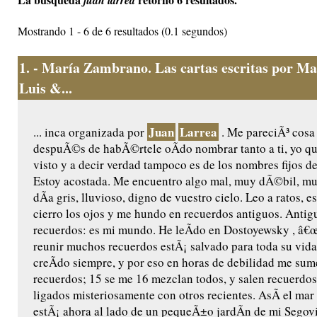
juan larrea
Mostrando 1 - 6 de 6 resultados (0.1 segundos)
1.
- María Zambrano. Las cartas escritas por M
Luis &...
Juan
Larrea
... inca organizada por
. Me pareciÃ³ cosa
despuÃ©s de habÃ©rtele oÃ­do nombrar tanto a ti, yo qu
visto y a decir verdad tampoco es de los nombres fijos d
Estoy acostada. Me encuentro algo mal, muy dÃ©bil, m
dÃ­a gris, lluvioso, digno de vuestro cielo. Leo a ratos, es
cierro los ojos y me hundo en recuerdos antiguos. Antig
recuerdos: es mi mundo. He leÃ­do en Dostoyewsky , â€œ
reunir muchos recuerdos estÃ¡ salvado para toda su vida 
creÃ­do siempre, y por eso en horas de debilidad me sum
recuerdos; 15 se me 16 mezclan todos, y salen recuerdos
ligados misteriosamente con otros recientes. AsÃ­ el mar 
estÃ¡ ahora al lado de un pequeÃ±o jardÃ­n de mi Segovia 