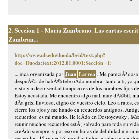
2.
Seccion 1 - María Zambrano. Las cartas escri
Zambran...
http://www.ub.edu/duoda/bvid/text.php?
doc=Duoda:text:2012.01.0001:Sección =1
:
Juan
Larrea
... inca organizada por
. Me pareciÃ³ cosa
despuÃ©s de habÃ©rtele oÃ­do nombrar tanto a ti, yo qu
visto y a decir verdad tampoco es de los nombres fijos d
Estoy acostada. Me encuentro algo mal, muy dÃ©bil, m
dÃ­a gris, lluvioso, digno de vuestro cielo. Leo a ratos, es
cierro los ojos y me hundo en recuerdos antiguos. Antig
recuerdos: es mi mundo. He leÃ­do en Dostoyewsky , â€œ
reunir muchos recuerdos estÃ¡ salvado para toda su vida 
creÃ­do siempre, y por eso en horas de debilidad me sum
recuerdos; 15 se me 16 mezclan todos, y salen recuerdos