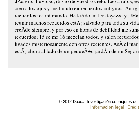
dÃ­a gris, lluvioso, digno de vuestro cielo. Leo a ratos, es
cierro los ojos y me hundo en recuerdos antiguos. Antig
recuerdos: es mi mundo. He leÃ­do en Dostoyewsky , â€œ
reunir muchos recuerdos estÃ¡ salvado para toda su vida 
creÃ­do siempre, y por eso en horas de debilidad me sum
recuerdos; 15 se me 16 mezclan todos, y salen recuerdos
ligados misteriosamente con otros recientes. AsÃ­ el mar 
estÃ¡ ahora al lado de un pequeÃ±o jardÃ­n de mi Segovia 
© 2012 Duoda, Investigación de mujeres de l
Información legal
|
Crédi