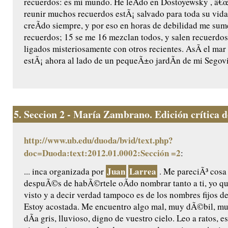
recuerdos: es mi mundo. He leÃ­do en Dostoyewsky , â€œ
reunir muchos recuerdos estÃ¡ salvado para toda su vida 
creÃ­do siempre, y por eso en horas de debilidad me sum
recuerdos; 15 se me 16 mezclan todos, y salen recuerdos
ligados misteriosamente con otros recientes. AsÃ­ el mar 
estÃ¡ ahora al lado de un pequeÃ±o jardÃ­n de mi Segovia 
5.
Seccion 2 - María Zambrano. Edición crítica de 
http://www.ub.edu/duoda/bvid/text.php?
doc=Duoda:text:2012.01.0002:Sección =2
:
Juan
Larrea
... inca organizada por
. Me pareciÃ³ cosa
despuÃ©s de habÃ©rtele oÃ­do nombrar tanto a ti, yo qu
visto y a decir verdad tampoco es de los nombres fijos d
Estoy acostada. Me encuentro algo mal, muy dÃ©bil, m
dÃ­a gris, lluvioso, digno de vuestro cielo. Leo a ratos, es