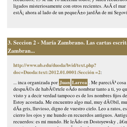
ligados misteriosamente con otros recientes. AsÃ­ el mar 
estÃ¡ ahora al lado de un pequeÃ±o jardÃ­n de mi Segovia 
3.
Seccion 2 - María Zambrano. Las cartas escri
Zambran...
http://www.ub.edu/duoda/bvid/text.php?
doc=Duoda:text:2012.01.0001:Sección =2
:
Juan
Larrea
... inca organizada por
. Me pareciÃ³ cosa
despuÃ©s de habÃ©rtele oÃ­do nombrar tanto a ti, yo qu
visto y a decir verdad tampoco es de los nombres fijos d
Estoy acostada. Me encuentro algo mal, muy dÃ©bil, m
dÃ­a gris, lluvioso, digno de vuestro cielo. Leo a ratos, es
cierro los ojos y me hundo en recuerdos antiguos. Antig
recuerdos: es mi mundo. He leÃ­do en Dostoyewsky , â€œ