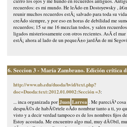
cierro los ojos y me hundo en recuerdos antiguos. Antig
recuerdos: es mi mundo. He leÃ­do en Dostoyewsky , â€œ
reunir muchos recuerdos estÃ¡ salvado para toda su vida 
creÃ­do siempre, y por eso en horas de debilidad me sum
recuerdos; 15 se me 16 mezclan todos, y salen recuerdos
ligados misteriosamente con otros recientes. AsÃ­ el mar 
estÃ¡ ahora al lado de un pequeÃ±o jardÃ­n de mi Segovia 
6.
Seccion 3 - María Zambrano. Edición crítica de 
http://www.ub.edu/duoda/bvid/text.php?
doc=Duoda:text:2012.01.0002:Sección =3
:
Juan
Larrea
... inca organizada por
. Me pareciÃ³ cosa
despuÃ©s de habÃ©rtele oÃ­do nombrar tanto a ti, yo qu
visto y a decir verdad tampoco es de los nombres fijos d
Estoy acostada. Me encuentro algo mal, muy dÃ©bil, m