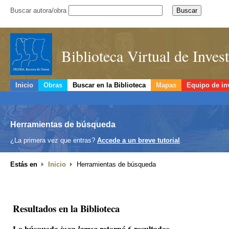
Buscar autora/obra
Biblioteca Virtual de Inve
Inicio
Obras
Buscar en la Biblioteca
Mapas
Equipo de in
Herramientas de búsqueda
¿La primera vez que entras?
Accede a un breve tutorial
.
Estás en
Inicio
Herramientas de búsqueda
Resultados en la Biblioteca
La búsqueda
retornó 6 resultados.