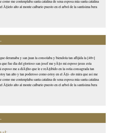
 como me contenplaba santa catalina de sena esposa mia santa catalina
l Ã§ielo alto al monte calbario puesto en el arbol de la santisima bera
.
que deramaba y san juan la consolaba y biendola tan aflijida la [48v]
ia que fue dia del glorioso san josef me yÃ§o mi esposo jesus esta
 mi esposo me a diÃ§ho que le e reÃ§ibido en la ostia consagrada tan
toy tan alto y tan poderoso como estoy en el Ã§i- elo mira que asi me
 como me contenplaba santa catalina de sena esposa mia santa catalina
l Ã§ielo alto al monte calbario puesto en el arbol de la santisima bera
.
n =1
: