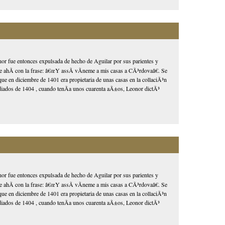
or fue entonces expulsada de hecho de Aguilar por sus parientes y
ye ahÃ­ con la frase: â€œY assÃ­ vÃ­neme a mis casas a CÃ³rdovaâ€. Se
 que en diciembre de 1401 era propietaria de unas casas en la collaciÃ³n
iados de 1404 , cuando tenÃ­a unos cuarenta aÃ±os, Leonor dictÃ³
or fue entonces expulsada de hecho de Aguilar por sus parientes y
ye ahÃ­ con la frase: â€œY assÃ­ vÃ­neme a mis casas a CÃ³rdovaâ€. Se
 que en diciembre de 1401 era propietaria de unas casas en la collaciÃ³n
iados de 1404 , cuando tenÃ­a unos cuarenta aÃ±os, Leonor dictÃ³