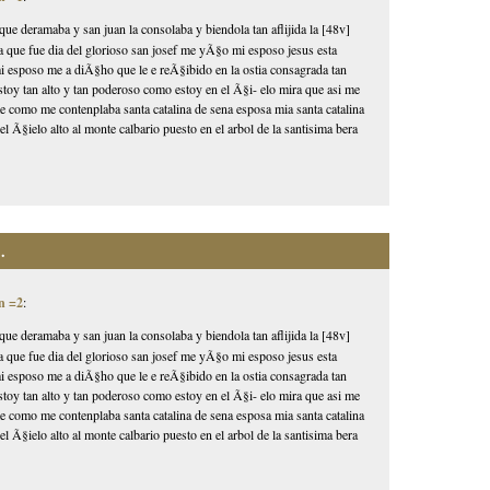
que deramaba y san juan la consolaba y biendola tan aflijida la [48v]
ia que fue dia del glorioso san josef me yÃ§o mi esposo jesus esta
 mi esposo me a diÃ§ho que le e reÃ§ibido en la ostia consagrada tan
toy tan alto y tan poderoso como estoy en el Ã§i- elo mira que asi me
 como me contenplaba santa catalina de sena esposa mia santa catalina
l Ã§ielo alto al monte calbario puesto en el arbol de la santisima bera
.
n =2
:
que deramaba y san juan la consolaba y biendola tan aflijida la [48v]
ia que fue dia del glorioso san josef me yÃ§o mi esposo jesus esta
 mi esposo me a diÃ§ho que le e reÃ§ibido en la ostia consagrada tan
toy tan alto y tan poderoso como estoy en el Ã§i- elo mira que asi me
 como me contenplaba santa catalina de sena esposa mia santa catalina
l Ã§ielo alto al monte calbario puesto en el arbol de la santisima bera