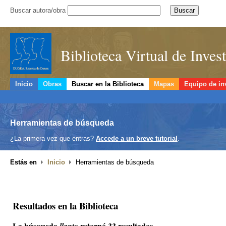
Buscar autora/obra
Biblioteca Virtual de Inve
Inicio
Obras
Buscar en la Biblioteca
Mapas
Equipo de in
Herramientas de búsqueda
¿La primera vez que entras?
Accede a un breve tutorial
.
Estás en
Inicio
Herramientas de búsqueda
Resultados en la Biblioteca
La búsqueda
retornó 33 resultados.