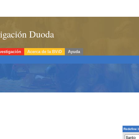
stigación Duoda
vestigación
Acerca de la BViD
Ayuda
Redefine 