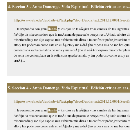
4.
Seccion 3 - Anna Domenge. Vida Espiritual. Edición crítica en cas..
http://www.ub.edu/duoda/bvid/text.php?doc=Duoda:text:2011.12.0001:Secció
... le respondio con gran
llanto
y los ojos se le aÃ§ian vnas canales de las lagramas 
/la/ dijo tia mia consolaos que la maÃ±ana de pascua le bereys resuÃ§itado al otro d
misericordia y me dijo esposa mia sirbienta mia diras a tu confesor padre jesucristo
alto y tan poderoso como esta en el Ã§ielo y me a diÃ§ho esposa mia no me bes ques
contenplaba santa ca- talina de sena y me a diÃ§ho el seÃ±or esposa mia contenplame
de sena me contenplaba en la ostia consagrada tan alto y tan poderoso como estoy en e
cruÃ§...
5.
Seccion 4 - Anna Domenge. Vida Espiritual. Edición crítica en cas..
http://www.ub.edu/duoda/bvid/text.php?doc=Duoda:text:2011.12.0001:Secció
... le respondio con gran
llanto
y los ojos se le aÃ§ian vnas canales de las lagramas 
/la/ dijo tia mia consolaos que la maÃ±ana de pascua le bereys resuÃ§itado al otro d
misericordia y me dijo esposa mia sirbienta mia diras a tu confesor padre jesucristo
alto y tan poderoso como esta en el Ã§ielo y me a diÃ§ho esposa mia no me bes ques