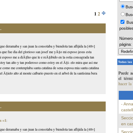
Bus
1
2
Bus
Bus
.
posible
Número 
página
que deramaba y san juan la consolaba y biendola tan aflijida la [48v]
ia que fue dia del glorioso san josef me yÃ§o mi esposo jesus esta
 mi esposo me a diÃ§ho que le e reÃ§ibido en la ostia consagrada tan
toy tan alto y tan poderoso como estoy en el Ã§i- elo mira que asi me
Todas las
 como me contenplaba santa catalina de sena esposa mia santa catalina
Puede ac
l Ã§ielo alto al monte calbario puesto en el arbol de la santisima bera
el térm
hacer la
- Anna
.
castel
Seccio
n =1
:
en cas
que deramaba y san juan la consolaba y biendola tan aflijida la [48v]
Seccio