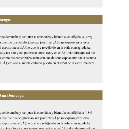
menge.
que deramaba y san juan la consolaba y biendola tan aflijida la [48v]
ia que fue dia del glorioso san josef me yÃ§o mi esposo jesus esta
 mi esposo me a diÃ§ho que le e reÃ§ibido en la ostia consagrada tan
toy tan alto y tan poderoso como estoy en el Ã§i- elo mira que asi me
 como me contenplaba santa catalina de sena esposa mia santa catalina
l Ã§ielo alto al monte calbario puesto en el arbol de la santisima bera
 Ana Domenge.
que deramaba y san juan la consolaba y biendola tan aflijida la [48v]
ia que fue dia del glorioso san josef me yÃ§o mi esposo jesus esta
 mi esposo me a diÃ§ho que le e reÃ§ibido en la ostia consagrada tan
toy tan alto y tan poderoso como estoy en el Ã§i- elo mira que asi me