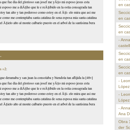
ia que fue dia del glorioso san josef me yÃ§o mi esposo jesus esta
en cas
 mi esposo me a diÃ§ho que le e reÃ§ibido en la ostia consagrada tan
toy tan alto y tan poderoso como estoy en el Ã§i- elo mira que asi me
Seccio
 como me contenplaba santa catalina de sena esposa mia santa catalina
en cas
l Ã§ielo alto al monte calbario puesto en el arbol de la santisima bera
Seccio
en cas
- Anna
castel
Seccio
.
en cas
Seccio
n =2
:
en cas
que deramaba y san juan la consolaba y biendola tan aflijida la [48v]
- Leo
ia que fue dia del glorioso san josef me yÃ§o mi esposo jesus esta
López 
 mi esposo me a diÃ§ho que le e reÃ§ibido en la ostia consagrada tan
toy tan alto y tan poderoso como estoy en el Ã§i- elo mira que asi me
- Leo
 como me contenplaba santa catalina de sena esposa mia santa catalina
López 
l Ã§ielo alto al monte calbario puesto en el arbol de la santisima bera
- Ann
Ana D
Obra 
der S