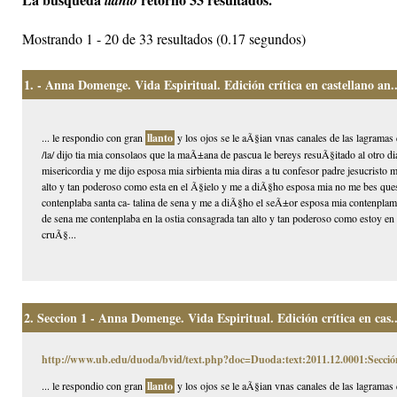
llanto
Mostrando 1 - 20 de 33 resultados (0.17 segundos)
1.
- Anna Domenge. Vida Espiritual. Edición crítica en castellano an..
... le respondio con gran
llanto
y los ojos se le aÃ§ian vnas canales de las lagramas 
/la/ dijo tia mia consolaos que la maÃ±ana de pascua le bereys resuÃ§itado al otro d
misericordia y me dijo esposa mia sirbienta mia diras a tu confesor padre jesucristo
alto y tan poderoso como esta en el Ã§ielo y me a diÃ§ho esposa mia no me bes ques
contenplaba santa ca- talina de sena y me a diÃ§ho el seÃ±or esposa mia contenplame
de sena me contenplaba en la ostia consagrada tan alto y tan poderoso como estoy en e
cruÃ§...
2.
Seccion 1 - Anna Domenge. Vida Espiritual. Edición crítica en cas..
http://www.ub.edu/duoda/bvid/text.php?doc=Duoda:text:2011.12.0001:Secció
... le respondio con gran
llanto
y los ojos se le aÃ§ian vnas canales de las lagramas 