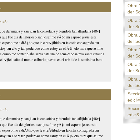
Obra 
.
der S
Obra 
n =3
:
der S
que deramaba y san juan la consolaba y biendola tan aflijida la [48v]
Obra 
ia que fue dia del glorioso san josef me yÃ§o mi esposo jesus esta
der S
 mi esposo me a diÃ§ho que le e reÃ§ibido en la ostia consagrada tan
toy tan alto y tan poderoso como estoy en el Ã§i- elo mira que asi me
Obra 
 como me contenplaba santa catalina de sena esposa mia santa catalina
der S
l Ã§ielo alto al monte calbario puesto en el arbol de la santisima bera
Obra 
der S
Obra 
der S
Secci
.
edici
Secci
n =4
:
edici&
que deramaba y san juan la consolaba y biendola tan aflijida la [48v]
ia que fue dia del glorioso san josef me yÃ§o mi esposo jesus esta
 mi esposo me a diÃ§ho que le e reÃ§ibido en la ostia consagrada tan
toy tan alto y tan poderoso como estoy en el Ã§i- elo mira que asi me