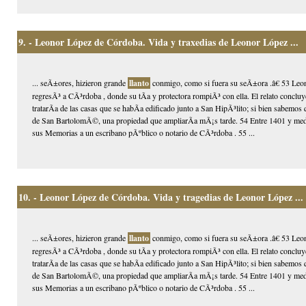
9.
- Leonor López de Córdoba. Vida y traxedias de Leonor López ...
... seÃ±ores, hizieron grande
llanto
conmigo, como si fuera su seÃ±ora .â€ 53 Leon
regresÃ³ a CÃ³rdoba , donde su tÃ­a y protectora rompiÃ³ con ella. El relato conclu
tratarÃ­a de las casas que se habÃ­a edificado junto a San HipÃ³lito; si bien sabemos
de San BartolomÃ©, una propiedad que ampliarÃ­a mÃ¡s tarde. 54 Entre 1401 y med
sus Memorias a un escribano pÃºblico o notario de CÃ³rdoba . 55 ...
10.
- Leonor López de Córdoba. Vida y tragedias de Leonor López ...
... seÃ±ores, hizieron grande
llanto
conmigo, como si fuera su seÃ±ora .â€ 53 Leon
regresÃ³ a CÃ³rdoba , donde su tÃ­a y protectora rompiÃ³ con ella. El relato conclu
tratarÃ­a de las casas que se habÃ­a edificado junto a San HipÃ³lito; si bien sabemos
de San BartolomÃ©, una propiedad que ampliarÃ­a mÃ¡s tarde. 54 Entre 1401 y med
sus Memorias a un escribano pÃºblico o notario de CÃ³rdoba . 55 ...