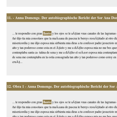
11.
- Anna Domenge. Der autobiographische Bericht der Sor Ana Do
... le respondio con gran
llanto
y los ojos se le aÃ§ian vnas canales de las lagramas 
/la/ dijo tia mia consolaos que la maÃ±ana de pascua le bereys resuÃ§itado al otro d
misericordia y me dijo esposa mia sirbienta mia diras a tu confesor padre jesucristo
alto y tan poderoso como esta en el Ã§ielo y me a diÃ§ho esposa mia no me bes ques
contenplaba santa ca- talina de sena y me a diÃ§ho el seÃ±or esposa mia contenplame
de sena me contenplaba en la ostia consagrada tan alto y tan poderoso como estoy en e
cruÃ§...
12.
Obra 1 - Anna Domenge. Der autobiographische Bericht der Sor
... le respondio con gran
llanto
y los ojos se le aÃ§ian vnas canales de las lagramas 
/la/ dijo tia mia consolaos que la maÃ±ana de pascua le bereys resuÃ§itado al otro d
misericordia y me dijo esposa mia sirbienta mia diras a tu confesor padre jesucristo
alto y tan poderoso como esta en el Ã§ielo y me a diÃ§ho esposa mia no me bes ques