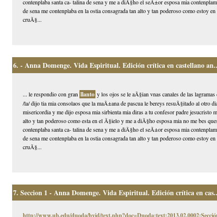
contenplaba santa ca- talina de sena y me a diÃ§ho el seÃ±or esposa mia contenplame
de sena me contenplaba en la ostia consagrada tan alto y tan poderoso como estoy en e
cruÃ§...
6.
- Anna Domenge. Vida Espiritual. Edición crítica en castellano an..
... le respondio con gran
llanto
y los ojos se le aÃ§ian vnas canales de las lagramas 
/la/ dijo tia mia consolaos que la maÃ±ana de pascua le bereys resuÃ§itado al otro d
misericordia y me dijo esposa mia sirbienta mia diras a tu confesor padre jesucristo
alto y tan poderoso como esta en el Ã§ielo y me a diÃ§ho esposa mia no me bes ques
contenplaba santa ca- talina de sena y me a diÃ§ho el seÃ±or esposa mia contenplame
de sena me contenplaba en la ostia consagrada tan alto y tan poderoso como estoy en e
cruÃ§...
7.
Seccion 1 - Anna Domenge. Vida Espiritual. Edición crítica en cas..
http://www.ub.edu/duoda/bvid/text.php?doc=Duoda:text:2013.02.0002:Secció