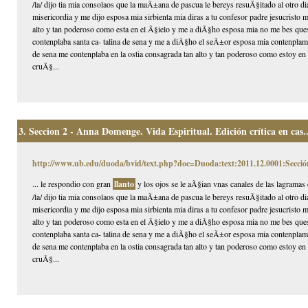
/la/ dijo tia mia consolaos que la maÃ±ana de pascua le bereys resuÃ§itado al otro d
misericordia y me dijo esposa mia sirbienta mia diras a tu confesor padre jesucristo
alto y tan poderoso como esta en el Ã§ielo y me a diÃ§ho esposa mia no me bes ques
contenplaba santa ca- talina de sena y me a diÃ§ho el seÃ±or esposa mia contenplame
de sena me contenplaba en la ostia consagrada tan alto y tan poderoso como estoy en e
cruÃ§...
3.
Seccion 2 - Anna Domenge. Vida Espiritual. Edición crítica en cas..
http://www.ub.edu/duoda/bvid/text.php?doc=Duoda:text:2011.12.0001:Secció
... le respondio con gran
llanto
y los ojos se le aÃ§ian vnas canales de las lagramas 
/la/ dijo tia mia consolaos que la maÃ±ana de pascua le bereys resuÃ§itado al otro d
misericordia y me dijo esposa mia sirbienta mia diras a tu confesor padre jesucristo
alto y tan poderoso como esta en el Ã§ielo y me a diÃ§ho esposa mia no me bes ques
contenplaba santa ca- talina de sena y me a diÃ§ho el seÃ±or esposa mia contenplame
de sena me contenplaba en la ostia consagrada tan alto y tan poderoso como estoy en e
cruÃ§...