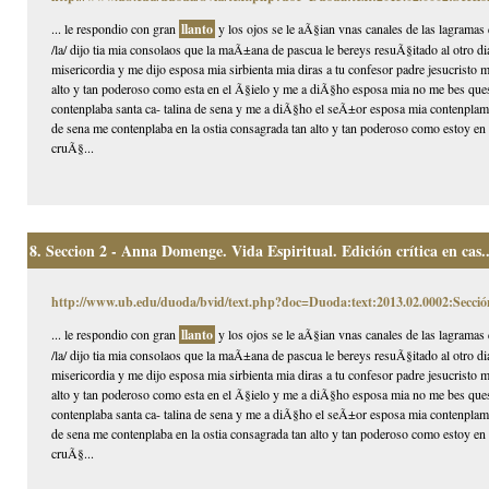
... le respondio con gran
llanto
y los ojos se le aÃ§ian vnas canales de las lagramas 
/la/ dijo tia mia consolaos que la maÃ±ana de pascua le bereys resuÃ§itado al otro d
misericordia y me dijo esposa mia sirbienta mia diras a tu confesor padre jesucristo
alto y tan poderoso como esta en el Ã§ielo y me a diÃ§ho esposa mia no me bes ques
contenplaba santa ca- talina de sena y me a diÃ§ho el seÃ±or esposa mia contenplame
de sena me contenplaba en la ostia consagrada tan alto y tan poderoso como estoy en e
cruÃ§...
8.
Seccion 2 - Anna Domenge. Vida Espiritual. Edición crítica en cas..
http://www.ub.edu/duoda/bvid/text.php?doc=Duoda:text:2013.02.0002:Secció
... le respondio con gran
llanto
y los ojos se le aÃ§ian vnas canales de las lagramas 
/la/ dijo tia mia consolaos que la maÃ±ana de pascua le bereys resuÃ§itado al otro d
misericordia y me dijo esposa mia sirbienta mia diras a tu confesor padre jesucristo
alto y tan poderoso como esta en el Ã§ielo y me a diÃ§ho esposa mia no me bes ques
contenplaba santa ca- talina de sena y me a diÃ§ho el seÃ±or esposa mia contenplame
de sena me contenplaba en la ostia consagrada tan alto y tan poderoso como estoy en e
cruÃ§...