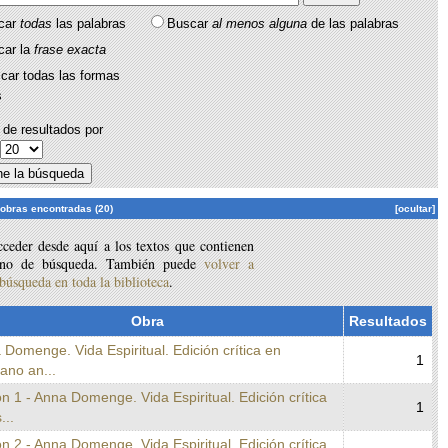
car
todas
las palabras
Buscar
al menos alguna
de las palabras
car la
frase exacta
car todas las formas
s
de resultados por
:
 obras encontradas (20)
[ocultar]
ceder desde aquí a los textos que contienen
ino de búsqueda. También puede
volver a
 búsqueda en toda la biblioteca
.
Obra
Resultados
 Domenge. Vida Espiritual. Edición crítica en
1
lano an...
n 1 - Anna Domenge. Vida Espiritual. Edición crítica
1
...
n 2 - Anna Domenge. Vida Espiritual. Edición crítica