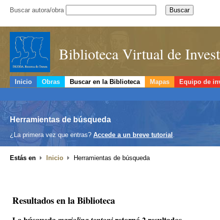
Buscar autora/obra
Biblioteca Virtual de Inve
Inicio
Obras
Buscar en la Biblioteca
Mapas
Equipo de in
Herramientas de búsqueda
¿La primera vez que entras?
Accede a un breve tutorial
.
Estás en
Inicio
Herramientas de búsqueda
Resultados en la Biblioteca
La búsqueda
retornó 2 resultados.