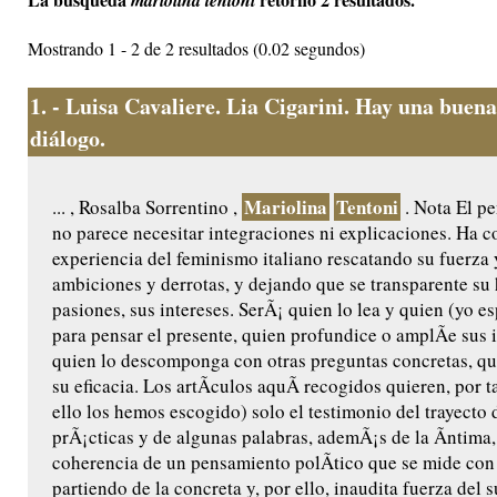
mariolina tentoni
Mostrando 1 - 2 de 2 resultados (0.02 segundos)
1.
- Luisa Cavaliere. Lia Cigarini. Hay una buena
diálogo.
Mariolina
Tentoni
... , Rosalba Sorrentino ,
. Nota El p
no parece necesitar integraciones ni explicaciones. Ha c
experiencia del feminismo italiano rescatando su fuerza y
ambiciones y derrotas, y dejando que se transparente su h
pasiones, sus intereses. SerÃ¡ quien lo lea y quien (yo e
para pensar el presente, quien profundice o amplÃ­e sus 
quien lo descomponga con otras preguntas concretas, q
su eficacia. Los artÃ­culos aquÃ­ recogidos quieren, por t
ello los hemos escogido) solo el testimonio del trayecto
prÃ¡cticas y de algunas palabras, ademÃ¡s de la Ã­ntima,
coherencia de un pensamiento polÃ­tico que se mide con
partiendo de la concreta y, por ello, inaudita fuerza del s