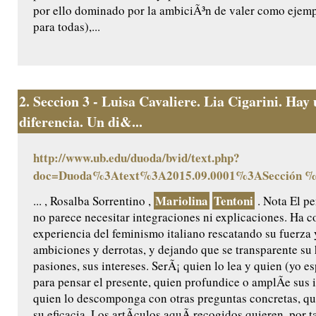
por ello dominado por la ambiciÃ³n de valer como ejemp
para todas),...
2.
Seccion 3 - Luisa Cavaliere. Lia Cigarini. Hay
diferencia. Un di&...
http://www.ub.edu/duoda/bvid/text.php?
doc=Duoda%3Atext%3A2015.09.0001%3ASección 
Mariolina
Tentoni
... , Rosalba Sorrentino ,
. Nota El p
no parece necesitar integraciones ni explicaciones. Ha c
experiencia del feminismo italiano rescatando su fuerza y
ambiciones y derrotas, y dejando que se transparente su h
pasiones, sus intereses. SerÃ¡ quien lo lea y quien (yo e
para pensar el presente, quien profundice o amplÃ­e sus 
quien lo descomponga con otras preguntas concretas, q
su eficacia. Los artÃ­culos aquÃ­ recogidos quieren, por t