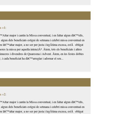
n =1
:
Altar major i cantin la Missa conventual, i en faltar algun dâ€™ells,
n algun dels beneficiats estigui de setmana i celebri missa conventual en
en lâ€™altar major, a no ser per justa i legÃ­tima excusa, estÃ obligat
ores la missa per aquella intenciÃ³. Ãtem, tots els beneficiats i altres
 dimecres i divendres de Quaresma i Advent. Ãtem, en les festes dobles
, i cada beneficiat ha dâ€™arreglar i adornar el seu...
n =2
:
Altar major i cantin la Missa conventual, i en faltar algun dâ€™ells,
n algun dels beneficiats estigui de setmana i celebri missa conventual en
en lâ€™altar major, a no ser per justa i legÃ­tima excusa, estÃ obligat