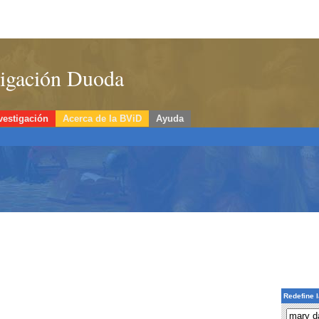
stigación Duoda
vestigación
Acerca de la BViD
Ayuda
Redefine 