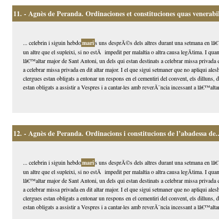
11.
- Agnès de Peranda. Ordinaciones et constituciones quas venerabili
... celebrin i siguin hebdo
mari
s uns desprÃ©s dels altres durant una setmana en lâ€™
un altre que el supleixi, si no estÃ impedit per malaltia o altra causa legÃ­tima. I qua
lâ€™altar major de Sant Antoni, un dels qui estan destinats a celebrar missa privada 
a celebrar missa privada en dit altar major. I el que sigui setmaner que no apliqui alesh
clergues estan obligats a entonar un respons en el cementiri del convent, els dilluns,
estan obligats a assistir a Vespres i a cantar-les amb reverÃ¨ncia incessant a lâ€™altar
12.
- Agnès de Peranda. Ordinacions i constitucions de l’abadessa de..
... celebrin i siguin hebdo
mari
s uns desprÃ©s dels altres durant una setmana en lâ€™
un altre que el supleixi, si no estÃ impedit per malaltia o altra causa legÃ­tima. I qua
lâ€™altar major de Sant Antoni, un dels qui estan destinats a celebrar missa privada 
a celebrar missa privada en dit altar major. I el que sigui setmaner que no apliqui alesh
clergues estan obligats a entonar un respons en el cementiri del convent, els dilluns,
estan obligats a assistir a Vespres i a cantar-les amb reverÃ¨ncia incessant a lâ€™altar