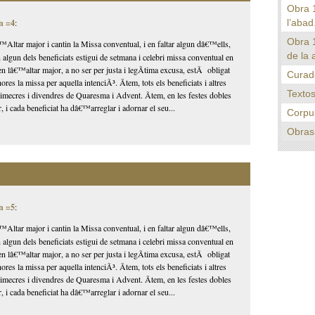
Obra 1
l’abad.
n =4
:
Obra 
Altar major i cantin la Missa conventual, i en faltar algun dâ€™ells,
de la 
n algun dels beneficiats estigui de setmana i celebri missa conventual en
en lâ€™altar major, a no ser per justa i legÃ­tima excusa, estÃ obligat
Curado
ores la missa per aquella intenciÃ³. Ãtem, tots els beneficiats i altres
Textos
 dimecres i divendres de Quaresma i Advent. Ãtem, en les festes dobles
, i cada beneficiat ha dâ€™arreglar i adornar el seu...
Corpu
Obras 
n =5
:
Altar major i cantin la Missa conventual, i en faltar algun dâ€™ells,
n algun dels beneficiats estigui de setmana i celebri missa conventual en
en lâ€™altar major, a no ser per justa i legÃ­tima excusa, estÃ obligat
ores la missa per aquella intenciÃ³. Ãtem, tots els beneficiats i altres
 dimecres i divendres de Quaresma i Advent. Ãtem, en les festes dobles
, i cada beneficiat ha dâ€™arreglar i adornar el seu...