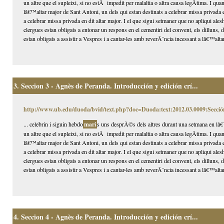
un altre que el supleixi, si no estÃ impedit per malaltia o altra causa legÃ­tima. I qua
lâ€™altar major de Sant Antoni, un dels qui estan destinats a celebrar missa privada 
a celebrar missa privada en dit altar major. I el que sigui setmaner que no apliqui alesh
clergues estan obligats a entonar un respons en el cementiri del convent, els dilluns,
estan obligats a assistir a Vespres i a cantar-les amb reverÃ¨ncia incessant a lâ€™altar
3.
Seccion 3 - Agnès de Peranda. Introducción y edición crí...
http://www.ub.edu/duoda/bvid/text.php?doc=Duoda:text:2012.03.0009:Secció
... celebrin i siguin hebdo
mari
s uns desprÃ©s dels altres durant una setmana en lâ€™
un altre que el supleixi, si no estÃ impedit per malaltia o altra causa legÃ­tima. I qua
lâ€™altar major de Sant Antoni, un dels qui estan destinats a celebrar missa privada 
a celebrar missa privada en dit altar major. I el que sigui setmaner que no apliqui alesh
clergues estan obligats a entonar un respons en el cementiri del convent, els dilluns,
estan obligats a assistir a Vespres i a cantar-les amb reverÃ¨ncia incessant a lâ€™altar
4.
Seccion 4 - Agnès de Peranda. Introducción y edición crí...