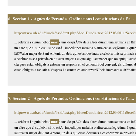
6.
Seccion 1 - Agnès de Peranda. Ordinacions i constitucions de l’a...
http://www.ub.edu/duoda/bvid/text.php?doc=Duoda:text:2012.03.0011:Secció
... celebrin i siguin hebdo
mari
s uns desprÃ©s dels altres durant una setmana en lâ€™
un altre que el supleixi, si no estÃ impedit per malaltia o altra causa legÃ­tima. I qua
lâ€™altar major de Sant Antoni, un dels qui estan destinats a celebrar missa privada 
a celebrar missa privada en dit altar major. I el que sigui setmaner que no apliqui alesh
clergues estan obligats a entonar un respons en el cementiri del convent, els dilluns,
estan obligats a assistir a Vespres i a cantar-les amb reverÃ¨ncia incessant a lâ€™altar
7.
Seccion 2 - Agnès de Peranda. Ordinacions i constitucions de l’a...
http://www.ub.edu/duoda/bvid/text.php?doc=Duoda:text:2012.03.0011:Secció
... celebrin i siguin hebdo
mari
s uns desprÃ©s dels altres durant una setmana en lâ€™
un altre que el supleixi, si no estÃ impedit per malaltia o altra causa legÃ­tima. I qua
lâ€™altar major de Sant Antoni, un dels qui estan destinats a celebrar missa privada 