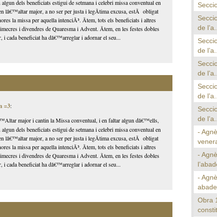
n algun dels beneficiats estigui de setmana i celebri missa conventual en
Seccio
en lâ€™altar major, a no ser per justa i legÃ­tima excusa, estÃ obligat
Seccio
ores la missa per aquella intenciÃ³. Ãtem, tots els beneficiats i altres
de l’a.
 dimecres i divendres de Quaresma i Advent. Ãtem, en les festes dobles
, i cada beneficiat ha dâ€™arreglar i adornar el seu...
Seccio
de l’a.
Seccio
de l’a.
Seccio
de l’a.
n =3
:
Seccio
de l’a.
Altar major i cantin la Missa conventual, i en faltar algun dâ€™ells,
n algun dels beneficiats estigui de setmana i celebri missa conventual en
- Agnè
en lâ€™altar major, a no ser per justa i legÃ­tima excusa, estÃ obligat
venera
ores la missa per aquella intenciÃ³. Ãtem, tots els beneficiats i altres
- Agnè
 dimecres i divendres de Quaresma i Advent. Ãtem, en les festes dobles
l’abad
, i cada beneficiat ha dâ€™arreglar i adornar el seu...
- Agn
abade
Obra 
consti