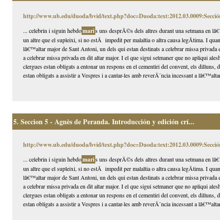
http://www.ub.edu/duoda/bvid/text.php?doc=Duoda:text:2012.03.0009:Secció
... celebrin i siguin hebdo
mari
s uns desprÃ©s dels altres durant una setmana en lâ€™
un altre que el supleixi, si no estÃ impedit per malaltia o altra causa legÃ­tima. I qua
lâ€™altar major de Sant Antoni, un dels qui estan destinats a celebrar missa privada 
a celebrar missa privada en dit altar major. I el que sigui setmaner que no apliqui alesh
clergues estan obligats a entonar un respons en el cementiri del convent, els dilluns,
estan obligats a assistir a Vespres i a cantar-les amb reverÃ¨ncia incessant a lâ€™altar
5.
Seccion 5 - Agnès de Peranda. Introducción y edición crí...
http://www.ub.edu/duoda/bvid/text.php?doc=Duoda:text:2012.03.0009:Secció
... celebrin i siguin hebdo
mari
s uns desprÃ©s dels altres durant una setmana en lâ€™
un altre que el supleixi, si no estÃ impedit per malaltia o altra causa legÃ­tima. I qua
lâ€™altar major de Sant Antoni, un dels qui estan destinats a celebrar missa privada 
a celebrar missa privada en dit altar major. I el que sigui setmaner que no apliqui alesh
clergues estan obligats a entonar un respons en el cementiri del convent, els dilluns,
estan obligats a assistir a Vespres i a cantar-les amb reverÃ¨ncia incessant a lâ€™altar