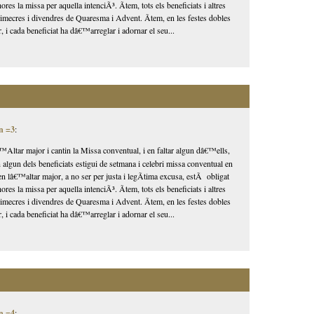
ores la missa per aquella intenciÃ³. Ãtem, tots els beneficiats i altres
 dimecres i divendres de Quaresma i Advent. Ãtem, en les festes dobles
, i cada beneficiat ha dâ€™arreglar i adornar el seu...
n =3
:
Altar major i cantin la Missa conventual, i en faltar algun dâ€™ells,
n algun dels beneficiats estigui de setmana i celebri missa conventual en
en lâ€™altar major, a no ser per justa i legÃ­tima excusa, estÃ obligat
ores la missa per aquella intenciÃ³. Ãtem, tots els beneficiats i altres
 dimecres i divendres de Quaresma i Advent. Ãtem, en les festes dobles
, i cada beneficiat ha dâ€™arreglar i adornar el seu...
n =4
: