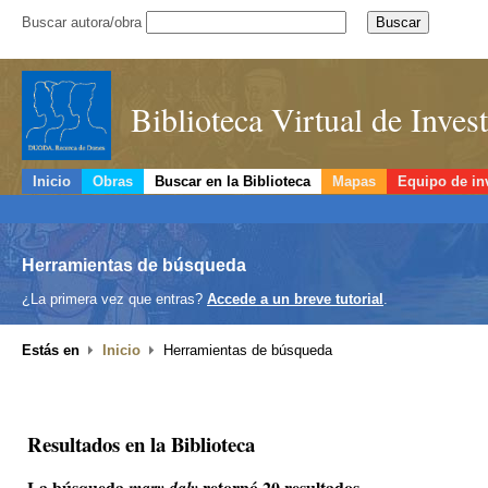
Buscar autora/obra
Biblioteca Virtual de Inve
Inicio
Obras
Buscar en la Biblioteca
Mapas
Equipo de in
Herramientas de búsqueda
¿La primera vez que entras?
Accede a un breve tutorial
.
Estás en
Inicio
Herramientas de búsqueda
Resultados en la Biblioteca
La búsqueda
retornó 20 resultados.