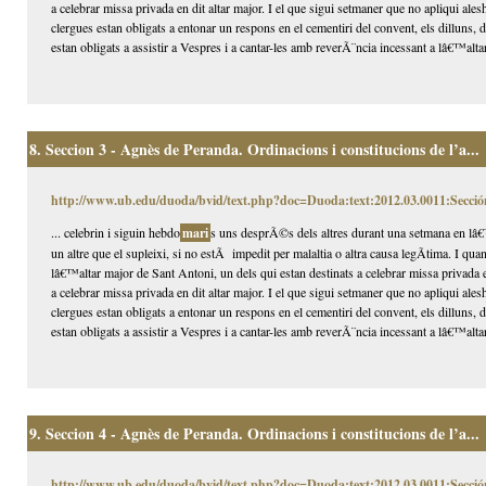
a celebrar missa privada en dit altar major. I el que sigui setmaner que no apliqui alesh
clergues estan obligats a entonar un respons en el cementiri del convent, els dilluns,
estan obligats a assistir a Vespres i a cantar-les amb reverÃ¨ncia incessant a lâ€™altar
8.
Seccion 3 - Agnès de Peranda. Ordinacions i constitucions de l’a...
http://www.ub.edu/duoda/bvid/text.php?doc=Duoda:text:2012.03.0011:Secció
... celebrin i siguin hebdo
mari
s uns desprÃ©s dels altres durant una setmana en lâ€™
un altre que el supleixi, si no estÃ impedit per malaltia o altra causa legÃ­tima. I qua
lâ€™altar major de Sant Antoni, un dels qui estan destinats a celebrar missa privada 
a celebrar missa privada en dit altar major. I el que sigui setmaner que no apliqui alesh
clergues estan obligats a entonar un respons en el cementiri del convent, els dilluns,
estan obligats a assistir a Vespres i a cantar-les amb reverÃ¨ncia incessant a lâ€™altar
9.
Seccion 4 - Agnès de Peranda. Ordinacions i constitucions de l’a...
http://www.ub.edu/duoda/bvid/text.php?doc=Duoda:text:2012.03.0011:Secció