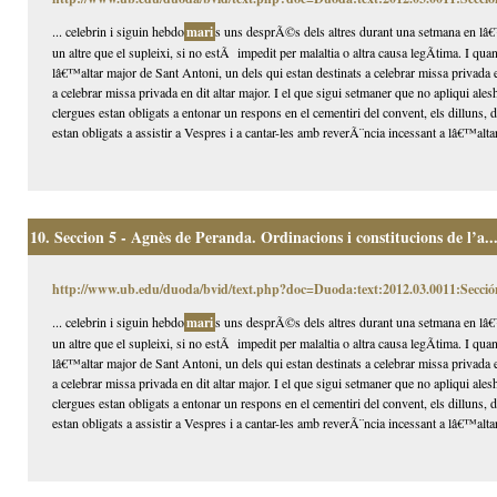
... celebrin i siguin hebdo
mari
s uns desprÃ©s dels altres durant una setmana en lâ€™
un altre que el supleixi, si no estÃ impedit per malaltia o altra causa legÃ­tima. I qua
lâ€™altar major de Sant Antoni, un dels qui estan destinats a celebrar missa privada 
a celebrar missa privada en dit altar major. I el que sigui setmaner que no apliqui alesh
clergues estan obligats a entonar un respons en el cementiri del convent, els dilluns,
estan obligats a assistir a Vespres i a cantar-les amb reverÃ¨ncia incessant a lâ€™altar
10.
Seccion 5 - Agnès de Peranda. Ordinacions i constitucions de l’a..
http://www.ub.edu/duoda/bvid/text.php?doc=Duoda:text:2012.03.0011:Secció
... celebrin i siguin hebdo
mari
s uns desprÃ©s dels altres durant una setmana en lâ€™
un altre que el supleixi, si no estÃ impedit per malaltia o altra causa legÃ­tima. I qua
lâ€™altar major de Sant Antoni, un dels qui estan destinats a celebrar missa privada 
a celebrar missa privada en dit altar major. I el que sigui setmaner que no apliqui alesh
clergues estan obligats a entonar un respons en el cementiri del convent, els dilluns,
estan obligats a assistir a Vespres i a cantar-les amb reverÃ¨ncia incessant a lâ€™altar