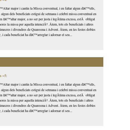
Altar major i cantin la Missa conventual, i en faltar algun dâ€™ells,
n algun dels beneficiats estigui de setmana i celebri missa conventual en
en lâ€™altar major, a no ser per justa i legÃ­tima excusa, estÃ obligat
ores la missa per aquella intenciÃ³. Ãtem, tots els beneficiats i altres
 dimecres i divendres de Quaresma i Advent. Ãtem, en les festes dobles
, i cada beneficiat ha dâ€™arreglar i adornar el seu...
.
n =5
:
Altar major i cantin la Missa conventual, i en faltar algun dâ€™ells,
n algun dels beneficiats estigui de setmana i celebri missa conventual en
en lâ€™altar major, a no ser per justa i legÃ­tima excusa, estÃ obligat
ores la missa per aquella intenciÃ³. Ãtem, tots els beneficiats i altres
 dimecres i divendres de Quaresma i Advent. Ãtem, en les festes dobles
, i cada beneficiat ha dâ€™arreglar i adornar el seu...