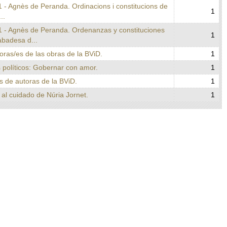
 - Agnès de Peranda. Ordinacions i constitucions de
1
..
1 - Agnès de Peranda. Ordenanzas y constituciones
1
abadesa d...
ras/es de las obras de la BViD.
1
 políticos: Gobernar con amor.
1
s de autoras de la BViD.
1
al cuidado de Núria Jornet.
1