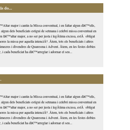
s do...
Altar major i cantin la Missa conventual, i en faltar algun dâ€™ells,
n algun dels beneficiats estigui de setmana i celebri missa conventual en
en lâ€™altar major, a no ser per justa i legÃ­tima excusa, estÃ obligat
ores la missa per aquella intenciÃ³. Ãtem, tots els beneficiats i altres
 dimecres i divendres de Quaresma i Advent. Ãtem, en les festes dobles
, i cada beneficiat ha dâ€™arreglar i adornar el seu...
.
Altar major i cantin la Missa conventual, i en faltar algun dâ€™ells,
n algun dels beneficiats estigui de setmana i celebri missa conventual en
en lâ€™altar major, a no ser per justa i legÃ­tima excusa, estÃ obligat
ores la missa per aquella intenciÃ³. Ãtem, tots els beneficiats i altres
 dimecres i divendres de Quaresma i Advent. Ãtem, en les festes dobles
, i cada beneficiat ha dâ€™arreglar i adornar el seu...