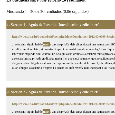
mary daly
Mostrando 1 - 20 de 20 resultados (0.06 segundos)
1.
Seccion 1 - Agnès de Peranda. Introducción y edición crí...
http://www.ub.edu/duoda/bvid/text.php?doc=Duoda:text:2012.03.0009:Secció
... celebrin i siguin hebdo
mari
s uns desprÃ©s dels altres durant una setmana en lâ€™
un altre que el supleixi, si no estÃ impedit per malaltia o altra causa legÃ­tima. I qua
lâ€™altar major de Sant Antoni, un dels qui estan destinats a celebrar missa privada 
a celebrar missa privada en dit altar major. I el que sigui setmaner que no apliqui alesh
clergues estan obligats a entonar un respons en el cementiri del convent, els dilluns,
estan obligats a assistir a Vespres i a cantar-les amb reverÃ¨ncia incessant a lâ€™altar
2.
Seccion 2 - Agnès de Peranda. Introducción y edición crí...
http://www.ub.edu/duoda/bvid/text.php?doc=Duoda:text:2012.03.0009:Secció
... celebrin i siguin hebdo
mari
s uns desprÃ©s dels altres durant una setmana en lâ€™