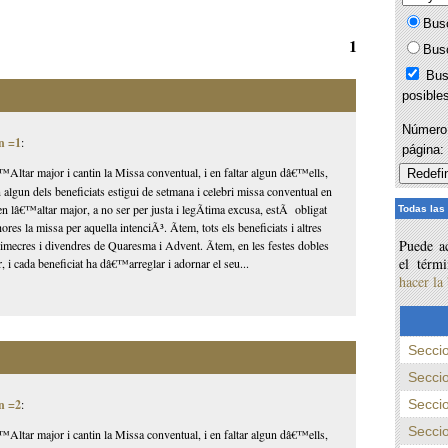
Bus
1
Bus
Bus
posible
Número 
n =1
:
página
Altar major i cantin la Missa conventual, i en faltar algun dâ€™ells,
n algun dels beneficiats estigui de setmana i celebri missa conventual en
en lâ€™altar major, a no ser per justa i legÃ­tima excusa, estÃ obligat
Todas las
ores la missa per aquella intenciÃ³. Ãtem, tots els beneficiats i altres
Puede ac
 dimecres i divendres de Quaresma i Advent. Ãtem, en les festes dobles
el térm
, i cada beneficiat ha dâ€™arreglar i adornar el seu...
hacer la
Seccio
Seccio
Seccio
n =2
:
Seccio
Altar major i cantin la Missa conventual, i en faltar algun dâ€™ells,