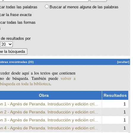
car
todas
las palabras
Buscar
al menos alguna
de las palabras
car la
frase exacta
car todas las formas
s
de resultados por
:
 obras encontradas (20)
[ocultar]
ceder desde aquí a los textos que contienen
ino de búsqueda. También puede
volver a
 búsqueda en toda la biblioteca
.
Obra
Resultados
n 1 - Agnès de Peranda. Introducción y edición crí...
1
n 2 - Agnès de Peranda. Introducción y edición crí...
1
n 3 - Agnès de Peranda. Introducción y edición crí...
1
n 4 - Agnès de Peranda. Introducción y edición crí...
1