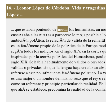
16.
- Leonor López de Córdoba. Vida y tragedias
López ...
moda
... que estaban poniendo de
los humanistas, un m
enseÃ±aba a las niÃ±as a parecerse lo mÃ¡s posible a l
ambiciÃ³n polÃ­tica: la relaciÃ³n de valida de la reina El 
es un fenÃ³meno propio de la polÃ­tica de la Europa mod
segÃºn todos los indicios, en el siglo XIV, en la cortes 
inspiradas por la teorÃ­a polÃ­tica del Humanismo, perdu
siglo XIX. Se habla habitualmente de validos o privados 
validas o privadas, sin que la lengua haya creado un abst
referirse a este no infrecuente fenÃ³meno polÃ­tico. La va
es una mujer o un hombre del mismo sexo que el rey o rei
como su referente y principio particular de realidad. En 
que ahÃ­ se establece, predomina la cualidad de la confia