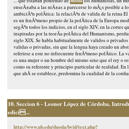
moda
... que estaban poniendo de
los humanistas, un m
enseÃ±aba a las niÃ±as a parecerse lo mÃ¡s posible a l
ambiciÃ³n polÃ­tica: la relaciÃ³n de valida de la reina El 
es un fenÃ³meno propio de la polÃ­tica de la Europa mod
segÃºn todos los indicios, en el siglo XIV, en la cortes 
inspiradas por la teorÃ­a polÃ­tica del Humanismo, perdu
siglo XIX. Se habla habitualmente de validos o privados 
validas o privadas, sin que la lengua haya creado un abst
referirse a este no infrecuente fenÃ³meno polÃ­tico. La va
es una mujer o un hombre del mismo sexo que el rey o rei
como su referente y principio particular de realidad. En 
que ahÃ­ se establece, predomina la cualidad de la confia
10.
Seccion 6 - Leonor López de Córdoba. Introd
edici...
http://www.ub.edu/duoda/bvid/text.php?