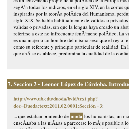
es un fenÃ³meno propio de la polÃ­tica de la Europa mod
segÃºn todos los indicios, en el siglo XIV, en la cortes 
inspiradas por la teorÃ­a polÃ­tica del Humanismo, perdu
siglo XIX. Se habla habitualmente de validos o privados 
validas o privadas, sin que la lengua haya creado un abst
referirse a este no infrecuente fenÃ³meno polÃ­tico. La va
es una mujer o un hombre del mismo sexo que el rey o rei
como su referente y principio particular de realidad. En 
que ahÃ­ se establece, predomina la cualidad de la confia
7.
Seccion 3 - Leonor López de Córdoba. Introduc
http://www.ub.edu/duoda/bvid/text.php?
doc=Duoda:text:2011.02.0001:Sección =3
:
moda
... que estaban poniendo de
los humanistas, un m
enseÃ±aba a las niÃ±as a parecerse lo mÃ¡s posible a l