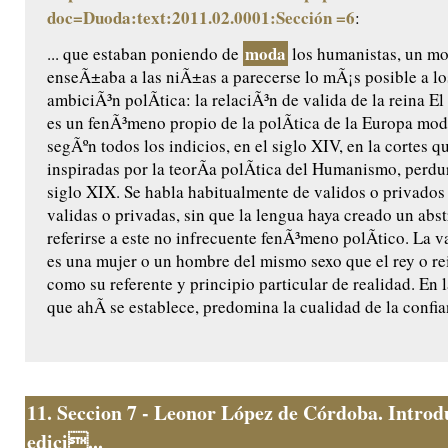
doc=Duoda:text:2011.02.0001:Sección =6
:
moda
... que estaban poniendo de
los humanistas, un m
enseÃ±aba a las niÃ±as a parecerse lo mÃ¡s posible a l
ambiciÃ³n polÃ­tica: la relaciÃ³n de valida de la reina El 
es un fenÃ³meno propio de la polÃ­tica de la Europa mod
segÃºn todos los indicios, en el siglo XIV, en la cortes 
inspiradas por la teorÃ­a polÃ­tica del Humanismo, perdu
siglo XIX. Se habla habitualmente de validos o privados 
validas o privadas, sin que la lengua haya creado un abst
referirse a este no infrecuente fenÃ³meno polÃ­tico. La va
es una mujer o un hombre del mismo sexo que el rey o rei
como su referente y principio particular de realidad. En 
que ahÃ­ se establece, predomina la cualidad de la confia
11.
Seccion 7 - Leonor López de Córdoba. Introd
edici...