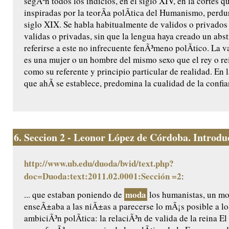
segÃºn todos los indicios, en el siglo XIV, en la cortes 
inspiradas por la teorÃ­a polÃ­tica del Humanismo, perdu
siglo XIX. Se habla habitualmente de validos o privados 
validas o privadas, sin que la lengua haya creado un abst
referirse a este no infrecuente fenÃ³meno polÃ­tico. La va
es una mujer o un hombre del mismo sexo que el rey o rei
como su referente y principio particular de realidad. En 
que ahÃ­ se establece, predomina la cualidad de la confia
6.
Seccion 2 - Leonor López de Córdoba. Introduc
http://www.ub.edu/duoda/bvid/text.php?
doc=Duoda:text:2011.02.0001:Sección =2
:
moda
... que estaban poniendo de
los humanistas, un m
enseÃ±aba a las niÃ±as a parecerse lo mÃ¡s posible a l
ambiciÃ³n polÃ­tica: la relaciÃ³n de valida de la reina El 