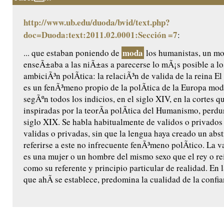
http://www.ub.edu/duoda/bvid/text.php?
doc=Duoda:text:2011.02.0001:Sección =7
:
moda
... que estaban poniendo de
los humanistas, un m
enseÃ±aba a las niÃ±as a parecerse lo mÃ¡s posible a l
ambiciÃ³n polÃ­tica: la relaciÃ³n de valida de la reina El 
es un fenÃ³meno propio de la polÃ­tica de la Europa mod
segÃºn todos los indicios, en el siglo XIV, en la cortes 
inspiradas por la teorÃ­a polÃ­tica del Humanismo, perdu
siglo XIX. Se habla habitualmente de validos o privados 
validas o privadas, sin que la lengua haya creado un abst
referirse a este no infrecuente fenÃ³meno polÃ­tico. La va
es una mujer o un hombre del mismo sexo que el rey o rei
como su referente y principio particular de realidad. En 
que ahÃ­ se establece, predomina la cualidad de la confia