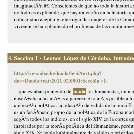
imaginaciÃ³n â€. Conscientes de que no toda la historia 
no todo es explicable, que hay un vacÃ­o en la historia q
colmar sino aceptar e interrogar, las mujeres de la Comu
viviente se han planteado el problema de las condiciones
4.
Seccion 1 - Leonor López de Córdoba. Introduc
http://www.ub.edu/duoda/bvid/text.php?
doc=Duoda:text:2011.02.0001:Sección =1
:
moda
... que estaban poniendo de
los humanistas, un m
enseÃ±aba a las niÃ±as a parecerse lo mÃ¡s posible a l
ambiciÃ³n polÃ­tica: la relaciÃ³n de valida de la reina El 
es un fenÃ³meno propio de la polÃ­tica de la Europa mod
segÃºn todos los indicios, en el siglo XIV, en la cortes 
inspiradas por la teorÃ­a polÃ­tica del Humanismo, perdu
siglo XIX. Se habla habitualmente de validos o privados 