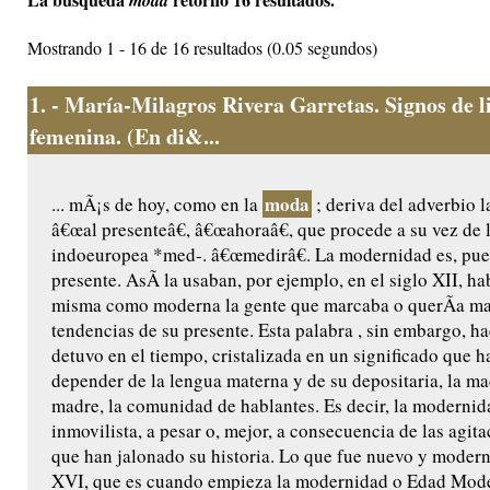
moda
Mostrando 1 - 16 de 16 resultados (0.05 segundos)
1.
- María-Milagros Rivera Garretas. Signos de l
femenina. (En di&...
moda
... mÃ¡s de hoy, como en la
; deriva del adverbio 
â€œal presenteâ€, â€œahoraâ€, que procede a su vez de l
indoeuropea *med-. â€œmedirâ€. La modernidad es, pues
presente. AsÃ­ la usaban, por ejemplo, en el siglo XII, h
misma como moderna la gente que marcaba o querÃ­a ma
tendencias de su presente. Esta palabra , sin embargo, ha
detuvo en el tiempo, cristalizada en un significado que h
depender de la lengua materna y de su depositaria, la ma
madre, la comunidad de hablantes. Es decir, la modernid
inmovilista, a pesar o, mejor, a consecuencia de las agit
que han jalonado su historia. Lo que fue nuevo y modern
XVI, que es cuando empieza la modernidad o Edad Mode