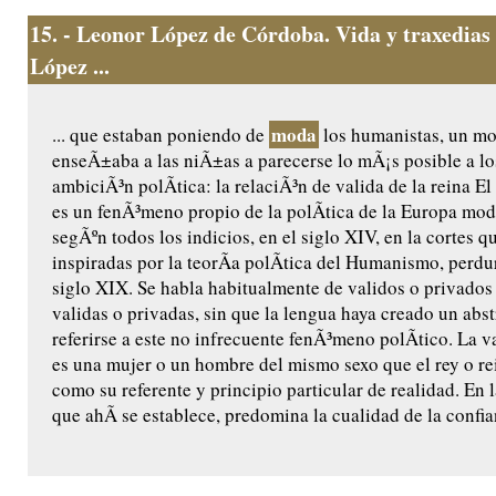
15.
- Leonor López de Córdoba. Vida y traxedias
López ...
moda
... que estaban poniendo de
los humanistas, un m
enseÃ±aba a las niÃ±as a parecerse lo mÃ¡s posible a l
ambiciÃ³n polÃ­tica: la relaciÃ³n de valida de la reina El 
es un fenÃ³meno propio de la polÃ­tica de la Europa mod
segÃºn todos los indicios, en el siglo XIV, en la cortes 
inspiradas por la teorÃ­a polÃ­tica del Humanismo, perdu
siglo XIX. Se habla habitualmente de validos o privados 
validas o privadas, sin que la lengua haya creado un abst
referirse a este no infrecuente fenÃ³meno polÃ­tico. La va
es una mujer o un hombre del mismo sexo que el rey o rei
como su referente y principio particular de realidad. En 
que ahÃ­ se establece, predomina la cualidad de la confia