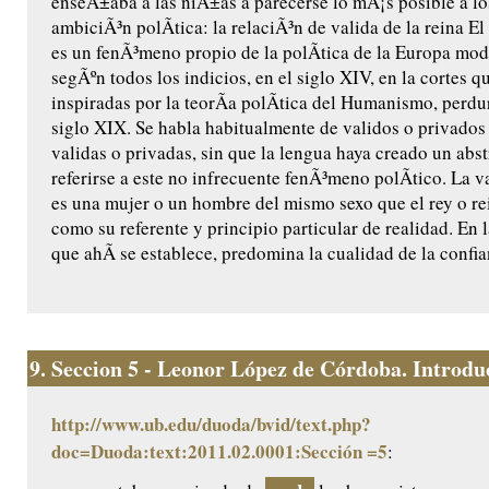
enseÃ±aba a las niÃ±as a parecerse lo mÃ¡s posible a l
ambiciÃ³n polÃ­tica: la relaciÃ³n de valida de la reina El 
es un fenÃ³meno propio de la polÃ­tica de la Europa mod
segÃºn todos los indicios, en el siglo XIV, en la cortes 
inspiradas por la teorÃ­a polÃ­tica del Humanismo, perdu
siglo XIX. Se habla habitualmente de validos o privados 
validas o privadas, sin que la lengua haya creado un abst
referirse a este no infrecuente fenÃ³meno polÃ­tico. La va
es una mujer o un hombre del mismo sexo que el rey o rei
como su referente y principio particular de realidad. En 
que ahÃ­ se establece, predomina la cualidad de la confia
9.
Seccion 5 - Leonor López de Córdoba. Introduc
http://www.ub.edu/duoda/bvid/text.php?
doc=Duoda:text:2011.02.0001:Sección =5
: