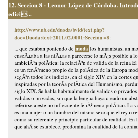
12.
Seccion 8 - Leonor López de Córdoba. Introd
edici...
http://www.ub.edu/duoda/bvid/text.php?
doc=Duoda:text:2011.02.0001:Sección =8
:
moda
... que estaban poniendo de
los humanistas, un m
enseÃ±aba a las niÃ±as a parecerse lo mÃ¡s posible a l
ambiciÃ³n polÃ­tica: la relaciÃ³n de valida de la reina El 
es un fenÃ³meno propio de la polÃ­tica de la Europa mod
segÃºn todos los indicios, en el siglo XIV, en la cortes 
inspiradas por la teorÃ­a polÃ­tica del Humanismo, perdu
siglo XIX. Se habla habitualmente de validos o privados 
validas o privadas, sin que la lengua haya creado un abst
referirse a este no infrecuente fenÃ³meno polÃ­tico. La va
es una mujer o un hombre del mismo sexo que el rey o rei
como su referente y principio particular de realidad. En 
que ahÃ­ se establece, predomina la cualidad de la confia