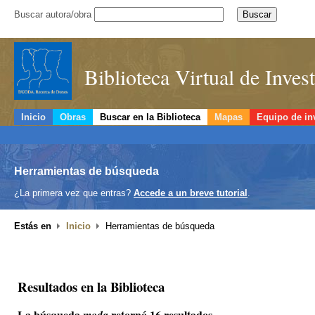
Buscar autora/obra
Biblioteca Virtual de Inve
Inicio
Obras
Buscar en la Biblioteca
Mapas
Equipo de in
Herramientas de búsqueda
¿La primera vez que entras?
Accede a un breve tutorial
.
Estás en
Inicio
Herramientas de búsqueda
Resultados en la Biblioteca
La búsqueda
retornó 16 resultados.