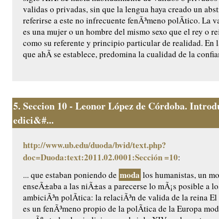
validas o privadas, sin que la lengua haya creado un abst
referirse a este no infrecuente fenÃ³meno polÃ­tico. La va
es una mujer o un hombre del mismo sexo que el rey o rei
como su referente y principio particular de realidad. En 
que ahÃ­ se establece, predomina la cualidad de la confia
5.
Seccion 10 - Leonor López de Córdoba. Introd
edici&#...
http://www.ub.edu/duoda/bvid/text.php?
doc=Duoda:text:2011.02.0001:Sección =10
:
moda
... que estaban poniendo de
los humanistas, un m
enseÃ±aba a las niÃ±as a parecerse lo mÃ¡s posible a l
ambiciÃ³n polÃ­tica: la relaciÃ³n de valida de la reina El 
es un fenÃ³meno propio de la polÃ­tica de la Europa mod