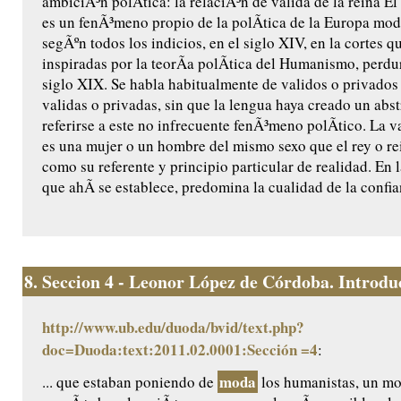
ambiciÃ³n polÃ­tica: la relaciÃ³n de valida de la reina El 
es un fenÃ³meno propio de la polÃ­tica de la Europa mod
segÃºn todos los indicios, en el siglo XIV, en la cortes 
inspiradas por la teorÃ­a polÃ­tica del Humanismo, perdu
siglo XIX. Se habla habitualmente de validos o privados 
validas o privadas, sin que la lengua haya creado un abst
referirse a este no infrecuente fenÃ³meno polÃ­tico. La va
es una mujer o un hombre del mismo sexo que el rey o rei
como su referente y principio particular de realidad. En 
que ahÃ­ se establece, predomina la cualidad de la confia
8.
Seccion 4 - Leonor López de Córdoba. Introduc
http://www.ub.edu/duoda/bvid/text.php?
doc=Duoda:text:2011.02.0001:Sección =4
:
moda
... que estaban poniendo de
los humanistas, un m