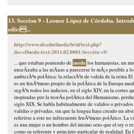
13.
Seccion 9 - Leonor López de Córdoba. Introd
edici...
http://www.ub.edu/duoda/bvid/text.php?
doc=Duoda:text:2011.02.0001:Sección =9
:
moda
... que estaban poniendo de
los humanistas, un m
enseÃ±aba a las niÃ±as a parecerse lo mÃ¡s posible a l
ambiciÃ³n polÃ­tica: la relaciÃ³n de valida de la reina El 
es un fenÃ³meno propio de la polÃ­tica de la Europa mod
segÃºn todos los indicios, en el siglo XIV, en la cortes 
inspiradas por la teorÃ­a polÃ­tica del Humanismo, perdu
siglo XIX. Se habla habitualmente de validos o privados 
validas o privadas, sin que la lengua haya creado un abst
referirse a este no infrecuente fenÃ³meno polÃ­tico. La va
es una mujer o un hombre del mismo sexo que el rey o rei
como su referente y principio particular de realidad. En 