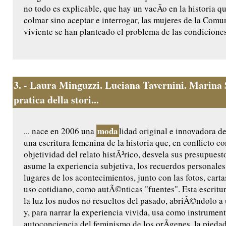
no todo es explicable, que hay un vacÃ­o en la historia q
colmar sino aceptar e interrogar, las mujeres de la Comu
viviente se han planteado el problema de las condiciones
3.
- Laura Minguzzi. Luciana Tavernini. Marina 
pratica della stori...
moda
... nace en 2006 una
lidad original e innovadora de
una escritura femenina de la historia que, en conflicto c
objetividad del relato histÃ³rico, desvela sus presupuest
asume la experiencia subjetiva, los recuerdos personales, 
lugares de los acontecimientos, junto con las fotos, carta
uso cotidiano, como autÃ©nticas "fuentes". Esta escritur
la luz los nudos no resueltos del pasado, abriÃ©ndolo a 
y, para narrar la experiencia vivida, usa como instrument
autoconciencia del feminismo de los orÃ­genes, la piedad 