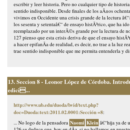
escribir y leer historia. Pero no cualquier tipo de histori
sentido indisponible. Desde finales de los aÃ±os ochent
vivimos en Occidente una crisis grande de la lectura â€
los sesenta y setentaâ€“ de ensayo histÃ³rico, que ha ido
reemplazado por un interÃ©s grande por la lectura de no
127 pienso que esta crisis deriva de que el ensayo histÃ
a hacer epifanÃ­a de realidad, es decir, no trae a la luz re
trae sentido indisponible que me permita entenderla y dis
13.
Seccion 8 - Leonor López de Córdoba. Introd
edici...
http://www.ub.edu/duoda/bvid/text.php?
doc=Duoda:text:2011.02.0001:Sección =8
:
Naomi
Klein
... No logo de la pensadora
â€“hija ya de 
126 se deduce que, hoy en dÃ­a, si no hallamos en nuest