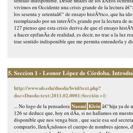
sentido indisponible. Desde finales de los aÃ±os ochent
vivimos en Occidente una crisis grande de la lectura â€
los sesenta y setentaâ€“ de ensayo histÃ³rico, que ha ido
reemplazado por un interÃ©s grande por la lectura de no
127 pienso que esta crisis deriva de que el ensayo histÃ
a hacer epifanÃ­a de realidad, es decir, no trae a la luz re
trae sentido indisponible que me permita entenderla y dis
5.
Seccion 1 - Leonor López de Córdoba. Introduc
http://www.ub.edu/duoda/bvid/text.php?
doc=Duoda:text:2011.02.0001:Sección =1
:
Naomi
Klein
... No logo de la pensadora
â€“hija ya de 
126 se deduce que, hoy en dÃ­a, si no hallamos en nuest
disponible que nos venga bien , que sacie esa sed secret
comprarlo, llenÃ¡ndonos el cuerpo de nombres ajenos, d