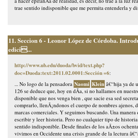
a hacer epifanÃ­a de realidad, es decir, no trae a la luz re
trae sentido indisponible que me permita entenderla y dis
11.
Seccion 6 - Leonor López de Córdoba. Introd
edici...
http://www.ub.edu/duoda/bvid/text.php?
doc=Duoda:text:2011.02.0001:Sección =6
:
Naomi
Klein
... No logo de la pensadora
â€“hija ya de 
126 se deduce que, hoy en dÃ­a, si no hallamos en nuest
disponible que nos venga bien , que sacie esa sed secret
comprarlo, llenÃ¡ndonos el cuerpo de nombres ajenos, d
marcas comerciales. Y seguimos buscando. Una manera d
escribir y leer historia. Pero no cualquier tipo de histori
sentido indisponible. Desde finales de los aÃ±os ochent
vivimos en Occidente una crisis grande de la lectura â€