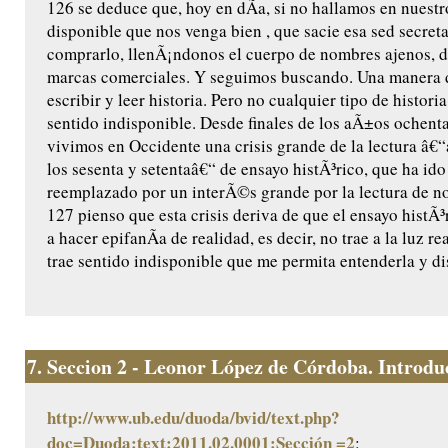
126 se deduce que, hoy en dÃ­a, si no hallamos en nuest
disponible que nos venga bien , que sacie esa sed secret
comprarlo, llenÃ¡ndonos el cuerpo de nombres ajenos, d
marcas comerciales. Y seguimos buscando. Una manera d
escribir y leer historia. Pero no cualquier tipo de histori
sentido indisponible. Desde finales de los aÃ±os ochent
vivimos en Occidente una crisis grande de la lectura â€
los sesenta y setentaâ€“ de ensayo histÃ³rico, que ha ido
reemplazado por un interÃ©s grande por la lectura de no
127 pienso que esta crisis deriva de que el ensayo histÃ
a hacer epifanÃ­a de realidad, es decir, no trae a la luz re
trae sentido indisponible que me permita entenderla y dis
7.
Seccion 2 - Leonor López de Córdoba. Introduc
http://www.ub.edu/duoda/bvid/text.php?
doc=Duoda:text:2011.02.0001:Sección =2
: