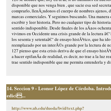
disponible que nos venga bien , que sacie esa sed secret
comprarlo, llenÃ¡ndonos el cuerpo de nombres ajenos, d
marcas comerciales. Y seguimos buscando. Una manera d
escribir y leer historia. Pero no cualquier tipo de histori
sentido indisponible. Desde finales de los aÃ±os ochent
vivimos en Occidente una crisis grande de la lectura â€
los sesenta y setentaâ€“ de ensayo histÃ³rico, que ha ido
reemplazado por un interÃ©s grande por la lectura de no
127 pienso que esta crisis deriva de que el ensayo histÃ
a hacer epifanÃ­a de realidad, es decir, no trae a la luz re
trae sentido indisponible que me permita entenderla y dis
14.
Seccion 9 - Leonor López de Córdoba. Introd
edici...
http://www.ub.edu/duoda/bvid/text.php?