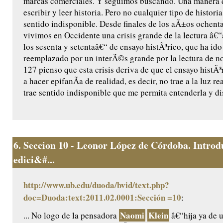
marcas comerciales. Y seguimos buscando. Una manera d
escribir y leer historia. Pero no cualquier tipo de histori
sentido indisponible. Desde finales de los aÃ±os ochent
vivimos en Occidente una crisis grande de la lectura â€
los sesenta y setentaâ€“ de ensayo histÃ³rico, que ha ido
reemplazado por un interÃ©s grande por la lectura de no
127 pienso que esta crisis deriva de que el ensayo histÃ
a hacer epifanÃ­a de realidad, es decir, no trae a la luz re
trae sentido indisponible que me permita entenderla y dis
6.
Seccion 10 - Leonor López de Córdoba. Introd
edici&#...
http://www.ub.edu/duoda/bvid/text.php?
doc=Duoda:text:2011.02.0001:Sección =10
:
Naomi
Klein
... No logo de la pensadora
â€“hija ya de 