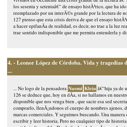
los sesenta y setentaâ€“ de ensayo histÃ³rico, que ha ido
reemplazado por un interÃ©s grande por la lectura de no
127 pienso que esta crisis deriva de que el ensayo histÃ
a hacer epifanÃ­a de realidad, es decir, no trae a la luz re
trae sentido indisponible que me permita entenderla y dis
4.
- Leonor López de Córdoba. Vida y tragedias 
...
Naomi
Klein
... No logo de la pensadora
â€“hija ya de 
126 se deduce que, hoy en dÃ­a, si no hallamos en nuest
disponible que nos venga bien , que sacie esa sed secret
comprarlo, llenÃ¡ndonos el cuerpo de nombres ajenos, d
marcas comerciales. Y seguimos buscando. Una manera d
escribir y leer historia. Pero no cualquier tipo de histori