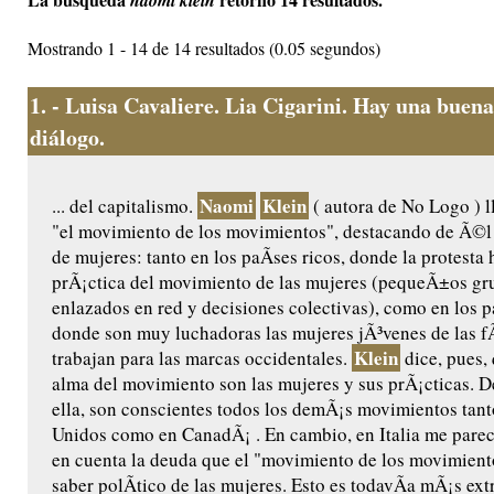
naomi klein
Mostrando 1 - 14 de 14 resultados (0.05 segundos)
1.
- Luisa Cavaliere. Lia Cigarini. Hay una buena
diálogo.
Naomi
Klein
... del capitalismo.
( autora de No Logo ) l
"el movimiento de los movimientos", destacando de Ã©l 
de mujeres: tanto en los paÃ­ses ricos, donde la protesta
prÃ¡ctica del movimiento de las mujeres (pequeÃ±os g
enlazados en red y decisiones colectivas), como en los p
donde son muy luchadoras las mujeres jÃ³venes de las f
Klein
trabajan para las marcas occidentales.
dice, pues,
alma del movimiento son las mujeres y sus prÃ¡cticas. D
ella, son conscientes todos los demÃ¡s movimientos tant
Unidos como en CanadÃ¡ . En cambio, en Italia me parec
en cuenta la deuda que el "movimiento de los movimiento
saber polÃ­tico de las mujeres. Esto es todavÃ­a mÃ¡s ex