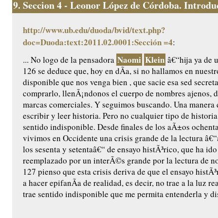
9.
Seccion 4 - Leonor López de Córdoba. Introduc
http://www.ub.edu/duoda/bvid/text.php?
doc=Duoda:text:2011.02.0001:Sección =4
:
Naomi
Klein
... No logo de la pensadora
â€“hija ya de 
126 se deduce que, hoy en dÃ­a, si no hallamos en nuest
disponible que nos venga bien , que sacie esa sed secret
comprarlo, llenÃ¡ndonos el cuerpo de nombres ajenos, d
marcas comerciales. Y seguimos buscando. Una manera d
escribir y leer historia. Pero no cualquier tipo de histori
sentido indisponible. Desde finales de los aÃ±os ochent
vivimos en Occidente una crisis grande de la lectura â€
los sesenta y setentaâ€“ de ensayo histÃ³rico, que ha ido
reemplazado por un interÃ©s grande por la lectura de no
127 pienso que esta crisis deriva de que el ensayo histÃ
a hacer epifanÃ­a de realidad, es decir, no trae a la luz re
trae sentido indisponible que me permita entenderla y dis