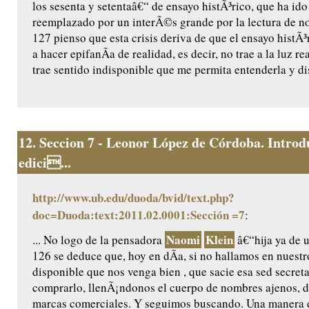
los sesenta y setentaâ€“ de ensayo histÃ³rico, que ha ido
reemplazado por un interÃ©s grande por la lectura de no
127 pienso que esta crisis deriva de que el ensayo histÃ
a hacer epifanÃ­a de realidad, es decir, no trae a la luz re
trae sentido indisponible que me permita entenderla y dis
12.
Seccion 7 - Leonor López de Córdoba. Introd
edici...
http://www.ub.edu/duoda/bvid/text.php?
doc=Duoda:text:2011.02.0001:Sección =7
:
Naomi
Klein
... No logo de la pensadora
â€“hija ya de 
126 se deduce que, hoy en dÃ­a, si no hallamos en nuest
disponible que nos venga bien , que sacie esa sed secret
comprarlo, llenÃ¡ndonos el cuerpo de nombres ajenos, d
marcas comerciales. Y seguimos buscando. Una manera d