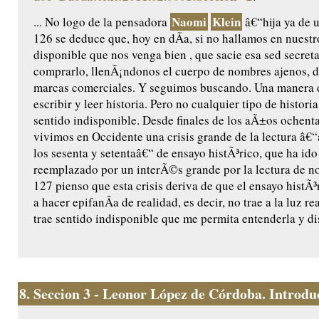
Naomi
Klein
... No logo de la pensadora
â€“hija ya de 
126 se deduce que, hoy en dÃ­a, si no hallamos en nuest
disponible que nos venga bien , que sacie esa sed secret
comprarlo, llenÃ¡ndonos el cuerpo de nombres ajenos, d
marcas comerciales. Y seguimos buscando. Una manera d
escribir y leer historia. Pero no cualquier tipo de histori
sentido indisponible. Desde finales de los aÃ±os ochent
vivimos en Occidente una crisis grande de la lectura â€
los sesenta y setentaâ€“ de ensayo histÃ³rico, que ha ido
reemplazado por un interÃ©s grande por la lectura de no
127 pienso que esta crisis deriva de que el ensayo histÃ
a hacer epifanÃ­a de realidad, es decir, no trae a la luz re
trae sentido indisponible que me permita entenderla y dis
8.
Seccion 3 - Leonor López de Córdoba. Introduc