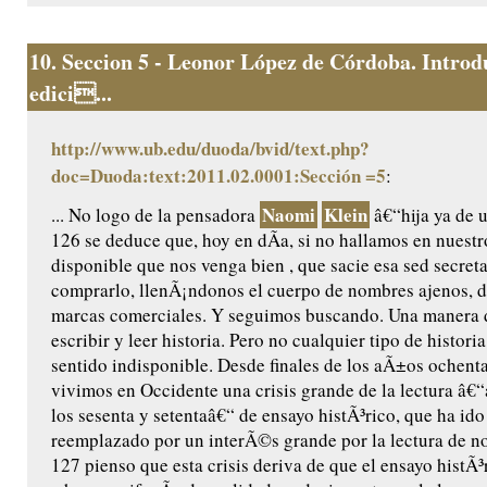
10.
Seccion 5 - Leonor López de Córdoba. Introd
edici...
http://www.ub.edu/duoda/bvid/text.php?
doc=Duoda:text:2011.02.0001:Sección =5
:
Naomi
Klein
... No logo de la pensadora
â€“hija ya de 
126 se deduce que, hoy en dÃ­a, si no hallamos en nuest
disponible que nos venga bien , que sacie esa sed secret
comprarlo, llenÃ¡ndonos el cuerpo de nombres ajenos, d
marcas comerciales. Y seguimos buscando. Una manera d
escribir y leer historia. Pero no cualquier tipo de histori
sentido indisponible. Desde finales de los aÃ±os ochent
vivimos en Occidente una crisis grande de la lectura â€
los sesenta y setentaâ€“ de ensayo histÃ³rico, que ha ido
reemplazado por un interÃ©s grande por la lectura de no
127 pienso que esta crisis deriva de que el ensayo histÃ