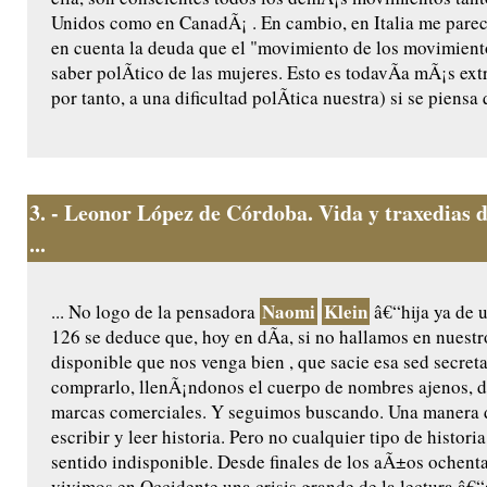
Unidos como en CanadÃ¡ . En cambio, en Italia me parec
en cuenta la deuda que el "movimiento de los movimiento
saber polÃ­tico de las mujeres. Esto es todavÃ­a mÃ¡s ex
por tanto, a una dificultad polÃ­tica nuestra) si se piensa 
3.
- Leonor López de Córdoba. Vida y traxedias 
...
Naomi
Klein
... No logo de la pensadora
â€“hija ya de 
126 se deduce que, hoy en dÃ­a, si no hallamos en nuest
disponible que nos venga bien , que sacie esa sed secret
comprarlo, llenÃ¡ndonos el cuerpo de nombres ajenos, d
marcas comerciales. Y seguimos buscando. Una manera d
escribir y leer historia. Pero no cualquier tipo de histori
sentido indisponible. Desde finales de los aÃ±os ochent
vivimos en Occidente una crisis grande de la lectura â€