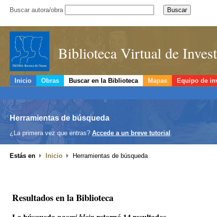
Buscar autora/obra
Biblioteca Virtual de Inve
Inicio
Obras
Buscar en la Biblioteca
Mapas
Equipo de in
Herramientas de búsqueda
¿La primera vez que entras?
Accede a un breve tutorial
.
Estás en
Inicio
Herramientas de búsqueda
Resultados en la Biblioteca
La búsqueda
retornó 14 resultados.