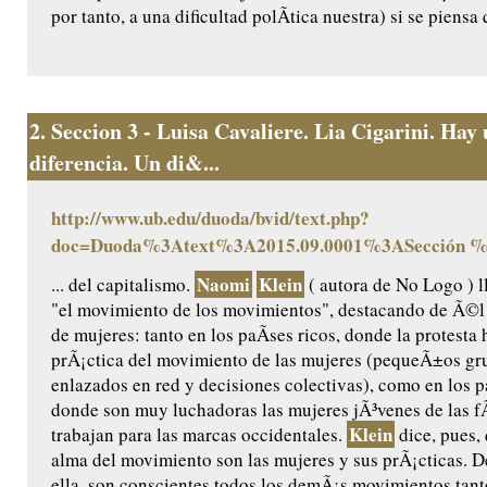
por tanto, a una dificultad polÃ­tica nuestra) si se piensa 
2.
Seccion 3 - Luisa Cavaliere. Lia Cigarini. Hay
diferencia. Un di&...
http://www.ub.edu/duoda/bvid/text.php?
doc=Duoda%3Atext%3A2015.09.0001%3ASección 
Naomi
Klein
... del capitalismo.
( autora de No Logo ) l
"el movimiento de los movimientos", destacando de Ã©l 
de mujeres: tanto en los paÃ­ses ricos, donde la protesta
prÃ¡ctica del movimiento de las mujeres (pequeÃ±os g
enlazados en red y decisiones colectivas), como en los p
donde son muy luchadoras las mujeres jÃ³venes de las f
Klein
trabajan para las marcas occidentales.
dice, pues,
alma del movimiento son las mujeres y sus prÃ¡cticas. D
ella, son conscientes todos los demÃ¡s movimientos tant