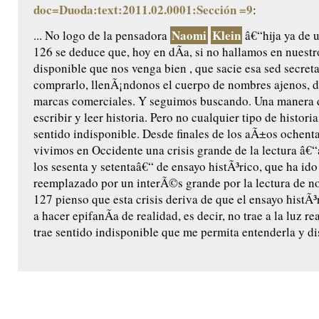
doc=Duoda:text:2011.02.0001:Sección =9
:
Naomi
Klein
... No logo de la pensadora
â€“hija ya de 
126 se deduce que, hoy en dÃ­a, si no hallamos en nuest
disponible que nos venga bien , que sacie esa sed secret
comprarlo, llenÃ¡ndonos el cuerpo de nombres ajenos, d
marcas comerciales. Y seguimos buscando. Una manera d
escribir y leer historia. Pero no cualquier tipo de histori
sentido indisponible. Desde finales de los aÃ±os ochent
vivimos en Occidente una crisis grande de la lectura â€
los sesenta y setentaâ€“ de ensayo histÃ³rico, que ha ido
reemplazado por un interÃ©s grande por la lectura de no
127 pienso que esta crisis deriva de que el ensayo histÃ
a hacer epifanÃ­a de realidad, es decir, no trae a la luz re
trae sentido indisponible que me permita entenderla y dis