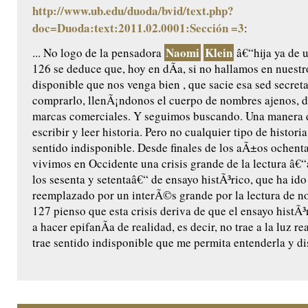
http://www.ub.edu/duoda/bvid/text.php?
doc=Duoda:text:2011.02.0001:Sección =3
:
Naomi
Klein
... No logo de la pensadora
â€“hija ya de 
126 se deduce que, hoy en dÃ­a, si no hallamos en nuest
disponible que nos venga bien , que sacie esa sed secret
comprarlo, llenÃ¡ndonos el cuerpo de nombres ajenos, d
marcas comerciales. Y seguimos buscando. Una manera d
escribir y leer historia. Pero no cualquier tipo de histori
sentido indisponible. Desde finales de los aÃ±os ochent
vivimos en Occidente una crisis grande de la lectura â€
los sesenta y setentaâ€“ de ensayo histÃ³rico, que ha ido
reemplazado por un interÃ©s grande por la lectura de no
127 pienso que esta crisis deriva de que el ensayo histÃ
a hacer epifanÃ­a de realidad, es decir, no trae a la luz re
trae sentido indisponible que me permita entenderla y dis