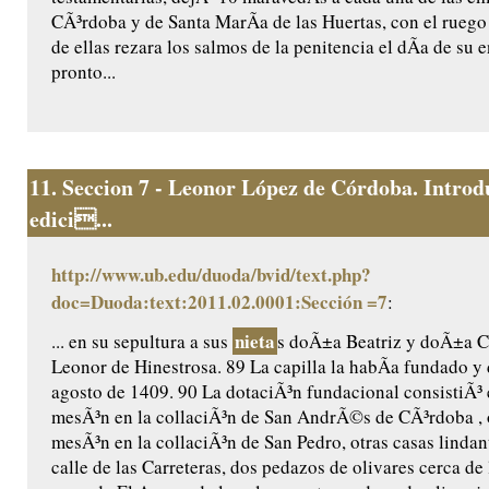
CÃ³rdoba y de Santa MarÃ­a de las Huertas, con el ruego
de ellas rezara los salmos de la penitencia el dÃ­a de su e
pronto...
11.
Seccion 7 - Leonor López de Córdoba. Introd
edici...
http://www.ub.edu/duoda/bvid/text.php?
doc=Duoda:text:2011.02.0001:Sección =7
:
nieta
... en su sepultura a sus
s doÃ±a Beatriz y doÃ±a Ca
Leonor de Hinestrosa. 89 La capilla la habÃ­a fundado y 
agosto de 1409. 90 La dotaciÃ³n fundacional consistiÃ³ 
mesÃ³n en la collaciÃ³n de San AndrÃ©s de CÃ³rdoba , 
mesÃ³n en la collaciÃ³n de San Pedro, otras casas lindant
calle de las Carreteras, dos pedazos de olivares cerca de 