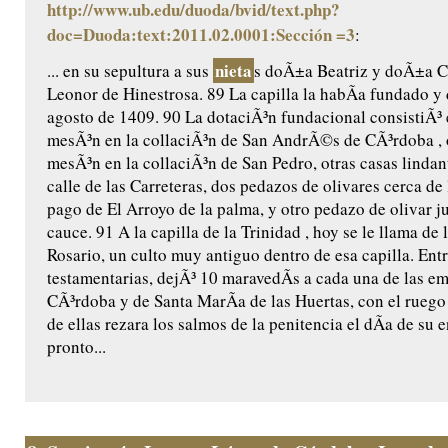
http://www.ub.edu/duoda/bvid/text.php?
doc=Duoda:text:2011.02.0001:Sección =3
:
nieta
... en su sepultura a sus
s doÃ±a Beatriz y doÃ±a Ca
Leonor de Hinestrosa. 89 La capilla la habÃ­a fundado y 
agosto de 1409. 90 La dotaciÃ³n fundacional consistiÃ³ 
mesÃ³n en la collaciÃ³n de San AndrÃ©s de CÃ³rdoba , 
mesÃ³n en la collaciÃ³n de San Pedro, otras casas lindant
calle de las Carreteras, dos pedazos de olivares cerca de 
pago de El Arroyo de la palma, y otro pedazo de olivar j
cauce. 91 A la capilla de la Trinidad , hoy se le llama de 
Rosario, un culto muy antiguo dentro de esa capilla. Ent
testamentarias, dejÃ³ 10 maravedÃ­s a cada una de las e
CÃ³rdoba y de Santa MarÃ­a de las Huertas, con el ruego
de ellas rezara los salmos de la penitencia el dÃ­a de su e
pronto...