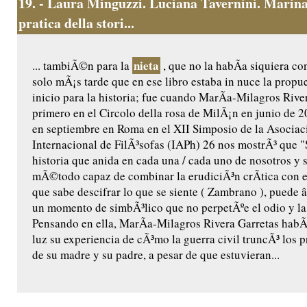
19.
- Laura Minguzzi. Luciana Tavernini. Marina
pratica della stori...
nieta
... tambiÃ©n para la
, que no la habÃ­a siquiera c
solo mÃ¡s tarde que en ese libro estaba in nuce la propu
inicio para la historia; fue cuando MarÃ­a-Milagros River
primero en el Circolo della rosa de MilÃ¡n en junio de
en septiembre en Roma en el XII Simposio de la Asociac
Internacional de FilÃ³sofas (IAPh) 26 nos mostrÃ³ que "S
historia que anida en cada una / cada uno de nosotros y 
mÃ©todo capaz de combinar la erudiciÃ³n crÃ­tica con 
que sabe descifrar lo que se siente ( Zambrano ), puede 
un momento de simbÃ³lico que no perpetÃºe el odio y la
Pensando en ella, MarÃ­a-Milagros Rivera Garretas habÃ­
luz su experiencia de cÃ³mo la guerra civil truncÃ³ los 
de su madre y su padre, a pesar de que estuvieran...