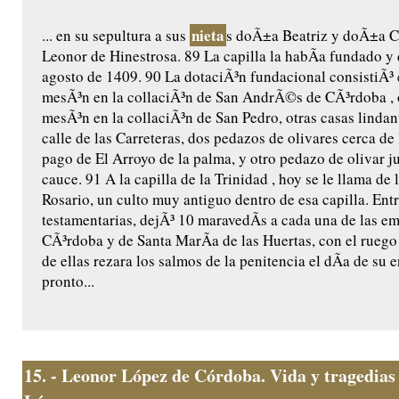
nieta
... en su sepultura a sus
s doÃ±a Beatriz y doÃ±a Ca
Leonor de Hinestrosa. 89 La capilla la habÃ­a fundado y 
agosto de 1409. 90 La dotaciÃ³n fundacional consistiÃ³ 
mesÃ³n en la collaciÃ³n de San AndrÃ©s de CÃ³rdoba , 
mesÃ³n en la collaciÃ³n de San Pedro, otras casas lindant
calle de las Carreteras, dos pedazos de olivares cerca de 
pago de El Arroyo de la palma, y otro pedazo de olivar j
cauce. 91 A la capilla de la Trinidad , hoy se le llama de 
Rosario, un culto muy antiguo dentro de esa capilla. Ent
testamentarias, dejÃ³ 10 maravedÃ­s a cada una de las e
CÃ³rdoba y de Santa MarÃ­a de las Huertas, con el ruego
de ellas rezara los salmos de la penitencia el dÃ­a de su e
pronto...
15.
- Leonor López de Córdoba. Vida y tragedias