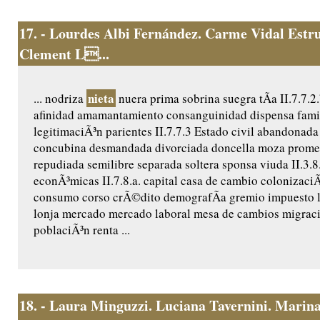
17.
- Lourdes Albi Fernández. Carme Vidal Estru
Clement L...
nieta
... nodriza
nuera prima sobrina suegra tÃ­a II.7.7.2
afinidad amamantamiento consanguinidad dispensa fami
legitimaciÃ³n parientes II.7.7.3 Estado civil abandonad
concubina desmandada divorciada doncella moza promet
repudiada semilibre separada soltera sponsa viuda II.3.8.
econÃ³micas II.7.8.a. capital casa de cambio colonizac
consumo corso crÃ©dito demografÃ­a gremio impuesto l
lonja mercado mercado laboral mesa de cambios migrac
poblaciÃ³n renta ...
18.
- Laura Minguzzi. Luciana Tavernini. Marina