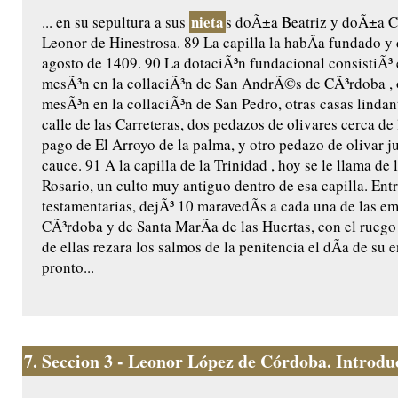
nieta
... en su sepultura a sus
s doÃ±a Beatriz y doÃ±a Ca
Leonor de Hinestrosa. 89 La capilla la habÃ­a fundado y 
agosto de 1409. 90 La dotaciÃ³n fundacional consistiÃ³ 
mesÃ³n en la collaciÃ³n de San AndrÃ©s de CÃ³rdoba , 
mesÃ³n en la collaciÃ³n de San Pedro, otras casas lindant
calle de las Carreteras, dos pedazos de olivares cerca de 
pago de El Arroyo de la palma, y otro pedazo de olivar j
cauce. 91 A la capilla de la Trinidad , hoy se le llama de 
Rosario, un culto muy antiguo dentro de esa capilla. Ent
testamentarias, dejÃ³ 10 maravedÃ­s a cada una de las e
CÃ³rdoba y de Santa MarÃ­a de las Huertas, con el ruego
de ellas rezara los salmos de la penitencia el dÃ­a de su e
pronto...
7.
Seccion 3 - Leonor López de Córdoba. Introduc