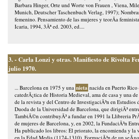
Barbara Hinger, Orte und Worte von Frauen , Viena, Mil
Munich, Deutscher Taschenbuch Verlag, 1997); Nombra
femenino. Pensamiento de las mujeres y teorÃ­a feminist
Icaria, 1994, 3Âª ed. 2003, ed....
3.
- Carla Lonzi y otras. Manifiesto de Rivolta 
julio 1970.
nieta
... Barcelona en 1975 y una
nacida en Puerto Rico 
catedrÃ¡tica de Historia Medieval, ama de casa y una de
de la revista y del Centro de InvestigaciÃ³n en Estudios 
Duoda de la Universidad de Barcelona, que dirigiÃ³ entr
TambiÃ©n contribuyÃ³ a fundar en 1991 la Llibreria PrÃ²
de mujeres de Barcelona, y, en 2002, la FundaciÃ³n Ent
Ha publicado los libros: El priorato, la encomienda y la
en la Edad Media (1174-1310). FormaciÃ³n de un seÃ±or