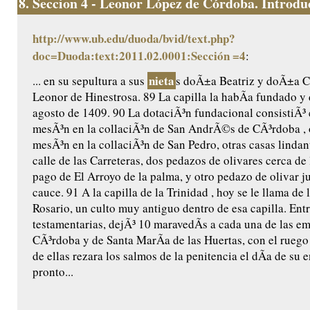
8.
Seccion 4 - Leonor López de Córdoba. Introduc
http://www.ub.edu/duoda/bvid/text.php?
doc=Duoda:text:2011.02.0001:Sección =4
:
nieta
... en su sepultura a sus
s doÃ±a Beatriz y doÃ±a Ca
Leonor de Hinestrosa. 89 La capilla la habÃ­a fundado y 
agosto de 1409. 90 La dotaciÃ³n fundacional consistiÃ³ 
mesÃ³n en la collaciÃ³n de San AndrÃ©s de CÃ³rdoba , 
mesÃ³n en la collaciÃ³n de San Pedro, otras casas lindant
calle de las Carreteras, dos pedazos de olivares cerca de 
pago de El Arroyo de la palma, y otro pedazo de olivar j
cauce. 91 A la capilla de la Trinidad , hoy se le llama de 
Rosario, un culto muy antiguo dentro de esa capilla. Ent
testamentarias, dejÃ³ 10 maravedÃ­s a cada una de las e
CÃ³rdoba y de Santa MarÃ­a de las Huertas, con el ruego
de ellas rezara los salmos de la penitencia el dÃ­a de su e
pronto...