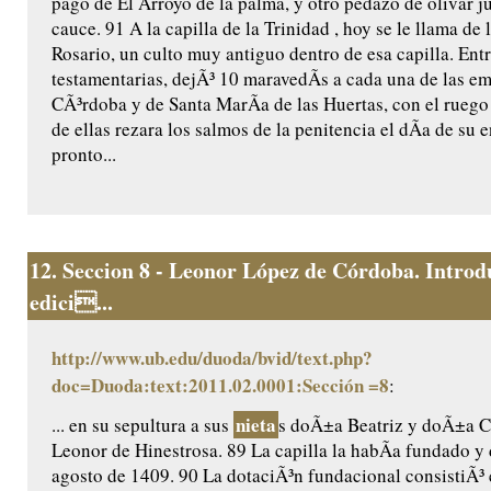
pago de El Arroyo de la palma, y otro pedazo de olivar j
cauce. 91 A la capilla de la Trinidad , hoy se le llama de 
Rosario, un culto muy antiguo dentro de esa capilla. Ent
testamentarias, dejÃ³ 10 maravedÃ­s a cada una de las e
CÃ³rdoba y de Santa MarÃ­a de las Huertas, con el ruego
de ellas rezara los salmos de la penitencia el dÃ­a de su e
pronto...
12.
Seccion 8 - Leonor López de Córdoba. Introd
edici...
http://www.ub.edu/duoda/bvid/text.php?
doc=Duoda:text:2011.02.0001:Sección =8
:
nieta
... en su sepultura a sus
s doÃ±a Beatriz y doÃ±a Ca
Leonor de Hinestrosa. 89 La capilla la habÃ­a fundado y 
agosto de 1409. 90 La dotaciÃ³n fundacional consistiÃ³ 