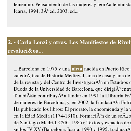
femenino. Pensamiento de las mujeres y teorÃ­a feminist
Icaria, 1994, 3Âª ed. 2003, ed....
2.
- Carla Lonzi y otras. Los Manifiestos de Rivo
revoluci&oa...
nieta
... Barcelona en 1975 y una
nacida en Puerto Rico 
catedrÃ¡tica de Historia Medieval, ama de casa y una de
de la revista y del Centro de InvestigaciÃ³n en Estudios 
Duoda de la Universidad de Barcelona, que dirigiÃ³ entr
TambiÃ©n contribuyÃ³ a fundar en 1991 la Llibreria PrÃ²
de mujeres de Barcelona, y, en 2002, la FundaciÃ³n Ent
Ha publicado los libros: El priorato, la encomienda y la
en la Edad Media (1174-1310). FormaciÃ³n de un seÃ±or
de Santiago (Madrid, CSIC, 1985); Textos y espacios de 
siglos IV-XV (Barcelona, Icaria, 1990 y 1995; traducciÃ