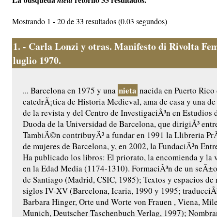
nieta
Mostrando 1 - 20 de 33 resultados (0.03 segundos)
1.
- Carla Lonzi y otras. Manifesto di Rivolta F
luglio 1970.
nieta
... Barcelona en 1975 y una
nacida en Puerto Rico 
catedrÃ¡tica de Historia Medieval, ama de casa y una de
de la revista y del Centro de InvestigaciÃ³n en Estudios 
Duoda de la Universidad de Barcelona, que dirigiÃ³ entr
TambiÃ©n contribuyÃ³ a fundar en 1991 la Llibreria PrÃ²
de mujeres de Barcelona, y, en 2002, la FundaciÃ³n Ent
Ha publicado los libros: El priorato, la encomienda y la
en la Edad Media (1174-1310). FormaciÃ³n de un seÃ±or
de Santiago (Madrid, CSIC, 1985); Textos y espacios de 
siglos IV-XV (Barcelona, Icaria, 1990 y 1995; traducciÃ
Barbara Hinger, Orte und Worte von Frauen , Viena, Mil
Munich, Deutscher Taschenbuch Verlag, 1997); Nombra