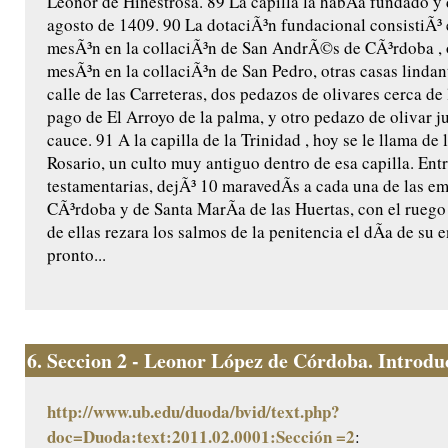
Leonor de Hinestrosa. 89 La capilla la habÃ­a fundado y 
agosto de 1409. 90 La dotaciÃ³n fundacional consistiÃ³ 
mesÃ³n en la collaciÃ³n de San AndrÃ©s de CÃ³rdoba , 
mesÃ³n en la collaciÃ³n de San Pedro, otras casas lindant
calle de las Carreteras, dos pedazos de olivares cerca de 
pago de El Arroyo de la palma, y otro pedazo de olivar j
cauce. 91 A la capilla de la Trinidad , hoy se le llama de 
Rosario, un culto muy antiguo dentro de esa capilla. Ent
testamentarias, dejÃ³ 10 maravedÃ­s a cada una de las e
CÃ³rdoba y de Santa MarÃ­a de las Huertas, con el ruego
de ellas rezara los salmos de la penitencia el dÃ­a de su e
pronto...
6.
Seccion 2 - Leonor López de Córdoba. Introduc
http://www.ub.edu/duoda/bvid/text.php?
doc=Duoda:text:2011.02.0001:Sección =2
: