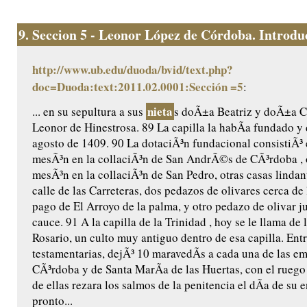
9.
Seccion 5 - Leonor López de Córdoba. Introduc
http://www.ub.edu/duoda/bvid/text.php?
doc=Duoda:text:2011.02.0001:Sección =5
:
nieta
... en su sepultura a sus
s doÃ±a Beatriz y doÃ±a Ca
Leonor de Hinestrosa. 89 La capilla la habÃ­a fundado y 
agosto de 1409. 90 La dotaciÃ³n fundacional consistiÃ³ 
mesÃ³n en la collaciÃ³n de San AndrÃ©s de CÃ³rdoba , 
mesÃ³n en la collaciÃ³n de San Pedro, otras casas lindant
calle de las Carreteras, dos pedazos de olivares cerca de 
pago de El Arroyo de la palma, y otro pedazo de olivar j
cauce. 91 A la capilla de la Trinidad , hoy se le llama de 
Rosario, un culto muy antiguo dentro de esa capilla. Ent
testamentarias, dejÃ³ 10 maravedÃ­s a cada una de las e
CÃ³rdoba y de Santa MarÃ­a de las Huertas, con el ruego
de ellas rezara los salmos de la penitencia el dÃ­a de su e
pronto...