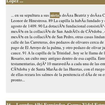
López ...
nieta
... en su sepultura a sus
s doÃ±a Beatriz y doÃ±a Ca
Leonor de Hinestrosa. 89 La capilla la habÃ­a fundado y 
agosto de 1409. 90 La dotaciÃ³n fundacional consistiÃ³ 
mesÃ³n en la collaciÃ³n de San AndrÃ©s de CÃ³rdoba , 
mesÃ³n en la collaciÃ³n de San Pedro, otras casas lindant
calle de las Carreteras, dos pedazos de olivares cerca de 
pago de El Arroyo de la palma, y otro pedazo de olivar j
cauce. 91 A la capilla de la Trinidad , hoy se le llama de 
Rosario, un culto muy antiguo dentro de esa capilla. Ent
testamentarias, dejÃ³ 10 maravedÃ­s a cada una de las e
CÃ³rdoba y de Santa MarÃ­a de las Huertas, con el ruego
de ellas rezara los salmos de la penitencia el dÃ­a de su e
pronto...
16.
- Lourdes Albi Fernández. Carme Vidal Estru