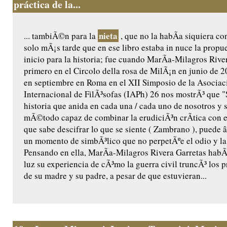
práctica de la...
nieta
... tambiÃ©n para la
, que no la habÃ­a siquiera c
solo mÃ¡s tarde que en ese libro estaba in nuce la propu
inicio para la historia; fue cuando MarÃ­a-Milagros River
primero en el Circolo della rosa de MilÃ¡n en junio de
en septiembre en Roma en el XII Simposio de la Asociac
Internacional de FilÃ³sofas (IAPh) 26 nos mostrÃ³ que "S
historia que anida en cada una / cada uno de nosotros y 
mÃ©todo capaz de combinar la erudiciÃ³n crÃ­tica con 
que sabe descifrar lo que se siente ( Zambrano ), puede 
un momento de simbÃ³lico que no perpetÃºe el odio y la
Pensando en ella, MarÃ­a-Milagros Rivera Garretas habÃ­
luz su experiencia de cÃ³mo la guerra civil truncÃ³ los 
de su madre y su padre, a pesar de que estuvieran...