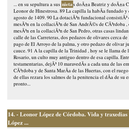
nieta
... en su sepultura a sus
s doÃ±a Beatriz y doÃ±a Ca
Leonor de Hinestrosa. 89 La capilla la habÃ­a fundado y 
agosto de 1409. 90 La dotaciÃ³n fundacional consistiÃ³ 
mesÃ³n en la collaciÃ³n de San AndrÃ©s de CÃ³rdoba , 
mesÃ³n en la collaciÃ³n de San Pedro, otras casas lindant
calle de las Carreteras, dos pedazos de olivares cerca de 
pago de El Arroyo de la palma, y otro pedazo de olivar j
cauce. 91 A la capilla de la Trinidad , hoy se le llama de 
Rosario, un culto muy antiguo dentro de esa capilla. Ent
testamentarias, dejÃ³ 10 maravedÃ­s a cada una de las e
CÃ³rdoba y de Santa MarÃ­a de las Huertas, con el ruego
de ellas rezara los salmos de la penitencia el dÃ­a de su e
pronto...
14.
- Leonor López de Córdoba. Vida y traxedias
López ...