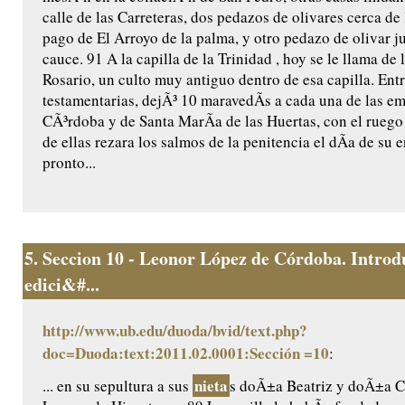
calle de las Carreteras, dos pedazos de olivares cerca de 
pago de El Arroyo de la palma, y otro pedazo de olivar j
cauce. 91 A la capilla de la Trinidad , hoy se le llama de 
Rosario, un culto muy antiguo dentro de esa capilla. Ent
testamentarias, dejÃ³ 10 maravedÃ­s a cada una de las e
CÃ³rdoba y de Santa MarÃ­a de las Huertas, con el ruego
de ellas rezara los salmos de la penitencia el dÃ­a de su e
pronto...
5.
Seccion 10 - Leonor López de Córdoba. Introd
edici&#...
http://www.ub.edu/duoda/bvid/text.php?
doc=Duoda:text:2011.02.0001:Sección =10
:
nieta
... en su sepultura a sus
s doÃ±a Beatriz y doÃ±a Ca