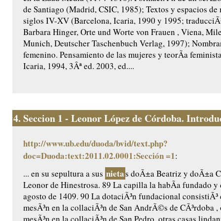
de Santiago (Madrid, CSIC, 1985); Textos y espacios de 
siglos IV-XV (Barcelona, Icaria, 1990 y 1995; traducciÃ
Barbara Hinger, Orte und Worte von Frauen , Viena, Mil
Munich, Deutscher Taschenbuch Verlag, 1997); Nombra
femenino. Pensamiento de las mujeres y teorÃ­a feminist
Icaria, 1994, 3Âª ed. 2003, ed....
4.
Seccion 1 - Leonor López de Córdoba. Introduc
http://www.ub.edu/duoda/bvid/text.php?
doc=Duoda:text:2011.02.0001:Sección =1
:
nieta
... en su sepultura a sus
s doÃ±a Beatriz y doÃ±a Ca
Leonor de Hinestrosa. 89 La capilla la habÃ­a fundado y 
agosto de 1409. 90 La dotaciÃ³n fundacional consistiÃ³ 
mesÃ³n en la collaciÃ³n de San AndrÃ©s de CÃ³rdoba , 
mesÃ³n en la collaciÃ³n de San Pedro, otras casas lindant