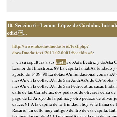
10.
Seccion 6 - Leonor López de Córdoba. Introd
edici...
http://www.ub.edu/duoda/bvid/text.php?
doc=Duoda:text:2011.02.0001:Sección =6
:
nieta
... en su sepultura a sus
s doÃ±a Beatriz y doÃ±a Ca
Leonor de Hinestrosa. 89 La capilla la habÃ­a fundado y 
agosto de 1409. 90 La dotaciÃ³n fundacional consistiÃ³ 
mesÃ³n en la collaciÃ³n de San AndrÃ©s de CÃ³rdoba , 
mesÃ³n en la collaciÃ³n de San Pedro, otras casas lindant
calle de las Carreteras, dos pedazos de olivares cerca de 
pago de El Arroyo de la palma, y otro pedazo de olivar j
cauce. 91 A la capilla de la Trinidad , hoy se le llama de 
Rosario, un culto muy antiguo dentro de esa capilla. Ent
testamentarias, dejÃ³ 10 maravedÃ­s a cada una de las e