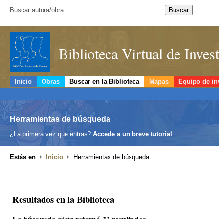
Buscar autora/obra
Biblioteca Virtual de Inve
Inicio
Obras
Buscar en la Biblioteca
Mapas
Equipo de in
Herramientas de búsqueda
¿La primera vez que entras?
Accede a un breve tutorial
.
Estás en
Inicio
Herramientas de búsqueda
Resultados en la Biblioteca
La búsqueda
retornó 33 resultados.