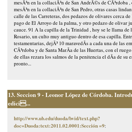
mesÃ³n en la collaciÃ³n de San AndrÃ©s de CÃ³rdoba , 
mesÃ³n en la collaciÃ³n de San Pedro, otras casas lindant
calle de las Carreteras, dos pedazos de olivares cerca de 
pago de El Arroyo de la palma, y otro pedazo de olivar j
cauce. 91 A la capilla de la Trinidad , hoy se le llama de 
Rosario, un culto muy antiguo dentro de esa capilla. Ent
testamentarias, dejÃ³ 10 maravedÃ­s a cada una de las e
CÃ³rdoba y de Santa MarÃ­a de las Huertas, con el ruego
de ellas rezara los salmos de la penitencia el dÃ­a de su e
pronto...
13.
Seccion 9 - Leonor López de Córdoba. Introd
edici...
http://www.ub.edu/duoda/bvid/text.php?
doc=Duoda:text:2011.02.0001:Sección =9
: