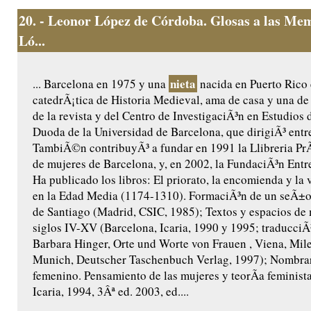
20.
- Leonor López de Córdoba. Glosas a las Me
Ló...
nieta
... Barcelona en 1975 y una
nacida en Puerto Rico 
catedrÃ¡tica de Historia Medieval, ama de casa y una de
de la revista y del Centro de InvestigaciÃ³n en Estudios 
Duoda de la Universidad de Barcelona, que dirigiÃ³ entr
TambiÃ©n contribuyÃ³ a fundar en 1991 la Llibreria PrÃ²
de mujeres de Barcelona, y, en 2002, la FundaciÃ³n Ent
Ha publicado los libros: El priorato, la encomienda y la
en la Edad Media (1174-1310). FormaciÃ³n de un seÃ±or
de Santiago (Madrid, CSIC, 1985); Textos y espacios de 
siglos IV-XV (Barcelona, Icaria, 1990 y 1995; traducciÃ
Barbara Hinger, Orte und Worte von Frauen , Viena, Mil
Munich, Deutscher Taschenbuch Verlag, 1997); Nombra
femenino. Pensamiento de las mujeres y teorÃ­a feminist
Icaria, 1994, 3Âª ed. 2003, ed....