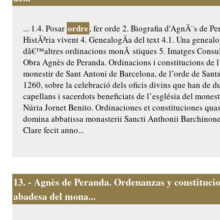
ordre
... 1.4. Posar
, fer orde 2. Biografia d'AgnÃ¨s de Pe
HistÃ²ria vivent 4. GenealogÃ­a del text 4.1. Una genealo
dâ€™altres ordinacions monÃ stiques 5. Imatges Consult
Obra Agnès de Peranda. Ordinacions i constitucions de l
monestir de Sant Antoni de Barcelona, de l’orde de Santa
1260, sobre la celebració dels oficis divins que han de du
capellans i sacerdots beneficiats de l’església del monest
Núria Jornet Benito. Ordinaciones et constituciones quas
domina abbatissa monasterii Sancti Anthonii Barchinone
Clare fecit anno...
13.
- Agnès de Peranda. Ordenanzas y constitucio
abadesa del mona...