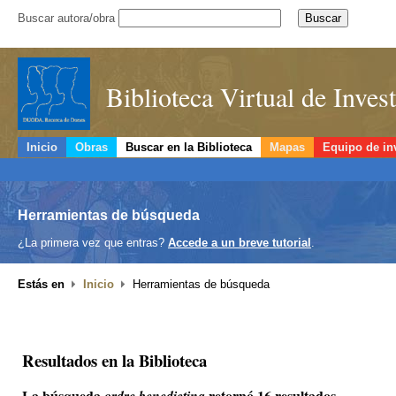
Buscar autora/obra
Biblioteca Virtual de Inve
Inicio
Obras
Buscar en la Biblioteca
Mapas
Equipo de in
Herramientas de búsqueda
¿La primera vez que entras?
Accede a un breve tutorial
.
Estás en
Inicio
Herramientas de búsqueda
Resultados en la Biblioteca
La búsqueda
retornó 16 resultados.