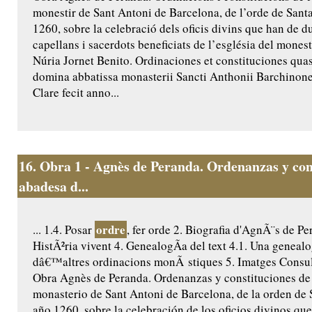
monestir de Sant Antoni de Barcelona, de l’orde de Santa
1260, sobre la celebració dels oficis divins que han de du
capellans i sacerdots beneficiats de l’església del monest
Núria Jornet Benito. Ordinaciones et constituciones quas
domina abbatissa monasterii Sancti Anthonii Barchinone
Clare fecit anno...
16.
Obra 1 - Agnès de Peranda. Ordenanzas y cons
abadesa d...
ordre
... 1.4. Posar
, fer orde 2. Biografia d'AgnÃ¨s de Pe
HistÃ²ria vivent 4. GenealogÃ­a del text 4.1. Una genealo
dâ€™altres ordinacions monÃ stiques 5. Imatges Consult
Obra Agnès de Peranda. Ordenanzas y constituciones de 
monasterio de Sant Antoni de Barcelona, de la orden de S
año 1260, sobre la celebración de los oficios divinos que