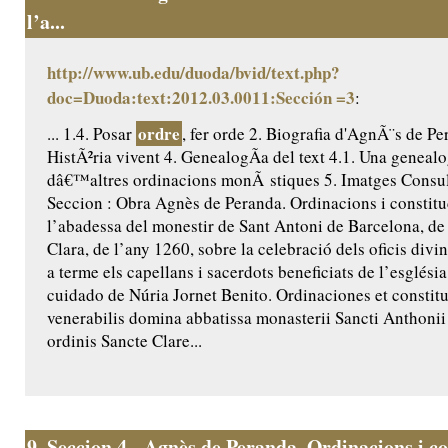
l’a...
http://www.ub.edu/duoda/bvid/text.php?
doc=Duoda:text:2012.03.0011:Sección =3
:
ordre
... 1.4. Posar
, fer orde 2. Biografia d'AgnÃ¨s de Pe
HistÃ²ria vivent 4. GenealogÃ­a del text 4.1. Una genealo
dâ€™altres ordinacions monÃ stiques 5. Imatges Consult
Seccion : Obra Agnès de Peranda. Ordinacions i constitu
l’abadessa del monestir de Sant Antoni de Barcelona, de 
Clara, de l’any 1260, sobre la celebració dels oficis divi
a terme els capellans i sacerdots beneficiats de l’església
cuidado de Núria Jornet Benito. Ordinaciones et constit
venerabilis domina abbatissa monasterii Sancti Anthoni
ordinis Sancte Clare...
9.
Seccion 4 - Agnès de Peranda. Ordinacions i co