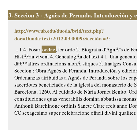
3.
Seccion 3 - Agnès de Peranda. Introducción y ed
http://www.ub.edu/duoda/bvid/text.php?
doc=Duoda:text:2012.03.0009:Sección =3
:
ordre
... 1.4. Posar
, fer orde 2. Biografia d'AgnÃ¨s de Pe
HistÃ²ria vivent 4. GenealogÃ­a del text 4.1. Una genealo
dâ€™altres ordinacions monÃ stiques 5. Imatges Consult
Seccion : Obra Agnès de Peranda. Introducción y edición 
Ordenanzas atribuidas a Agnès de Peranda sobre los cap
sacerdotes beneficiados de la iglesia del monasterio de 
Barcelona, 1260. Al cuidado de Núria Jornet Benito. Ord
constituciones quas venerabilis domina abbatissa monast
Anthonii Barchinone ordinis Sancte Clare fecit anno Do
CC sexagesimo super celebracione officii divini qualiter..