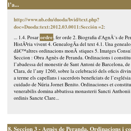
l’a...
http://www.ub.edu/duoda/bvid/text.php?
doc=Duoda:text:2012.03.0011:Sección =2
:
ordre
... 1.4. Posar
, fer orde 2. Biografia d'AgnÃ¨s de Pe
HistÃ²ria vivent 4. GenealogÃ­a del text 4.1. Una genealo
dâ€™altres ordinacions monÃ stiques 5. Imatges Consult
Seccion : Obra Agnès de Peranda. Ordinacions i constitu
l’abadessa del monestir de Sant Antoni de Barcelona, de 
Clara, de l’any 1260, sobre la celebració dels oficis divi
a terme els capellans i sacerdots beneficiats de l’església
cuidado de Núria Jornet Benito. Ordinaciones et constit
venerabilis domina abbatissa monasterii Sancti Anthoni
ordinis Sancte Clare...
8.
Seccion 3 - Agnès de Peranda. Ordinacions i co