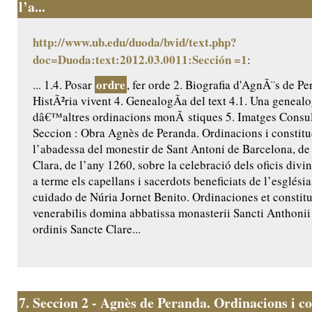
l’a...
http://www.ub.edu/duoda/bvid/text.php?
doc=Duoda:text:2012.03.0011:Sección =1
:
ordre
... 1.4. Posar
, fer orde 2. Biografia d'AgnÃ¨s de Pe
HistÃ²ria vivent 4. GenealogÃ­a del text 4.1. Una genealo
dâ€™altres ordinacions monÃ stiques 5. Imatges Consult
Seccion : Obra Agnès de Peranda. Ordinacions i constitu
l’abadessa del monestir de Sant Antoni de Barcelona, de 
Clara, de l’any 1260, sobre la celebració dels oficis divi
a terme els capellans i sacerdots beneficiats de l’església
cuidado de Núria Jornet Benito. Ordinaciones et constit
venerabilis domina abbatissa monasterii Sancti Anthoni
ordinis Sancte Clare...
7.
Seccion 2 - Agnès de Peranda. Ordinacions i co