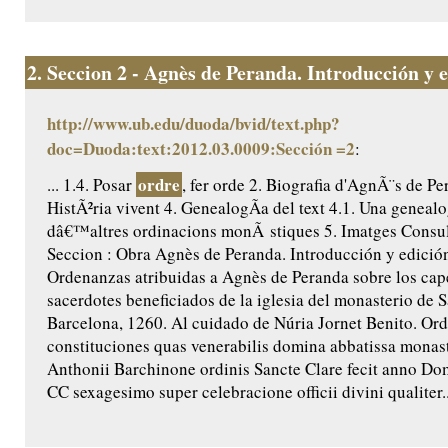
2.
Seccion 2 - Agnès de Peranda. Introducción y ed
http://www.ub.edu/duoda/bvid/text.php?
doc=Duoda:text:2012.03.0009:Sección =2
:
ordre
... 1.4. Posar
, fer orde 2. Biografia d'AgnÃ¨s de Pe
HistÃ²ria vivent 4. GenealogÃ­a del text 4.1. Una genealo
dâ€™altres ordinacions monÃ stiques 5. Imatges Consult
Seccion : Obra Agnès de Peranda. Introducción y edición 
Ordenanzas atribuidas a Agnès de Peranda sobre los cap
sacerdotes beneficiados de la iglesia del monasterio de 
Barcelona, 1260. Al cuidado de Núria Jornet Benito. Ord
constituciones quas venerabilis domina abbatissa monast
Anthonii Barchinone ordinis Sancte Clare fecit anno Do
CC sexagesimo super celebracione officii divini qualiter..