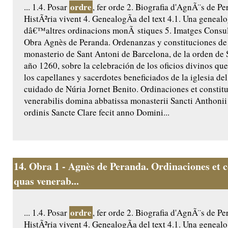
ordre
... 1.4. Posar
, fer orde 2. Biografia d'AgnÃ¨s de Pe
HistÃ²ria vivent 4. GenealogÃ­a del text 4.1. Una genealo
dâ€™altres ordinacions monÃ stiques 5. Imatges Consult
Obra Agnès de Peranda. Ordenanzas y constituciones de 
monasterio de Sant Antoni de Barcelona, de la orden de S
año 1260, sobre la celebración de los oficios divinos que
los capellanes y sacerdotes beneficiados de la iglesia de
cuidado de Núria Jornet Benito. Ordinaciones et constit
venerabilis domina abbatissa monasterii Sancti Anthoni
ordinis Sancte Clare fecit anno Domini...
14.
Obra 1 - Agnès de Peranda. Ordinaciones et c
quas venerab...
ordre
... 1.4. Posar
, fer orde 2. Biografia d'AgnÃ¨s de Pe
HistÃ²ria vivent 4. GenealogÃ­a del text 4.1. Una genealo