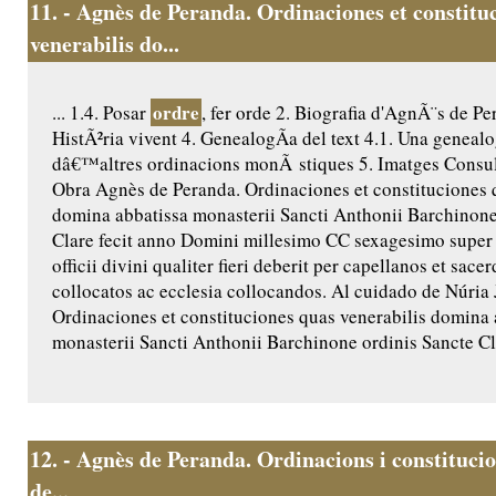
11.
- Agnès de Peranda. Ordinaciones et constitu
venerabilis do...
ordre
... 1.4. Posar
, fer orde 2. Biografia d'AgnÃ¨s de Pe
HistÃ²ria vivent 4. GenealogÃ­a del text 4.1. Una genealo
dâ€™altres ordinacions monÃ stiques 5. Imatges Consult
Obra Agnès de Peranda. Ordinaciones et constituciones 
domina abbatissa monasterii Sancti Anthonii Barchinone
Clare fecit anno Domini millesimo CC sexagesimo super
officii divini qualiter fieri deberit per capellanos et sac
collocatos ac ecclesia collocandos. Al cuidado de Núria 
Ordinaciones et constituciones quas venerabilis domina 
monasterii Sancti Anthonii Barchinone ordinis Sancte Cla
12.
- Agnès de Peranda. Ordinacions i constitucio
de...