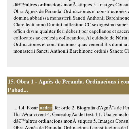
dâ€™altres ordinacions monÃ stiques 5. Imatges Consult
Obra Agnès de Peranda. Ordinaciones et constituciones 
domina abbatissa monasterii Sancti Anthonii Barchinone
Clare fecit anno Domini millesimo CC sexagesimo super
officii divini qualiter fieri deberit per capellanos et sac
collocatos ac ecclesia collocandos. Al cuidado de Núria 
Ordinaciones et constituciones quas venerabilis domina 
monasterii Sancti Anthonii Barchinone ordinis Sancte Cla
15.
Obra 1 - Agnès de Peranda. Ordinacions i con
l’abad...
ordre
... 1.4. Posar
, fer orde 2. Biografia d'AgnÃ¨s de Pe
HistÃ²ria vivent 4. GenealogÃ­a del text 4.1. Una genealo
dâ€™altres ordinacions monÃ stiques 5. Imatges Consult
Obra Agnès de Peranda. Ordinacions i constitucions de l