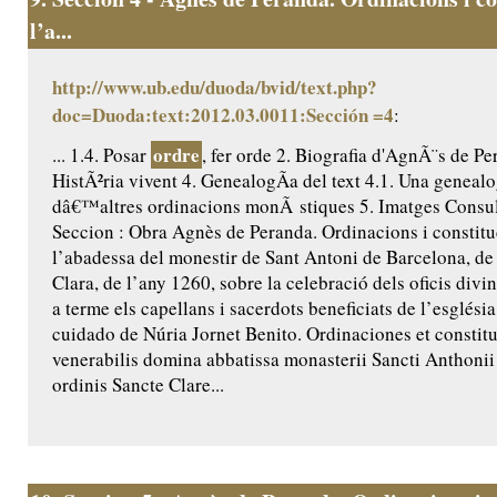
l’a...
http://www.ub.edu/duoda/bvid/text.php?
doc=Duoda:text:2012.03.0011:Sección =4
:
ordre
... 1.4. Posar
, fer orde 2. Biografia d'AgnÃ¨s de Pe
HistÃ²ria vivent 4. GenealogÃ­a del text 4.1. Una genealo
dâ€™altres ordinacions monÃ stiques 5. Imatges Consult
Seccion : Obra Agnès de Peranda. Ordinacions i constitu
l’abadessa del monestir de Sant Antoni de Barcelona, de 
Clara, de l’any 1260, sobre la celebració dels oficis divi
a terme els capellans i sacerdots beneficiats de l’església
cuidado de Núria Jornet Benito. Ordinaciones et constit
venerabilis domina abbatissa monasterii Sancti Anthoni
ordinis Sancte Clare...