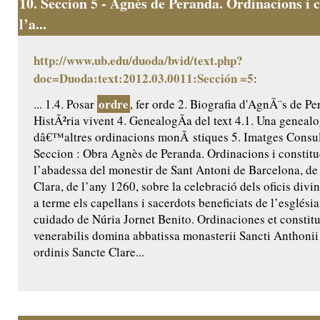
10.
Seccion 5 - Agnès de Peranda. Ordinacions i c
l’a...
http://www.ub.edu/duoda/bvid/text.php?
doc=Duoda:text:2012.03.0011:Sección =5
:
ordre
... 1.4. Posar
, fer orde 2. Biografia d'AgnÃ¨s de Pe
HistÃ²ria vivent 4. GenealogÃ­a del text 4.1. Una genealo
dâ€™altres ordinacions monÃ stiques 5. Imatges Consult
Seccion : Obra Agnès de Peranda. Ordinacions i constitu
l’abadessa del monestir de Sant Antoni de Barcelona, de 
Clara, de l’any 1260, sobre la celebració dels oficis divi
a terme els capellans i sacerdots beneficiats de l’església
cuidado de Núria Jornet Benito. Ordinaciones et constit
venerabilis domina abbatissa monasterii Sancti Anthoni
ordinis Sancte Clare...