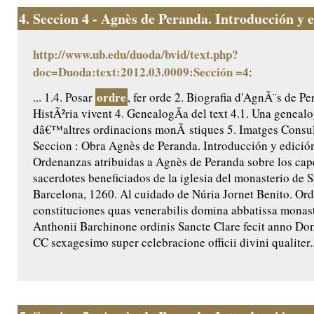
4.
Seccion 4 - Agnès de Peranda. Introducción y ed
http://www.ub.edu/duoda/bvid/text.php?
doc=Duoda:text:2012.03.0009:Sección =4
:
ordre
... 1.4. Posar
, fer orde 2. Biografia d'AgnÃ¨s de Pe
HistÃ²ria vivent 4. GenealogÃ­a del text 4.1. Una genealo
dâ€™altres ordinacions monÃ stiques 5. Imatges Consult
Seccion : Obra Agnès de Peranda. Introducción y edición 
Ordenanzas atribuidas a Agnès de Peranda sobre los cap
sacerdotes beneficiados de la iglesia del monasterio de 
Barcelona, 1260. Al cuidado de Núria Jornet Benito. Ord
constituciones quas venerabilis domina abbatissa monast
Anthonii Barchinone ordinis Sancte Clare fecit anno Do
CC sexagesimo super celebracione officii divini qualiter..