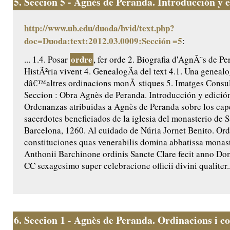
5.
Seccion 5 - Agnès de Peranda. Introducción y ed
http://www.ub.edu/duoda/bvid/text.php?
doc=Duoda:text:2012.03.0009:Sección =5
:
ordre
... 1.4. Posar
, fer orde 2. Biografia d'AgnÃ¨s de Pe
HistÃ²ria vivent 4. GenealogÃ­a del text 4.1. Una genealo
dâ€™altres ordinacions monÃ stiques 5. Imatges Consult
Seccion : Obra Agnès de Peranda. Introducción y edición 
Ordenanzas atribuidas a Agnès de Peranda sobre los cap
sacerdotes beneficiados de la iglesia del monasterio de 
Barcelona, 1260. Al cuidado de Núria Jornet Benito. Ord
constituciones quas venerabilis domina abbatissa monast
Anthonii Barchinone ordinis Sancte Clare fecit anno Do
CC sexagesimo super celebracione officii divini qualiter..
6.
Seccion 1 - Agnès de Peranda. Ordinacions i co