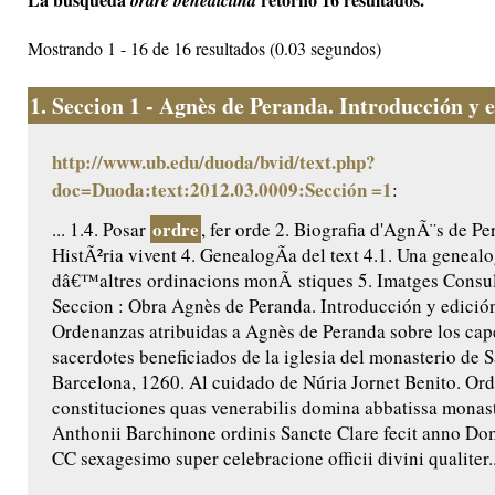
ordre benedictina
Mostrando 1 - 16 de 16 resultados (0.03 segundos)
1.
Seccion 1 - Agnès de Peranda. Introducción y ed
http://www.ub.edu/duoda/bvid/text.php?
doc=Duoda:text:2012.03.0009:Sección =1
:
ordre
... 1.4. Posar
, fer orde 2. Biografia d'AgnÃ¨s de Pe
HistÃ²ria vivent 4. GenealogÃ­a del text 4.1. Una genealo
dâ€™altres ordinacions monÃ stiques 5. Imatges Consult
Seccion : Obra Agnès de Peranda. Introducción y edición 
Ordenanzas atribuidas a Agnès de Peranda sobre los cap
sacerdotes beneficiados de la iglesia del monasterio de 
Barcelona, 1260. Al cuidado de Núria Jornet Benito. Ord
constituciones quas venerabilis domina abbatissa monast
Anthonii Barchinone ordinis Sancte Clare fecit anno Do
CC sexagesimo super celebracione officii divini qualiter..