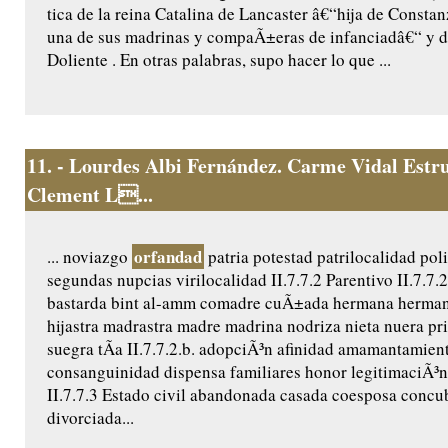
tica de la reina Catalina de Lancaster â€“hija de Constanz
una de sus madrinas y compaÃ±eras de infanciadâ€“ y de
Doliente . En otras palabras, supo hacer lo que ...
11.
- Lourdes Albi Fernández. Carme Vidal Estru
Clement L...
orfandad
... noviazgo
patria potestad patrilocalidad po
segundas nupcias virilocalidad II.7.7.2 Parentivo II.7.7.2
bastarda bint al-amm comadre cuÃ±ada hermana hermana
hijastra madrastra madre madrina nodriza nieta nuera pr
suegra tÃ­a II.7.7.2.b. adopciÃ³n afinidad amamantamien
consanguinidad dispensa familiares honor legitimaciÃ³n
II.7.7.3 Estado civil abandonada casada coesposa conc
divorciada...