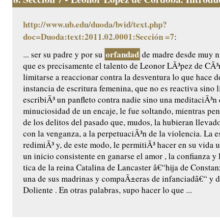
http://www.ub.edu/duoda/bvid/text.php?
doc=Duoda:text:2011.02.0001:Sección =7
:
orfandad
... ser su padre y por su
de madre desde muy n
que es precisamente el talento de Leonor LÃ³pez de CÃ³
limitarse a reaccionar contra la desventura lo que hace d
instancia de escritura femenina, que no es reactiva sino l
escribiÃ³ un panfleto contra nadie sino una meditaciÃ³n 
minuciosidad de un encaje, le fue soltando, mientras pen
de los delitos del pasado que, mudos, la hubieran llevado
con la venganza, a la perpetuaciÃ³n de la violencia. La es
redimiÃ³ y, de este modo, le permitiÃ³ hacer en su vida u
un inicio consistente en ganarse el amor , la confianza y
tica de la reina Catalina de Lancaster â€“hija de Constanz
una de sus madrinas y compaÃ±eras de infanciadâ€“ y de
Doliente . En otras palabras, supo hacer lo que ...