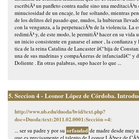
escribiÃ³ un panfleto contra nadie sino una meditaciÃ³n 
minuciosidad de un encaje, le fue soltando, mientras pen
de los delitos del pasado que, mudos, la hubieran llevado
con la venganza, a la perpetuaciÃ³n de la violencia. La es
redimiÃ³ y, de este modo, le permitiÃ³ hacer en su vida u
un inicio consistente en ganarse el amor , la confianza y
tica de la reina Catalina de Lancaster â€“hija de Constanz
una de sus madrinas y compaÃ±eras de infanciadâ€“ y de
Doliente . En otras palabras, supo hacer lo que ...
5.
Seccion 4 - Leonor López de Córdoba. Introduc
http://www.ub.edu/duoda/bvid/text.php?
doc=Duoda:text:2011.02.0001:Sección =4
:
orfandad
... ser su padre y por su
de madre desde muy n
que es precisamente el talento de Leonor LÃ³pez de CÃ³