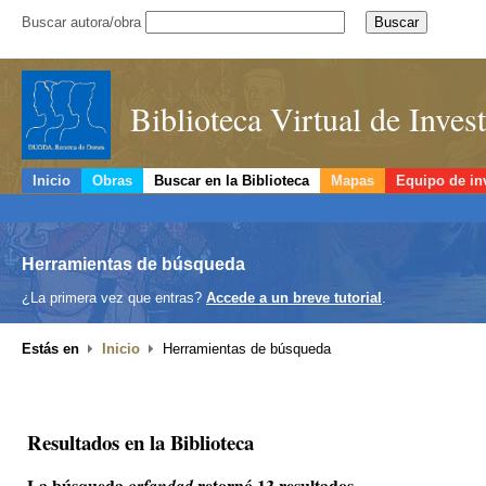
Buscar autora/obra
Biblioteca Virtual de Inve
Inicio
Obras
Buscar en la Biblioteca
Mapas
Equipo de in
Herramientas de búsqueda
¿La primera vez que entras?
Accede a un breve tutorial
.
Estás en
Inicio
Herramientas de búsqueda
Resultados en la Biblioteca
La búsqueda
retornó 13 resultados.