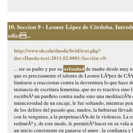
10.
Seccion 9 - Leonor López de Córdoba. Introd
edici...
http://www.ub.edu/duoda/bvid/text.php?
doc=Duoda:text:2011.02.0001:Sección =9
:
orfandad
... ser su padre y por su
de madre desde muy n
que es precisamente el talento de Leonor LÃ³pez de CÃ³
limitarse a reaccionar contra la desventura lo que hace d
instancia de escritura femenina, que no es reactiva sino l
escribiÃ³ un panfleto contra nadie sino una meditaciÃ³n 
minuciosidad de un encaje, le fue soltando, mientras pen
de los delitos del pasado que, mudos, la hubieran llevado
con la venganza, a la perpetuaciÃ³n de la violencia. La es
redimiÃ³ y, de este modo, le permitiÃ³ hacer en su vida u
un inicio consistente en ganarse el amor , la confianza y