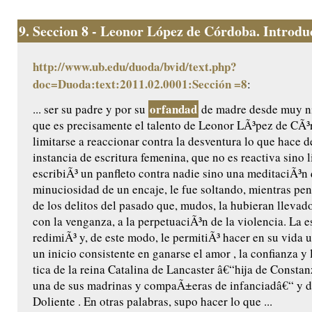
9.
Seccion 8 - Leonor López de Córdoba. Introduc
http://www.ub.edu/duoda/bvid/text.php?
doc=Duoda:text:2011.02.0001:Sección =8
:
orfandad
... ser su padre y por su
de madre desde muy n
que es precisamente el talento de Leonor LÃ³pez de CÃ³
limitarse a reaccionar contra la desventura lo que hace d
instancia de escritura femenina, que no es reactiva sino l
escribiÃ³ un panfleto contra nadie sino una meditaciÃ³n 
minuciosidad de un encaje, le fue soltando, mientras pen
de los delitos del pasado que, mudos, la hubieran llevado
con la venganza, a la perpetuaciÃ³n de la violencia. La es
redimiÃ³ y, de este modo, le permitiÃ³ hacer en su vida u
un inicio consistente en ganarse el amor , la confianza y
tica de la reina Catalina de Lancaster â€“hija de Constanz
una de sus madrinas y compaÃ±eras de infanciadâ€“ y de
Doliente . En otras palabras, supo hacer lo que ...