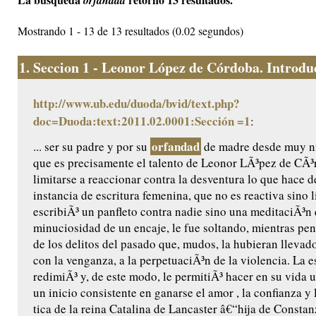
orfandad
Mostrando 1 - 13 de 13 resultados (0.02 segundos)
1.
Seccion 1 - Leonor López de Córdoba. Introduc
http://www.ub.edu/duoda/bvid/text.php?
doc=Duoda:text:2011.02.0001:Sección =1
:
orfandad
... ser su padre y por su
de madre desde muy n
que es precisamente el talento de Leonor LÃ³pez de CÃ³
limitarse a reaccionar contra la desventura lo que hace d
instancia de escritura femenina, que no es reactiva sino l
escribiÃ³ un panfleto contra nadie sino una meditaciÃ³n 
minuciosidad de un encaje, le fue soltando, mientras pen
de los delitos del pasado que, mudos, la hubieran llevado
con la venganza, a la perpetuaciÃ³n de la violencia. La es
redimiÃ³ y, de este modo, le permitiÃ³ hacer en su vida u
un inicio consistente en ganarse el amor , la confianza y
tica de la reina Catalina de Lancaster â€“hija de Constanz