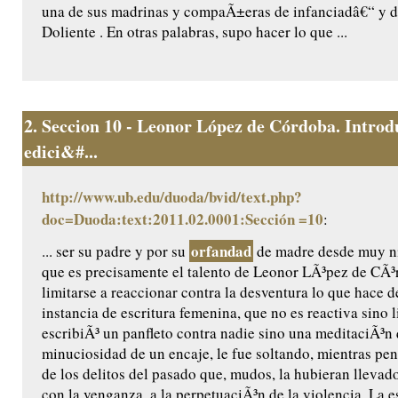
una de sus madrinas y compaÃ±eras de infanciadâ€“ y de
Doliente . En otras palabras, supo hacer lo que ...
2.
Seccion 10 - Leonor López de Córdoba. Introd
edici&#...
http://www.ub.edu/duoda/bvid/text.php?
doc=Duoda:text:2011.02.0001:Sección =10
:
orfandad
... ser su padre y por su
de madre desde muy n
que es precisamente el talento de Leonor LÃ³pez de CÃ³
limitarse a reaccionar contra la desventura lo que hace d
instancia de escritura femenina, que no es reactiva sino l
escribiÃ³ un panfleto contra nadie sino una meditaciÃ³n 
minuciosidad de un encaje, le fue soltando, mientras pen
de los delitos del pasado que, mudos, la hubieran llevado
con la venganza, a la perpetuaciÃ³n de la violencia. La es