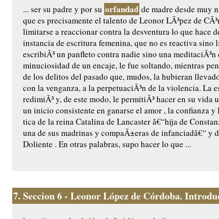
orfandad
... ser su padre y por su
de madre desde muy n
que es precisamente el talento de Leonor LÃ³pez de CÃ³
limitarse a reaccionar contra la desventura lo que hace d
instancia de escritura femenina, que no es reactiva sino l
escribiÃ³ un panfleto contra nadie sino una meditaciÃ³n 
minuciosidad de un encaje, le fue soltando, mientras pen
de los delitos del pasado que, mudos, la hubieran llevado
con la venganza, a la perpetuaciÃ³n de la violencia. La es
redimiÃ³ y, de este modo, le permitiÃ³ hacer en su vida u
un inicio consistente en ganarse el amor , la confianza y
tica de la reina Catalina de Lancaster â€“hija de Constanz
una de sus madrinas y compaÃ±eras de infanciadâ€“ y de
Doliente . En otras palabras, supo hacer lo que ...
7.
Seccion 6 - Leonor López de Córdoba. Introduc