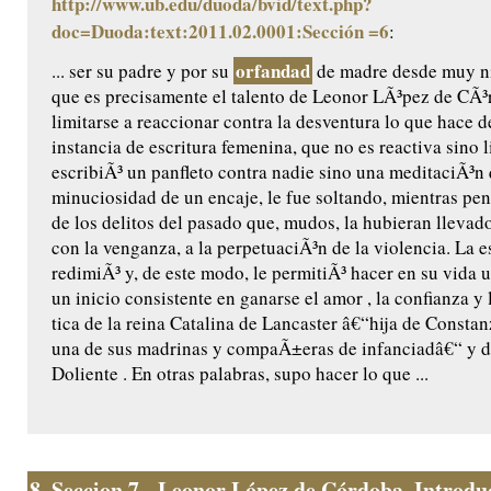
http://www.ub.edu/duoda/bvid/text.php?
doc=Duoda:text:2011.02.0001:Sección =6
:
orfandad
... ser su padre y por su
de madre desde muy n
que es precisamente el talento de Leonor LÃ³pez de CÃ³
limitarse a reaccionar contra la desventura lo que hace d
instancia de escritura femenina, que no es reactiva sino l
escribiÃ³ un panfleto contra nadie sino una meditaciÃ³n 
minuciosidad de un encaje, le fue soltando, mientras pen
de los delitos del pasado que, mudos, la hubieran llevado
con la venganza, a la perpetuaciÃ³n de la violencia. La es
redimiÃ³ y, de este modo, le permitiÃ³ hacer en su vida u
un inicio consistente en ganarse el amor , la confianza y
tica de la reina Catalina de Lancaster â€“hija de Constanz
una de sus madrinas y compaÃ±eras de infanciadâ€“ y de
Doliente . En otras palabras, supo hacer lo que ...
8.
Seccion 7 - Leonor López de Córdoba. Introduc