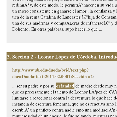
redimiÃ³ y, de este modo, le permitiÃ³ hacer en su vida u
un inicio consistente en ganarse el amor , la confianza y
tica de la reina Catalina de Lancaster â€“hija de Constanz
una de sus madrinas y compaÃ±eras de infanciadâ€“ y de
Doliente . En otras palabras, supo hacer lo que ...
3.
Seccion 2 - Leonor López de Córdoba. Introduc
http://www.ub.edu/duoda/bvid/text.php?
doc=Duoda:text:2011.02.0001:Sección =2
:
orfandad
... ser su padre y por su
de madre desde muy n
que es precisamente el talento de Leonor LÃ³pez de CÃ³
limitarse a reaccionar contra la desventura lo que hace d
instancia de escritura femenina, que no es reactiva sino l
escribiÃ³ un panfleto contra nadie sino una meditaciÃ³n 
minuciosidad de un encaje, le fue soltando, mientras pen