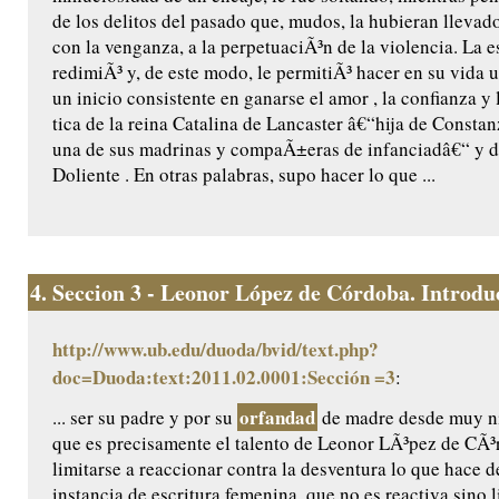
de los delitos del pasado que, mudos, la hubieran llevado
con la venganza, a la perpetuaciÃ³n de la violencia. La es
redimiÃ³ y, de este modo, le permitiÃ³ hacer en su vida u
un inicio consistente en ganarse el amor , la confianza y
tica de la reina Catalina de Lancaster â€“hija de Constanz
una de sus madrinas y compaÃ±eras de infanciadâ€“ y de
Doliente . En otras palabras, supo hacer lo que ...
4.
Seccion 3 - Leonor López de Córdoba. Introduc
http://www.ub.edu/duoda/bvid/text.php?
doc=Duoda:text:2011.02.0001:Sección =3
:
orfandad
... ser su padre y por su
de madre desde muy n
que es precisamente el talento de Leonor LÃ³pez de CÃ³
limitarse a reaccionar contra la desventura lo que hace d
instancia de escritura femenina, que no es reactiva sino l