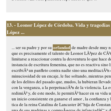
13.
- Leonor López de Córdoba. Vida y tragedias
López ...
orfandad
... ser su padre y por su
de madre desde muy n
que es precisamente el talento de Leonor LÃ³pez de CÃ³
limitarse a reaccionar contra la desventura lo que hace d
instancia de escritura femenina, que no es reactiva sino l
escribiÃ³ un panfleto contra nadie sino una meditaciÃ³n 
minuciosidad de un encaje, le fue soltando, mientras pen
de los delitos del pasado que, mudos, la hubieran llevado
con la venganza, a la perpetuaciÃ³n de la violencia. La es
redimiÃ³ y, de este modo, le permitiÃ³ hacer en su vida u
un inicio consistente en ganarse el amor , la confianza y
tica de la reina Catalina de Lancaster â€“hija de Constanz
una de sus madrinas y compaÃ±eras de infanciadâ€“ y de