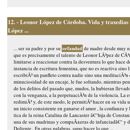
12.
- Leonor López de Córdoba. Vida y traxedias
López ...
orfandad
... ser su padre y por su
de madre desde muy n
que es precisamente el talento de Leonor LÃ³pez de CÃ³
limitarse a reaccionar contra la desventura lo que hace d
instancia de escritura femenina, que no es reactiva sino l
escribiÃ³ un panfleto contra nadie sino una meditaciÃ³n 
minuciosidad de un encaje, le fue soltando, mientras pen
de los delitos del pasado que, mudos, la hubieran llevado
con la venganza, a la perpetuaciÃ³n de la violencia. La es
redimiÃ³ y, de este modo, le permitiÃ³ hacer en su vida u
un inicio consistente en ganarse el amor , la confianza y
tica de la reina Catalina de Lancaster â€“hija de Constanz
una de sus madrinas y compaÃ±eras de infanciadâ€“ y de
Doliente . En otras palabras, supo hacer lo que ...