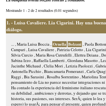
ornella bolzani
Mostrando 1 - 2 de 2 resultados (0.01 segundos)
1.
- Luisa Cavaliere. Lia Cigarini. Hay una buena
diálogo.
Ornella
Bolzani
... , Maria Luisa Boccia ,
, Paola Botton
Campari , Luisa Cavaliere , Patrizia Celotto , Lia Cigarin
Silvia Curcio , Maria Rosa Cutrufelli , Elettra Deiana , Do
Sabina Izzo , Raffaella Lamberti , Giordana Masotto , Le
Jacinthe Michaud , Clelia Mori , Letizia Paolozzi , Gabrie
Antonella Picchio , Biancamaria Pomeranzi , Carla Quagl
Raggi , Bia Sarasini , Rosalba Sorrentino , Mariolina Ten
pensamiento de Lia no parece necesitar integraciones ni
Ha contado la experiencia del feminismo italiano rescat
su debilidad , ambiciones y derrotas, y dejando que se t
historia, sus pasiones, sus intereses. SerÃ¡ quien lo lea 
espero) lo usarÃ¡ para pensar el presente, quien profund