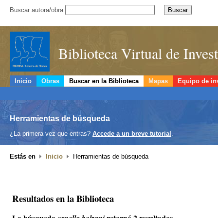
Buscar autora/obra
Biblioteca Virtual de Inve
Inicio
Obras
Buscar en la Biblioteca
Mapas
Equipo de in
Herramientas de búsqueda
¿La primera vez que entras?
Accede a un breve tutorial
.
Estás en
Inicio
Herramientas de búsqueda
Resultados en la Biblioteca
La búsqueda
retornó 2 resultados.