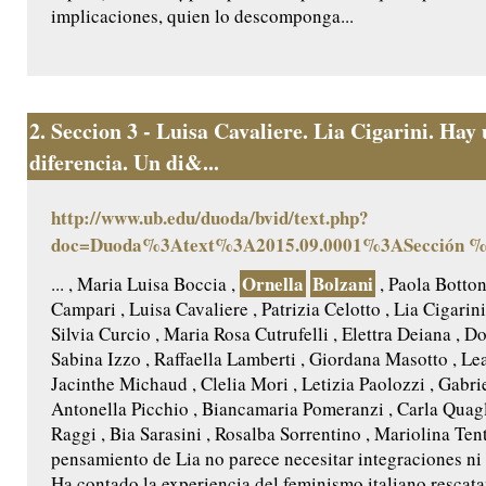
implicaciones, quien lo descomponga...
2.
Seccion 3 - Luisa Cavaliere. Lia Cigarini. Hay
diferencia. Un di&...
http://www.ub.edu/duoda/bvid/text.php?
doc=Duoda%3Atext%3A2015.09.0001%3ASección 
Ornella
Bolzani
... , Maria Luisa Boccia ,
, Paola Botton
Campari , Luisa Cavaliere , Patrizia Celotto , Lia Cigarin
Silvia Curcio , Maria Rosa Cutrufelli , Elettra Deiana , Do
Sabina Izzo , Raffaella Lamberti , Giordana Masotto , Le
Jacinthe Michaud , Clelia Mori , Letizia Paolozzi , Gabrie
Antonella Picchio , Biancamaria Pomeranzi , Carla Quagl
Raggi , Bia Sarasini , Rosalba Sorrentino , Mariolina Ten
pensamiento de Lia no parece necesitar integraciones ni
Ha contado la experiencia del feminismo italiano rescat