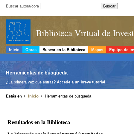
Buscar autora/obra
Biblioteca Virtual de Inve
Inicio
Obras
Buscar en la Biblioteca
Mapas
Equipo de in
Herramientas de búsqueda
¿La primera vez que entras?
Accede a un breve tutorial
.
Estás en
Inicio
Herramientas de búsqueda
Resultados en la Biblioteca
La búsqueda
retornó 2 resultados.