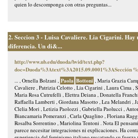
quien lo descomponga con otras preguntas...
2.
Seccion 3 - Luisa Cavaliere. Lia Cigarini. Hay
diferencia. Un di&...
http://www.ub.edu/duoda/bvid/text.php?
doc=Duoda%3Atext%3A2015.09.0001%3ASección 
Paola
Bottoni
... , Ornella Bolzani ,
, Maria Grazia Camp
Cavaliere , Patrizia Celotto , Lia Cigarini , Laura Cima , S
Maria Rosa Cutrufelli , Elettra Deiana , Donatella Franchi
Raffaella Lamberti , Giordana Masotto , Lea Melandri , 
Clelia Mori , Letizia Paolozzi , Gabriella Paolucci , Anto
Biancamaria Pomeranzi , Carla Quaglino , Floriana Raggi 
Rosalba Sorrentino , Mariolina Tentoni . Nota El pensam
parece necesitar integraciones ni explicaciones. Ha cont
experiencia del feminismo italiano rescatando su fuerza y