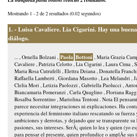
paola bottoni
Mostrando 1 - 2 de 2 resultados (0.02 segundos)
1.
- Luisa Cavaliere. Lia Cigarini. Hay una buena
diálogo.
Paola
Bottoni
... , Ornella Bolzani ,
, Maria Grazia Camp
Cavaliere , Patrizia Celotto , Lia Cigarini , Laura Cima , S
Maria Rosa Cutrufelli , Elettra Deiana , Donatella Franchi
Raffaella Lamberti , Giordana Masotto , Lea Melandri , 
Clelia Mori , Letizia Paolozzi , Gabriella Paolucci , Anto
Biancamaria Pomeranzi , Carla Quaglino , Floriana Raggi 
Rosalba Sorrentino , Mariolina Tentoni . Nota El pensam
parece necesitar integraciones ni explicaciones. Ha cont
experiencia del feminismo italiano rescatando su fuerza y
ambiciones y derrotas, y dejando que se transparente su h
pasiones, sus intereses. SerÃ¡ quien lo lea y quien (yo e
para pensar el presente, quien profundice o amplÃ­e sus 