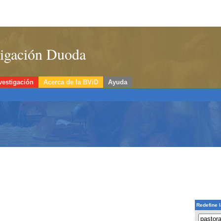
stigación Duoda
vestigación
Acerca de la BViD
Ayuda
Redefine 