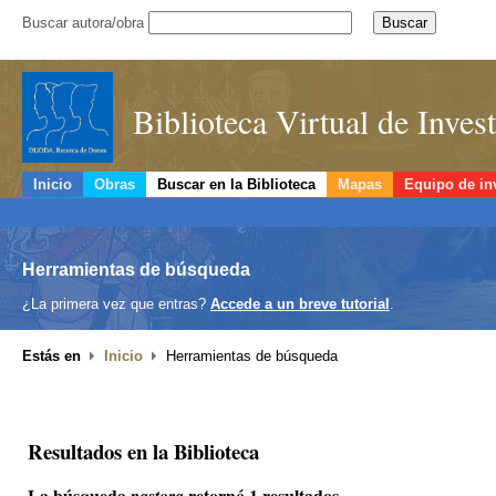
Buscar autora/obra
Biblioteca Virtual de Inve
Inicio
Obras
Buscar en la Biblioteca
Mapas
Equipo de in
Herramientas de búsqueda
¿La primera vez que entras?
Accede a un breve tutorial
.
Estás en
Inicio
Herramientas de búsqueda
Resultados en la Biblioteca
La búsqueda
retornó 1 resultados.