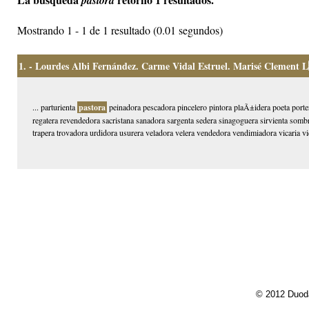
pastora
Mostrando 1 - 1 de 1 resultado (0.01 segundos)
1.
- Lourdes Albi Fernández. Carme Vidal Estruel. Marisé Clement L
... parturienta
pastora
peinadora pescadora pincelero pintora plaÃ±idera poeta portera
regatera revendedora sacristana sanadora sargenta sedera sinagoguera sirvienta sombre
trapera trovadora urdidora usurera veladora velera vendedora vendimiadora vicaria vidr
© 2012 Duoda