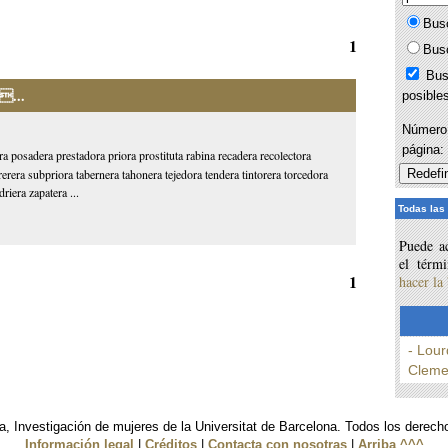
Bus
1
Bus
Bus
...
posible
Número 
página
 posadera prestadora priora prostituta rabina recadera recolectora
rera subpriora tabernera tahonera tejedora tendera tintorera torcedora
iera zapatera ...
Todas las
Puede ac
el térm
1
hacer la
- Lour
Cleme
, Investigación de mujeres de la Universitat de Barcelona. Todos los derech
Información legal
|
Créditos
|
Contacta con nosotras
|
Arriba ^^^