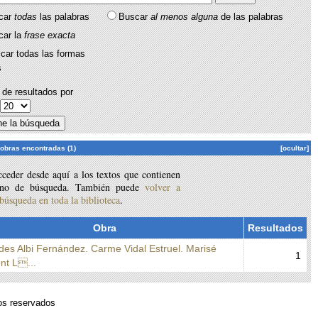
car
todas
las palabras
Buscar
al menos alguna
de las palabras
car la
frase exacta
car todas las formas
s
de resultados por
:
 obras encontradas (1)
[ocultar]
ceder desde aquí a los textos que contienen
ino de búsqueda. También puede
volver a
 búsqueda en toda la biblioteca
.
Obra
Resultados
des Albi Fernández. Carme Vidal Estruel. Marisé
1
nt L...
os reservados