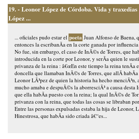
19.
- Leonor López de Córdoba. Vida y traxedias
López ...
poeta
... oficiales pudo estar el
Juan Alfonso de Baena, q
entonces la escribanÃ­a en la corte ganada por influenci
No fue, sin embargo, el caso de InÃ©s de Torres, que ha
introducida en la corte por Leonor, y serÃ­a quien le susti
privanza de la reina : â€œEn este tiempo la reina tenÃ­a 
doncella que llamaban InÃ©s de Torres, que allÃ­ habÃ­
Leonor LÃ³pez de quien la historia ha hecho menciÃ³n, a
mucho amaba e despuÃ©s la aborresciÃ³ a causa desta 
que ella habÃ­a puesto con la reina; la qual InÃ©s de To
privanza con la reina, que todas las cosas se libraban po
Entre las personas expulsadas estaba la hija de Leonor,
Hinestrosa, que habÃ­a sido criada â€“es...