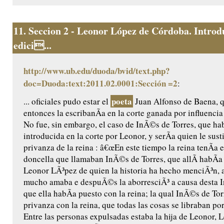
11.
Seccion 2 - Leonor López de Córdoba. Introd
edici...
http://www.ub.edu/duoda/bvid/text.php?
doc=Duoda:text:2011.02.0001:Sección =2
:
poeta
... oficiales pudo estar el
Juan Alfonso de Baena, q
entonces la escribanÃ­a en la corte ganada por influenci
No fue, sin embargo, el caso de InÃ©s de Torres, que ha
introducida en la corte por Leonor, y serÃ­a quien le susti
privanza de la reina : â€œEn este tiempo la reina tenÃ­a 
doncella que llamaban InÃ©s de Torres, que allÃ­ habÃ­
Leonor LÃ³pez de quien la historia ha hecho menciÃ³n, a
mucho amaba e despuÃ©s la aborresciÃ³ a causa desta 
que ella habÃ­a puesto con la reina; la qual InÃ©s de To
privanza con la reina, que todas las cosas se libraban po
Entre las personas expulsadas estaba la hija de Leonor,