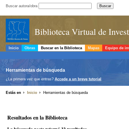
Buscar autora/obra
Biblioteca Virtual de Inve
Inicio
Obras
Buscar en la Biblioteca
Mapas
Equipo de in
Herramientas de búsqueda
¿La primera vez que entras?
Accede a un breve tutorial
.
Estás en
Inicio
Herramientas de búsqueda
Resultados en la Biblioteca
La búsqueda
retornó 32 resultados.