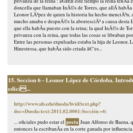
privanza de la reina : â€œEn este tiempo la reina tenÃ­a 
doncella que llamaban InÃ©s de Torres, que allÃ­ habÃ­
Leonor LÃ³pez de quien la historia ha hecho menciÃ³n, a
mucho amaba e despuÃ©s la aborresciÃ³ a causa desta 
que ella habÃ­a puesto con la reina; la qual InÃ©s de To
privanza con la reina, que todas las cosas se libraban po
Entre las personas expulsadas estaba la hija de Leonor,
Hinestrosa, que habÃ­a sido criada â€“es...
15.
Seccion 6 - Leonor López de Córdoba. Introd
edici...
http://www.ub.edu/duoda/bvid/text.php?
doc=Duoda:text:2011.02.0001:Sección =6
:
poeta
... oficiales pudo estar el
Juan Alfonso de Baena, q
entonces la escribanÃ­a en la corte ganada por influenci