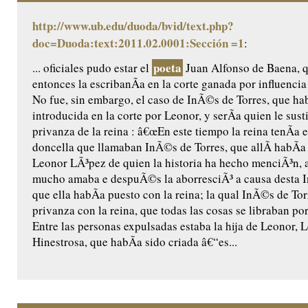
http://www.ub.edu/duoda/bvid/text.php?
doc=Duoda:text:2011.02.0001:Sección =1
:
poeta
... oficiales pudo estar el
Juan Alfonso de Baena, q
entonces la escribanÃ­a en la corte ganada por influenci
No fue, sin embargo, el caso de InÃ©s de Torres, que ha
introducida en la corte por Leonor, y serÃ­a quien le susti
privanza de la reina : â€œEn este tiempo la reina tenÃ­a 
doncella que llamaban InÃ©s de Torres, que allÃ­ habÃ­
Leonor LÃ³pez de quien la historia ha hecho menciÃ³n, a
mucho amaba e despuÃ©s la aborresciÃ³ a causa desta 
que ella habÃ­a puesto con la reina; la qual InÃ©s de To
privanza con la reina, que todas las cosas se libraban po
Entre las personas expulsadas estaba la hija de Leonor,
Hinestrosa, que habÃ­a sido criada â€“es...