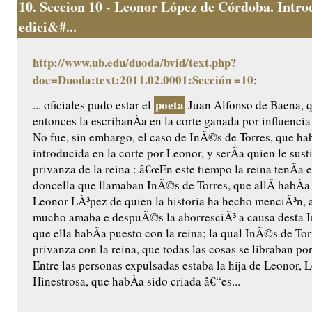
10.
Seccion 10 - Leonor López de Córdoba. Intro
edici&#...
http://www.ub.edu/duoda/bvid/text.php?
doc=Duoda:text:2011.02.0001:Sección =10
:
poeta
... oficiales pudo estar el
Juan Alfonso de Baena, q
entonces la escribanÃ­a en la corte ganada por influenci
No fue, sin embargo, el caso de InÃ©s de Torres, que ha
introducida en la corte por Leonor, y serÃ­a quien le susti
privanza de la reina : â€œEn este tiempo la reina tenÃ­a 
doncella que llamaban InÃ©s de Torres, que allÃ­ habÃ­
Leonor LÃ³pez de quien la historia ha hecho menciÃ³n, a
mucho amaba e despuÃ©s la aborresciÃ³ a causa desta 
que ella habÃ­a puesto con la reina; la qual InÃ©s de To
privanza con la reina, que todas las cosas se libraban po
Entre las personas expulsadas estaba la hija de Leonor,
Hinestrosa, que habÃ­a sido criada â€“es...