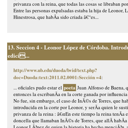
privanza con la reina, que todas las cosas se libraban po
Entre las personas expulsadas estaba la hija de Leonor,
Hinestrosa, que habÃ­a sido criada â€“es...
13.
Seccion 4 - Leonor López de Córdoba. Introd
edici...
http://www.ub.edu/duoda/bvid/text.php?
doc=Duoda:text:2011.02.0001:Sección =4
:
poeta
... oficiales pudo estar el
Juan Alfonso de Baena, q
entonces la escribanÃ­a en la corte ganada por influenci
No fue, sin embargo, el caso de InÃ©s de Torres, que ha
introducida en la corte por Leonor, y serÃ­a quien le susti
privanza de la reina : â€œEn este tiempo la reina tenÃ­a 
doncella que llamaban InÃ©s de Torres, que allÃ­ habÃ­
Leonor LÃ³pez de quien la historia ha hecho menciÃ³n, a