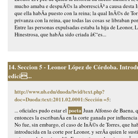
mucho amaba e despuÃ©s la aborresciÃ³ a causa desta 
que ella habÃ­a puesto con la reina; la qual InÃ©s de To
privanza con la reina, que todas las cosas se libraban po
Entre las personas expulsadas estaba la hija de Leonor,
Hinestrosa, que habÃ­a sido criada â€“es...
14.
Seccion 5 - Leonor López de Córdoba. Introd
edici...
http://www.ub.edu/duoda/bvid/text.php?
doc=Duoda:text:2011.02.0001:Sección =5
:
poeta
... oficiales pudo estar el
Juan Alfonso de Baena, q
entonces la escribanÃ­a en la corte ganada por influenci
No fue, sin embargo, el caso de InÃ©s de Torres, que ha
introducida en la corte por Leonor, y serÃ­a quien le susti