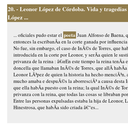
20.
- Leonor López de Córdoba. Vida y tragedias
López ...
poeta
... oficiales pudo estar el
Juan Alfonso de Baena, q
entonces la escribanÃ­a en la corte ganada por influenci
No fue, sin embargo, el caso de InÃ©s de Torres, que ha
introducida en la corte por Leonor, y serÃ­a quien le susti
privanza de la reina : â€œEn este tiempo la reina tenÃ­a 
doncella que llamaban InÃ©s de Torres, que allÃ­ habÃ­
Leonor LÃ³pez de quien la historia ha hecho menciÃ³n, a
mucho amaba e despuÃ©s la aborresciÃ³ a causa desta 
que ella habÃ­a puesto con la reina; la qual InÃ©s de To
privanza con la reina, que todas las cosas se libraban po
Entre las personas expulsadas estaba la hija de Leonor,
Hinestrosa, que habÃ­a sido criada â€“es...