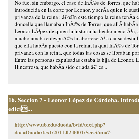
No fue, sin embargo, el caso de InÃ©s de Torres, que ha
introducida en la corte por Leonor, y serÃ­a quien le susti
privanza de la reina : â€œEn este tiempo la reina tenÃ­a 
doncella que llamaban InÃ©s de Torres, que allÃ­ habÃ­
Leonor LÃ³pez de quien la historia ha hecho menciÃ³n, a
mucho amaba e despuÃ©s la aborresciÃ³ a causa desta 
que ella habÃ­a puesto con la reina; la qual InÃ©s de To
privanza con la reina, que todas las cosas se libraban po
Entre las personas expulsadas estaba la hija de Leonor,
Hinestrosa, que habÃ­a sido criada â€“es...
16.
Seccion 7 - Leonor López de Córdoba. Introd
edici...
http://www.ub.edu/duoda/bvid/text.php?
doc=Duoda:text:2011.02.0001:Sección =7
: