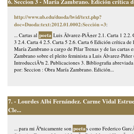
6.
Seccion 3 - María Zambrano. Edición crítica de 
http://www.ub.edu/duoda/bvid/text.php?
doc=Duoda:text:2012.01.0002:Sección =3
:
poeta
... Cartas al
Luis Ãlvarez-PiÃ±er 2.1. Carta 1 2.2. 
3 2.4. Carta 4 2.5. Carta 5 2.6. Carta 6 Edición crítica de 
María Zambrano a cargo de Pilar Trenas y de las cartas e
Zambrano sobre el pleito feminista a Luis Álvarez-Piñer
IntroducciÃ³n 2. Publicaciones 3. Bibliografia abreviada
por: Seccion : Obra María Zambrano. Edición...
7.
- Lourdes Albi Fernández. Carme Vidal Estrue
Cle...
poeta
... para mi Ãºnicamente son
s como Federico GarcÃ