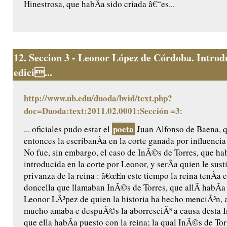
Hinestrosa, que habÃ­a sido criada â€“es...
12.
Seccion 3 - Leonor López de Córdoba. Introd
edici...
http://www.ub.edu/duoda/bvid/text.php?
doc=Duoda:text:2011.02.0001:Sección =3
:
poeta
... oficiales pudo estar el
Juan Alfonso de Baena, q
entonces la escribanÃ­a en la corte ganada por influenci
No fue, sin embargo, el caso de InÃ©s de Torres, que ha
introducida en la corte por Leonor, y serÃ­a quien le susti
privanza de la reina : â€œEn este tiempo la reina tenÃ­a 
doncella que llamaban InÃ©s de Torres, que allÃ­ habÃ­
Leonor LÃ³pez de quien la historia ha hecho menciÃ³n, a
mucho amaba e despuÃ©s la aborresciÃ³ a causa desta 
que ella habÃ­a puesto con la reina; la qual InÃ©s de To