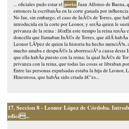
poeta
... oficiales pudo estar el
Juan Alfonso de Baena, q
entonces la escribanÃ­a en la corte ganada por influenci
No fue, sin embargo, el caso de InÃ©s de Torres, que ha
introducida en la corte por Leonor, y serÃ­a quien le susti
privanza de la reina : â€œEn este tiempo la reina tenÃ­a 
doncella que llamaban InÃ©s de Torres, que allÃ­ habÃ­
Leonor LÃ³pez de quien la historia ha hecho menciÃ³n, a
mucho amaba e despuÃ©s la aborresciÃ³ a causa desta 
que ella habÃ­a puesto con la reina; la qual InÃ©s de To
privanza con la reina, que todas las cosas se libraban po
Entre las personas expulsadas estaba la hija de Leonor,
Hinestrosa, que habÃ­a sido criada â€“es...
17.
Seccion 8 - Leonor López de Córdoba. Introd
edici...