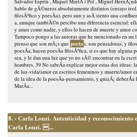
Salvador Espriu , Miquel MartÃ­ i Pol , Miguel HernÃ¡nd
hablo de gÃ©neros absolutamente distintos (ensayo teol
filosÃ³fico y poesÃ­a), pero aun y asÃ­ siento una conflu
a, aunque tambiÃ©n percibo una diferencia esencial: ell
y amor como nadie, y ellos lo hacen de muerte y amor c
Tampoco pongo a las autoras que he mencionado en un 
poeta
pienso que son mÃ¡s que
s, son pensadoras, y fil
poesÃ­a, hacen poesÃ­a filosÃ³fica, si es que hay alguna 
sea, y le dan una luz que yo no sÃ© encontrar en la escri
hombres. 39 No sabrÃ­a explicar mejor estas dos ideas: l
de luz-vida/amor en escritos femeninos y muerte/amor en
de la idea de la poesÃ­a-pensamiento, y quizÃ¡ deberÃ­a 
MarÃ­a...
8.
- Carla Lonzi. Autenticidad y reconocimiento e
Carla Lonzi. ...