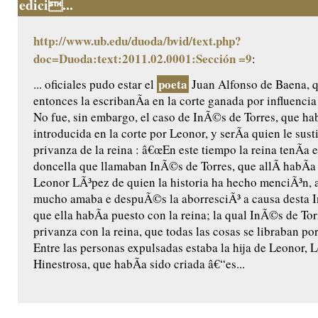
edici...
http://www.ub.edu/duoda/bvid/text.php?
doc=Duoda:text:2011.02.0001:Sección =9
:
poeta
... oficiales pudo estar el
Juan Alfonso de Baena, q
entonces la escribanÃ­a en la corte ganada por influenci
No fue, sin embargo, el caso de InÃ©s de Torres, que ha
introducida en la corte por Leonor, y serÃ­a quien le susti
privanza de la reina : â€œEn este tiempo la reina tenÃ­a 
doncella que llamaban InÃ©s de Torres, que allÃ­ habÃ­
Leonor LÃ³pez de quien la historia ha hecho menciÃ³n, a
mucho amaba e despuÃ©s la aborresciÃ³ a causa desta 
que ella habÃ­a puesto con la reina; la qual InÃ©s de To
privanza con la reina, que todas las cosas se libraban po
Entre las personas expulsadas estaba la hija de Leonor,
Hinestrosa, que habÃ­a sido criada â€“es...