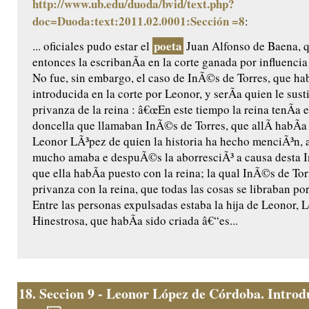
http://www.ub.edu/duoda/bvid/text.php?
doc=Duoda:text:2011.02.0001:Sección =8
:
poeta
... oficiales pudo estar el
Juan Alfonso de Baena, q
entonces la escribanÃ­a en la corte ganada por influenci
No fue, sin embargo, el caso de InÃ©s de Torres, que ha
introducida en la corte por Leonor, y serÃ­a quien le susti
privanza de la reina : â€œEn este tiempo la reina tenÃ­a 
doncella que llamaban InÃ©s de Torres, que allÃ­ habÃ­
Leonor LÃ³pez de quien la historia ha hecho menciÃ³n, a
mucho amaba e despuÃ©s la aborresciÃ³ a causa desta 
que ella habÃ­a puesto con la reina; la qual InÃ©s de To
privanza con la reina, que todas las cosas se libraban po
Entre las personas expulsadas estaba la hija de Leonor,
Hinestrosa, que habÃ­a sido criada â€“es...
18.
Seccion 9 - Leonor López de Córdoba. Introd