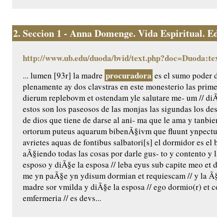
2.
Seccion 1 - Anna Domenge. Vida Espiritual. Edic
http://www.ub.edu/duoda/bvid/text.php?doc=Duoda:te
procuradora
... lumen [93r] la madre
es el sumo poder 
plenamente ay dos clavstras en este monesterio las prime
dierum replebovm et ostendam yle salutare me- um // diÃ
estos son los paseosos de las monjas las sigundas los de
de dios que tiene de darse al ani- ma que le ama y tanbie
ortorum puteus aquarum bibenÃ§ivm que fluunt ynpectu 
avrietes aquas de fontibus salbatori[s] el dormidor es e
aÃ§iendo todas las cosas por darle gus- to y contento y 
esposo y diÃ§e la esposa // leba eyus sub capite meo et d
me yn paÃ§e yn ydisum dormian et requiescam // y la Ã§
madre sor vmilda y diÃ§e la esposa // ego dormio(r) et cor
emfermeria // es devs...