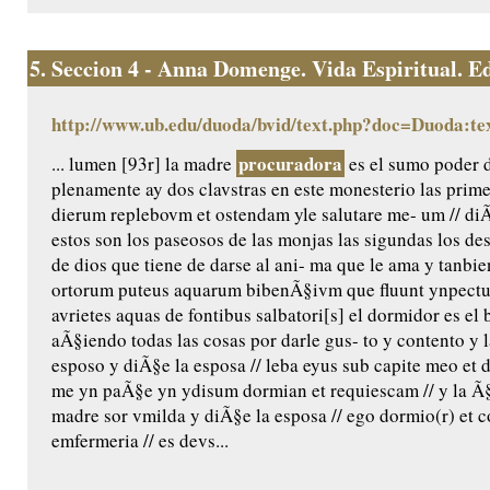
5.
Seccion 4 - Anna Domenge. Vida Espiritual. Edic
http://www.ub.edu/duoda/bvid/text.php?doc=Duoda:te
procuradora
... lumen [93r] la madre
es el sumo poder 
plenamente ay dos clavstras en este monesterio las prime
dierum replebovm et ostendam yle salutare me- um // diÃ
estos son los paseosos de las monjas las sigundas los de
de dios que tiene de darse al ani- ma que le ama y tanbie
ortorum puteus aquarum bibenÃ§ivm que fluunt ynpectu 
avrietes aquas de fontibus salbatori[s] el dormidor es e
aÃ§iendo todas las cosas por darle gus- to y contento y 
esposo y diÃ§e la esposa // leba eyus sub capite meo et d
me yn paÃ§e yn ydisum dormian et requiescam // y la Ã§
madre sor vmilda y diÃ§e la esposa // ego dormio(r) et cor
emfermeria // es devs...