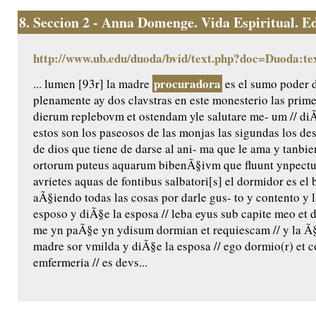
8.
Seccion 2 - Anna Domenge. Vida Espiritual. Edic
http://www.ub.edu/duoda/bvid/text.php?doc=Duoda:te
procuradora
... lumen [93r] la madre
es el sumo poder 
plenamente ay dos clavstras en este monesterio las prime
dierum replebovm et ostendam yle salutare me- um // diÃ
estos son los paseosos de las monjas las sigundas los de
de dios que tiene de darse al ani- ma que le ama y tanbie
ortorum puteus aquarum bibenÃ§ivm que fluunt ynpectu 
avrietes aquas de fontibus salbatori[s] el dormidor es e
aÃ§iendo todas las cosas por darle gus- to y contento y 
esposo y diÃ§e la esposa // leba eyus sub capite meo et d
me yn paÃ§e yn ydisum dormian et requiescam // y la Ã§
madre sor vmilda y diÃ§e la esposa // ego dormio(r) et cor
emfermeria // es devs...