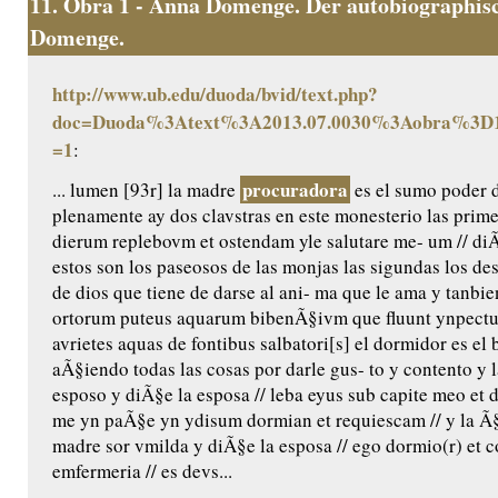
11.
Obra 1 - Anna Domenge. Der autobiographisc
Domenge.
http://www.ub.edu/duoda/bvid/text.php?
doc=Duoda%3Atext%3A2013.07.0030%3Aobra%3D1
=1
:
procuradora
... lumen [93r] la madre
es el sumo poder 
plenamente ay dos clavstras en este monesterio las prime
dierum replebovm et ostendam yle salutare me- um // diÃ
estos son los paseosos de las monjas las sigundas los de
de dios que tiene de darse al ani- ma que le ama y tanbie
ortorum puteus aquarum bibenÃ§ivm que fluunt ynpectu 
avrietes aquas de fontibus salbatori[s] el dormidor es e
aÃ§iendo todas las cosas por darle gus- to y contento y 
esposo y diÃ§e la esposa // leba eyus sub capite meo et d
me yn paÃ§e yn ydisum dormian et requiescam // y la Ã§
madre sor vmilda y diÃ§e la esposa // ego dormio(r) et cor
emfermeria // es devs...