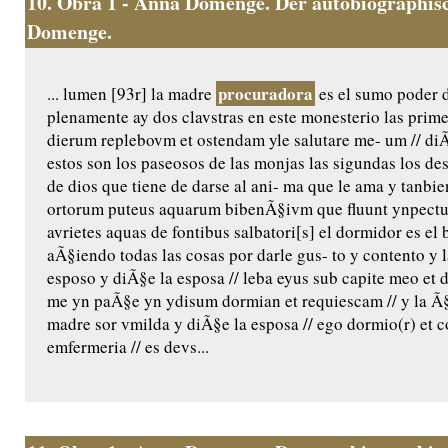
10.
Obra 1 - Anna Domenge. Der autobiographisc
Domenge.
procuradora
... lumen [93r] la madre
es el sumo poder 
plenamente ay dos clavstras en este monesterio las prime
dierum replebovm et ostendam yle salutare me- um // diÃ
estos son los paseosos de las monjas las sigundas los de
de dios que tiene de darse al ani- ma que le ama y tanbie
ortorum puteus aquarum bibenÃ§ivm que fluunt ynpectu 
avrietes aquas de fontibus salbatori[s] el dormidor es e
aÃ§iendo todas las cosas por darle gus- to y contento y 
esposo y diÃ§e la esposa // leba eyus sub capite meo et d
me yn paÃ§e yn ydisum dormian et requiescam // y la Ã§
madre sor vmilda y diÃ§e la esposa // ego dormio(r) et cor
emfermeria // es devs...