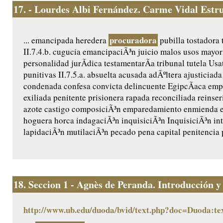
17.
- Lourdes Albi Fernández. Carme Vidal Estr
procuradora
... emancipada heredera
pubilla tostadora 
II.7.4.b. cugucia emancipaciÃ³n juicio malos usos mayor
personalidad jurÃ­dica testamentarÃ­a tribunal tutela Usat
punitivas II.7.5.a. absuelta acusada adÃºltera ajusticiad
condenada confesa convicta delincuente EgipcÃ­aca emp
exiliada penitente prisionera rapada reconciliada reinseri
azote castigo composiciÃ³n emparedamiento enmienda ex
hoguera horca indagaciÃ³n inquisiciÃ³n InquisiciÃ³n in
lapidaciÃ³n mutilaciÃ³n pecado pena capital penitencia p
18.
Seccion 1 - Agnès de Peranda. Introducción y e
http://www.ub.edu/duoda/bvid/text.php?doc=Duoda:te