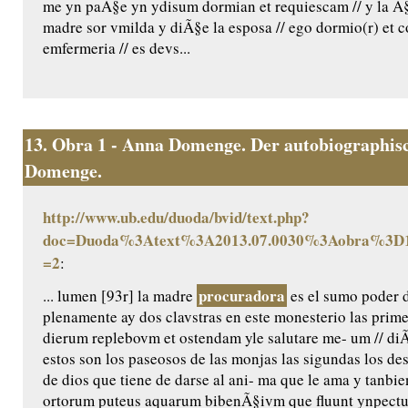
me yn paÃ§e yn ydisum dormian et requiescam // y la Ã§
madre sor vmilda y diÃ§e la esposa // ego dormio(r) et cor
emfermeria // es devs...
13.
Obra 1 - Anna Domenge. Der autobiographisc
Domenge.
http://www.ub.edu/duoda/bvid/text.php?
doc=Duoda%3Atext%3A2013.07.0030%3Aobra%3D1
=2
:
procuradora
... lumen [93r] la madre
es el sumo poder 
plenamente ay dos clavstras en este monesterio las prime
dierum replebovm et ostendam yle salutare me- um // diÃ
estos son los paseosos de las monjas las sigundas los de
de dios que tiene de darse al ani- ma que le ama y tanbie
ortorum puteus aquarum bibenÃ§ivm que fluunt ynpectu 