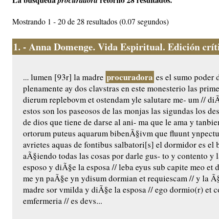
procuradora
Mostrando 1 - 20 de 28 resultados (0.07 segundos)
1.
- Anna Domenge. Vida Espiritual. Edición crític
procuradora
... lumen [93r] la madre
es el sumo poder 
plenamente ay dos clavstras en este monesterio las prime
dierum replebovm et ostendam yle salutare me- um // diÃ
estos son los paseosos de las monjas las sigundas los de
de dios que tiene de darse al ani- ma que le ama y tanbie
ortorum puteus aquarum bibenÃ§ivm que fluunt ynpectu 
avrietes aquas de fontibus salbatori[s] el dormidor es e
aÃ§iendo todas las cosas por darle gus- to y contento y 
esposo y diÃ§e la esposa // leba eyus sub capite meo et d
me yn paÃ§e yn ydisum dormian et requiescam // y la Ã§
madre sor vmilda y diÃ§e la esposa // ego dormio(r) et cor
emfermeria // es devs...