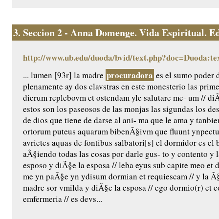
3.
Seccion 2 - Anna Domenge. Vida Espiritual. Edic
http://www.ub.edu/duoda/bvid/text.php?doc=Duoda:te
procuradora
... lumen [93r] la madre
es el sumo poder 
plenamente ay dos clavstras en este monesterio las prime
dierum replebovm et ostendam yle salutare me- um // diÃ
estos son los paseosos de las monjas las sigundas los de
de dios que tiene de darse al ani- ma que le ama y tanbie
ortorum puteus aquarum bibenÃ§ivm que fluunt ynpectu 
avrietes aquas de fontibus salbatori[s] el dormidor es e
aÃ§iendo todas las cosas por darle gus- to y contento y 
esposo y diÃ§e la esposa // leba eyus sub capite meo et d
me yn paÃ§e yn ydisum dormian et requiescam // y la Ã§
madre sor vmilda y diÃ§e la esposa // ego dormio(r) et cor
emfermeria // es devs...