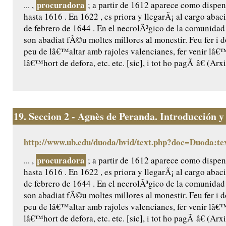
procuradora
... ,
; a partir de 1612 aparece como dispen
hasta 1616 . En 1622 , es priora y llegarÃ¡ al cargo aba
de febrero de 1644 . En el necrolÃ³gico de la comunidad
son abadiat fÃ©u moltes millores al monestir. Feu fer i do
peu de lâ€™altar amb rajoles valencianes, fer venir lâ€™
lâ€™hort de defora, etc. etc. [sic], i tot ho pagÃ â€ (Arxi
19.
Seccion 2 - Agnès de Peranda. Introducción y e
http://www.ub.edu/duoda/bvid/text.php?doc=Duoda:te
procuradora
... ,
; a partir de 1612 aparece como dispen
hasta 1616 . En 1622 , es priora y llegarÃ¡ al cargo aba
de febrero de 1644 . En el necrolÃ³gico de la comunidad
son abadiat fÃ©u moltes millores al monestir. Feu fer i do
peu de lâ€™altar amb rajoles valencianes, fer venir lâ€™
lâ€™hort de defora, etc. etc. [sic], i tot ho pagÃ â€ (Arxi