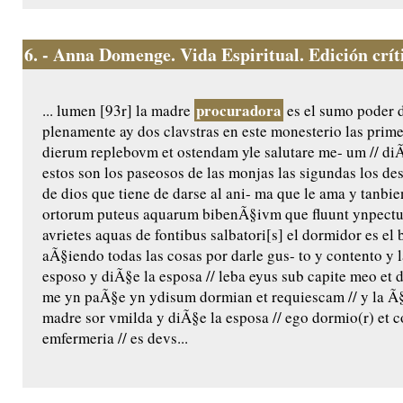
6.
- Anna Domenge. Vida Espiritual. Edición crític
procuradora
... lumen [93r] la madre
es el sumo poder 
plenamente ay dos clavstras en este monesterio las prime
dierum replebovm et ostendam yle salutare me- um // diÃ
estos son los paseosos de las monjas las sigundas los de
de dios que tiene de darse al ani- ma que le ama y tanbie
ortorum puteus aquarum bibenÃ§ivm que fluunt ynpectu 
avrietes aquas de fontibus salbatori[s] el dormidor es e
aÃ§iendo todas las cosas por darle gus- to y contento y 
esposo y diÃ§e la esposa // leba eyus sub capite meo et d
me yn paÃ§e yn ydisum dormian et requiescam // y la Ã§
madre sor vmilda y diÃ§e la esposa // ego dormio(r) et cor
emfermeria // es devs...