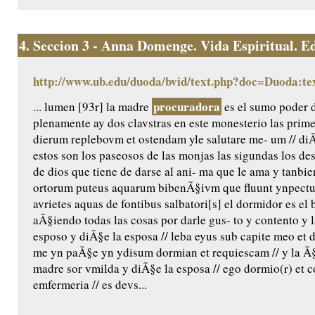
4.
Seccion 3 - Anna Domenge. Vida Espiritual. Edic
http://www.ub.edu/duoda/bvid/text.php?doc=Duoda:te
procuradora
... lumen [93r] la madre
es el sumo poder 
plenamente ay dos clavstras en este monesterio las prime
dierum replebovm et ostendam yle salutare me- um // diÃ
estos son los paseosos de las monjas las sigundas los de
de dios que tiene de darse al ani- ma que le ama y tanbie
ortorum puteus aquarum bibenÃ§ivm que fluunt ynpectu 
avrietes aquas de fontibus salbatori[s] el dormidor es e
aÃ§iendo todas las cosas por darle gus- to y contento y 
esposo y diÃ§e la esposa // leba eyus sub capite meo et d
me yn paÃ§e yn ydisum dormian et requiescam // y la Ã§
madre sor vmilda y diÃ§e la esposa // ego dormio(r) et cor
emfermeria // es devs...