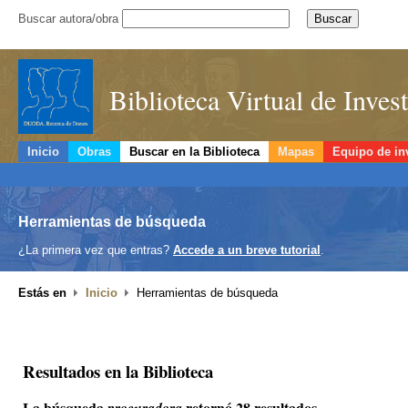
Buscar autora/obra
Biblioteca Virtual de Inve
Inicio
Obras
Buscar en la Biblioteca
Mapas
Equipo de in
Herramientas de búsqueda
¿La primera vez que entras?
Accede a un breve tutorial
.
Estás en
Inicio
Herramientas de búsqueda
Resultados en la Biblioteca
La búsqueda
retornó 28 resultados.