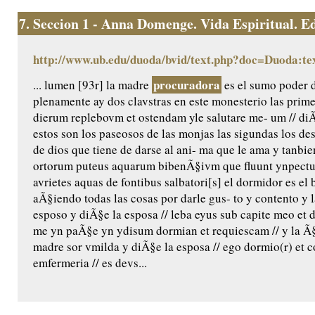
7.
Seccion 1 - Anna Domenge. Vida Espiritual. Edic
http://www.ub.edu/duoda/bvid/text.php?doc=Duoda:te
procuradora
... lumen [93r] la madre
es el sumo poder 
plenamente ay dos clavstras en este monesterio las prime
dierum replebovm et ostendam yle salutare me- um // diÃ
estos son los paseosos de las monjas las sigundas los de
de dios que tiene de darse al ani- ma que le ama y tanbie
ortorum puteus aquarum bibenÃ§ivm que fluunt ynpectu 
avrietes aquas de fontibus salbatori[s] el dormidor es e
aÃ§iendo todas las cosas por darle gus- to y contento y 
esposo y diÃ§e la esposa // leba eyus sub capite meo et d
me yn paÃ§e yn ydisum dormian et requiescam // y la Ã§
madre sor vmilda y diÃ§e la esposa // ego dormio(r) et cor
emfermeria // es devs...