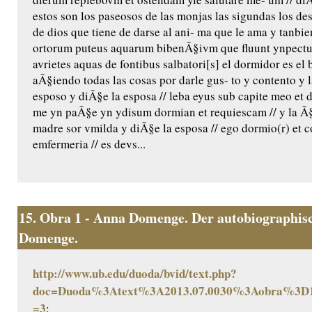
estos son los paseosos de las monjas las sigundas los de
de dios que tiene de darse al ani- ma que le ama y tanbie
ortorum puteus aquarum bibenÃ§ivm que fluunt ynpectu 
avrietes aquas de fontibus salbatori[s] el dormidor es e
aÃ§iendo todas las cosas por darle gus- to y contento y 
esposo y diÃ§e la esposa // leba eyus sub capite meo et d
me yn paÃ§e yn ydisum dormian et requiescam // y la Ã§
madre sor vmilda y diÃ§e la esposa // ego dormio(r) et cor
emfermeria // es devs...
15.
Obra 1 - Anna Domenge. Der autobiographisc
Domenge.
http://www.ub.edu/duoda/bvid/text.php?
doc=Duoda%3Atext%3A2013.07.0030%3Aobra%3D1
=3
: