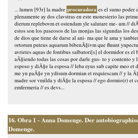
procuradora
... lumen [93r] la madre
es el sumo poder 
plenamente ay dos clavstras en este monesterio las prime
dierum replebovm et ostendam yle salutare me- um // diÃ
estos son los paseosos de las monjas las sigundas los de
de dios que tiene de darse al ani- ma que le ama y tanbie
ortorum puteus aquarum bibenÃ§ivm que fluunt ynpectu 
avrietes aquas de fontibus salbatori[s] el dormidor es e
aÃ§iendo todas las cosas por darle gus- to y contento y 
esposo y diÃ§e la esposa // leba eyus sub capite meo et d
me yn paÃ§e yn ydisum dormian et requiescam // y la Ã§
madre sor vmilda y diÃ§e la esposa // ego dormio(r) et cor
emfermeria // es devs...
16.
Obra 1 - Anna Domenge. Der autobiographisc
Domenge.