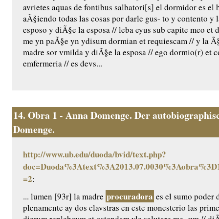
avrietes aquas de fontibus salbatori[s] el dormidor es e
aÃ§iendo todas las cosas por darle gus- to y contento y 
esposo y diÃ§e la esposa // leba eyus sub capite meo et d
me yn paÃ§e yn ydisum dormian et requiescam // y la Ã§
madre sor vmilda y diÃ§e la esposa // ego dormio(r) et cor
emfermeria // es devs...
14.
Obra 1 - Anna Domenge. Der autobiographisc
Domenge.
http://www.ub.edu/duoda/bvid/text.php?
doc=Duoda%3Atext%3A2013.07.0030%3Aobra%3D1
=2
:
procuradora
... lumen [93r] la madre
es el sumo poder 
plenamente ay dos clavstras en este monesterio las prime
dierum replebovm et ostendam yle salutare me- um // diÃ