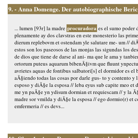
9.
- Anna Domenge. Der autobiographische Beri
procuradora
... lumen [93r] la madre
es el sumo poder 
plenamente ay dos clavstras en este monesterio las prime
dierum replebovm et ostendam yle salutare me- um // diÃ
estos son los paseosos de las monjas las sigundas los de
de dios que tiene de darse al ani- ma que le ama y tanbie
ortorum puteus aquarum bibenÃ§ivm que fluunt ynpectu 
avrietes aquas de fontibus salbatori[s] el dormidor es e
aÃ§iendo todas las cosas por darle gus- to y contento y 
esposo y diÃ§e la esposa // leba eyus sub capite meo et d
me yn paÃ§e yn ydisum dormian et requiescam // y la Ã§
madre sor vmilda y diÃ§e la esposa // ego dormio(r) et cor
emfermeria // es devs...