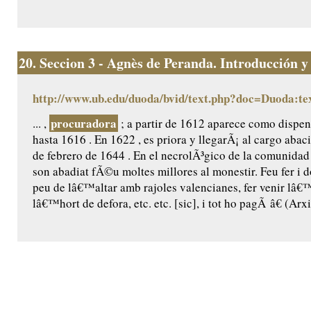
20.
Seccion 3 - Agnès de Peranda. Introducción y e
http://www.ub.edu/duoda/bvid/text.php?doc=Duoda:te
procuradora
... ,
; a partir de 1612 aparece como dispen
hasta 1616 . En 1622 , es priora y llegarÃ¡ al cargo aba
de febrero de 1644 . En el necrolÃ³gico de la comunidad
son abadiat fÃ©u moltes millores al monestir. Feu fer i do
peu de lâ€™altar amb rajoles valencianes, fer venir lâ€™
lâ€™hort de defora, etc. etc. [sic], i tot ho pagÃ â€ (Arxi