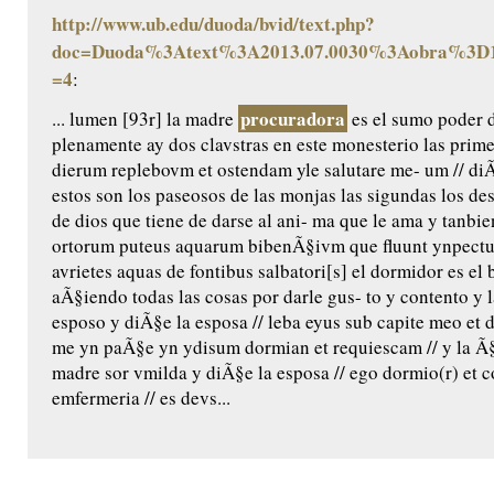
http://www.ub.edu/duoda/bvid/text.php?
doc=Duoda%3Atext%3A2013.07.0030%3Aobra%3D1
=4
:
procuradora
... lumen [93r] la madre
es el sumo poder 
plenamente ay dos clavstras en este monesterio las prime
dierum replebovm et ostendam yle salutare me- um // diÃ
estos son los paseosos de las monjas las sigundas los de
de dios que tiene de darse al ani- ma que le ama y tanbie
ortorum puteus aquarum bibenÃ§ivm que fluunt ynpectu 
avrietes aquas de fontibus salbatori[s] el dormidor es e
aÃ§iendo todas las cosas por darle gus- to y contento y 
esposo y diÃ§e la esposa // leba eyus sub capite meo et d
me yn paÃ§e yn ydisum dormian et requiescam // y la Ã§
madre sor vmilda y diÃ§e la esposa // ego dormio(r) et cor
emfermeria // es devs...