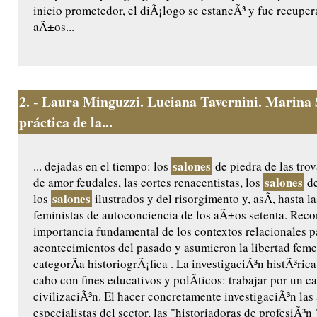
inicio prometedor, el diÃ¡logo se estancÃ³ y fue recuper
aÃ±os...
2.
- Laura Minguzzi. Luciana Tavernini. Marina 
práctica de la...
salones
... dejadas en el tiempo: los
de piedra de las trov
salones
de amor feudales, las cortes renacentistas, los
de
salones
los
ilustrados y del risorgimento y, asÃ­, hasta l
feministas de autoconciencia de los aÃ±os setenta. Reco
importancia fundamental de los contextos relacionales p
acontecimientos del pasado y asumieron la libertad fem
categorÃ­a historiogrÃ¡fica . La investigaciÃ³n histÃ³rica
cabo con fines educativos y polÃ­ticos: trabajar por un 
civilizaciÃ³n. El hacer concretamente investigaciÃ³n las 
especialistas del sector, las "historiadoras de profesiÃ³n 