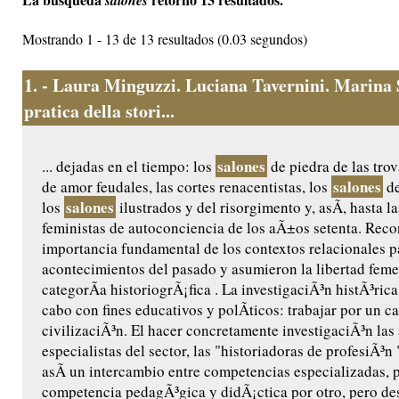
salones
Mostrando 1 - 13 de 13 resultados (0.03 segundos)
1.
- Laura Minguzzi. Luciana Tavernini. Marina 
pratica della stori...
salones
... dejadas en el tiempo: los
de piedra de las trov
salones
de amor feudales, las cortes renacentistas, los
de
salones
los
ilustrados y del risorgimento y, asÃ­, hasta l
feministas de autoconciencia de los aÃ±os setenta. Reco
importancia fundamental de los contextos relacionales p
acontecimientos del pasado y asumieron la libertad fem
categorÃ­a historiogrÃ¡fica . La investigaciÃ³n histÃ³rica
cabo con fines educativos y polÃ­ticos: trabajar por un 
civilizaciÃ³n. El hacer concretamente investigaciÃ³n las 
especialistas del sector, las "historiadoras de profesiÃ³n 
asÃ­ un intercambio entre competencias especializadas, p
competencia pedagÃ³gica y didÃ¡ctica por otro, pero d