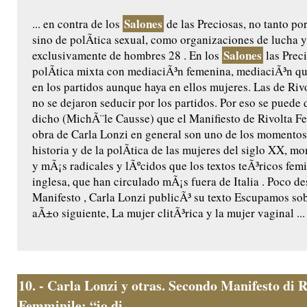
Salones
... en contra de los
de las Preciosas, no tanto po
sino de polÃ­tica sexual, como organizaciones de lucha 
Salones
exclusivamente de hombres 28 . En los
las Prec
polÃ­tica mixta con mediaciÃ³n femenina, mediaciÃ³n que
en los partidos aunque haya en ellos mujeres. Las de Ri
no se dejaron seducir por los partidos. Por eso se puede 
dicho (MichÃ¨le Causse) que el Manifiesto de Rivolta F
obra de Carla Lonzi en general son uno de los momentos
historia y de la polÃ­tica de las mujeres del siglo XX, m
y mÃ¡s radicales y lÃºcidos que los textos teÃ³ricos fem
inglesa, que han circulado mÃ¡s fuera de Italia . Poco 
Manifesto , Carla Lonzi publicÃ³ su texto Escupamos sob
aÃ±o siguiente, La mujer clitÃ³rica y la mujer vaginal ...
10.
- Carla Lonzi y otras. Secondo Manifesto di R
Femminile: “io di...