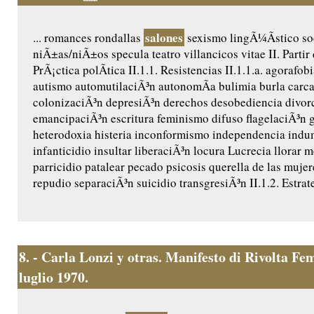
salones
... romances rondallas
sexismo lingÃ¼Ã­stico so
niÃ±as/niÃ±os specula teatro villancicos vitae II. Partir d
PrÃ¡ctica polÃ­tica II.1.1. Resistencias II.1.1.a. agorafob
autismo automutilaciÃ³n autonomÃ­a bulimia burla carca
colonizaciÃ³n depresiÃ³n derechos desobediencia divor
emancipaciÃ³n escritura feminismo difuso flagelaciÃ³n g
heterodoxia histeria inconformismo independencia indu
infanticidio insultar liberaciÃ³n locura Lucrecia llorar
parricidio patalear pecado psicosis querella de las mujer
repudio separaciÃ³n suicidio transgresiÃ³n II.1.2. Estrategi
8.
- Carla Lonzi y otras. Manifesto di Rivolta F
luglio 1970.