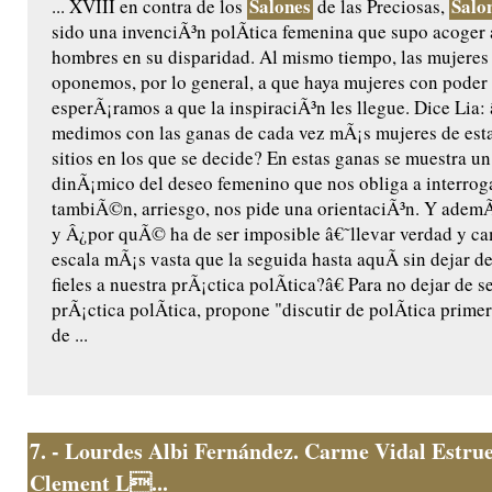
Salones
Salo
... XVIII en contra de los
de las Preciosas,
sido una invenciÃ³n polÃ­tica femenina que supo acoger 
hombres en su disparidad. Al mismo tiempo, las mujeres
oponemos, por lo general, a que haya mujeres con poder 
esperÃ¡ramos a que la inspiraciÃ³n les llegue. Dice Li
medimos con las ganas de cada vez mÃ¡s mujeres de esta
sitios en los que se decide? En estas ganas se muestra 
dinÃ¡mico del deseo femenino que nos obliga a interrog
tambiÃ©n, arriesgo, nos pide una orientaciÃ³n. Y ademÃ
y Â¿por quÃ© ha de ser imposible â€˜llevar verdad y 
escala mÃ¡s vasta que la seguida hasta aquÃ­ sin dejar d
fieles a nuestra prÃ¡ctica polÃ­tica?â€ Para no dejar de se
prÃ¡ctica polÃ­tica, propone "discutir de polÃ­tica prime
de ...
7.
- Lourdes Albi Fernández. Carme Vidal Estrue
Clement L...