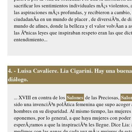
sacrificar los sentimientos individuales mÃ¡s violentos, 
las aspiraciones mÃ¡s profundas, y recibieron a cambio,
ciudadanÃ­a en un mundo de placer , de diversiÃ³n, de di
mundo de afines, donde la belleza y el valor volvÃ­an a 
las Ãºnicas leyes que inspiraban respeto eran las que dic
entendimiento...
4.
- Luisa Cavaliere. Lia Cigarini. Hay una buena
diálogo.
Salones
Salo
... XVIII en contra de los
de las Preciosas,
sido una invenciÃ³n polÃ­tica femenina que supo acoger 
hombres en su disparidad. Al mismo tiempo, las mujeres
oponemos, por lo general, a que haya mujeres con poder 
esperÃ¡ramos a que la inspiraciÃ³n les llegue. Dice Li
medimos con las ganas de cada vez mÃ¡s mujeres de esta