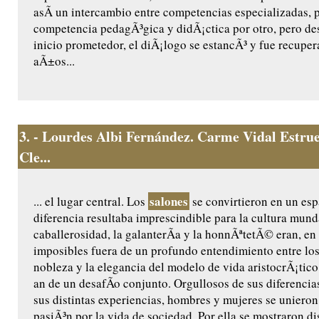
asÃ­ un intercambio entre competencias especializadas, p
competencia pedagÃ³gica y didÃ¡ctica por otro, pero d
inicio prometedor, el diÃ¡logo se estancÃ³ y fue recuper
aÃ±os...
3.
- Lourdes Albi Fernández. Carme Vidal Estrue
Cle...
salones
... el lugar central. Los
se convirtieron en un esp
diferencia resultaba imprescindible para la cultura mun
caballerosidad, la galanterÃ­a y la honnÃªtetÃ© eran, en 
imposibles fuera de un profundo entendimiento entre los
nobleza y la elegancia del modelo de vida aristocrÃ¡ti
an de un desafÃ­o conjunto. Orgullosos de sus diferencias
sus distintas experiencias, hombres y mujeres se uniero
pasiÃ³n por la vida de sociedad. Por ella se mostraron di