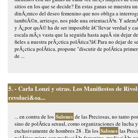
sitios en los que se decide? En estas ganas se muestra 
dinÃ¡mico del deseo femenino que nos obliga a interrog
tambiÃ©n, arriesgo, nos pide una orientaciÃ³n. Y ademÃ
y Â¿por quÃ© ha de ser imposible â€˜llevar verdad y 
escala mÃ¡s vasta que la seguida hasta aquÃ­ sin dejar d
fieles a nuestra prÃ¡ctica polÃ­tica?â€ Para no dejar de se
prÃ¡ctica polÃ­tica, propone "discutir de polÃ­tica prime
de ...
5.
- Carla Lonzi y otras. Los Manifiestos de Rivo
revoluci&oa...
Salones
... en contra de los
de las Preciosas, no tanto po
sino de polÃ­tica sexual, como organizaciones de lucha 
Salones
exclusivamente de hombres 28 . En los
las Prec
polÃ­tica mixta con mediaciÃ³n femenina, mediaciÃ³n que