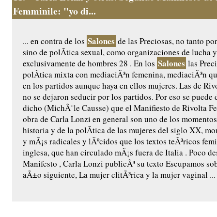
Femminile: "yo di...
Salones
... en contra de los
de las Preciosas, no tanto po
sino de polÃ­tica sexual, como organizaciones de lucha 
Salones
exclusivamente de hombres 28 . En los
las Prec
polÃ­tica mixta con mediaciÃ³n femenina, mediaciÃ³n que
en los partidos aunque haya en ellos mujeres. Las de Ri
no se dejaron seducir por los partidos. Por eso se puede 
dicho (MichÃ¨le Causse) que el Manifiesto de Rivolta F
obra de Carla Lonzi en general son uno de los momentos
historia y de la polÃ­tica de las mujeres del siglo XX, m
y mÃ¡s radicales y lÃºcidos que los textos teÃ³ricos fem
inglesa, que han circulado mÃ¡s fuera de Italia . Poco 
Manifesto , Carla Lonzi publicÃ³ su texto Escupamos sob
aÃ±o siguiente, La mujer clitÃ³rica y la mujer vaginal ...