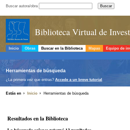
Buscar autora/obra
Biblioteca Virtual de Inve
Inicio
Obras
Buscar en la Biblioteca
Mapas
Equipo de in
Herramientas de búsqueda
¿La primera vez que entras?
Accede a un breve tutorial
.
Estás en
Inicio
Herramientas de búsqueda
Resultados en la Biblioteca
La búsqueda
retornó 13 resultados.