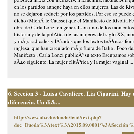
en los partidos aunque haya en ellos mujeres. Las de Ri
no se dejaron seducir por los partidos. Por eso se puede 
dicho (MichÃ¨le Causse) que el Manifiesto de Rivolta F
obra de Carla Lonzi en general son uno de los momentos
historia y de la polÃ­tica de las mujeres del siglo XX, m
y mÃ¡s radicales y lÃºcidos que los textos teÃ³ricos fem
inglesa, que han circulado mÃ¡s fuera de Italia . Poco 
Manifesto , Carla Lonzi publicÃ³ su texto Escupamos sob
aÃ±o siguiente, La mujer clitÃ³rica y la mujer vaginal ...
6.
Seccion 3 - Luisa Cavaliere. Lia Cigarini. Hay
diferencia. Un di&...
http://www.ub.edu/duoda/bvid/text.php?
doc=Duoda%3Atext%3A2015.09.0001%3ASección 