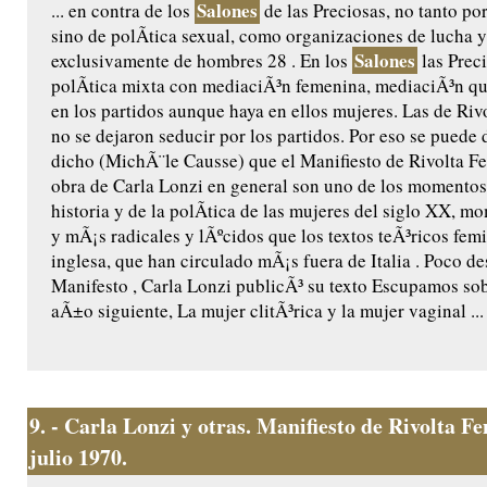
Salones
... en contra de los
de las Preciosas, no tanto po
sino de polÃ­tica sexual, como organizaciones de lucha 
Salones
exclusivamente de hombres 28 . En los
las Prec
polÃ­tica mixta con mediaciÃ³n femenina, mediaciÃ³n que
en los partidos aunque haya en ellos mujeres. Las de Ri
no se dejaron seducir por los partidos. Por eso se puede 
dicho (MichÃ¨le Causse) que el Manifiesto de Rivolta F
obra de Carla Lonzi en general son uno de los momentos
historia y de la polÃ­tica de las mujeres del siglo XX, m
y mÃ¡s radicales y lÃºcidos que los textos teÃ³ricos fem
inglesa, que han circulado mÃ¡s fuera de Italia . Poco 
Manifesto , Carla Lonzi publicÃ³ su texto Escupamos sob
aÃ±o siguiente, La mujer clitÃ³rica y la mujer vaginal ...
9.
- Carla Lonzi y otras. Manifiesto de Rivolta 
julio 1970.