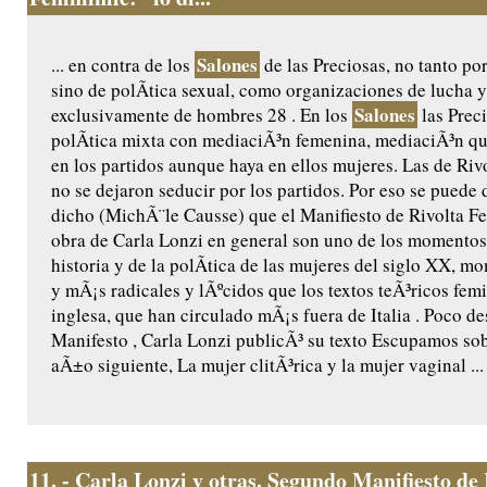
Salones
... en contra de los
de las Preciosas, no tanto po
sino de polÃ­tica sexual, como organizaciones de lucha 
Salones
exclusivamente de hombres 28 . En los
las Prec
polÃ­tica mixta con mediaciÃ³n femenina, mediaciÃ³n que
en los partidos aunque haya en ellos mujeres. Las de Ri
no se dejaron seducir por los partidos. Por eso se puede 
dicho (MichÃ¨le Causse) que el Manifiesto de Rivolta F
obra de Carla Lonzi en general son uno de los momentos
historia y de la polÃ­tica de las mujeres del siglo XX, m
y mÃ¡s radicales y lÃºcidos que los textos teÃ³ricos fem
inglesa, que han circulado mÃ¡s fuera de Italia . Poco 
Manifesto , Carla Lonzi publicÃ³ su texto Escupamos sob
aÃ±o siguiente, La mujer clitÃ³rica y la mujer vaginal ...
11.
- Carla Lonzi y otras. Segundo Manifiesto de 