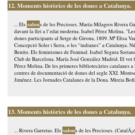
12.
Moments històrics de les dones a Catalunya.
salon
... Els
s de les Precioses. María-Milagros Rivera Ga
davant la llei a l’edat moderna. Isabel Pérez Molina. "Le
dones participants al Setge de Girona, 1809. Mª Elisa Va
Concepció Soler i Serra, o les “indianes” a Catalunya. Nú
Benito. Els feminismes de Feminal. Isabel Segura Sorian
Club de Barcelona. María José González Madrid. El vot f
Pérez Molina. De les primeres bibliotecàries catalanes a 
centres de documentació de dones del segle XXI. Monts
Jiménez. Les Jornades Catalanes de la Dona. Mireia Bofill
13.
Moments històrics de les dones a Catalunya.
salon
... Rivera Garretas. Els
s de les Precioses. (CatalÃ¡