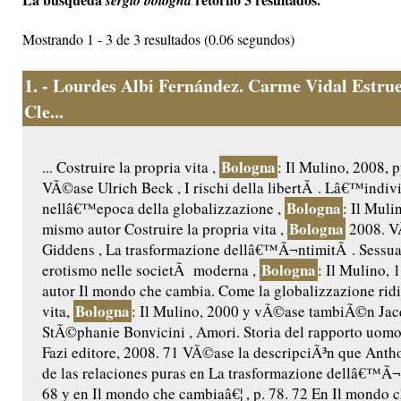
sergio bologna
Mostrando 1 - 3 de 3 resultados (0.06 segundos)
1.
- Lourdes Albi Fernández. Carme Vidal Estrue
Cle...
Bologna
... Costruire la propria vita ,
: Il Mulino, 2008, 
VÃ©ase Ulrich Beck , I rischi della libertÃ . Lâ€™indiv
Bologna
nellâ€™epoca della globalizzazione ,
: Il Muli
Bologna
mismo autor Costruire la propria vita ,
2008. V
Giddens , La trasformazione dellâ€™Ã¬ntimitÃ . Sessua
Bologna
erotismo nelle societÃ moderna ,
: Il Mulino,
autor Il mondo che cambia. Come la globalizzazione ridi
Bologna
vita,
: Il Mulino, 2000 y vÃ©ase tambiÃ©n Jacq
StÃ©phanie Bonvicini , Amori. Storia del rapporto uom
Fazi editore, 2008. 71 VÃ©ase la descripciÃ³n que Ant
de las relaciones puras en La trasformazione dellâ€™Ã¬n
68 y en Il mondo che cambiaâ€¦ , p. 78. 72 En Il mondo c