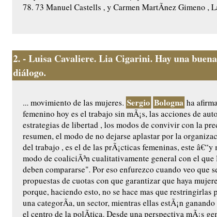
78. 73 Manuel Castells , y Carmen MartÃ­nez Gimeno , La 
2.
- Luisa Cavaliere. Lia Cigarini. Hay una buena
diálogo.
Sergio
Bologna
... movimiento de las mujeres.
ha afirma
femenino hoy es el trabajo sin mÃ¡s, las acciones de auto
estrategias de libertad , los modos de convivir con la pr
resumen, el modo de no dejarse aplastar por la organiza
del trabajo , es el de las prÃ¡cticas femeninas, este â€“y 
modo de coaliciÃ³n cualitativamente general con el que
deben compararse". Por eso enfurezco cuando veo que s
propuestas de cuotas con que garantizar que haya mujeres
porque, haciendo esto, no se hace mas que restringirlas 
una categorÃ­a, un sector, mientras ellas estÃ¡n ganand
el centro de la polÃ­tica. Desde una perspectiva mÃ¡s ge