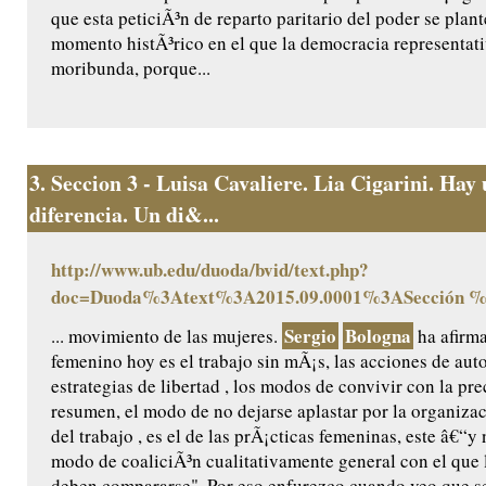
que esta peticiÃ³n de reparto paritario del poder se plan
momento histÃ³rico en el que la democracia representati
moribunda, porque...
3.
Seccion 3 - Luisa Cavaliere. Lia Cigarini. Hay
diferencia. Un di&...
http://www.ub.edu/duoda/bvid/text.php?
doc=Duoda%3Atext%3A2015.09.0001%3ASección 
Sergio
Bologna
... movimiento de las mujeres.
ha afirma
femenino hoy es el trabajo sin mÃ¡s, las acciones de auto
estrategias de libertad , los modos de convivir con la pr
resumen, el modo de no dejarse aplastar por la organiza
del trabajo , es el de las prÃ¡cticas femeninas, este â€“y 
modo de coaliciÃ³n cualitativamente general con el que
deben compararse". Por eso enfurezco cuando veo que s