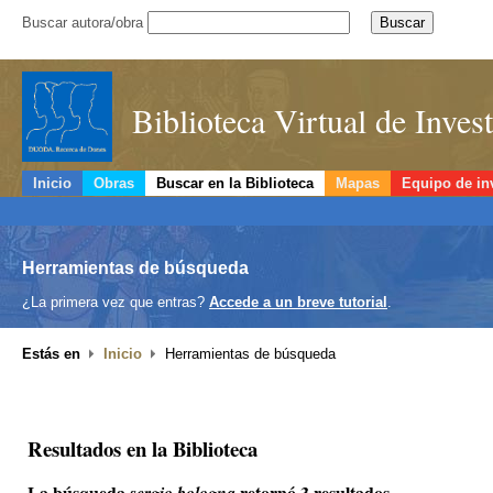
Buscar autora/obra
Biblioteca Virtual de Inve
Inicio
Obras
Buscar en la Biblioteca
Mapas
Equipo de in
Herramientas de búsqueda
¿La primera vez que entras?
Accede a un breve tutorial
.
Estás en
Inicio
Herramientas de búsqueda
Resultados en la Biblioteca
La búsqueda
retornó 3 resultados.