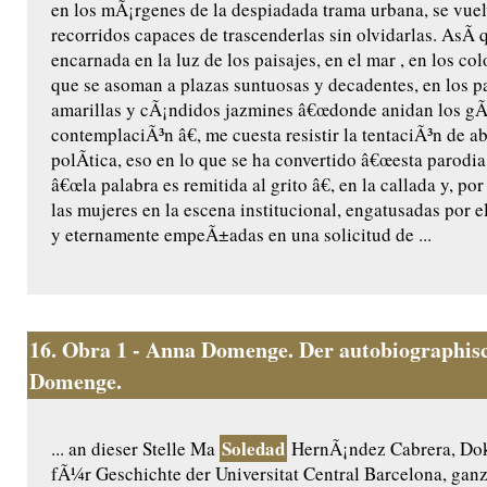
en los mÃ¡rgenes de la despiadada trama urbana, se vuel
recorridos capaces de trascenderlas sin olvidarlas. AsÃ­ 
encarnada en la luz de los paisajes, en el mar , en los col
que se asoman a plazas suntuosas y decadentes, en los p
amarillas y cÃ¡ndidos jazmines â€œdonde anidan los g
contemplaciÃ³n â€, me cuesta resistir la tentaciÃ³n de 
polÃ­tica, eso en lo que se ha convertido â€œesta parodia
â€œla palabra es remitida al grito â€, en la callada y, po
las mujeres en la escena institucional, engatusadas por e
y eternamente empeÃ±adas en una solicitud de ...
16.
Obra 1 - Anna Domenge. Der autobiographisc
Domenge.
Soledad
... an dieser Stelle Ma
HernÃ¡ndez Cabrera, Dok
fÃ¼r Geschichte der Universitat Central Barcelona, gan