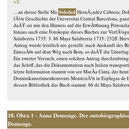
=1
:
Soledad
... an dieser Stelle Ma
HernÃ¡ndez Cabrera, Dok
fÃ¼r Geschichte der Universitat Central Barcelona, gan
daÃŸ sie mir den Hinweis auf die ErwÃ¤hnung Petronil
hinaus auch eine Fotokopie dieses Buches zur VerfÃ¼gun
Salaberria 1735: 3. 86 Maya Salaberria 1735: 232ff. Her
Antrag wurde letztlich nie gestellt: nach Auskunft des B
EmissÃ¤r auf dem Weg nach Rom, so daÃŸ die Unterlag
Ein zweiter Versuch, einen solchen Antrag durchzubring
das Schiff, das die Dokumentation nach Italien transporti
letzte Information stammt von sor MarÃ­a Cinta, der heu
Dominikanerinnenkonvents MontesiÃ³n in Esplugas de L
dessen Bibliothek das Buch stammt. 88 de Maya Salaberr
18.
Obra 1 - Anna Domenge. Der autobiographisc
Domenge.