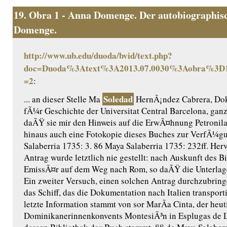
19.
Obra 1 - Anna Domenge. Der autobiographisc
Domenge.
http://www.ub.edu/duoda/bvid/text.php?
doc=Duoda%3Atext%3A2013.07.0030%3Aobra%3D1
=2
:
Soledad
... an dieser Stelle Ma
HernÃ¡ndez Cabrera, Dok
fÃ¼r Geschichte der Universitat Central Barcelona, gan
daÃŸ sie mir den Hinweis auf die ErwÃ¤hnung Petronil
hinaus auch eine Fotokopie dieses Buches zur VerfÃ¼gun
Salaberria 1735: 3. 86 Maya Salaberria 1735: 232ff. Her
Antrag wurde letztlich nie gestellt: nach Auskunft des B
EmissÃ¤r auf dem Weg nach Rom, so daÃŸ die Unterlag
Ein zweiter Versuch, einen solchen Antrag durchzubring
das Schiff, das die Dokumentation nach Italien transporti
letzte Information stammt von sor MarÃ­a Cinta, der heu
Dominikanerinnenkonvents MontesiÃ³n in Esplugas de L