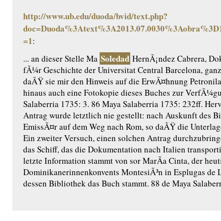
http://www.ub.edu/duoda/bvid/text.php?
doc=Duoda%3Atext%3A2013.07.0030%3Aobra%3D1
=1
:
Soledad
... an dieser Stelle Ma
HernÃ¡ndez Cabrera, Dok
fÃ¼r Geschichte der Universitat Central Barcelona, gan
daÃŸ sie mir den Hinweis auf die ErwÃ¤hnung Petronil
hinaus auch eine Fotokopie dieses Buches zur VerfÃ¼gun
Salaberria 1735: 3. 86 Maya Salaberria 1735: 232ff. Her
Antrag wurde letztlich nie gestellt: nach Auskunft des B
EmissÃ¤r auf dem Weg nach Rom, so daÃŸ die Unterlag
Ein zweiter Versuch, einen solchen Antrag durchzubring
das Schiff, das die Dokumentation nach Italien transporti
letzte Information stammt von sor MarÃ­a Cinta, der heu
Dominikanerinnenkonvents MontesiÃ³n in Esplugas de L
dessen Bibliothek das Buch stammt. 88 de Maya Salaberr