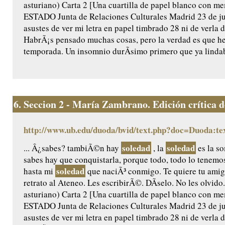
asturiano) Carta 2 [Una cuartilla de papel blanco con
ESTADO Junta de Relaciones Culturales Madrid 23 de ju
asustes de ver mi letra en papel timbrado 28 ni de verla
HabrÃ¡s pensado muchas cosas, pero la verdad es que he
temporada. Un insomnio durÃ­simo primero que ya lindaba
6.
Seccion 2 - María Zambrano. Edición crítica de 
http://www.ub.edu/duoda/bvid/text.php?doc=Duoda:te
soledad
soledad
... Â¿sabes? tambiÃ©n hay
, la
es la so
sabes hay que conquistarla, porque todo, todo lo tenemos
soledad
hasta mi
que naciÃ³ conmigo. Te quiere tu am
retrato al Ateneo. Les escribirÃ©. DÃ­selo. No les olvido.
asturiano) Carta 2 [Una cuartilla de papel blanco con
ESTADO Junta de Relaciones Culturales Madrid 23 de ju
asustes de ver mi letra en papel timbrado 28 ni de verla