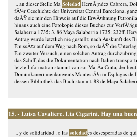
Soledad
... an dieser Stelle Ma
HernÃ¡ndez Cabrera, Dok
fÃ¼r Geschichte der Universitat Central Barcelona, gan
daÃŸ sie mir den Hinweis auf die ErwÃ¤hnung Petronil
hinaus auch eine Fotokopie dieses Buches zur VerfÃ¼gun
Salaberria 1735: 3. 86 Maya Salaberria 1735: 232ff. Her
Antrag wurde letztlich nie gestellt: nach Auskunft des B
EmissÃ¤r auf dem Weg nach Rom, so daÃŸ die Unterlag
Ein zweiter Versuch, einen solchen Antrag durchzubring
das Schiff, das die Dokumentation nach Italien transporti
letzte Information stammt von sor MarÃ­a Cinta, der heu
Dominikanerinnenkonvents MontesiÃ³n in Esplugas de L
dessen Bibliothek das Buch stammt. 88 de Maya Salaberr
15.
- Luisa Cavaliere. Lia Cigarini. Hay una buen
soledad
... y de solidaridad , o las
es desesperadas de qui