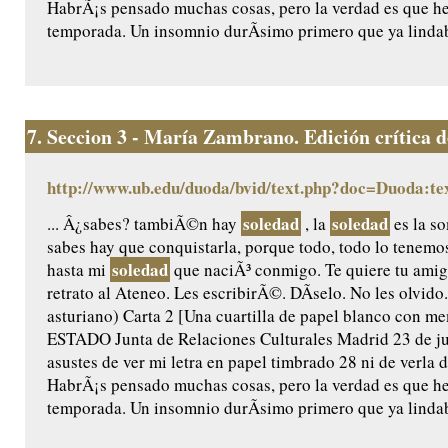
HabrÃ¡s pensado muchas cosas, pero la verdad es que he
temporada. Un insomnio durÃ­simo primero que ya lindaba
7.
Seccion 3 - María Zambrano. Edición crítica de 
http://www.ub.edu/duoda/bvid/text.php?doc=Duoda:te
soledad
soledad
... Â¿sabes? tambiÃ©n hay
, la
es la so
sabes hay que conquistarla, porque todo, todo lo tenemos
soledad
hasta mi
que naciÃ³ conmigo. Te quiere tu am
retrato al Ateneo. Les escribirÃ©. DÃ­selo. No les olvido.
asturiano) Carta 2 [Una cuartilla de papel blanco con
ESTADO Junta de Relaciones Culturales Madrid 23 de ju
asustes de ver mi letra en papel timbrado 28 ni de verla
HabrÃ¡s pensado muchas cosas, pero la verdad es que he
temporada. Un insomnio durÃ­simo primero que ya lindaba