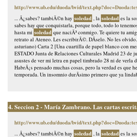
http://www.ub.edu/duoda/bvid/text.php?doc=Duoda:te
soledad
soledad
... Â¿sabes? tambiÃ©n hay
, la
es la so
sabes hay que conquistarla, porque todo, todo lo tenemos
soledad
hasta mi
que naciÃ³ conmigo. Te quiere tu am
retrato al Ateneo. Les escribirÃ©. DÃ­selo. No les olvido.
asturiano) Carta 2 [Una cuartilla de papel blanco con
ESTADO Junta de Relaciones Culturales Madrid 23 de ju
asustes de ver mi letra en papel timbrado 28 ni de verla
HabrÃ¡s pensado muchas cosas, pero la verdad es que he
temporada. Un insomnio durÃ­simo primero que ya lindaba
4.
Seccion 2 - María Zambrano. Las cartas escri
http://www.ub.edu/duoda/bvid/text.php?doc=Duoda:te
soledad
soledad
... Â¿sabes? tambiÃ©n hay
, la
es la so