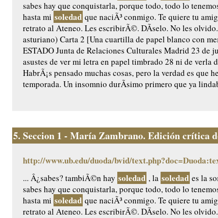
sabes hay que conquistarla, porque todo, todo lo tenemos
soledad
hasta mi
que naciÃ³ conmigo. Te quiere tu am
retrato al Ateneo. Les escribirÃ©. DÃ­selo. No les olvido.
asturiano) Carta 2 [Una cuartilla de papel blanco con
ESTADO Junta de Relaciones Culturales Madrid 23 de ju
asustes de ver mi letra en papel timbrado 28 ni de verla
HabrÃ¡s pensado muchas cosas, pero la verdad es que he
temporada. Un insomnio durÃ­simo primero que ya lindaba
5.
Seccion 1 - María Zambrano. Edición crítica de 
http://www.ub.edu/duoda/bvid/text.php?doc=Duoda:te
soledad
soledad
... Â¿sabes? tambiÃ©n hay
, la
es la so
sabes hay que conquistarla, porque todo, todo lo tenemos
soledad
hasta mi
que naciÃ³ conmigo. Te quiere tu am
retrato al Ateneo. Les escribirÃ©. DÃ­selo. No les olvido.