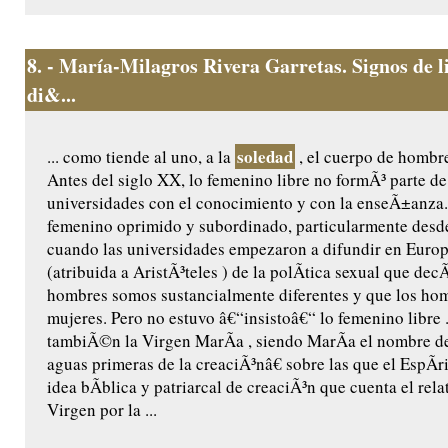
8.
- María-Milagros Rivera Garretas. Signos de l
di&...
soledad
... como tiende al uno, a la
, el cuerpo de hombr
Antes del siglo XX, lo femenino libre no formÃ³ parte de
universidades con el conocimiento y con la enseÃ±anza.
femenino oprimido y subordinado, particularmente desde
cuando las universidades empezaron a difundir en Europ
(atribuida a AristÃ³teles ) de la polÃ­tica sexual que decÃ
hombres somos sustancialmente diferentes y que los hom
mujeres. Pero no estuvo â€“insistoâ€“ lo femenino libre
tambiÃ©n la Virgen MarÃ­a , siendo MarÃ­a el nombre de
aguas primeras de la creaciÃ³nâ€ sobre las que el EspÃ­ri
idea bÃ­blica y patriarcal de creaciÃ³n que cuenta el rel
Virgen por la ...