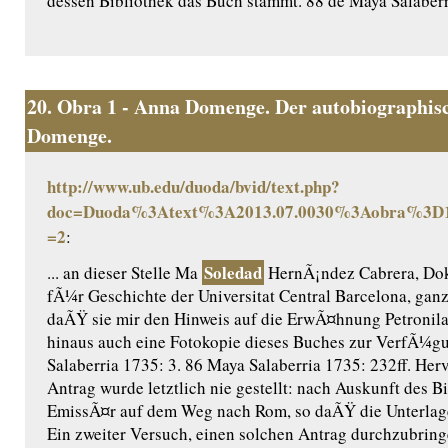
dessen Bibliothek das Buch stammt. 88 de Maya Salaberr
20.
Obra 1 - Anna Domenge. Der autobiographisc
Domenge.
http://www.ub.edu/duoda/bvid/text.php?
doc=Duoda%3Atext%3A2013.07.0030%3Aobra%3D1
=2
:
Soledad
... an dieser Stelle Ma
HernÃ¡ndez Cabrera, Dok
fÃ¼r Geschichte der Universitat Central Barcelona, gan
daÃŸ sie mir den Hinweis auf die ErwÃ¤hnung Petronil
hinaus auch eine Fotokopie dieses Buches zur VerfÃ¼gun
Salaberria 1735: 3. 86 Maya Salaberria 1735: 232ff. Her
Antrag wurde letztlich nie gestellt: nach Auskunft des B
EmissÃ¤r auf dem Weg nach Rom, so daÃŸ die Unterlag
Ein zweiter Versuch, einen solchen Antrag durchzubring