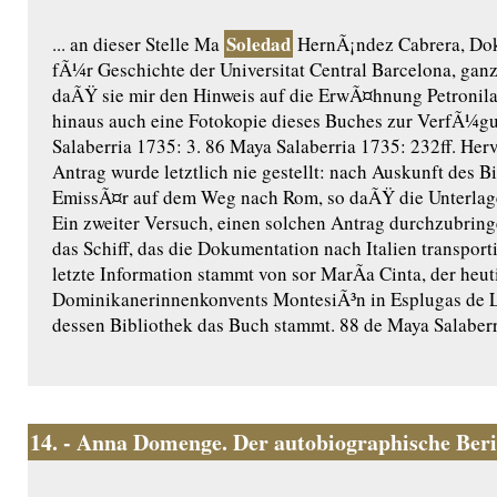
Soledad
... an dieser Stelle Ma
HernÃ¡ndez Cabrera, Dok
fÃ¼r Geschichte der Universitat Central Barcelona, gan
daÃŸ sie mir den Hinweis auf die ErwÃ¤hnung Petronil
hinaus auch eine Fotokopie dieses Buches zur VerfÃ¼gun
Salaberria 1735: 3. 86 Maya Salaberria 1735: 232ff. Her
Antrag wurde letztlich nie gestellt: nach Auskunft des B
EmissÃ¤r auf dem Weg nach Rom, so daÃŸ die Unterlag
Ein zweiter Versuch, einen solchen Antrag durchzubring
das Schiff, das die Dokumentation nach Italien transporti
letzte Information stammt von sor MarÃ­a Cinta, der heu
Dominikanerinnenkonvents MontesiÃ³n in Esplugas de L
dessen Bibliothek das Buch stammt. 88 de Maya Salaberr
14.
- Anna Domenge. Der autobiographische Ber