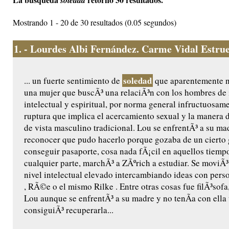
soledad
Mostrando 1 - 20 de 30 resultados (0.05 segundos)
1.
- Lourdes Albi Fernández. Carme Vidal Estruel
soledad
... un fuerte sentimiento de
que aparentemente no
una mujer que buscÃ³ una relaciÃ³n con los hombres de i
intelectual y espiritual, por norma general infructuosam
ruptura que implica el acercamiento sexual y la manera 
de vista masculino tradicional. Lou se enfrentÃ³ a su ma
reconocer que pudo hacerlo porque gozaba de un cierto gr
conseguir pasaporte, cosa nada fÃ¡cil en aquellos tiemp
cualquier parte, marchÃ³ a ZÃºrich a estudiar. Se moviÃ³
nivel intelectual elevado intercambiando ideas con pers
, RÃ©e o el mismo Rilke . Entre otras cosas fue filÃ³sofa,
Lou aunque se enfrentÃ³ a su madre y no tenÃ­a con ella 
consiguiÃ³ recuperarla...