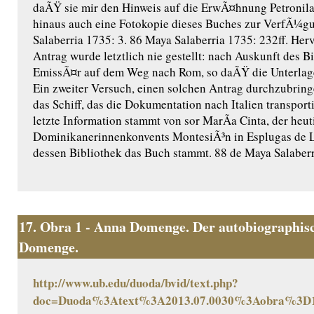
daÃŸ sie mir den Hinweis auf die ErwÃ¤hnung Petronil
hinaus auch eine Fotokopie dieses Buches zur VerfÃ¼gun
Salaberria 1735: 3. 86 Maya Salaberria 1735: 232ff. Her
Antrag wurde letztlich nie gestellt: nach Auskunft des B
EmissÃ¤r auf dem Weg nach Rom, so daÃŸ die Unterlag
Ein zweiter Versuch, einen solchen Antrag durchzubring
das Schiff, das die Dokumentation nach Italien transporti
letzte Information stammt von sor MarÃ­a Cinta, der heu
Dominikanerinnenkonvents MontesiÃ³n in Esplugas de L
dessen Bibliothek das Buch stammt. 88 de Maya Salaberr
17.
Obra 1 - Anna Domenge. Der autobiographisc
Domenge.
http://www.ub.edu/duoda/bvid/text.php?
doc=Duoda%3Atext%3A2013.07.0030%3Aobra%3D1