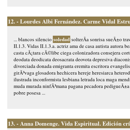
12.
- Lourdes Albi Fernández. Carme Vidal Estr
soledad
... blancos silencio
solterÃ­a sonrisa sueÃ±o tra
II.1.3. Vidas II.1.3.a. actriz ama de casa autista autora 
casta cÃ¡tara cÃ©libe ciega colonizadora consejera cor
deodata deodicata deosacrata deovota depresiva diaconis
divorciada donada emigranta eremita escritora evangeli
girÃ³vaga glosadora hechicera hereje heresiarca hetero
ilustrada inconformista lesbiana letrada loca maga mend
muda murada ninfÃ³mana pagana pecadora pedigueÃ±a p
pobre posesa ...
13.
- Anna Domenge. Vida Espiritual. Edición crít