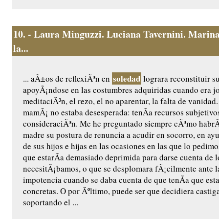
10.
- Laura Minguzzi. Luciana Tavernini. Marina 
la...
soledad
... aÃ±os de reflexiÃ³n en
lograra reconstituir su 
apoyÃ¡ndose en las costumbres adquiridas cuando era joven
meditaciÃ³n, el rezo, el no aparentar, la falta de vanidad
mamÃ¡ no estaba desesperada: tenÃ­a recursos subjetivo
consideraciÃ³n. Me he preguntado siempre cÃ³mo habrÃ¡
madre su postura de renuncia a acudir en socorro, en a
de sus hijos e hijas en las ocasiones en las que lo pedi
que estarÃ­a demasiado deprimida para darse cuenta de 
necesitÃ¡bamos, o que se desplomara fÃ¡cilmente ante l
impotencia cuando se daba cuenta de que tenÃ­a que esta
concretas. O por Ãºltimo, puede ser que decidiera castig
soportando el ...