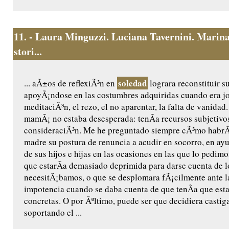
11.
- Laura Minguzzi. Luciana Tavernini. Marina 
stori...
soledad
... aÃ±os de reflexiÃ³n en
lograra reconstituir su 
apoyÃ¡ndose en las costumbres adquiridas cuando era joven
meditaciÃ³n, el rezo, el no aparentar, la falta de vanidad
mamÃ¡ no estaba desesperada: tenÃ­a recursos subjetivo
consideraciÃ³n. Me he preguntado siempre cÃ³mo habrÃ¡
madre su postura de renuncia a acudir en socorro, en a
de sus hijos e hijas en las ocasiones en las que lo pedi
que estarÃ­a demasiado deprimida para darse cuenta de 
necesitÃ¡bamos, o que se desplomara fÃ¡cilmente ante l
impotencia cuando se daba cuenta de que tenÃ­a que esta
concretas. O por Ãºltimo, puede ser que decidiera castig
soportando el ...