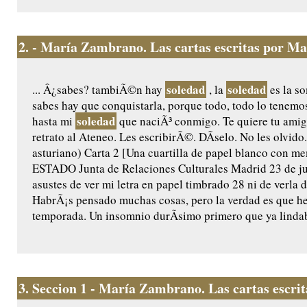
2.
- María Zambrano. Las cartas escritas por Ma
soledad
soledad
... Â¿sabes? tambiÃ©n hay
, la
es la so
sabes hay que conquistarla, porque todo, todo lo tenemos
soledad
hasta mi
que naciÃ³ conmigo. Te quiere tu am
retrato al Ateneo. Les escribirÃ©. DÃ­selo. No les olvido.
asturiano) Carta 2 [Una cuartilla de papel blanco con
ESTADO Junta de Relaciones Culturales Madrid 23 de ju
asustes de ver mi letra en papel timbrado 28 ni de verla
HabrÃ¡s pensado muchas cosas, pero la verdad es que he
temporada. Un insomnio durÃ­simo primero que ya lindaba
3.
Seccion 1 - María Zambrano. Las cartas escri