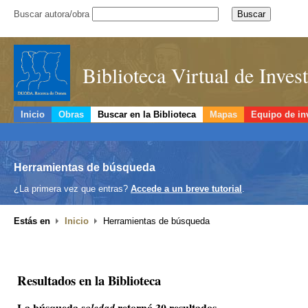
Buscar autora/obra
Biblioteca Virtual de Inve
Inicio
Obras
Buscar en la Biblioteca
Mapas
Equipo de in
Herramientas de búsqueda
¿La primera vez que entras?
Accede a un breve tutorial
.
Estás en
Inicio
Herramientas de búsqueda
Resultados en la Biblioteca
La búsqueda
retornó 30 resultados.