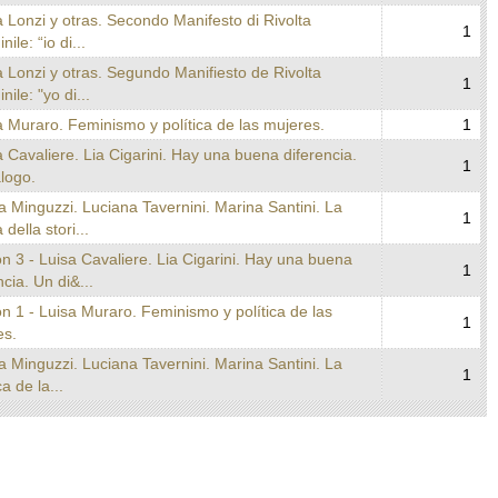
a Lonzi y otras. Secondo Manifesto di Rivolta
1
ile: “io di...
a Lonzi y otras. Segundo Manifiesto de Rivolta
1
ile: "yo di...
a Muraro. Feminismo y política de las mujeres.
1
a Cavaliere. Lia Cigarini. Hay una buena diferencia.
1
logo.
a Minguzzi. Luciana Tavernini. Marina Santini. La
1
 della stori...
n 3 - Luisa Cavaliere. Lia Cigarini. Hay una buena
1
ncia. Un di&...
n 1 - Luisa Muraro. Feminismo y política de las
1
es.
a Minguzzi. Luciana Tavernini. Marina Santini. La
1
ca de la...