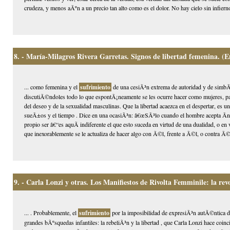
crudeza, y menos aÃºn a un precio tan alto como es el dolor. No hay cielo sin infierno
8.
- María-Milagros Rivera Garretas. Signos de libertad femenina. (E
... como femenina y el
sufrimiento
de una cesiÃ³n extrema de autoridad y de simbÃ
discutiÃ©ndoles todo lo que espontÃ¡neamente se les ocurre hacer como mujeres, part
del deseo y de la sexualidad masculinas. Que la libertad acaezca en el despertar, es
sueÃ±os y el tiempo . Dice en una ocasiÃ³n: â€œSÃ³lo cuando el hombre acepta Ã­nte
propio ser â€“es aquÃ­ indiferente el que esto suceda en virtud de una dualidad, o en 
que inexorablemente se le actualiza de hacer algo con Ã©l, frente a Ã©l, o contra Ã©
9.
- Carla Lonzi y otras. Los Manifiestos de Rivolta Femminile: la rev
... . Probablemente, el
sufrimiento
por la imposibilidad de expresiÃ³n autÃ©ntica de
grandes bÃºsquedas infantiles: la rebeliÃ³n y la libertad , que Carla Lonzi hace coinci