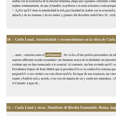
acabar con la economÃ­a de la miseria femenina, plaga que seguimos sufriendo a diario
repiten continuamente, de que el hambre, la pobreza o la renta mÃ­nima o toda porque
". Â¿Por quÃ© tiene la autenticidad la mÃ¡gica facultad de acabar con la economÃ­a 
ademÃ¡s de los traumas y de los nudos y grumos del desorden simbÃ³lico 20 , estÃ¡ el
10.
- Carla Lonzi. Autenticidad y reconocimiento en la obra de Carla
... amor , concreta como el
sufrimiento
. No veÃ­a cÃ³mo podÃ­a prescindirse de ello
aspecto edificante resulta secundario: me iluminan acerca de la identidad, me preceden
evidente que no han renunciado a lo esencial. Al contrario, me han revelado quÃ© e
Prostitution Papers de Kate Millett que la prostituciÃ³n es la condiciÃ³n extrema qu
preguntÃ© si era verdad o no esta observaciÃ³n. En lugar de una respuesta, me vino a
cuanto sÃ­mbolo mÃ¡s acorde, si no con mi manera de ser y sentir por naturaleza , sÃ­
el Carmelo. Lugar de...
11.
- Carla Lonzi y otras. Manifesto di Rivolta Femminile. Roma, lugl