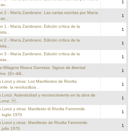
1
an...
n 2 - María Zambrano. Las cartas escritas por María
1
an...
n 1 - María Zambrano. Edición crítica de la
1
ista...
n 2 - María Zambrano. Edición crítica de la
1
ista...
n 3 - María Zambrano. Edición crítica de la
1
ista...
a-Milagros Rivera Garretas. Signos de libertad
1
na. (En di&...
a Lonzi y otras. Los Manifiestos de Rivolta
1
ile: la revoluci&oa...
a Lonzi. Autenticidad y reconocimiento en la obra de
1
Lonzi. ...
a Lonzi y otras. Manifesto di Rivolta Femminile.
1
luglio 1970.
a Lonzi y otras. Manifiesto de Rivolta Femminile.
1
julio 1970.