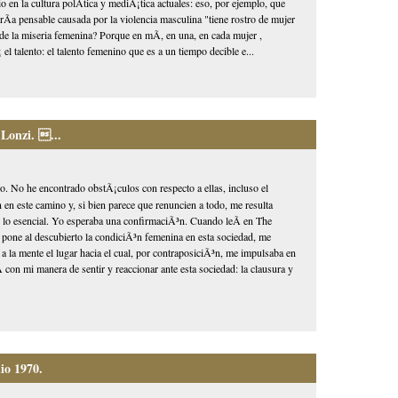
 en la cultura polÃ­tica y mediÃ¡tica actuales: eso, por ejemplo, que
rÃ­a pensable causada por la violencia masculina "tiene rostro de mujer
de la miseria femenina? Porque en mÃ­, en una, en cada mujer ,
 talento: el talento femenino que es a un tiempo decible e...
 Lonzi. ...
. No he encontrado obstÃ¡culos con respecto a ellas, incluso el
 en este camino y, si bien parece que renuncien a todo, me resulta
s lo esencial. Yo esperaba una confirmaciÃ³n. Cuando leÃ­ en The
e pone al descubierto la condiciÃ³n femenina en esta sociedad, me
 la mente el lugar hacia el cual, por contraposiciÃ³n, me impulsaba en
 con mi manera de sentir y reaccionar ante esta sociedad: la clausura y
io 1970.