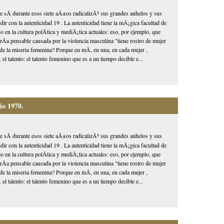
 sÃ­ durante esos siete aÃ±os radicalizÃ³ sus grandes anhelos y sus
dir con la autenticidad 19 . La autenticidad tiene la mÃ¡gica facultad de
 en la cultura polÃ­tica y mediÃ¡tica actuales: eso, por ejemplo, que
rÃ­a pensable causada por la violencia masculina "tiene rostro de mujer
de la miseria femenina? Porque en mÃ­, en una, en cada mujer ,
 talento: el talento femenino que es a un tiempo decible e...
io 1970.
 sÃ­ durante esos siete aÃ±os radicalizÃ³ sus grandes anhelos y sus
dir con la autenticidad 19 . La autenticidad tiene la mÃ¡gica facultad de
 en la cultura polÃ­tica y mediÃ¡tica actuales: eso, por ejemplo, que
rÃ­a pensable causada por la violencia masculina "tiene rostro de mujer
de la miseria femenina? Porque en mÃ­, en una, en cada mujer ,
 talento: el talento femenino que es a un tiempo decible e...