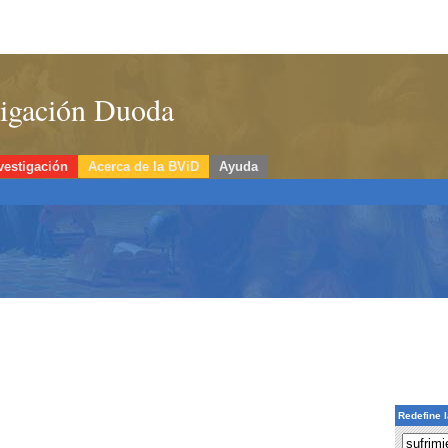
stigación Duoda
vestigación
Acerca de la BViD
Ayuda
Redefine 