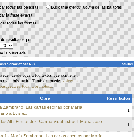
car
todas
las palabras
Buscar
al menos alguna
de las palabras
car la
frase exacta
car todas las formas
s
de resultados por
:
 obras encontradas (20)
[ocultar]
ceder desde aquí a los textos que contienen
ino de búsqueda. También puede
volver a
 búsqueda en toda la biblioteca
.
Obra
Resultados
a Zambrano. Las cartas escritas por María
1
ano a Luis &...
des Albi Fernández. Carme Vidal Estruel. María José
1
n 1 - María Zambrano. Las cartas escritas por María