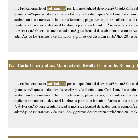
... . Probablemente, el
sufrimiento
por la imposibilidad de expresiÃ³n autÃ©ntica de
grandes bÃºsquedas infantiles: la rebeliÃ³n y la libertad , que Carla Lonzi hace coinci
acabar con la economÃ­a de la miseria femenina, plaga que seguimos sufriendo a diario
repiten continuamente, de que el hambre, la pobreza o la renta mÃ­nima o toda porque
". Â¿Por quÃ© tiene la autenticidad la mÃ¡gica facultad de acabar con la economÃ­a 
ademÃ¡s de los traumas y de los nudos y grumos del desorden simbÃ³lico 20 , estÃ¡ el
12.
- Carla Lonzi y otras. Manifiesto de Rivolta Femminile. Roma, jul
... . Probablemente, el
sufrimiento
por la imposibilidad de expresiÃ³n autÃ©ntica de
grandes bÃºsquedas infantiles: la rebeliÃ³n y la libertad , que Carla Lonzi hace coinci
acabar con la economÃ­a de la miseria femenina, plaga que seguimos sufriendo a diario
repiten continuamente, de que el hambre, la pobreza o la renta mÃ­nima o toda porque
". Â¿Por quÃ© tiene la autenticidad la mÃ¡gica facultad de acabar con la economÃ­a 
ademÃ¡s de los traumas y de los nudos y grumos del desorden simbÃ³lico 20 , estÃ¡ el