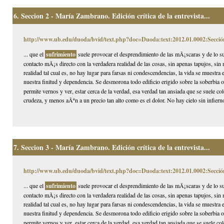
6.
Seccion 2 - María Zambrano. Edición crítica de la entrevista...
http://www.ub.edu/duoda/bvid/text.php?doc=Duoda:text:2012.01.0002:Secció
... que el
sufrimiento
suele provocar el desprendimiento de las mÃ¡scaras y de lo 
contacto mÃ¡s directo con la verdadera realidad de las cosas, sin apenas tapujos, si
realidad tal cual es, no hay lugar para farsas ni condescendencias, la vida se muestra
nuestra finitud y dependencia. Se desmorona todo edificio erigido sobre la soberbia 
permite vernos y ver, estar cerca de la verdad, esa verdad tan ansiada que se suele co
crudeza, y menos aÃºn a un precio tan alto como es el dolor. No hay cielo sin infierno
7.
Seccion 3 - María Zambrano. Edición crítica de la entrevista...
http://www.ub.edu/duoda/bvid/text.php?doc=Duoda:text:2012.01.0002:Secció
... que el
sufrimiento
suele provocar el desprendimiento de las mÃ¡scaras y de lo 
contacto mÃ¡s directo con la verdadera realidad de las cosas, sin apenas tapujos, si
realidad tal cual es, no hay lugar para farsas ni condescendencias, la vida se muestra
nuestra finitud y dependencia. Se desmorona todo edificio erigido sobre la soberbia 
permite vernos y ver, estar cerca de la verdad, esa verdad tan ansiada que se suele co