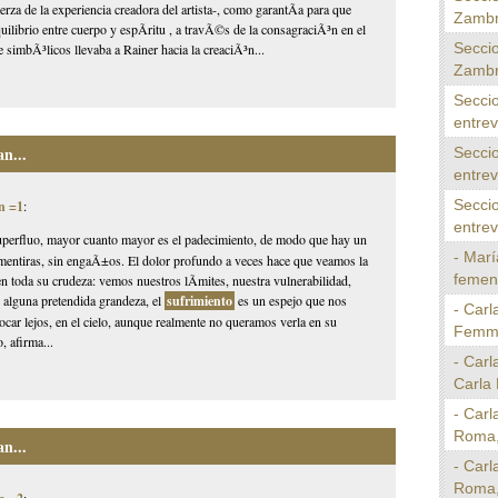
za de la experiencia creadora del artista-, como garantÃ­a para que
Zambr
ilibrio entre cuerpo y espÃ­ritu , a travÃ©s de la consagraciÃ³n en el
Seccio
e simbÃ³licos llevaba a Rainer hacia la creaciÃ³n...
Zambr
Seccio
entrev
n...
Seccio
entrev
Seccio
n =1
:
entrev
superfluo, mayor cuanto mayor es el padecimiento, de modo que hay un
- Marí
n mentiras, sin engaÃ±os. El dolor profundo a veces hace que veamos la
femeni
 en toda su crudeza: vemos nuestros lÃ­mites, nuestra vulnerabilidad,
o alguna pretendida grandeza, el
sufrimiento
es un espejo que nos
- Carl
locar lejos, en el cielo, aunque realmente no queramos verla en su
Femmin
, afirma...
- Carl
Carla 
- Carl
Roma, 
n...
- Carl
Roma, 