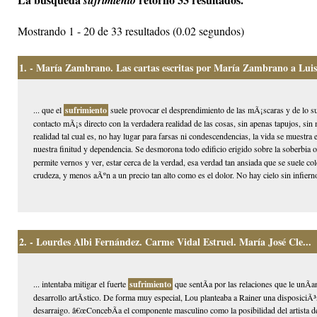
sufrimiento
Mostrando 1 - 20 de 33 resultados (0.02 segundos)
1.
- María Zambrano. Las cartas escritas por María Zambrano a Luis
... que el
sufrimiento
suele provocar el desprendimiento de las mÃ¡scaras y de lo 
contacto mÃ¡s directo con la verdadera realidad de las cosas, sin apenas tapujos, si
realidad tal cual es, no hay lugar para farsas ni condescendencias, la vida se muestra
nuestra finitud y dependencia. Se desmorona todo edificio erigido sobre la soberbia 
permite vernos y ver, estar cerca de la verdad, esa verdad tan ansiada que se suele co
crudeza, y menos aÃºn a un precio tan alto como es el dolor. No hay cielo sin infierno
2.
- Lourdes Albi Fernández. Carme Vidal Estruel. María José Cle...
... intentaba mitigar el fuerte
sufrimiento
que sentÃ­a por las relaciones que le unÃ­
desarrollo artÃ­stico. De forma muy especial, Lou planteaba a Rainer una disposiciÃ³n 
desarraigo. â€œConcebÃ­a el componente masculino como la posibilidad del artista de g