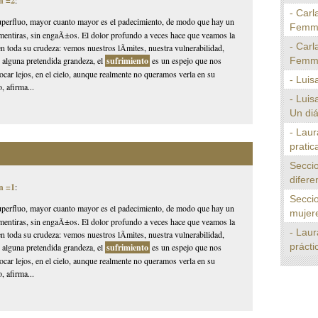
n =2
:
- Carl
superfluo, mayor cuanto mayor es el padecimiento, de modo que hay un
Femmin
n mentiras, sin engaÃ±os. El dolor profundo a veces hace que veamos la
- Carl
 en toda su crudeza: vemos nuestros lÃ­mites, nuestra vulnerabilidad,
Femmin
o alguna pretendida grandeza, el
sufrimiento
es un espejo que nos
locar lejos, en el cielo, aunque realmente no queramos verla en su
- Luis
, afirma...
- Luis
Un diá
- Laur
pratica
Seccio
difere
n =1
:
Seccio
superfluo, mayor cuanto mayor es el padecimiento, de modo que hay un
mujer
n mentiras, sin engaÃ±os. El dolor profundo a veces hace que veamos la
- Laur
 en toda su crudeza: vemos nuestros lÃ­mites, nuestra vulnerabilidad,
prácti
o alguna pretendida grandeza, el
sufrimiento
es un espejo que nos
locar lejos, en el cielo, aunque realmente no queramos verla en su
, afirma...