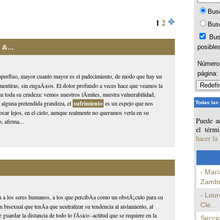
Bus
1
2
Bus
Bus
 &...
posible
Número 
página
superfluo, mayor cuanto mayor es el padecimiento, de modo que hay un
n mentiras, sin engaÃ±os. El dolor profundo a veces hace que veamos la
 en toda su crudeza: vemos nuestros lÃ­mites, nuestra vulnerabilidad,
o alguna pretendida grandeza, el
sufrimiento
es un espejo que nos
Todas las
locar lejos, en el cielo, aunque realmente no queramos verla en su
Puede ac
, afirma...
el térm
hacer la
- Marí
Zambr
- Lour
an a los seres humanos, a los que percibÃ­a como un obstÃ¡culo para su
Cle...
bisexual que tenÃ­a que neutralizar su tendencia al aislamiento, al
uardar la distancia de todo lo fÃ­sico -actitud que se requiere en la
Seccio