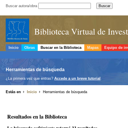
Buscar autora/obra
Biblioteca Virtual de Inve
Inicio
Obras
Buscar en la Biblioteca
Mapas
Equipo de in
Herramientas de búsqueda
¿La primera vez que entras?
Accede a un breve tutorial
.
Estás en
Inicio
Herramientas de búsqueda
Resultados en la Biblioteca
La búsqueda
retornó 33 resultados.