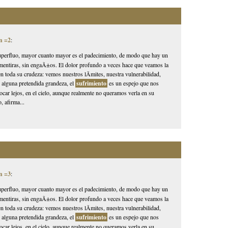
n =2
:
superfluo, mayor cuanto mayor es el padecimiento, de modo que hay un
n mentiras, sin engaÃ±os. El dolor profundo a veces hace que veamos la
 en toda su crudeza: vemos nuestros lÃ­mites, nuestra vulnerabilidad,
o alguna pretendida grandeza, el
sufrimiento
es un espejo que nos
locar lejos, en el cielo, aunque realmente no queramos verla en su
, afirma...
n =3
:
superfluo, mayor cuanto mayor es el padecimiento, de modo que hay un
n mentiras, sin engaÃ±os. El dolor profundo a veces hace que veamos la
 en toda su crudeza: vemos nuestros lÃ­mites, nuestra vulnerabilidad,
o alguna pretendida grandeza, el
sufrimiento
es un espejo que nos
locar lejos, en el cielo, aunque realmente no queramos verla en su