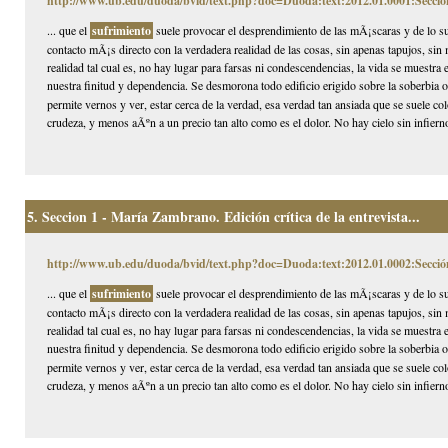
http://www.ub.edu/duoda/bvid/text.php?doc=Duoda:text:2012.01.0001:Secció
... que el
sufrimiento
suele provocar el desprendimiento de las mÃ¡scaras y de lo 
contacto mÃ¡s directo con la verdadera realidad de las cosas, sin apenas tapujos, si
realidad tal cual es, no hay lugar para farsas ni condescendencias, la vida se muestra
nuestra finitud y dependencia. Se desmorona todo edificio erigido sobre la soberbia 
permite vernos y ver, estar cerca de la verdad, esa verdad tan ansiada que se suele co
crudeza, y menos aÃºn a un precio tan alto como es el dolor. No hay cielo sin infierno
5.
Seccion 1 - María Zambrano. Edición crítica de la entrevista...
http://www.ub.edu/duoda/bvid/text.php?doc=Duoda:text:2012.01.0002:Secció
... que el
sufrimiento
suele provocar el desprendimiento de las mÃ¡scaras y de lo 
contacto mÃ¡s directo con la verdadera realidad de las cosas, sin apenas tapujos, si
realidad tal cual es, no hay lugar para farsas ni condescendencias, la vida se muestra
nuestra finitud y dependencia. Se desmorona todo edificio erigido sobre la soberbia 
permite vernos y ver, estar cerca de la verdad, esa verdad tan ansiada que se suele co
crudeza, y menos aÃºn a un precio tan alto como es el dolor. No hay cielo sin infierno