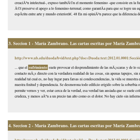
creaciÃ³n intelectual-, expuso tambiÃ©n el momento femenino -que consiste en la fuer
Ã©l preserve el apego a lo femenino-terrenal; como garantÃ­a para que se logre un equ
espÃ­ritu entre arte y mundo exteriorâ€. 48 En mi opiniÃ³n parece que la diferencia d
3.
Seccion 1 - María Zambrano. Las cartas escritas por María Zambra
http://www.ub.edu/duoda/bvid/text.php?doc=Duoda:text:2012.01.0001:Secció
... que el
sufrimiento
suele provocar el desprendimiento de las mÃ¡scaras y de lo 
contacto mÃ¡s directo con la verdadera realidad de las cosas, sin apenas tapujos, si
realidad tal cual es, no hay lugar para farsas ni condescendencias, la vida se muestra
nuestra finitud y dependencia. Se desmorona todo edificio erigido sobre la soberbia 
permite vernos y ver, estar cerca de la verdad, esa verdad tan ansiada que se suele co
crudeza, y menos aÃºn a un precio tan alto como es el dolor. No hay cielo sin infierno
4.
Seccion 2 - María Zambrano. Las cartas escritas por María Zambra