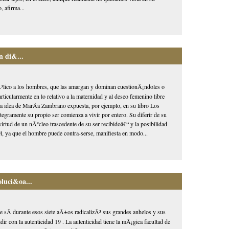
, afirma...
n di&...
³lico a los hombres, que las amargan y dominan cuestionÃ¡ndoles o
icularmente en lo relativo a la maternidad y al deseo femenino libre
 una idea de MarÃ­a Zambrano expuesta, por ejemplo, en su libro Los
gramente su propio ser comienza a vivir por entero. Su diferir de su
virtud de un nÃºcleo trascedente de su ser recibidoâ€“ y la posibilidad
l, ya que el hombre puede contra-serse, manifiesta en modo...
oluci&oa...
 sÃ­ durante esos siete aÃ±os radicalizÃ³ sus grandes anhelos y sus
dir con la autenticidad 19 . La autenticidad tiene la mÃ¡gica facultad de