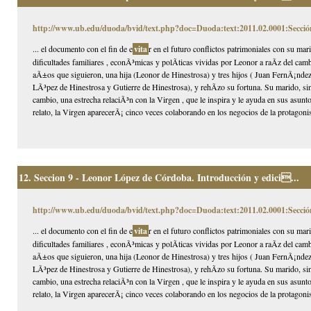
http://www.ub.edu/duoda/bvid/text.php?doc=Duoda:text:2011.02.0001:Secció
... el documento con el fin de e
vita
r en el futuro conflictos patrimoniales con su mar
dificultades familiares , econÃ³micas y polÃ­ticas vividas por Leonor a raÃ­z del ca
aÃ±os que siguieron, una hija (Leonor de Hinestrosa) y tres hijos ( Juan FernÃ¡nd
LÃ³pez de Hinestrosa y Gutierre de Hinestrosa), y rehÃ­zo su fortuna. Su marido, s
cambio, una estrecha relaciÃ³n con la Virgen , que le inspira y le ayuda en sus asun
relato, la Virgen aparecerÃ¡ cinco veces colaborando en los negocios de la protagonist
12.
Seccion 9 - Leonor López de Córdoba. Introducción y edici...
http://www.ub.edu/duoda/bvid/text.php?doc=Duoda:text:2011.02.0001:Secció
... el documento con el fin de e
vita
r en el futuro conflictos patrimoniales con su mar
dificultades familiares , econÃ³micas y polÃ­ticas vividas por Leonor a raÃ­z del ca
aÃ±os que siguieron, una hija (Leonor de Hinestrosa) y tres hijos ( Juan FernÃ¡nd
LÃ³pez de Hinestrosa y Gutierre de Hinestrosa), y rehÃ­zo su fortuna. Su marido, s
cambio, una estrecha relaciÃ³n con la Virgen , que le inspira y le ayuda en sus asun
relato, la Virgen aparecerÃ¡ cinco veces colaborando en los negocios de la protagonist