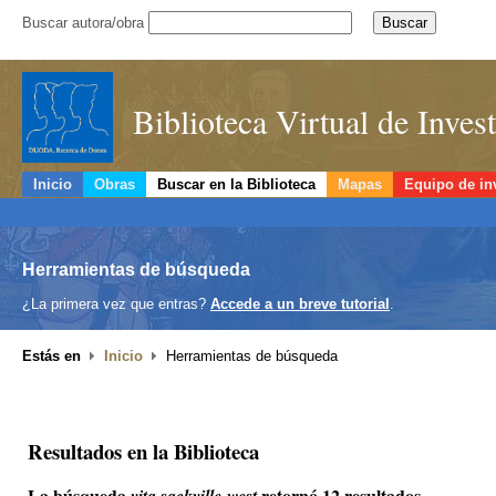
Buscar autora/obra
Biblioteca Virtual de Inve
Inicio
Obras
Buscar en la Biblioteca
Mapas
Equipo de in
Herramientas de búsqueda
¿La primera vez que entras?
Accede a un breve tutorial
.
Estás en
Inicio
Herramientas de búsqueda
Resultados en la Biblioteca
La búsqueda
retornó 12 resultados.