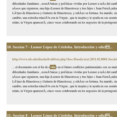
dificultades familiares , econÃ³micas y polÃ­ticas vividas por Leonor a raÃ­z del ca
aÃ±os que siguieron, una hija (Leonor de Hinestrosa) y tres hijos ( Juan FernÃ¡nd
LÃ³pez de Hinestrosa y Gutierre de Hinestrosa), y rehÃ­zo su fortuna. Su marido, s
cambio, una estrecha relaciÃ³n con la Virgen , que le inspira y le ayuda en sus asun
relato, la Virgen aparecerÃ¡ cinco veces colaborando en los negocios de la protagonist
10.
Seccion 7 - Leonor López de Córdoba. Introducción y edici...
http://www.ub.edu/duoda/bvid/text.php?doc=Duoda:text:2011.02.0001:Secció
... el documento con el fin de e
vita
r en el futuro conflictos patrimoniales con su mar
dificultades familiares , econÃ³micas y polÃ­ticas vividas por Leonor a raÃ­z del ca
aÃ±os que siguieron, una hija (Leonor de Hinestrosa) y tres hijos ( Juan FernÃ¡nd
LÃ³pez de Hinestrosa y Gutierre de Hinestrosa), y rehÃ­zo su fortuna. Su marido, s
cambio, una estrecha relaciÃ³n con la Virgen , que le inspira y le ayuda en sus asun
relato, la Virgen aparecerÃ¡ cinco veces colaborando en los negocios de la protagonist
11.
Seccion 8 - Leonor López de Córdoba. Introducción y edici...