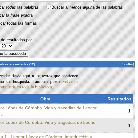
car
todas
las palabras
Buscar
al menos alguna
de las palabras
car la
frase exacta
car todas las formas
s
de resultados por
:
 obras encontradas (12)
[ocultar]
ceder desde aquí a los textos que contienen
ino de búsqueda. También puede
volver a
 búsqueda en toda la biblioteca
.
Obra
Resultados
nor López de Córdoba. Vida y traxedias de Leonor
1
...
nor López de Córdoba. Vida y tragedias de Leonor
1
...
on 1 - Leonor López de Córdoba. Introducción y