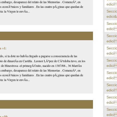
in embargo, desaparece del relato de las Memorias . ComenzÃ³, en
edici
tos econÃ³micos y familiares . En las cuatro pÃ¡ginas que quedan de
Secci
a: la Virgen le envÃ­a...
edici&
Secci
edici
Secci
edici
Secci
n =1
:
edici
ido, si la dote no habÃ­a llegado a pagarse a consecuencia de las
Secci
mbio de dinastÃ­a en Castilla . Leonor LÃ³pez de CÃ³rdoba tuvo, en los
edici
ez de Hinestrosa -el primogÃ©nito, nacido en 1387/88-, 36 MartÃ­n
in embargo, desaparece del relato de las Memorias . ComenzÃ³, en
Secci
tos econÃ³micos y familiares . En las cuatro pÃ¡ginas que quedan de
edici
a: la Virgen le envÃ­a...
Secci
edici
Secci
edici
Secci
edici
n =10
: