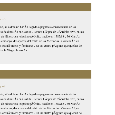
n =3
:
ido, si la dote no habÃ­a llegado a pagarse a consecuencia de las
mbio de dinastÃ­a en Castilla . Leonor LÃ³pez de CÃ³rdoba tuvo, en los
ez de Hinestrosa -el primogÃ©nito, nacido en 1387/88-, 36 MartÃ­n
in embargo, desaparece del relato de las Memorias . ComenzÃ³, en
tos econÃ³micos y familiares . En las cuatro pÃ¡ginas que quedan de
a: la Virgen le envÃ­a...
n =4
:
ido, si la dote no habÃ­a llegado a pagarse a consecuencia de las
mbio de dinastÃ­a en Castilla . Leonor LÃ³pez de CÃ³rdoba tuvo, en los
ez de Hinestrosa -el primogÃ©nito, nacido en 1387/88-, 36 MartÃ­n
in embargo, desaparece del relato de las Memorias . ComenzÃ³, en
tos econÃ³micos y familiares . En las cuatro pÃ¡ginas que quedan de