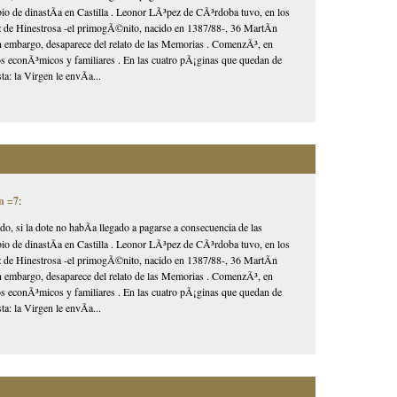
mbio de dinastÃ­a en Castilla . Leonor LÃ³pez de CÃ³rdoba tuvo, en los
ez de Hinestrosa -el primogÃ©nito, nacido en 1387/88-, 36 MartÃ­n
in embargo, desaparece del relato de las Memorias . ComenzÃ³, en
tos econÃ³micos y familiares . En las cuatro pÃ¡ginas que quedan de
a: la Virgen le envÃ­a...
n =7
:
ido, si la dote no habÃ­a llegado a pagarse a consecuencia de las
mbio de dinastÃ­a en Castilla . Leonor LÃ³pez de CÃ³rdoba tuvo, en los
ez de Hinestrosa -el primogÃ©nito, nacido en 1387/88-, 36 MartÃ­n
in embargo, desaparece del relato de las Memorias . ComenzÃ³, en
tos econÃ³micos y familiares . En las cuatro pÃ¡ginas que quedan de
a: la Virgen le envÃ­a...