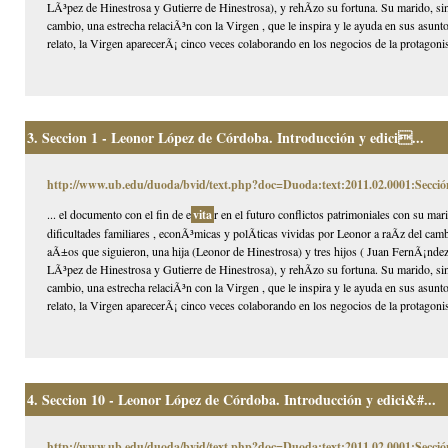
LÃ³pez de Hinestrosa y Gutierre de Hinestrosa), y rehÃ­zo su fortuna. Su marido, s
cambio, una estrecha relaciÃ³n con la Virgen , que le inspira y le ayuda en sus asun
relato, la Virgen aparecerÃ¡ cinco veces colaborando en los negocios de la protagonist
3.
Seccion 1 - Leonor López de Córdoba. Introducción y edici...
http://www.ub.edu/duoda/bvid/text.php?doc=Duoda:text:2011.02.0001:Secció
... el documento con el fin de e
vita
r en el futuro conflictos patrimoniales con su mar
dificultades familiares , econÃ³micas y polÃ­ticas vividas por Leonor a raÃ­z del ca
aÃ±os que siguieron, una hija (Leonor de Hinestrosa) y tres hijos ( Juan FernÃ¡nd
LÃ³pez de Hinestrosa y Gutierre de Hinestrosa), y rehÃ­zo su fortuna. Su marido, s
cambio, una estrecha relaciÃ³n con la Virgen , que le inspira y le ayuda en sus asun
relato, la Virgen aparecerÃ¡ cinco veces colaborando en los negocios de la protagonist
4.
Seccion 10 - Leonor López de Córdoba. Introducción y edici&#...
http://www.ub.edu/duoda/bvid/text.php?doc=Duoda:text:2011.02.0001:Secció