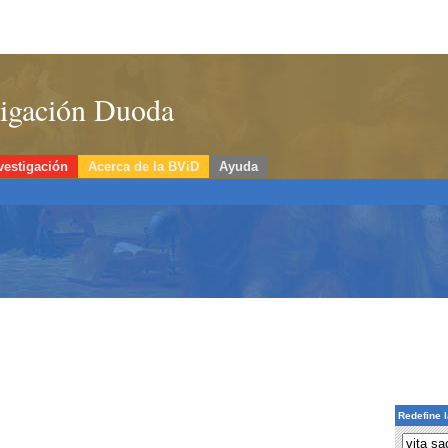
stigación Duoda
vestigación
Acerca de la BViD
Ayuda
Redefine 