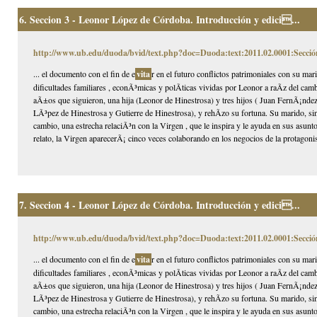
6.
Seccion 3 - Leonor López de Córdoba. Introducción y edici...
http://www.ub.edu/duoda/bvid/text.php?doc=Duoda:text:2011.02.0001:Secció
... el documento con el fin de e
vita
r en el futuro conflictos patrimoniales con su mar
dificultades familiares , econÃ³micas y polÃ­ticas vividas por Leonor a raÃ­z del ca
aÃ±os que siguieron, una hija (Leonor de Hinestrosa) y tres hijos ( Juan FernÃ¡nd
LÃ³pez de Hinestrosa y Gutierre de Hinestrosa), y rehÃ­zo su fortuna. Su marido, s
cambio, una estrecha relaciÃ³n con la Virgen , que le inspira y le ayuda en sus asun
relato, la Virgen aparecerÃ¡ cinco veces colaborando en los negocios de la protagonist
7.
Seccion 4 - Leonor López de Córdoba. Introducción y edici...
http://www.ub.edu/duoda/bvid/text.php?doc=Duoda:text:2011.02.0001:Secció
... el documento con el fin de e
vita
r en el futuro conflictos patrimoniales con su mar
dificultades familiares , econÃ³micas y polÃ­ticas vividas por Leonor a raÃ­z del ca
aÃ±os que siguieron, una hija (Leonor de Hinestrosa) y tres hijos ( Juan FernÃ¡nd
LÃ³pez de Hinestrosa y Gutierre de Hinestrosa), y rehÃ­zo su fortuna. Su marido, s
cambio, una estrecha relaciÃ³n con la Virgen , que le inspira y le ayuda en sus asun