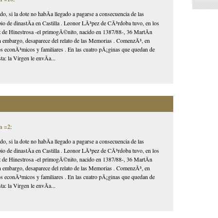
ido, si la dote no habÃ­a llegado a pagarse a consecuencia de las
mbio de dinastÃ­a en Castilla . Leonor LÃ³pez de CÃ³rdoba tuvo, en los
ez de Hinestrosa -el primogÃ©nito, nacido en 1387/88-, 36 MartÃ­n
in embargo, desaparece del relato de las Memorias . ComenzÃ³, en
tos econÃ³micos y familiares . En las cuatro pÃ¡ginas que quedan de
a: la Virgen le envÃ­a...
n =2
:
ido, si la dote no habÃ­a llegado a pagarse a consecuencia de las
mbio de dinastÃ­a en Castilla . Leonor LÃ³pez de CÃ³rdoba tuvo, en los
ez de Hinestrosa -el primogÃ©nito, nacido en 1387/88-, 36 MartÃ­n
in embargo, desaparece del relato de las Memorias . ComenzÃ³, en
tos econÃ³micos y familiares . En las cuatro pÃ¡ginas que quedan de
a: la Virgen le envÃ­a...