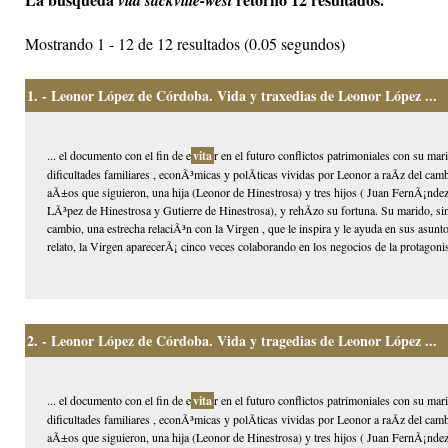
vita sackville-west
Mostrando 1 - 12 de 12 resultados (0.05 segundos)
1.
- Leonor López de Córdoba. Vida y traxedias de Leonor López ...
... el documento con el fin de e
vita
r en el futuro conflictos patrimoniales con su mar
dificultades familiares , econÃ³micas y polÃ­ticas vividas por Leonor a raÃ­z del ca
aÃ±os que siguieron, una hija (Leonor de Hinestrosa) y tres hijos ( Juan FernÃ¡nd
LÃ³pez de Hinestrosa y Gutierre de Hinestrosa), y rehÃ­zo su fortuna. Su marido, s
cambio, una estrecha relaciÃ³n con la Virgen , que le inspira y le ayuda en sus asun
relato, la Virgen aparecerÃ¡ cinco veces colaborando en los negocios de la protagonist
2.
- Leonor López de Córdoba. Vida y tragedias de Leonor López ...
... el documento con el fin de e
vita
r en el futuro conflictos patrimoniales con su mar
dificultades familiares , econÃ³micas y polÃ­ticas vividas por Leonor a raÃ­z del ca
aÃ±os que siguieron, una hija (Leonor de Hinestrosa) y tres hijos ( Juan FernÃ¡nd