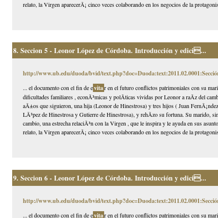
relato, la Virgen aparecerÃ¡ cinco veces colaborando en los negocios de la protagonist
8.
Seccion 5 - Leonor López de Córdoba. Introducción y edici...
http://www.ub.edu/duoda/bvid/text.php?doc=Duoda:text:2011.02.0001:Secció
... el documento con el fin de e
vita
r en el futuro conflictos patrimoniales con su mar
dificultades familiares , econÃ³micas y polÃ­ticas vividas por Leonor a raÃ­z del ca
aÃ±os que siguieron, una hija (Leonor de Hinestrosa) y tres hijos ( Juan FernÃ¡nd
LÃ³pez de Hinestrosa y Gutierre de Hinestrosa), y rehÃ­zo su fortuna. Su marido, s
cambio, una estrecha relaciÃ³n con la Virgen , que le inspira y le ayuda en sus asun
relato, la Virgen aparecerÃ¡ cinco veces colaborando en los negocios de la protagonist
9.
Seccion 6 - Leonor López de Córdoba. Introducción y edici...
http://www.ub.edu/duoda/bvid/text.php?doc=Duoda:text:2011.02.0001:Secció
... el documento con el fin de e
vita
r en el futuro conflictos patrimoniales con su mar