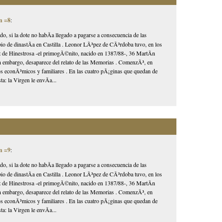
n =8
:
ido, si la dote no habÃ­a llegado a pagarse a consecuencia de las
mbio de dinastÃ­a en Castilla . Leonor LÃ³pez de CÃ³rdoba tuvo, en los
ez de Hinestrosa -el primogÃ©nito, nacido en 1387/88-, 36 MartÃ­n
in embargo, desaparece del relato de las Memorias . ComenzÃ³, en
tos econÃ³micos y familiares . En las cuatro pÃ¡ginas que quedan de
a: la Virgen le envÃ­a...
n =9
:
ido, si la dote no habÃ­a llegado a pagarse a consecuencia de las
mbio de dinastÃ­a en Castilla . Leonor LÃ³pez de CÃ³rdoba tuvo, en los
ez de Hinestrosa -el primogÃ©nito, nacido en 1387/88-, 36 MartÃ­n
in embargo, desaparece del relato de las Memorias . ComenzÃ³, en
tos econÃ³micos y familiares . En las cuatro pÃ¡ginas que quedan de
a: la Virgen le envÃ­a...