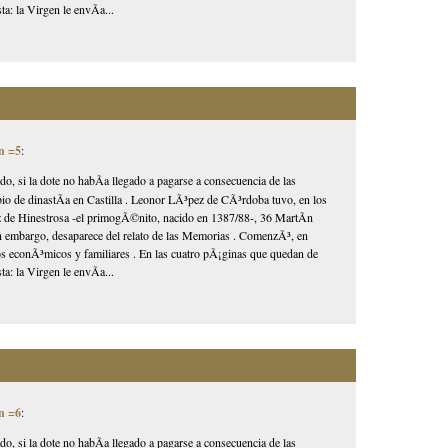
a: la Virgen le envÃ­a...
n =5
:
ido, si la dote no habÃ­a llegado a pagarse a consecuencia de las
mbio de dinastÃ­a en Castilla . Leonor LÃ³pez de CÃ³rdoba tuvo, en los
ez de Hinestrosa -el primogÃ©nito, nacido en 1387/88-, 36 MartÃ­n
in embargo, desaparece del relato de las Memorias . ComenzÃ³, en
tos econÃ³micos y familiares . En las cuatro pÃ¡ginas que quedan de
a: la Virgen le envÃ­a...
n =6
:
ido, si la dote no habÃ­a llegado a pagarse a consecuencia de las