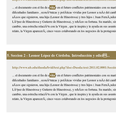
... el documento con el fin de e
vita
r en el futuro conflictos patrimoniales con su mar
dificultades familiares , econÃ³micas y polÃ­ticas vividas por Leonor a raÃ­z del ca
aÃ±os que siguieron, una hija (Leonor de Hinestrosa) y tres hijos ( Juan FernÃ¡nd
LÃ³pez de Hinestrosa y Gutierre de Hinestrosa), y rehÃ­zo su fortuna. Su marido, s
cambio, una estrecha relaciÃ³n con la Virgen , que le inspira y le ayuda en sus asun
relato, la Virgen aparecerÃ¡ cinco veces colaborando en los negocios de la protagonist
5.
Seccion 2 - Leonor López de Córdoba. Introducción y edici...
http://www.ub.edu/duoda/bvid/text.php?doc=Duoda:text:2011.02.0001:Secció
... el documento con el fin de e
vita
r en el futuro conflictos patrimoniales con su mar
dificultades familiares , econÃ³micas y polÃ­ticas vividas por Leonor a raÃ­z del ca
aÃ±os que siguieron, una hija (Leonor de Hinestrosa) y tres hijos ( Juan FernÃ¡nd
LÃ³pez de Hinestrosa y Gutierre de Hinestrosa), y rehÃ­zo su fortuna. Su marido, s
cambio, una estrecha relaciÃ³n con la Virgen , que le inspira y le ayuda en sus asun
relato, la Virgen aparecerÃ¡ cinco veces colaborando en los negocios de la protagonist