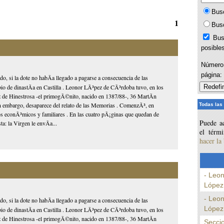
Bus
1
Bus
Bus
posible
Número 
página
ido, si la dote no habÃ­a llegado a pagarse a consecuencia de las
mbio de dinastÃ­a en Castilla . Leonor LÃ³pez de CÃ³rdoba tuvo, en los
ez de Hinestrosa -el primogÃ©nito, nacido en 1387/88-, 36 MartÃ­n
in embargo, desaparece del relato de las Memorias . ComenzÃ³, en
Todas las
tos econÃ³micos y familiares . En las cuatro pÃ¡ginas que quedan de
Puede ac
a: la Virgen le envÃ­a...
el térm
hacer la
- Leo
López 
- Leo
ido, si la dote no habÃ­a llegado a pagarse a consecuencia de las
López 
mbio de dinastÃ­a en Castilla . Leonor LÃ³pez de CÃ³rdoba tuvo, en los
ez de Hinestrosa -el primogÃ©nito, nacido en 1387/88-, 36 MartÃ­n
Secci