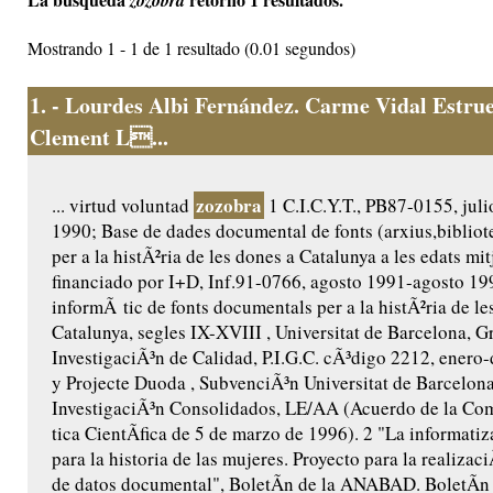
zozobra
Mostrando 1 - 1 de 1 resultado (0.01 segundos)
1.
- Lourdes Albi Fernández. Carme Vidal Estrue
Clement L...
zozobra
... virtud voluntad
1 C.I.C.Y.T., PB87-0155, juli
1990; Base de dades documental de fonts (arxius,bibliot
per a la histÃ²ria de les dones a Catalunya a les edats mi
financiado por I+D, Inf.91-0766, agosto 1991-agosto 19
informÃ tic de fonts documentals per a la histÃ²ria de le
Catalunya, segles IX-XVIII , Universitat de Barcelona, G
InvestigaciÃ³n de Calidad, P.I.G.C. cÃ³digo 2212, enero
y Projecte Duoda , SubvenciÃ³n Universitat de Barcelon
InvestigaciÃ³n Consolidados, LE/AA (Acuerdo de la Co
tica CientÃ­fica de 5 de marzo de 1996). 2 "La informati
para la historia de las mujeres. Proyecto para la realizac
de datos documental", BoletÃ­n de la ANABAD. BoletÃ­n 