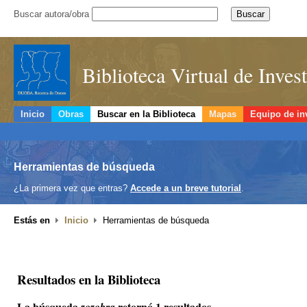
Buscar autora/obra
Biblioteca Virtual de Inve
Inicio
Obras
Buscar en la Biblioteca
Mapas
Equipo de in
Herramientas de búsqueda
¿La primera vez que entras?
Accede a un breve tutorial
.
Estás en
Inicio
Herramientas de búsqueda
Resultados en la Biblioteca
La búsqueda
retornó 1 resultados.