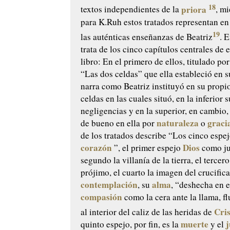
18
priora
textos independientes de la
, m
para K.Ruh estos tratados representan en
19
las auténticas enseñanzas de Beatriz
. 
trata de los cinco capítulos centrales de
libro: En el primero de ellos, titulado por
“Las dos celdas” que ella estableció en 
narra como Beatriz instituyó en su propi
celdas en las cuales situó, en la inferior
negligencias y en la superior, en cambio,
naturaleza
graci
de bueno en ella por
o
de los tratados describe “Los cinco espej
corazón
Dios
”, el primer espejo
como ju
segundo la villanía de la tierra, el tercer
prójimo, el cuarto la imagen del crucific
contemplación
alma
, su
, “deshecha en 
compasión
como la cera ante la llama, f
Cri
al interior del caliz de las heridas de
muerte
j
quinto espejo, por fin, es la
y el