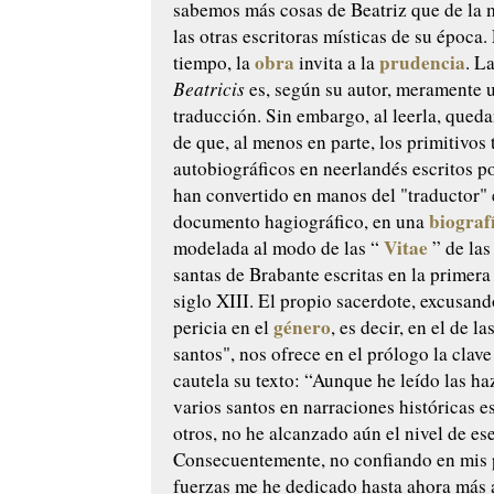
sabemos más cosas de Beatriz que de la 
las otras escritoras místicas de su época
obra
prudencia
tiempo, la
invita a la
. L
Beatricis
es, según su autor, meramente 
traducción. Sin embargo, al leerla, qued
de que, al menos en parte, los primitivos 
autobiográficos en neerlandés escritos po
han convertido en manos del "traductor"
biograf
documento hagiográfico, en una
Vitae
modelada al modo de las “
” de las
santas de Brabante escritas en la primera
siglo XIII. El propio sacerdote, excusand
género
pericia en el
, es decir, en el de l
santos", nos ofrece en el prólogo la clave
cautela su texto: “Aunque he leído las h
varios santos en narraciones históricas es
otros, no he alcanzado aún el nivel de es
Consecuentemente, no confiando en mis 
fuerzas me he dedicado hasta ahora más 