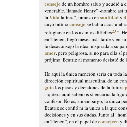
consejo
de un hombre sabio y acudió a c
venerable, llamado Henry” -nombre así t
Vida
santidad
d
la
latina-“, famoso en
y
consejo
cuyo íntimo
se había acostumbr
23
refugiarse en los asuntos difíciles
”. He
en Tienen, llegó meses más tarde y en s
le desaconsejó la idea, inspirada a su par
amor
, pero peligrosa, si no para ella sí p
prójimo. Beatriz al momento desistió de 
He aquí la única mención seria en toda l
dirección espiritual masculina, de un co
guía
los pasos y decisiones de la futura
siquiera aquí sabemos si encarna la figur
confesor. No es, sin embargo, la única pe
Beatriz se confió ni la única a la que con
decisiones y en sus dudas. Junto al “hom
consejera
en Tienen”, en el papel de
y d