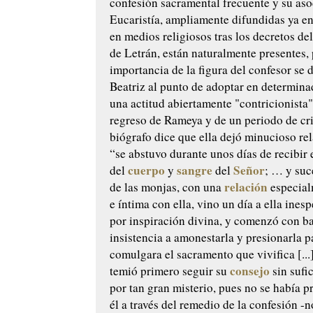
confesión sacramental frecuente y su aso
Eucaristía, ampliamente difundidas ya en 
en medios religiosos tras los decretos de
de Letrán, están naturalmente presentes, 
importancia de la figura del confesor se 
Beatriz al punto de adoptar en determi
una actitud abiertamente "contricionista":
regreso de Rameya y de un periodo de cri
biógrafo dice que ella dejó minucioso rel
“se abstuvo durante unos días de recibir
cuerpo
sangre
Señor
del
y
del
; … y suc
relación
de las monjas, con una
especial
e íntima con ella, vino un día a ella ine
por inspiración divina, y comenzó con b
insistencia a amonestarla y presionarla p
comulgara el sacramento que vivifica [...
consejo
temió primero seguir su
sin sufi
por tan gran misterio, pues no se había 
él a través del remedio de la confesión -n