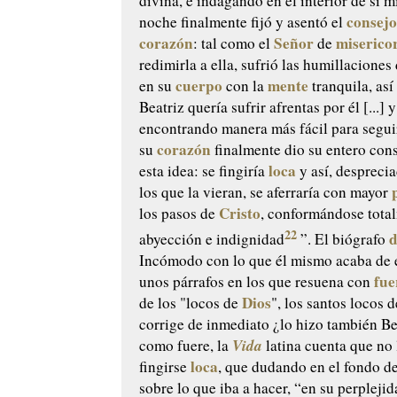
divina, e indagando en el interior de sí 
consej
noche finalmente fijó y asentó el
corazón
Señor
miserico
: tal como el
de
redimirla a ella, sufrió las humillaciones
cuerpo
mente
en su
con la
tranquila, así
Beatriz quería sufrir afrentas por él [...] 
encontrando manera más fácil para segui
corazón
su
finalmente dio su entero con
loca
esta idea: se fingiría
y así, despreci
los que la vieran, se aferraría con mayor
Cristo
los pasos de
, conformándose total
22
abyección e indignidad
”. El biógrafo
Incómodo con lo que él mismo acaba de 
fue
unos párrafos en los que resuena con
Dios
de los "locos de
", los santos locos d
corrige de inmediato ¿lo hizo también Be
Vida
como fuere, la
latina cuenta que no 
loca
fingirse
, que dudando en el fondo d
sobre lo que iba a hacer, “en su perpleji