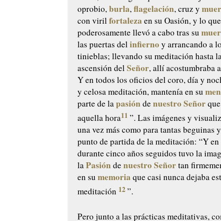
burla
flagelación
muer
oprobio,
,
, cruz y
fortaleza
con viril
en su Oasión, y lo qu
muer
poderosamente llevó a cabo tras su
infierno
las puertas del
y arrancando a lo
tinieblas; llevando su meditación hasta l
Señor
ascensión del
, allí acostumbraba a
Y en todos los oficios del coro, día y no
men
y celosa meditación, mantenía en su
pasión
nuestro Señor
parte de la
de
que 
11
aquella hora
”. Las imágenes y visuali
una vez más como para tantas beguinas y
punto de partida de la meditación: “Y en
durante cinco años seguidos tuvo la ima
Pasión
nuestro Señor
la
de
tan firmeme
memoria
en su
que casi nunca dejaba es
12
meditación
”.
Pero junto a las prácticas meditativas, 