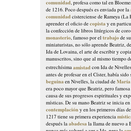
comunidad
, profesa como tal en Bloeme
de 1216. Poco después es enviada por la
comunidad
cisterciense de Rameya (La
copista
aprender el oficio de
y en particu
la confección de libros litúrgicos de coro
monasterio
trabajo
, famoso por el
de su
miniaturistas, no sólo aprende Beatriz, d
Ida de Lovaina, el arte de escribir y copi
manuscritos, sino que al mismo tiempo d
amistad
estrechísima
con Ida de Nivelle
antes de profesar en el Císter, había sido
beguina
María
en Nivelles, la ciudad de
era poco mayor que Beatriz, pero famosa
causa de sus progresos espirituales y exp
místicas. De su mano Beatriz se inicia en
contemplación
y en los primeros días d
místic
1217 tiene su primera experiencia
abadesa
después la
la llama de nuevo a
am
nunca más volverá a ver a Ida, pero la