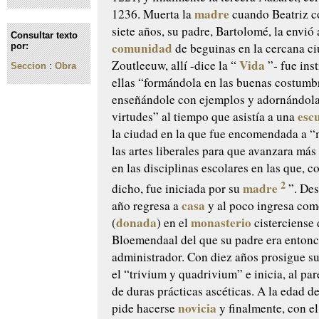
madre
1236. Muerta la
cuando Beatriz c
siete años, su padre, Bartolomé, la envió 
Consultar texto
comunidad
de beguinas en la cercana c
por:
Vida
Zoutleeuw, allí -dice la “
”- fue ins
Seccion
:
Obra
ellas “formándola en las buenas costumb
enseñándole con ejemplos y adornándol
esc
virtudes” al tiempo que asistía a una
la ciudad en la que fue encomendada a “
las artes liberales para que avanzara má
en las disciplinas escolares en las que,
2
madre
dicho, fue iniciada por su
”. Des
casa
año regresa a
y al poco ingresa co
donada
monasterio
(
) en el
cisterciense 
Bloemendaal del que su padre era enton
administrador. Con diez años prosigue s
el “trivium y quadrivium” e inicia, al pa
de duras prácticas ascéticas. A la edad d
novicia
pide hacerse
y finalmente, con el