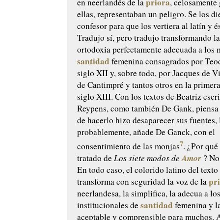
priora
en neerlandés de la
, celosamente
ellas, representaban un peligro. Se los di
confesor para que los vertiera al latín y é
Tradujo sí, pero tradujo transformando l
ortodoxia perfectamente adecuada a los 
santidad
femenina consagrados por Teod
siglo XII y, sobre todo, por Jacques de 
de Cantimpré y tantos otros en la primer
siglo XIII. Con los textos de Beatriz esc
Reypens, como también De Gank, piensa
de hacerlo hizo desaparecer sus fuentes, 
probablemente, añade De Ganck, con el
7
consentimiento de las monjas
. ¿Por qué
Amor
tratado de
Los siete modos de
? No
En todo caso, el colorido latino del texto
pr
transforma con seguridad la voz de la
neerlandesa, la simplifica, la adecua a l
santidad
institucionales de
femenina y l
aceptable y comprensible para muchos. 