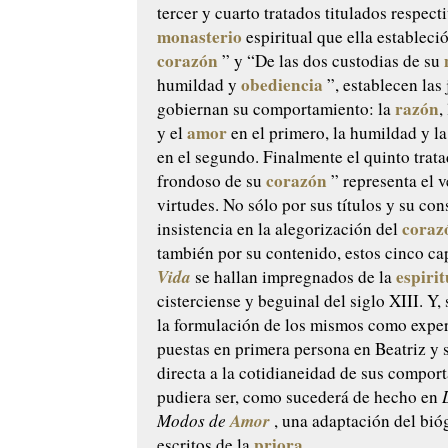
tercer y cuarto tratados titulados respec
monasterio
espiritual que ella estableci
corazón
” y “De las dos custodias de su
obediencia
humildad y
”, establecen las
razón
gobiernan su comportamiento: la
,
amor
y el
en el primero, la humildad y l
en el segundo. Finalmente el quinto trata
corazón
frondoso de su
” representa el v
virtudes. No sólo por sus títulos y su con
coraz
insistencia en la alegorización del
también por su contenido, estos cinco cap
Vida
espiri
se hallan impregnados de la
cisterciense y beguinal del siglo XIII. Y,
la formulación de los mismos como exper
puestas en primera persona en Beatriz y 
directa a la cotidianeidad de sus compo
pudiera ser, como sucederá de hecho en
Amor
Modos de
, una adaptación del bió
priora
escritos de la
.