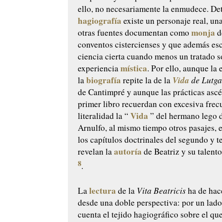
ello, no necesariamente la enmudece. Det
hagiografía
existe un personaje real, un
monja
otras fuentes documentan como
d
conventos cistercienses y que además esc
ciencia cierta cuando menos un tratado s
mística
experiencia
. Por ello, aunque la 
biografía
Vida
la
repite la de la
de Lutga
de Cantimpré y aunque las prácticas ascé
primer libro recuerdan con excesiva frec
Vida
literalidad la “
” del hermano lego d
Arnulfo, al mismo tiempo otros pasajes, 
los capítulos doctrinales del segundo y te
autoría
revelan la
de Beatriz y su talent
8
.
lectura
La
de la
Vita Beatricis
ha de hac
desde una doble perspectiva: por un lado
cuenta el tejido hagiográfico sobre el que