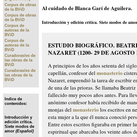
Corpus de obras
Al cuidado de Blanca Garí de Aguilera.
de la BViD
Corpus de obras
de la BViD
Introducción y edición crítica. Siete modos de am
Corpus de
autoras de la
BViD
Corpus de
ESTUDIO BIOGRÁFICO. BEATR
autoras de la
BViD
NAZARET (1200- 29 DE AGOSTO 
Curadoras/es de
las obras de la
A principios de los años setenta del siglo
BViD
Curadoras/es de
monasterio
capellán, confesor del
cister
las obras de la
Nazaret, emprendió la tarea de escribir en
BViD
de una de las prioras. Se llamaba Beatriz
fallecido muy pocos años antes. Para llev
Indice de
anónimo confesor había recibido de mano
contenidos:
monasterio
monjas del
los escritos en n
esta mujer a la que él nunca conoció per
Introducción y
edición crítica.
Entre estos escritos figuraba en primer l
Siete modos de
espiritual que abarcaba los veinte años d
amor
(Español)