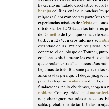
ha escrito un tratado escolástico sobre l
herejía
del Ries, en la que muchas "muje
religiosas" abrazan teorías panteístas y 
Cristo
experiencias místicas de
en tonos
ortodoxia. De 1273 datan los informes pr
Concilio
del
de Lyon que se ha celebrad
habl
tarde, en 1274; en esos informes se
escándalo de las "mujeres religiosas", y 
concreto, el del obispo de Tournai, junto
condena explícitamente los escritos en l
que circulan entre ellas. Pocos años más 
beguinas de todo Brabante parecen los s
amenazadas para que el duque juzgue ne
protección
ponerlas bajo su
directa; mu
fundaciones, no lo olvidemos, acogen a m
nobleza
monasteri
. Con seguridad en el
no podían ignorarse todas estas cosas. El
sabía, probablemente también las monjas.