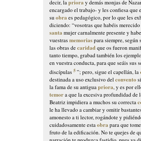
priora
decir, la
y demás monjas de Nazar
encargado el trabajo- y les confiesa que 
obra
su
es pedagógico, por lo que les ex
diciendo: “vosotras que habéis merecido 
santa
mujer carnalmente presente y habe
memorias
vuestras
para siempre, según s
caridad
las obras de
que os fueron manif
tanto tiempo, grabad también los ejempl
en vuestra conducta, para que seáis sus 
5
discípulas
”; pero, sigue el capellán, la
convento
destinada a uso exclusivo del
si
priora
la fama de su antigua
, y es por el
temor
a que la excesiva profundidad de l
c
Beatriz impidiera a muchos su correcta
le ha llevado a cambiar y omitir bastantes
amonesto a ti lector, rogándote y pidiénd
obra
cuidadosamente esta
para que tomes
fruto de la edificación. No te quejes de q
narración te produzca fastidio, pues ya d