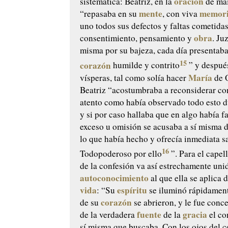
oración
sistemática: Beatriz, en la
de mai
mente
memor
“repasaba en su
, con viva
uno todos sus defectos y faltas cometidas
obra
consentimiento, pensamiento y
. Ju
misma por su bajeza, cada día presentab
15
corazón
humilde y contrito
” y después
María
vísperas, tal como solía hacer
de 
Beatriz “acostumbraba a reconsiderar co
atento como había observado todo esto du
y si por caso hallaba que en algo había f
exceso u omisión se acusaba a sí misma 
lo que había hecho y ofrecía inmediata sa
16
Todopoderoso por ello
”. Para el capell
de la confesión va así estrechamente unid
autoconocimiento
al que ella se aplica 
vida
espíritu
: “Su
se iluminó rápidament
corazón
de su
se abrieron, y le fue conc
fuente
gracia
de la verdadera
de la
el co
sí misma que buscaba. Con los ojos del 