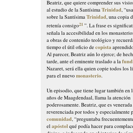
Beatriz, que quiere comprender sus visio
Trinidad
al estudio de la Santísima
, “us
Trinidad
sobre la Santísima
, una copia d
21
retenía consigo
”. La frase es significa
señala la accesibilidad en los monasterio
a obras de contenido teológico y recuer
copista
tiempo el útil oficio de
aprendido
Al parecer, Beatriz aún lo ejerce; de he
fund
tarde, ante el eminente traslado a la
Nazaret, será ella quien copie todos los l
monasterio
para el nuevo
.
Un episodio, que tiene lugar también en 
años de Maagdendaal, llama la atención
poderosamente. Beatriz, que es venerada
reverenciada por todos y especialmente 
comunidad
, “preguntaba frecuentement
apóstol
el
qué podía hacer para complace