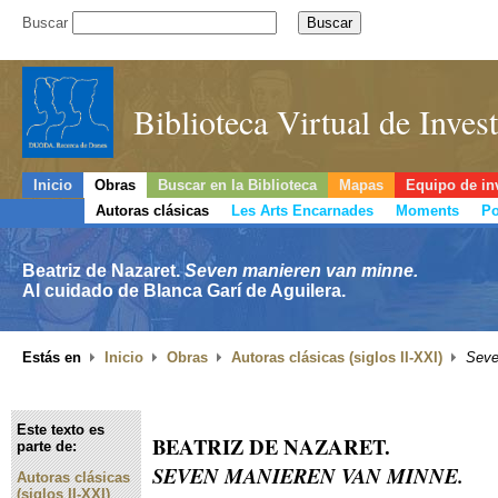
Buscar
Biblioteca Virtual de Inve
Inicio
Obras
Buscar en la Biblioteca
Mapas
Equipo de in
Autoras clásicas
Les Arts Encarnades
Moments
Po
Beatriz de Nazaret.
Seven manieren van minne.
Al cuidado de Blanca Garí de Aguilera.
Estás en
Inicio
Obras
Autoras clásicas (siglos II-XXI)
Seve
Este texto es
BEATRIZ DE NAZARET.
parte de:
SEVEN MANIEREN VAN MINNE.
Autoras clásicas
(siglos II-XXI)