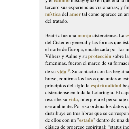
camino
y el
mistagógico en que ella la i
tercero sus experiencias visionarias; y f
mística
amor
del
tal como aparece en am
del tratado.
monja
e
Beatriz fue una
cisterciense. La
del Císter en general y las formas que és
el norte de Europa, encabezada por los 
protección
Villiers y Aulne y su
sobre la
femeninas, fueron el marco de su formac
9
vida
de su
. Su contacto con las beguina
breve, confirma los lazos que unieron es
espiritualidad
principios del siglo la
beg
cisterciense en toda la Lotaringia. El ca
vida
rescribe su
, interpreta el personaje 
ese ambiente. Por eso ordena los datos q
distribuye en tres libros que se correspo
estado
de ellos con un "
" dentro de una 
clásica de progreso espiritual: “
status i