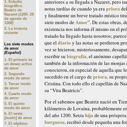
anteriores a su llegada a Nazaret, pero t
1.
Estudio
biográfico.
priora
notas tardías de cuando ya era
de
Beatriz de
y finalmente un breve tratado místico tit
Nazaret (1200- 29
de agosto de
Amor
siete modos de
”. De estas obras, d
1268)
existencia nos informa él mismo en el pró
2.
La historia
viviente
tratado ha llegado hasta nosotros; parece
diario
que el
y las notas se perdieron pro
Los siete modos
vez se hicieron, misteriosamente, desapa
de amor
(Español)
biografía
escribir su
, el anónimo capell
1.
El primero es
también de la información de las monjas 
un deseo activo
de amor
conocieron, en especial de aquella que l
2.
Segundo
priora
sucedido en el cargo de
, su prop
modo de amor
Cristina. Con todo ello el capellán de Na
3.
Tercer modo
de amor
su “Vita Beatricis”.
4.
Cuarto modo
de amor
Por el sabemos que Beatriz nació en Tien
5.
El quinto
kilómetros de Lovaina, probablemente e
modo de amor
6.
El sexto
hija
del año 1200. Sexta
de una prósper
[modo] de amor
burguesa
, recibió desde pequeña una f
7.
El séptimo