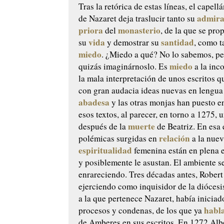
Tras la retórica de estas líneas, el capell
admira
de Nazaret deja traslucir tanto su
priora
monasterio
del
, de la que se pro
vida
santidad
su
y demostrar su
, como 
miedo
. ¿Miedo a qué? No lo sabemos, p
miedo
quizás imaginárnoslo. Es
a la inc
la mala interpretación de unos escritos 
con gran audacia ideas nuevas en lengua
abadesa
y las otras monjas han puesto e
esos textos, al parecer, en torno a 1275, 
muerte
después de la
de Beatriz. En esa 
relación
polémicas surgidas en
a la nue
espiritualidad
femenina están en plena 
y posiblemente le asustan. El ambiente s
enrareciendo. Tres décadas antes, Rober
ejerciendo como inquisidor de la diócesi
a la que pertenece Nazaret, había iniciad
habl
procesos y condenas, de los que ya
de Amberes en sus escritos. En 1272 Al