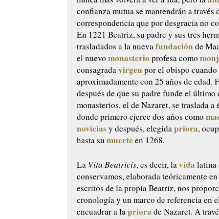
confianza mutua se mantendrán a través 
correspondencia que por desgracia no c
En 1221 Beatriz, su padre y sus tres her
fundación
trasladados a la nueva
de Maa
monasterio
monj
el nuevo
profesa como
virgen
consagrada
por el obispo cuando
aproximadamente con 25 años de edad. F
después de que su padre funde el último d
monasterios, el de Nazaret, se traslada a 
mae
donde primero ejerce dos años como
novicias
priora
y después, elegida
, ocu
muerte
hasta su
en 1268.
vida
La
Vita Beatricis
, es decir, la
latina
conservamos, elaborada teóricamente en
escritos de la propia Beatriz, nos propor
cronología y un marco de referencia en e
priora
encuadrar a la
de Nazaret. A travé