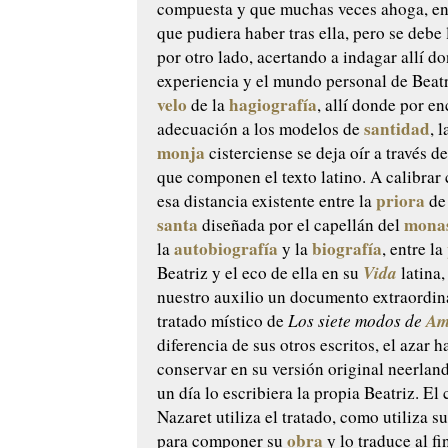
compuesta y que muchas veces ahoga, en
que pudiera haber tras ella, pero se debe
por otro lado, acertando a indagar allí do
experiencia y el mundo personal de Beatr
velo
hagiografía
de la
, allí donde por e
santidad
adecuación a los modelos de
, 
monja
cisterciense se deja oír a través de
que componen el texto latino. A calibrar 
priora
esa distancia existente entre la
de 
santa
monas
diseñada por el capellán del
autobiografía
biografía
la
y la
, entre la
Vida
Beatriz y el eco de ella en su
latina
nuestro auxilio un documento extraordina
Am
tratado místico de
Los siete modos de
diferencia de sus otros escritos, el azar 
conservar en su versión original neerlan
un día lo escribiera la propia Beatriz. El
Nazaret utiliza el tratado, como utiliza su
obra
para componer su
y lo traduce al fi