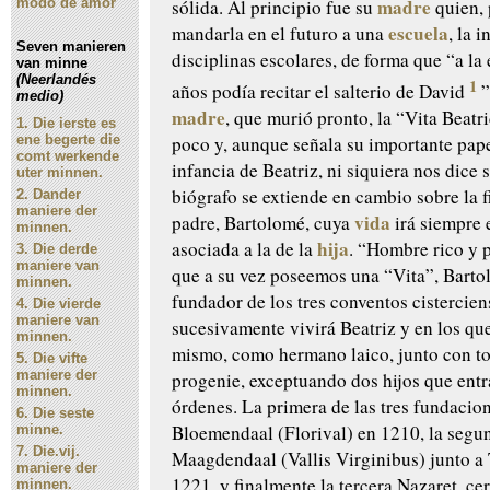
madre
sólida. Al principio fue su
quien,
modo de amor
escuela
mandarla en el futuro a una
, la 
Seven manieren
disciplinas escolares, de forma que “a la
van minne
(Neerlandés
1
años podía recitar el salterio de David
”
medio)
madre
, que murió pronto, la “Vita Beatr
1.
Die ierste es
ene begerte die
poco y, aunque señala su importante pape
comt werkende
infancia de Beatriz, ni siquiera nos dice 
uter minnen.
biógrafo se extiende en cambio sobre la f
2.
Dander
maniere der
vida
padre, Bartolomé, cuya
irá siempre 
minnen.
hija
asociada a la de la
. “Hombre rico y 
3.
Die derde
maniere van
que a su vez poseemos una “Vita”, Barto
minnen.
fundador de los tres conventos cistercien
4.
Die vierde
maniere van
sucesivamente vivirá Beatriz y en los que
minnen.
mismo, como hermano laico, junto con t
5.
Die vifte
maniere der
progenie, exceptuando dos hijos que entr
minnen.
órdenes. La primera de las tres fundacio
6.
Die seste
Bloemendaal (Florival) en 1210, la segu
minne.
7.
Die.vij.
Maagdendaal (Vallis Virginibus) junto a
maniere der
1221, y finalmente la tercera Nazaret, cer
minnen.