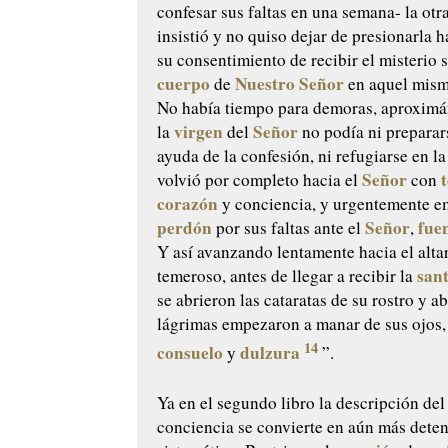
confesar sus faltas en una semana- la otr
insistió y no quiso dejar de presionarla h
su consentimiento de recibir el misterio s
cuerpo
Nuestro Señor
de
en aquel mis
No había tiempo para demoras, aproximá
virgen
Señor
la
del
no podía ni preparar
ayuda de la confesión, ni refugiarse en la
Señor
volvió por completo hacia el
con
corazón
y conciencia, y urgentemente e
perdón
Señor
fue
por sus faltas ante el
,
Y así avanzando lentamente hacia el alta
san
temeroso, antes de llegar a recibir la
se abrieron las cataratas de su rostro y 
lágrimas empezaron a manar de sus ojos,
14
consuelo
dulzura
y
”.
Ya en el segundo libro la descripción de
conciencia se convierte en aún más deten