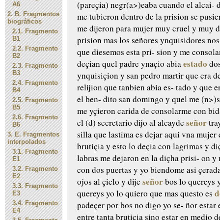
(pareçia) negr(a>)eaba cuando el alcai-
d
A6
2.
B. Fragmentos
me tubieron dentro de
la prision se pusi
biográficos
me
dijeron para mujer muy cruel y
muy di
2.1.
Fragmento
prision mas
los señores ynquisidores nos
B1
2.2.
Fragmento
que diesemos esta pri-
sion y me consola
B2
estado
deçian
quel padre ynaçio abia
dos
2.3.
Fragmento
B3
ynquisiçion y san
pedro martir que era d
2.4.
Fragmento
relijion que tanbien abia es-
tado y que e
B4
el ben-
dito san domingo y quel me (n>)s
2.5.
Fragmento
B5
me yçieron carida de
consolarme con bid
2.6.
Fragmento
señor
el (d) secretario dijo al alcayde
tra
B6
silla que
lastima es dejar aqui vna mujer
3.
E. Fragmentos
interpolados
brutiçia y esto lo deçia
con lagrimas y di
3.1.
Fragmento
labras me dejaron en la diçha prisi-
on y 
E1
con dos puertas
y yo biendome asi çerad
3.2.
Fragmento
E2
señor
ojos al çielo y dije
bos
lo quereys 
3.3.
Fragmento
d
quereys yo
lo quiero que mas questo es
E3
3.4.
Fragmento
padeçer por bos no digo yo se-
ñor estar 
E4
entre tanta
brutiçia sino estar en medio d