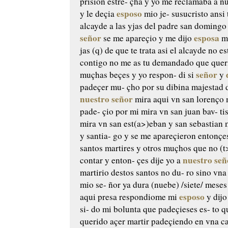
prision estre-
çha y yo me reclamaba a n
esposo
y le deçia
mio je-
susucristo ansi t
alcayde
a las yjas del padre san domingo
señor
esposa
se me apareçio y
me dijo
mi
jas (q) de que te trata asi el alcayde
no es
contigo no me
as tu demandado que queri
señor
muçhas beçes y yo respon-
di si
y
padeçer mu-
çho por su dibina majestad 
nuestro señor
mira aqui
vn san lorenço 
pade-
çio por mi mira vn san juan bav-
ti
mira vn san est(a>)eban y san
sebastian m
y santia-
go y se me apareçieron entonçes
santos martires y otros muçhos
que no (t
nuestro señ
contar y enton-
çes dije yo a
martirio destos santos no du-
ro sino vna
mio se-
ñor ya dura (nuebe) /siete/ meses
esposo
aqui presa respondiome
mi
y dij
si-
do mi bolunta que padeçieses es-
to q
querido açer martir
padeçiendo en vna car