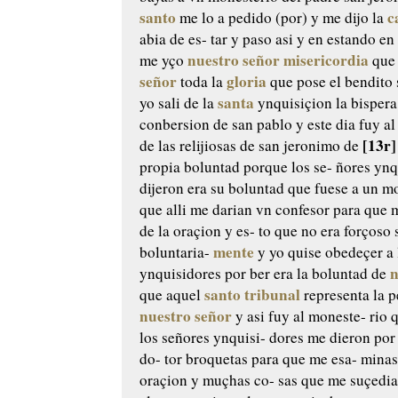
santo
c
me lo a pedido (por)
y me dijo la
abia de es-
tar y paso asi y en estando en 
nuestro señor
misericordia
me yço
que 
señor
gloria
toda la
que pose el
bendito 
santa
yo sali de la
ynquisiçion
la bispera
conbersion de san
pablo
y este dia fuy a
[13r]
de
las relijiosas de san jeronimo
de
propia boluntad porque los se-
ñores ynq
dijeron era su
boluntad que fuese a un m
que alli me darian vn confesor para
que m
de la oraçion y es-
to que no era forçoso 
mente
boluntaria-
y yo quise obedeçer a 
n
ynquisidores por ber era la
boluntad de
santo
tribunal
que aquel
representa la 
nuestro señor
y asi fuy al moneste-
rio 
los señores ynquisi-
dores me dieron por 
do-
tor broquetas para que me esa-
minas
oraçion y muçhas co-
sas que me suçedia