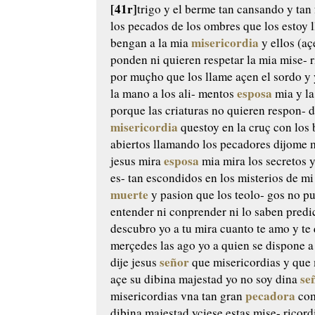
[41r]
trigo y el berme tan cansando y tan 
los pecados de los ombres
que los estoy 
misericordia
bengan
a la mia
y ellos (aç
ponden ni quieren respetar la mia mise-
r
por muçho que los llame açen
el sordo y 
esposa
la mano a los ali-
mentos
mia y la
porque las criaturas no quieren respon-
d
misericordia
questoy en la
cruç con los 
abiertos llamando
los pecadores
dijome 
esposa
jesus mira
mia mira los secretos 
es-
tan escondidos en los misterios de mi
muerte
y pasion que los teolo-
gos no p
entender ni conprender
ni lo saben predic
descubro
yo a tu mira cuanto te amo y te
merçedes las ago yo a quien se
dispone a
señor
dije jesus
que misericordias y que
se
açe su dibina majestad yo
no soy dina
pecadora
misericordias
vna tan gran
com
dibina majestad yçiese estas mise-
ricord