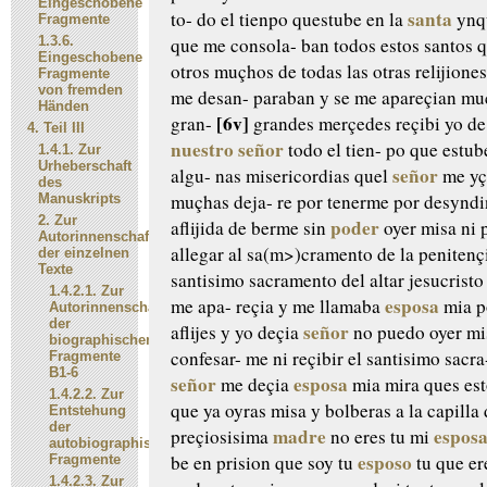
Eingeschobene
santa
to-
do el tienpo questube en la
ynq
Fragmente
1.3.6.
que me consola-
ban todos estos santos 
Eingeschobene
otros muçhos de todas las otras
relijione
Fragmente
von fremden
me desan-
paraban y se me apareçian mu
Händen
[6v]
gran-
grandes merçedes reçibi yo de
4.
Teil III
nuestro señor
todo el tien-
po que estub
1.4.1.
Zur
Urheberschaft
señor
algu-
nas misericordias quel
me
yç
des
muçhas deja-
re por tenerme por desynd
Manuskripts
2.
Zur
poder
aflijida de berme sin
oyer misa ni
Autorinnenschaft
allegar
al sa(m>)cramento de la penitençi
der einzelnen
Texte
santisimo sacramento del altar
jesucrist
1.4.2.1.
Zur
esposa
me apa-
reçia y me llamaba
mia
p
Autorinnenschaft
der
señor
aflijes y yo deçia
no puedo oyer mi
biographischen
confesar-
me ni reçibir el santisimo sacra
Fragmente
B1-6
señor
esposa
me deçia
mia mira ques es
1.4.2.2.
Zur
que ya oyras misa y bolberas a la
capilla 
Entstehung
der
madre
espos
preçiosisima
no eres tu mi
autobiographischen
esposo
be en prision que soy tu
tu
que er
Fragmente
1.4.2.3.
Zur