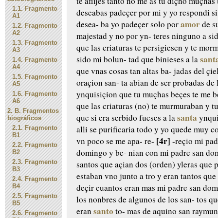
te aflijes
tanto no me as tu diçho muçhas
1.1.
Fragmento
deseabas padeçer por
mi y yo respondi s
A1
amor
desea-
ba yo padeçer solo por
de
su
1.2.
Fragmento
A2
majestad y no por yn-
teres ninguno a si
1.3.
Fragmento
que las criaturas te persigiesen
y te morm
A3
sant
sido mi bolun-
tad que binieses a la
1.4.
Fragmento
A4
que vnas cosas tan altas ba-
jadas del çie
1.5.
Fragmento
oraçion san-
ta abian de ser probadas de 
A5
ynquisiçion que tu muçhas
beçes te me b
1.6.
Fragmento
A6
que las
criaturas (no) te murmuraban y t
2.
B. Fragmentos
santa
que si era serbido fueses
a la
ynqui
biográficos
alli
se purificaria todo y yo quede muy
co
2.1.
Fragmento
B1
[4r]
vn poco se me apa-
re-
-reçio mi pad
2.2.
Fragmento
domingo y be-
nian con mi padre san do
B2
2.3.
Fragmento
santos que açian dos (orden)
yleras que 
B3
estaban vno
junto a tro y eran tantos que
2.4.
Fragmento
deçir cuantos eran mas
mi padre san dom
B4
2.5.
Fragmento
los nonbres de algunos de los san-
tos qu
B5
santo
eran
to-
mas de aquino san raymun
2.6.
Fragmento