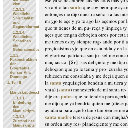
ese ya se
descubren sus pecados mas yo s
vive
santo
vn abito tan
que
soy peor que aya 
1.2.1.3.
entonçes me dijo nuestra seño-
ra las mis
Weibliche
Spiritualität
mi yjo
te açe y yo te ago las açemos por l
und
Gegenreformation
que tu tienes de mi pu-
reça y linpieça /y 
1.2.1.4.
açes que tengan
deboçion otros por esta
Weibliches
me tienes estoy sienpre rog-
ando por ti 
Schreiben
als
preçiosisimo yjo
que en esta bida y en la 
Gehorsamsübung?
el glorioso patriarca san jo-
sef me conso
1.2.2.
Rekonstruktion
[5v]
muçhas co-
-sas del çielo y me dijo 
der
deboçion que yo le tenia y pro-
curaba yo
Biographie
der sor Ana
tubiesen
me consolaba y me deçia quen s
Domenge
santa
la
ynquisiçion
bendria a mi tiera y
3.
Teil II
1.
santa
vn(a)
(
) monesterio de mi santa re-
Manuskriptbeschreibung
pobre
dije era
que
no tendria para açerlo
1.3.1.1.
me dijo que ya bendria quien
me (diese p
Einteilung
des
ayudaria
para açerlo tanb
tanbien se me a
Manuskripts
santa
madre
teresa de jesus con muçha/
1.3.1.2.
Zustand des
su orden muy res-
plandeçiente y me con
Manuskripts