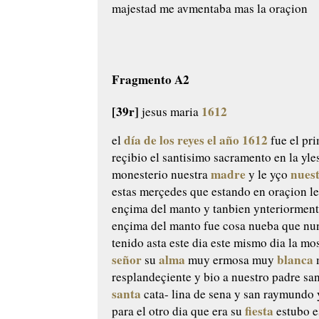
majestad
me avmentaba mas la oraçion
Fragmento A2
[39r]
1612
jesus maria
día de los reyes el año 1612
el
fue el pr
reçibio el
santisimo sacramento en la yle
madre
nues
monesterio nuestra
y le
yço
estas merçedes
que estando en oraçion le
ençima del manto y tanbien
ynteriorment
ençima del
manto fue cosa nueba que nu
tenido asta este dia
este mismo dia la mos
señor
alma
blanca
su
muy ermosa muy
resplandeçiente y bio
a nuestro padre sa
santa
cata-
lina de sena y san raymundo 
fiesta
para el otro dia que era su
estubo e