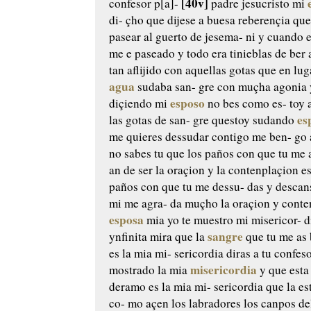
[40v]
confesor
p[a]-
padre jesucristo mi
di-
çho que dijese a buesa reberençia qu
pasear al guerto de jesema-
ni y cuando 
me e paseado
y todo era tinieblas de ber
tan aflijido con aquellas gotas que
en lug
agua
sudaba san-
gre con muçha agonia 
esposo
diçiendo mi
no bes como es-
toy a
es
las gotas de san-
gre questoy sudando
me quieres dessudar contigo me ben-
go 
no sabes tu que los paños
con que tu me 
an de
ser la oraçion y la contenplaçion e
paños con que tu me dessu-
das y descans
mi me agra-
da muçho la oraçion y conte
esposa
mia yo te muestro mi misericor-
d
sangre
ynfinita mira que la
que tu me as
es la mia mi-
sericordia diras a tu confes
misericordia
mostrado la mia
y que
est
deramo es la mia mi-
sericordia que la e
co-
mo açen los labradores los canpos de