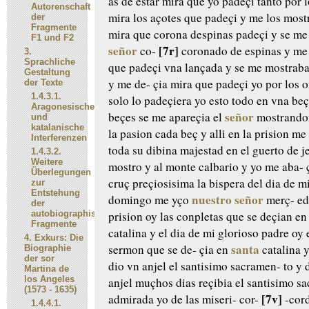
as de estar
mira que yo padeçi tanto por
l
Autorenschaft
mira los açotes que
padeçi y me los mostr
der
Fragmente
mira que corona despinas
padeçi y se me
F1 und F2
señor
[7r]
co-
coronado de espinas y me
3.
Sprachliche
que padeçi vna lançada y
se me mostraba
Gestaltung
y me de-
çia mira que padeçi yo por los
o
der Texte
1.4.3.1.
solo lo padeçiera
yo esto todo en vna beç
Aragonesische
señor
beçes se me apareçia el
mostrando
und
katalanische
la pasion cada beç y alli en
la prision me
Interferenzen
toda su
dibina majestad
en el guerto de 
1.4.3.2.
Weitere
mostro
y al monte calbario y yo me aba-
ç
Überlegungen
cruç preçiosisima
la bispera del dia de m
zur
Entstehung
nuestro señor
domingo me yço
merç-
ed
der
autobiographischen
prision oy las
conpletas que se deçian e
Fragmente
catalina y el dia de mi glorioso
padre oy e
4.
Exkurs: Die
santa
sermon que se de-
çia en
catalina y
Biographie
der sor
dio vn anjel el santisimo sacramen-
to y 
Martina de
los Angeles
anjel muçhos
dias reçibia el santisimo s
(1573 - 1635)
[7v]
admirada yo de las miseri-
cor-
-cord
1.4.4.1.