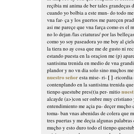
reçibia mi anima de
ber tales grandeças 
cuando yo bolbia a este mun-
do todo me
vna far-
ça y los guertos me pareçen prad
asi me pareçe que vna farça como
es el 
no lo dejan /las criaturas/ por
las belleças
como yo soy
paseadora yo me boy al çiel
la tiera no ay cosa que me
de gusto ni re
estando puesta en la oraçion
me (p) apare
santisima trenida
en medio de vna grandi
plandor y no vn dia solo sino muçhos
me 
nuestro señor
[ ]
esta mise-
ri-
-ricordia
contenplando en
la santisima trenida que
nuest
tienpo questube pres(t)a per-
mitio
alcayde
(a>)con ser onbre muy cristiano 
entendimiento me açia pa-
deçer muçho q
toma-
ban vnas abenidas de colera que
me
tres puertas y me
deçia algunas palabras
muçho y esto duro todo el
tienpo questub