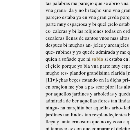
tas palabras me pareçio que se
abrio vna
vna grana-
da y no bi teçho sino vna gra
pareçio estaba yo
en vna gran çivda porq
parte muy espaçiosa y bi
quel çielo esta
es-
caleras y bi las relijiones todas
en ord
escaleras llenas
de santos vnos mas altos
despues bi muçhos an-
jeles y arcanjeles
que-
rubines y yo quede admirada
y me 
sabia
quien a soñado
que ni
si estaba en 
el çielo porque yo bia vna
parte muy espa
muçho res-
plandor grandisima clarida
[
[11v]
-çhas beçes estando en la diçha pri
en oraçion me yba a pa-
sear p[or] las alt
por
aquellos jardines y arboledas y qued
admirada de ber aquellas
flores tan linda
ningu-
na marçhita ber aquellas arbo-
led
jardines tan lindos
tan resplandeçientes b
lleça y tanta ermosura que no ay
cosa a q
ni tanpoco
ay con que conparar el deleite