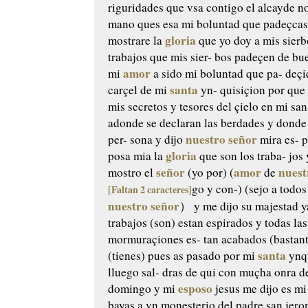
riguridades que vsa contigo
el alcayde n
mano ques
esa mi boluntad que padeçca
gloria
mostrare la
que yo doy a mis
sierb
trabajos que mis sier-
bos padeçen de bu
amor
mi
a sido mi boluntad que pa-
deçie
santa
carçel de mi
yn-
quisiçion por que 
mis
secretos y tesores del çielo en mi san
adonde se declaran las
berdades y donde 
nuestro señor
per-
sona y dijo
mira es-
p
gloria
posa mia la
que son los traba-
jos 
señor
amor
nuest
mostro el
(yo por)
(
de
go y con-)
(sejo a todos
[Faltan 2 caracteres]
nuestro señor
）
y me dijo su majestad y
trabajos (son) estan espirados
y todas las
mormuraçiones es-
tan acabados (bastant
santa
(tienes) pues as pasado por mi
ynq
lluego sal-
dras de qui con muçha onra d
esposo
domingo y mi
jesus
me dijo es mi
bayas
a vn monesterio del padre san jero