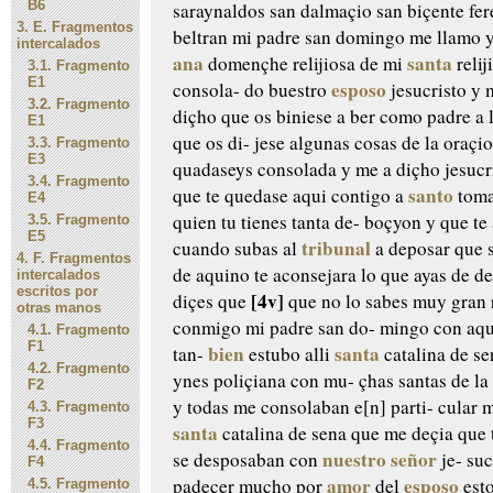
B6
saraynaldos san dalmaçio
san biçente fer
3.
E. Fragmentos
beltran
mi padre san domingo me llamo 
intercalados
ana
santa
domençhe relijiosa
de mi
relij
3.1.
Fragmento
E1
esposo
consola-
do buestro
jesucristo y 
3.2.
Fragmento
diçho que os biniese a ber
como padre a l
E1
que os di-
jese algunas cosas de la oraçi
3.3.
Fragmento
E3
quadaseys consolada y me
a diçho jesucr
3.4.
Fragmento
santo
que te
quedase aqui contigo a
tom
E4
quien tu tienes tanta de-
boçyon y que te
3.5.
Fragmento
E5
tribunal
cuando
subas al
a deposar que 
4.
F. Fragmentos
de aquino te aconsejara lo
que ayas de de
intercalados
escritos por
[4v]
diçes
que
que no lo sabes muy gran 
otras manos
conmigo mi padre san do-
mingo con aque
4.1.
Fragmento
F1
bien
santa
tan-
estubo alli
catalina de
se
4.2.
Fragmento
ynes poliçiana con mu-
çhas santas de la
F2
y
todas me consolaban e[n] parti-
cular 
4.3.
Fragmento
F3
santa
catalina de
sena que me deçia que 
4.4.
Fragmento
nuestro señor
se desposaban con
je-
suc
F4
amor
esposo
padeçer muçho
por
del
est
4.5.
Fragmento