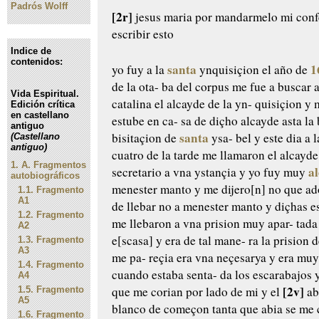
Padrós Wolff
[2r]
jesus maria
por mandarmelo mi conf
escribir esto
Indice de
contenidos:
santa
1
yo fuy a la
ynquisiçion el
año de
de la ota-
ba del corpus me fue a buscar a
Vida Espiritual.
catalina el alcayde de la yn-
quisiçion y 
Edición crítica
en castellano
estube en ca-
sa de diçho alcayde asta la 
antiguo
santa
bisitaçion de
ysa-
bel y este dia a l
(Castellano
antiguo)
cuatro de
la tarde me llamaron el alcayde
1.
A. Fragmentos
a
secretario a vna ystançia y yo
fuy muy
autobiográficos
menester
manto y me dijero[n] no que a
1.1.
Fragmento
A1
de llebar no a menester
manto y diçhas es
1.2.
Fragmento
me llebaron a vna prision muy apar-
tada
A2
e[scasa] y era de tal mane-
ra la prision 
1.3.
Fragmento
A3
me pa-
reçia era vna neçesarya y era mu
1.4.
Fragmento
cuando estaba senta-
da los escarabajos y
A4
[2v]
que me corian por lado de mi y el
ab
1.5.
Fragmento
A5
blanco de começon
tanta que abia se me 
1.6.
Fragmento