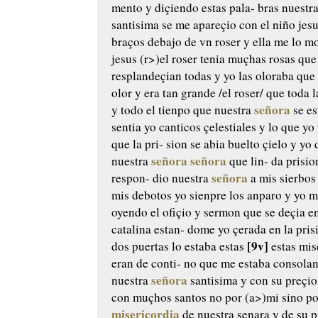
mento y diçiendo estas pala-
bras nuestr
santisima
se me apareçio con el niño jes
braços debajo de vn roser
y ella me lo m
jesus (r>)el roser tenia muçhas
rosas que
resplandeçian todas
y yo las oloraba que
olor y era tan grande /el roser/ que
toda l
señora
y todo el
tienpo que nuestra
se e
sentia yo canticos çelestiales
y lo que yo
que la pri-
sion se abia buelto çielo y yo 
señora
señora
nuestra
que lin-
da prisio
señora
respon-
dio nuestra
a mis sierbos
mis debotos yo
sienpre los anparo y yo m
oyendo el ofiçio y sermon que
se deçia e
catalina estan-
dome yo çerada en la pris
[9v]
dos puertas lo estaba
estas
estas mis
eran de conti-
no que me estaba consola
señora
nuestra
santisima y con
su preçio
con muçhos
santos no por (a>)mi sino po
misericordia
de nuestra senara
y de su p