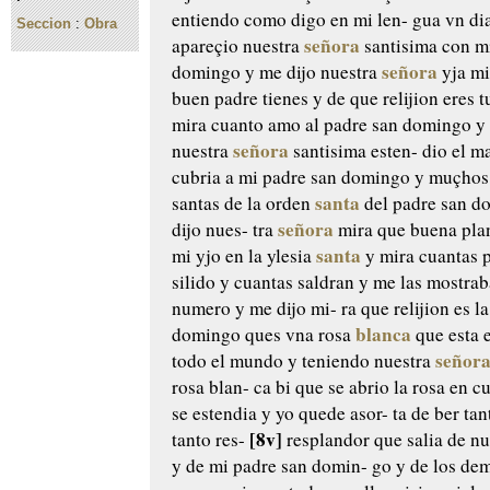
entiendo como digo en mi len-
gua
vn di
Seccion
:
Obra
señora
apareçio nuestra
santisima con m
señora
domingo
y me dijo nuestra
yja m
buen padre tienes y de que
relijion eres t
mira cuanto
amo al padre san domingo y 
señora
nuestra
santisima esten-
dio el ma
cubria a mi
padre san domingo y muçhos
santa
santas de la orden
del
padre san d
señora
dijo nues-
tra
mira que buena pla
santa
mi yjo en la ylesia
y mira cuantas 
silido
y cuantas saldran y me las mostrab
numero y me dijo mi-
ra que relijion es l
blanca
domingo ques vna rosa
que esta 
señor
todo
el mundo y teniendo nuestra
rosa blan-
ca bi que se abrio la rosa en c
se estendia y yo quede asor-
ta de ber ta
[8v]
tanto
res-
resplandor que salia de nu
y de mi padre san domin-
go y de los de