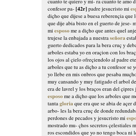
cuanto te quiero y mi-
ra cuanto te amo di
[42r]
es
confesor
pa-
padre jesucristo mi
diçho que
dijese a buesa reberençia que l
que dije abia bisto en el guerto de jese-
m
esposo
mi
me a diçho que
antes quel anje
señora
trujese
la enbajada a nuestra
esta
guerto dedicados para la bera
cruç y deb
arboles estaba yo
en oraçion con los braç
los
ojos al çielo ofreçiendolo al padre ete
arboles que tu as diçho a tu
confesor se y
yo llebe en
mis onbros que pesaba muçho
muy cansando y muy fatigado el
arbol de
era de lavrel
y los braços eran del çipres 
esposo
me a diçho que los arboles
que me
gloria
tanta
que era
que se abia de açer 
arbo-
les la bera cruç de donde redundab
esp
perdones de pecados y
jesucristo mi
mostrado mu-
çhos secretos çelestiales 
ros escondidos que yo no tengo boca
ni 