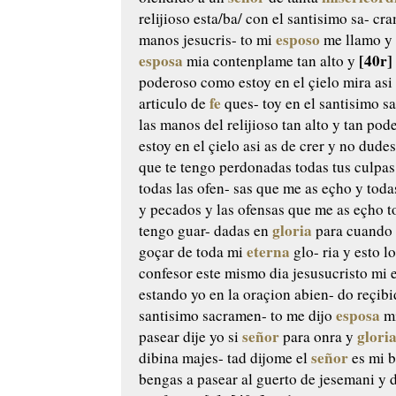
relijioso esta/ba/ con el santisimo sa-
cra
esposo
manos jesucris-
to mi
me llamo y 
esposa
[40r]
mia contenplame tan alto
y
poderoso como estoy en el çielo
mira asi
fe
articulo de
ques-
toy en el santisimo s
las manos del relijioso tan alto y
tan pod
estoy en el çielo
asi as de crer y no dudes 
que te tengo perdonadas todas tus
culpas
todas las ofen-
sas que me as eçho y todas
y pecados y las ofensas que
me as eçho to
gloria
tengo guar-
dadas en
para cuando
eterna
goçar de toda mi
glo-
ria y esto l
confesor
este mismo dia jesusucristo mi 
estando yo en la oraçion abien-
do reçibi
esposa
santisimo sacramen-
to me dijo
mi
señor
glori
pasear dije yo si
para onra
y
señor
dibina majes-
tad dijome el
es mi b
bengas a pasear al guerto
de jesemani y d