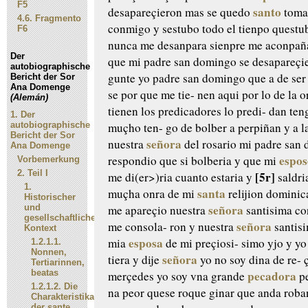
F5
santo
desapareçieron mas se quedo
toma
4.6.
Fragmento
conmigo y sestubo
todo el tienpo questu
F6
nunca me desanpara sienpre me
aconpaña
Der
que mi padre
san domingo se desapareçie
autobiographische
gunte yo padre san domingo que
a de ser
Bericht der Sor
Ana Domenge
se por que me tie-
nen aqui por lo de la 
(Alemán)
tienen los predicadores lo predi-
dan teng
1.
Der
autobiographische
muçho ten-
go de bolber a perpiñan y a l
Bericht der Sor
señora
nuestra
del rosario
mi padre san
Ana Domenge
espos
respondio
que si bolberia y que mi
Vorbemerkung
2.
Teil I
[5r]
me di(er>)ria cuanto estaria
y
saldri
1.
santa
muçha onra de mi
relijion dominic
Historischer
señora
und
me apareçio nuestra
santisima co
gesellschaftlicher
señora
me consola-
ron y nuestra
santis
Kontext
esposa
mia
de mi preçiosi-
simo yjo y yo
1.2.1.1.
Nonnen,
señora
tiera
y dije
yo no soy dina de re-
ç
Tertiarinnen,
beatas
pecadora
merçedes yo soy vna
grande
pe
1.2.1.2.
Die
na peor quese roque ginar que
anda roba
Charakteristika
der sante