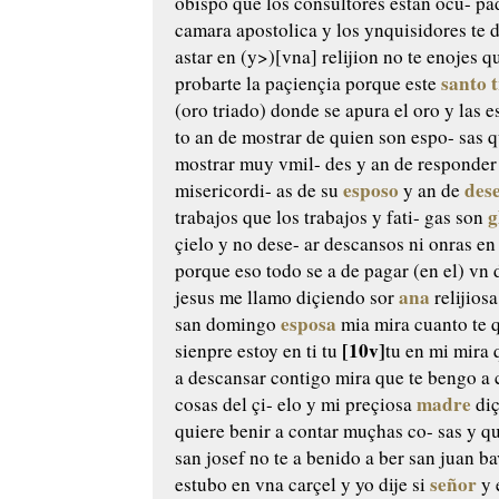
obispo que los consultores estan ocu-
pad
camara apostolica y los
ynquisidores te d
astar en
(y>)[vna] relijion no te enojes q
santo
probarte la paçiençia porque este
(oro triado) donde
se apura el oro y las e
to an de mostrar de quien son espo-
sas q
mostrar muy vmil-
des y an de responder 
esposo
des
misericordi-
as de su
y an de
g
trabajos que los trabajos y fati-
gas son
çielo y no dese-
ar descansos ni onras en 
porque eso todo se a de pagar (en el)
vn 
ana
jesus me llamo
diçiendo sor
relijiosa
esposa
san domingo
mia mira
cuanto te 
[10v]
sienpre estoy en ti
tu
tu en mi mira
a
descansar contigo mira que te
bengo a 
madre
cosas del çi-
elo y mi preçiosa
diç
quiere benir a contar muçhas co-
sas y qu
san josef
no te a benido a ber san juan ba
señor
estubo en vna carçel
y yo dije si
y 