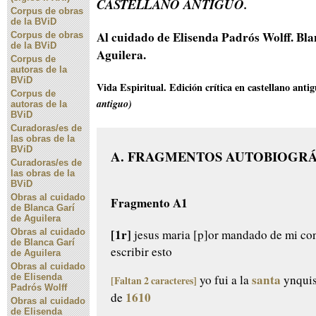
CASTELLANO ANTIGUO.
Corpus de obras
de la BViD
Al cuidado de Elisenda Padrós Wolff. Bla
Corpus de obras
de la BViD
Aguilera.
Corpus de
autoras de la
BViD
Vida Espiritual. Edición crítica en castellano anti
Corpus de
antiguo)
autoras de la
BViD
Curadoras/es de
las obras de la
BViD
A. FRAGMENTOS AUTOBIOGRÁ
Curadoras/es de
las obras de la
BViD
Obras al cuidado
Fragmento A1
de Blanca Garí
de Aguilera
[1r]
Obras al cuidado
jesus maria
[p]or mandado de mi co
de Blanca Garí
escribir esto
de Aguilera
Obras al cuidado
santa
de Elisenda
yo fui a la
ynquis
[Faltan 2 caracteres]
Padrós Wolff
1610
de
Obras al cuidado
de Elisenda