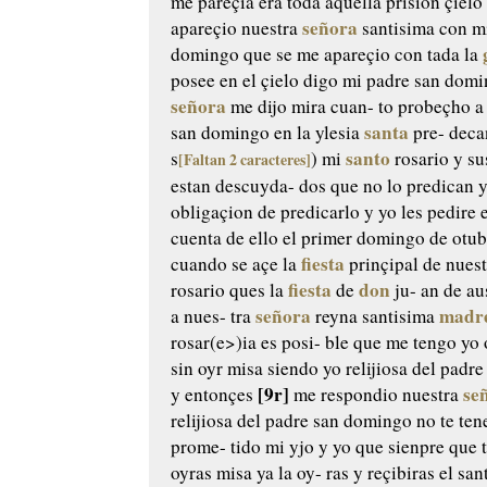
me
pareçia era toda aquella prision
çielo
señora
apareçio nuestra
santisima con m
domingo que se me apareçio con
tada la
posee en el
çielo digo mi padre san dom
señora
me dijo mira cuan-
to probeçho a
santa
san
domingo en la ylesia
pre-
deca
santo
s
) mi
rosario
y sus
[Faltan 2 caracteres]
estan descuyda-
dos que no lo predican y
obligaçion de predicarlo y yo les
pedire 
cuenta de ello
el primer domingo de otub
fiesta
cuando se açe la
prinçipal de nues
fiesta
don
rosario ques la
de
ju-
an de aus
señora
madre
a nues-
tra
reyna santisima
rosar(e>)ia es posi-
ble que me tengo yo 
sin oyr misa siendo yo relijiosa
del padre
[9r]
se
y entonçes
me respondio nuestra
relijiosa del padre san
domingo no te ten
prome-
tido mi yjo y yo que sienpre que
t
oyras misa ya la oy-
ras y reçibiras el san