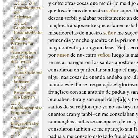
y entre otras cosas que me di-
jo me dijo 
1.3.1.3.
Zur
Charakterisierung
señor
que
los sierbos de nuestro
aque-
ll
der
desean serbir y alabar
perfetamente an d
Schriften
1.3.1.4.
muçhos trabajos entre que estan
en esta 
Graphische
señor
misericordias de nuestro
me suçedi
Besonderheiten:
2.
Zu den
primer dia
y noçhe quentre en la prision 
Kriterien für
[6r]
muy contenta y con gran
dese-
-seo 
die
Transkription
amor
señor
por
de nu-
estro
luego la ma
und Edition
se me a-
pareçieron los santos apostoles 
des Textes
1.3.2.1.
consolaron en particular
santiago el may
Transkriptionskonventionen
algu-
nas cosas de cuando andaba pre-
di
und -
kriterien
mundo
este dia se me pareçio el glorioso
1.3.2.2.
françisco con san antonio
de padua y san
Kriterien für
die Edition
buenaben-
tura y san anjel del p[a]ç y t
1.3.3.
santos de su relijion que yo no sa-
brya n
Autobiographische
Fragmente
cuantos eran y tanbi-
en me consolaban 
1.3.4.
con muçhas santas se me apare-
çieron y
Biographische
consolaron
tanbien se me apareçio san fr
Fragmente
1.3.5.
padua y me consolo
esto todo fue el dia 