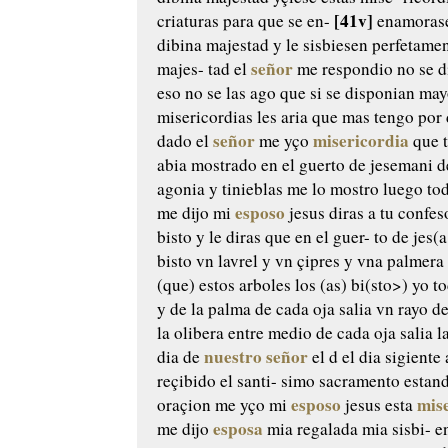
[41v]
criaturas para que se
en-
enamorase
dibina majestad y le
sisbiesen perfetamen
señor
majes-
tad el
me respondio no se 
eso no se las ago que si se disponian
may
misericordias les aria que mas
tengo por 
señor
misericordia
dado
el
me yço
que 
abia mostrado en el guerto de
jesemani d
agonia y tinieblas
me lo mostro luego to
esposo
me
dijo mi
jesus diras a tu confes
bisto y le diras que en el guer-
to de jes(
bisto vn lavrel y vn
çipres y vna palmera 
(que) estos arboles los (as) bi(sto>) yo t
y de la palma de cada oja salia
vn rayo d
la olibera entre
medio de cada oja salia l
nuestro señor
dia de
el d
el dia sigiente
reçibido el santi-
simo sacramento estand
esposo
mis
oraçion
me yço mi
jesus esta
esposa
me dijo
mia regalada mia sisbi-
en