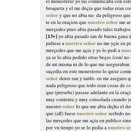
el
monesterio yo las comunicaba
con est
broqueta
y el me deçia que todas eran co
señor
y que no abia na-
da peligroso que
nuestro señor
te en la oraçion que
me ar
merçedes pues
abia pasado tales trabajo
[13v]
yo abia pasado tan de buena gana d
nuestro señor
pidiese a
no me yçie en p
nues
merçedes que me açia y yo lo pedi a
ya se lo abia pedido otras beçes
/con/ no
de mi misma ni de lo
que me aseguraban 
suçedia
en este monesterio lo quise comu
señor
dotor ran y tanbi-
en me aseguro q
nu
nada
peligroso que todo eran cosas de
que (persebe) pasase
adelante en la oraç
muy contenta y muy consolada
cuando yo
señor
nuestro
lo que
me abia diçho el do
nuestro señor
que
(afl) fuese
serbido no
las merçedes que me açia en publico
sino
nuestro s
por vn tienpo yo se lo
pedia a