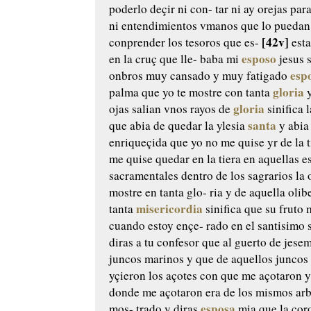
poderlo deçir ni con-
tar ni ay orejas par
ni
entendimientos vmanos que lo puedan
[42v]
conprender los tesoros que
es-
esta
esposo
en la cruç que lle-
baba mi
jesus 
esp
onbros
muy cansado y muy fatigado
gloria
palma que yo te mostre
con tanta
y
gloria
ojas salian
vnos rayos de
sinifica l
santa
que abia de quedar la ylesia
y abia
enriqueçida que yo
no me quise yr de la t
me
quise quedar en la tiera en aquellas
es
sacramentales dentro de los
sagrarios
la 
mostre en tanta glo-
ria y de aquella olib
misericordia
tanta
sinifica que su
fruto 
cuando estoy ençe-
rado en el santisimo
diras a tu confesor que al guerto de
jesem
juncos marinos y que
de aquellos juncos
yçieron
los açotes con que me açotaron
y
donde me açotaron era
de los mismos arb
esposa
mos-
trado y diras
mia que la
coro