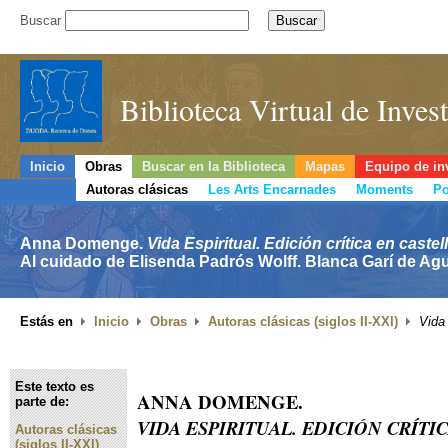
Buscar
Biblioteca Virtual de Inve
Inicio
Obras
Buscar en la Biblioteca
Mapas
Equipo de in
Autoras clásicas
Les Arts Encarnades
Moments
Po
Anna Domenge.
Vida Espiritual. Edición crítica en caste
Al cuidado de Elisenda Padrós Wolff. Blanca Garí de Agu
Estás en
Inicio
Obras
Autoras clásicas (siglos II-XXI)
Vida 
Este texto es
ANNA DOMENGE.
parte de:
VIDA ESPIRITUAL. EDICIÓN CRÍTI
Autoras clásicas
(siglos II-XXI)