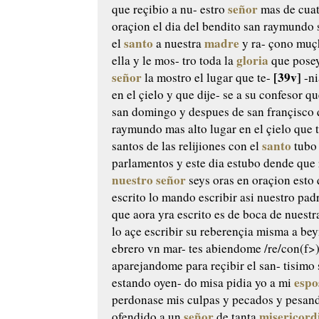
señor
que reçibio a nu-
estro
mas de cuat
oraçion
el dia del bendito san raymundo 
santo
madre
el
a nuestra
y ra-
çono muçh
gloria
ella y le mos-
tro toda la
que posey
señor
[39v]
la mostro el lugar que te-
-ni
en el çielo y que dije-
se a su confesor q
san
domingo y despues de san françisco
raymundo mas alto lugar
en el çielo que 
santo
santos
de las relijiones con el
tubo
parlamentos
y este dia estubo dende que 
nuestro señor
seys oras en oraçion
esto 
escrito lo mando escribir asi
nuestro padr
que aora yra
escrito es de boca de nuest
lo
açe escribir su reberençia misma
a bey
ebrero vn mar-
tes abiendome /re/con(f>)
aparejandome para reçibir el san-
tisimo
espo
estando oyen-
do misa pidia yo a mi
perdonase mis culpas y pecados
y pesan
señor
misericord
ofendido a un
de tanta