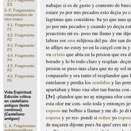
3.5.
Fragmento
nabajas si es de gusto y
contento de bues
E5
4.
F. Fragmentos
estare
yo por mis pecados esto deçia yo
c
interpolados de
lagrimas que considera-
ba yo que mas q
otra mano
4.1.
Fragmento
yo
por mis pecados y cuando yo deçia
est
F1
jesucristo mi es-
poso me llamo y me dijo
4.2.
Fragmento
ana
labras sor
relijiosa del pa-
dre san d
F2
4.3.
Fragmento
te aflijes
no estoy yo en la carçel con tu y
F3
cristo
vn
que abia en
la prision que era d
4.4.
Fragmento
F4
borado y lo bi todo claro y resplan-
deçie
4.5.
Fragmento
prision se puso
mas clara que no ay sol n
F5
conpararlo y era tanto el
resplandor que l
4.6.
Fragmento
F6
sentidos
entelaron y perdia los
y las pot
apartaban y
bino vna olor tan buena con
Vida Espiritual.
[3v]
-plandor que no ay ninguna olor
con
Edición crítica
en castellano
esta olor me con-
solo toda y entonçes je
antiguo (texto
esposo
me bolbio a llamar y me di-
jo di 
continuo)
(Castellano
esposa
señor
espos
y yo res-
pondi si
yo
antiguo)
de naçaren dijome pues
/tu que/ eres mi
1.
A. Fragmentos
autobiográficos