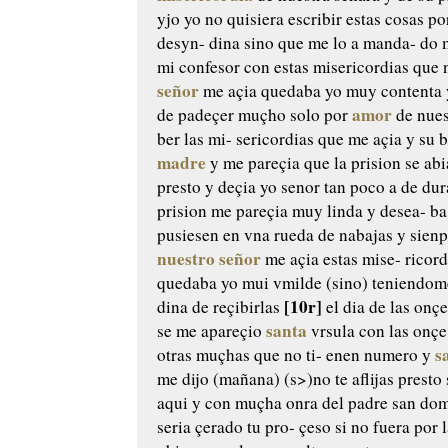
yjo
yo no quisiera escribir estas
cosas po
desyn-
dina sino que me lo a manda-
do 
mi confesor
con estas misericordias que 
señor
me açia quedaba yo
muy contenta
amor
de
padeçer muçho solo por
de nue
ber las mi-
sericordias que me açia y su 
madre
y me pareçia
que la prision se ab
presto y deçia yo senor tan poco
a de dura
prision
me pareçia muy linda y desea-
ba
pusiesen en vna
rueda de nabajas y sienp
nuestro señor
me açia estas mise-
ricord
quedaba yo mui
vmilde (sino) teniendom
[10r]
dina de reçibirlas
el dia de las onçe
santa
se me
apareçio
vrsula con las onçe
s
otras muçhas que no ti-
enen numero y
me dijo
(mañana) (s>)no te aflijas presto 
aqui y con muçha onra del padre
san dom
seria çerado tu pro-
çeso si no fuera por 