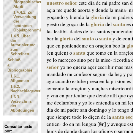
nuestro señor
este dia
de mi padre san 
Biographischer
Abriß
açia
me quede asorta y dende la maña-
na
1.4.4.2.
Zur
gloria
goçando y biendo
la
de mi padre 
Verwendung
der
gloria
santo
y esto de goçar de la
del
es 
femininen
Objektpronomina
las festibi-
dades de los santos poniendo
1.4.5.
Über
gloria
santo
santo
ber la
del
o
y de cont
die
gl
que
en poniendome en oraçion beo la
Autorisierung
zum
santa
(en quien) o
que tomo en la oraçi
Schreiben
yo lo mereçco sino por la mise-
ricordia 
Schluß
señor
6.
yo no
queria açer escribir mas ma
Bibliographie
mandado mi confesor segun-
da beç y po
1.6.1.
ago
cuando estube presa en la prision es
Allgemein
1.6.2.
avmento la oraçion y
muçhas misericordi
Nachschlagewerke
y vna
en particular que dende alli que oy
1.6.3.
Verzeichnis
me declaraban y yo los
entendia en mi le
der
dia
de mi padre san domingo y lo tengo
d
Abbildungen
santa
esc
que sienpre todo lo
diçen de la
[8r]
entien-
do en mi lengua
y avnque est
Consultar texto
lejos de
donde diçen los ofiçios o sermon
por: